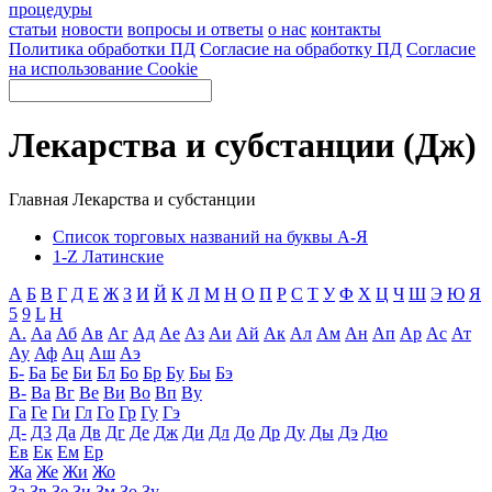
процедуры
статьи
новости
вопросы и ответы
о нас
контакты
Политика обработки ПД
Согласие на обработку ПД
Согласие
на использование Cookie
Лекарства и субстанции (Дж)
Главная
Лекарства и субстанции
Список торговых названий на буквы А-Я
1-Z Латинские
А
Б
В
Г
Д
Е
Ж
З
И
Й
К
Л
М
Н
О
П
Р
С
Т
У
Ф
Х
Ц
Ч
Ш
Э
Ю
Я
5
9
L
H
А.
Аа
Аб
Ав
Аг
Ад
Ае
Аз
Аи
Ай
Ак
Ал
Ам
Ан
Ап
Ар
Ас
Ат
Ау
Аф
Ац
Аш
Аэ
Б-
Ба
Бе
Би
Бл
Бо
Бр
Бу
Бы
Бэ
В-
Ва
Вг
Ве
Ви
Во
Вп
Ву
Га
Ге
Ги
Гл
Го
Гр
Гу
Гэ
Д-
Д3
Да
Дв
Дг
Де
Дж
Ди
Дл
До
Др
Ду
Ды
Дэ
Дю
Ев
Ек
Ем
Ер
Жа
Же
Жи
Жо
За
Зв
Зе
Зи
Зм
Зо
Зу