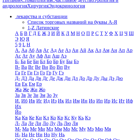
Питание
Стоматология
Счастливое детство
Урология и
андрология
Хирургия
Эндокринология
лекарства и субстанции
Список торговых названий на буквы А-Я
1-Z Латинские
А
Б
В
Г
Д
Е
Ж
З
И
Й
К
Л
М
Н
О
П
Р
С
Т
У
Ф
Х
Ц
Ч
Ш
Э
Ю
Я
5
9
L
H
А.
Аа
Аб
Ав
Аг
Ад
Ае
Аз
Аи
Ай
Ак
Ал
Ам
Ан
Ап
Ар
Ас
Ат
Ау
Аф
Ац
Аш
Аэ
Б-
Ба
Бе
Би
Бл
Бо
Бр
Бу
Бы
Бэ
В-
Ва
Вг
Ве
Ви
Во
Вп
Ву
Га
Ге
Ги
Гл
Го
Гр
Гу
Гэ
Д-
Д3
Да
Дв
Дг
Де
Дж
Ди
Дл
До
Др
Ду
Ды
Дэ
Дю
Ев
Ек
Ем
Ер
Жа
Же
Жи
Жо
За
Зв
Зе
Зи
Зм
Зо
Зу
И.
Иб
Ив
Иг
Ид
Из
Ик
Ил
Им
Ин
Ио
Ип
Ир
Ис
Ит
Иф
Их
Йо
Ка
Кв
Ке
Ки
Кл
Ко
Кр
Кс
Ку
Кь
Кэ
Л-
Ла
Ле
Ли
Ло
Лу
Ль
Лю
Ля
М-
Ма
Ме
Ми
Мл
Мм
Мо
Мс
Му
Мэ
Мю
Мя
Н-
На
Не
Ни
Но
Ну
Нь