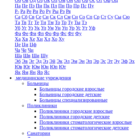
Об
Ов
Од
Оз
Ок
Ол
Ом
Он
Оп
Ор
Ос
От
Оф
Оц
Па
Пе
Пз
Пи
Пк
Пл
Пн
По
Пр
Пс
Пу
Р-
Ра
Ре
Ри
Ро
Ру
Ры
Рэ
Ря
Са
Сб
Св
Се
Си
Ск
Сл
См
Сн
Со
Сп
Ср
Ст
Су
Сы
Сю
Та
Тв
Тг
Те
Ти
Тм
То
Тр
Ту
Ты
Тэ
Уб
Уг
Уз
Ук
Ул
Ум
Ун
Уп
Ур
Ус
Ут
Уф
Фа
Фе
Фи
Фл
Фо
Фр
Фс
Фт
Фу
Ха
Хв
Хе
Хи
Хл
Хо
Ху
Це
Ци
Цф
Ча
Че
Чи
Ша
Шв
Ши
Шу
Эб
Эв
Эг
Эд
Эз
Эй
Эк
Эл
Эм
Эн
Эп
Эр
Эс
Эт
Эу
Эф
Эх
Юв
Юг
Юм
Юн
Юп
Ют
Як
Ям
Ян
Яр
Яс
медицинские учреждения
Больницы
Больницы городские взрослые
Больницы городские детские
Больницы специализированные
Поликлиники
Поликлиники городские взрослые
Поликлиники городские детские
Поликлиники стоматологические взрослые
Поликлиники стоматологические детские
Санатории