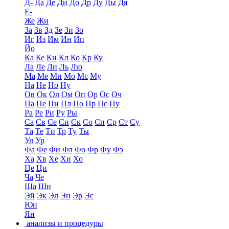
Д-
Да
Де
Ди
До
Др
Ду
Ды
Дя
Е-
Же
Жи
За
Зв
Зд
Зе
Зи
Зо
Иг
Из
Им
Ин
Ип
Йо
Ка
Ке
Ки
Кл
Ко
Кр
Ку
Ла
Ле
Ли
Ль
Лю
Ма
Ме
Ми
Мо
Мс
Му
На
Не
Но
Ну
Ов
Ок
Ол
Ом
Оп
Ор
Ос
Оч
Па
Пе
Пи
Пл
По
Пр
Пс
Пу
Ра
Ре
Ри
Ру
Ры
Са
Св
Се
Си
Ск
Со
Сп
Ср
Ст
Су
Та
Те
Ти
Тр
Ту
Ты
Ул
Ур
Фа
Фе
Фи
Фл
Фо
Фр
Фу
Фэ
Ха
Хв
Хе
Хи
Хо
Це
Ци
Ча
Че
Ша
Ши
Эй
Эк
Эл
Эн
Эр
Эс
Юн
Ян
анализы и процедуры