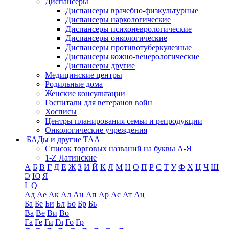
Диспансеры
Диспансеры врачебно-физкультурные
Диспансеры наркологические
Диспансеры психоневрологические
Диспансеры онкологические
Диспансеры противотуберкулезные
Диспансеры кожно-венерологические
Диспансеры другие
Медицинские центры
Родильные дома
Женские консультации
Госпитали для ветеранов войн
Хосписы
Центры планирования семьи и репродукции
Онкологические учреждения
БАДы и другие ТАА
Список торговых названий на буквы А-Я
1-Z Латинские
А
Б
В
Г
Д
Е
Ж
З
И
Й
К
Л
М
Н
О
П
Р
С
Т
У
Ф
Х
Ц
Ч
Ш
Э
Ю
Я
L
Q
Ад
Ае
Ак
Ал
Ан
Ап
Ар
Ас
Ат
Ац
Ба
Бе
Би
Бл
Бо
Бр
Бь
Ва
Ве
Ви
Во
Га
Ге
Ги
Гл
Го
Гр