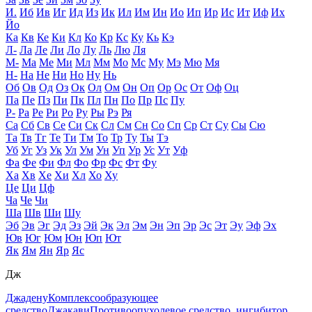
И.
Иб
Ив
Иг
Ид
Из
Ик
Ил
Им
Ин
Ио
Ип
Ир
Ис
Ит
Иф
Их
Йо
Ка
Кв
Ке
Ки
Кл
Ко
Кр
Кс
Ку
Кь
Кэ
Л-
Ла
Ле
Ли
Ло
Лу
Ль
Лю
Ля
М-
Ма
Ме
Ми
Мл
Мм
Мо
Мс
Му
Мэ
Мю
Мя
Н-
На
Не
Ни
Но
Ну
Нь
Об
Ов
Од
Оз
Ок
Ол
Ом
Он
Оп
Ор
Ос
От
Оф
Оц
Па
Пе
Пз
Пи
Пк
Пл
Пн
По
Пр
Пс
Пу
Р-
Ра
Ре
Ри
Ро
Ру
Ры
Рэ
Ря
Са
Сб
Св
Се
Си
Ск
Сл
См
Сн
Со
Сп
Ср
Ст
Су
Сы
Сю
Та
Тв
Тг
Те
Ти
Тм
То
Тр
Ту
Ты
Тэ
Уб
Уг
Уз
Ук
Ул
Ум
Ун
Уп
Ур
Ус
Ут
Уф
Фа
Фе
Фи
Фл
Фо
Фр
Фс
Фт
Фу
Ха
Хв
Хе
Хи
Хл
Хо
Ху
Це
Ци
Цф
Ча
Че
Чи
Ша
Шв
Ши
Шу
Эб
Эв
Эг
Эд
Эз
Эй
Эк
Эл
Эм
Эн
Эп
Эр
Эс
Эт
Эу
Эф
Эх
Юв
Юг
Юм
Юн
Юп
Ют
Як
Ям
Ян
Яр
Яс
Дж
Джадену
Комплексообразующее
средство
Джакави
Противоопухолевое средство, ингибитор