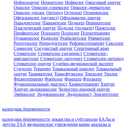
Нейрохирург
Неонатолог
Нефролог
Ожоговый хирург
Онколог
Онколог-гинеколог
Онколог-дерматолог
Онколог-уролог
Ортопед
Остеопат
Отоневролог
Офтальмолог (окулист)
Офтальмолог-хирург
Парадонтолог
Паразитолог
Педиатр
Перинатолог
Пластический хирург
Подолог (подиатр)
Проктолог
Профпатолог
Психиатр
Психолог
Психотерапевт
Пульмонолог
Радиолог
Реабилитолог
Ревматолог
Рентгенолог
Репродуктолог
Рефлексотерапевт
Сексолог
Сомнолог
Сосудистый хирург
Спортивный врач
Стоматолог
Стоматолог-гигиенист
Стоматолог-
имплантолог
Стоматолог-ортодонт
Стоматолог-ортопед
Стоматолог-хирург
Судебно-медицинский эксперт
Сурдолог
Терапевт
Торакальный онколог
Торакальный
хирург
Травматолог
Трансфузиолог
Трихолог
Уролог
Физиотерапевт
Флеболог
Фониатр
Фтизиатр
Функциональный диагност
Химиотерапевт
Хирург
Хирург-эндокринолог
Челюстно-лицевой хирург
Эмбриолог
Эндокринолог
Эндоскопист
Эпилептолог
календарь беременности
календарь беременности
лекарства и субстанции
БАДы и
другие ТАА
медицинские учреждения
врачи
анализы и