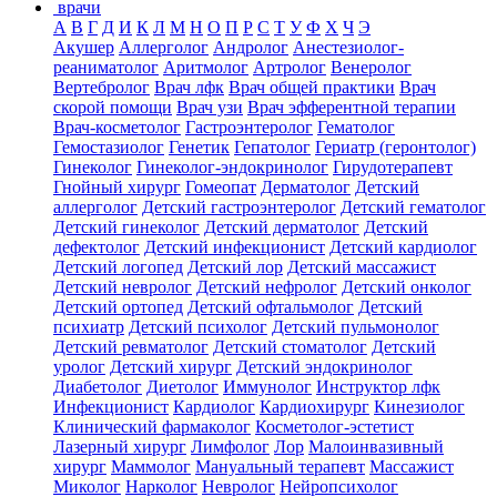
врачи
А
В
Г
Д
И
К
Л
М
Н
О
П
Р
С
Т
У
Ф
Х
Ч
Э
Акушер
Аллерголог
Андролог
Анестезиолог-
реаниматолог
Аритмолог
Артролог
Венеролог
Вертебролог
Врач лфк
Врач общей практики
Врач
скорой помощи
Врач узи
Врач эфферентной терапии
Врач-косметолог
Гастроэнтеролог
Гематолог
Гемостазиолог
Генетик
Гепатолог
Гериатр (геронтолог)
Гинеколог
Гинеколог-эндокринолог
Гирудотерапевт
Гнойный хирург
Гомеопат
Дерматолог
Детский
аллерголог
Детский гастроэнтеролог
Детский гематолог
Детский гинеколог
Детский дерматолог
Детский
дефектолог
Детский инфекционист
Детский кардиолог
Детский логопед
Детский лор
Детский массажист
Детский невролог
Детский нефролог
Детский онколог
Детский ортопед
Детский офтальмолог
Детский
психиатр
Детский психолог
Детский пульмонолог
Детский ревматолог
Детский стоматолог
Детский
уролог
Детский хирург
Детский эндокринолог
Диабетолог
Диетолог
Иммунолог
Инструктор лфк
Инфекционист
Кардиолог
Кардиохирург
Кинезиолог
Клинический фармаколог
Косметолог-эстетист
Лазерный хирург
Лимфолог
Лор
Малоинвазивный
хирург
Маммолог
Мануальный терапевт
Массажист
Миколог
Нарколог
Невролог
Нейропсихолог