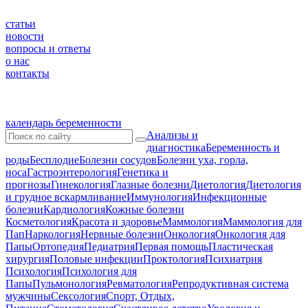
статьи
новости
вопросы и ответы
о нас
контакты
календарь беременности
Анализы и
диагностика
Беременность и
роды
Бесплодие
Болезни сосудов
Болезни уха, горла,
носа
Гастроэнтерология
Генетика и
прогнозы
Гинекология
Глазные болезни
Диетология
Диетология
и грудное вскармливание
Иммунология
Инфекционные
болезни
Кардиология
Кожные болезни
Косметология
Красота и здоровье
Маммология
Маммология для
Пап
Наркология
Нервные болезни
Онкология
Онкология для
Папы
Ортопедия
Педиатрия
Первая помощь
Пластическая
хирургия
Половые инфекции
Проктология
Психиатрия
Психология
Психология для
Папы
Пульмонология
Ревматология
Репродуктивная система
мужчины
Сексология
Спорт, Отдых,