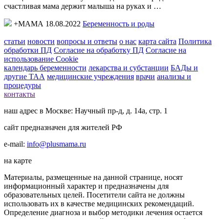
счастливая мама держит малыша на руках и …
+МАМА 18.08.2022
Беременность и роды
статьи
новости
вопросы и ответы
о нас
карта сайта
Политика
обработки ПД
Согласие на обработку ПД
Согласие на
использование Cookie
календарь беременности
лекарства и субстанции
БАДы и
другие ТАА
медицинские учреждения
врачи
анализы и
процедуры
контакты
наш адрес в Москве: Научный пр-д, д. 14а, стр. 1
сайт предназначен для жителей РФ
e-mail:
info@plusmama.ru
на карте
Материалы, размещенные на данной странице, носят
информационный характер и предназначены для
образовательных целей. Посетители сайта не должны
использовать их в качестве медицинских рекомендаций.
Определение диагноза и выбор методики лечения остается