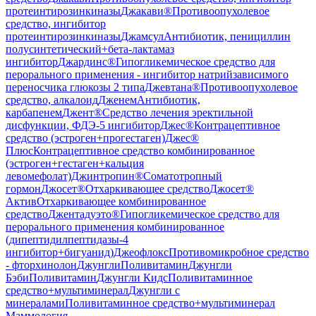
протеинтирозинкиназы
Джакави®
Противоопухолевое
средство, ингибитор
протеинтирозинкиназы
Джамсул
Антибиотик, пенициллин
полусинтетический+бета-лактамаз
ингибитор
Джардинс®
Гипогликемическое средство для
перорального применения - ингибитор натрийзависимого
переносчика глюкозы 2 типа
Джевтана®
Противоопухолевое
средство, алкалоид
Дженем
Антибиотик,
карбапенем
Джент®
Средство лечения эректильной
дисфункции, ФДЭ-5 ингибитор
Джес®
Контрацептивное
средство (эстроген+прогестаген)
Джес®
Плюс
Контрацептивное средство комбинированное
(эстроген+гестаген+кальция
левомефолат)
Джинтропин®
Соматотропный
гормон
Джосет®
Отхаркивающее средство
Джосет®
Актив
Отхаркивающее комбинированное
средство
Джентадуэто®
Гипогликемическое средство для
перорального применения комбинированное
(дипептидилпептидазы-4
ингибитор+бигуанид)
Джеофлокс
Противомикробное средство
- фторхинолон
Джунгли
Поливитамин
Джунгли
Бэби
Поливитамин
Джунгли Кидс
Поливитаминное
средство+мультиминерал
Джунгли с
минералами
Поливитаминное средство+мультиминерал
Маммология