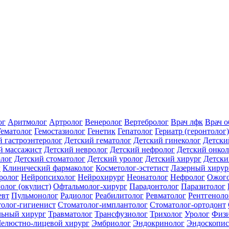
ог
Аритмолог
Артролог
Венеролог
Вертебролог
Врач лфк
Врач 
Гематолог
Гемостазиолог
Генетик
Гепатолог
Гериатр (геронтолог)
й гастроэнтеролог
Детский гематолог
Детский гинеколог
Детски
й массажист
Детский невролог
Детский нефролог
Детский онкол
олог
Детский стоматолог
Детский уролог
Детский хирург
Детски
г
Клинический фармаколог
Косметолог-эстетист
Лазерный хирур
ролог
Нейропсихолог
Нейрохирург
Неонатолог
Нефролог
Ожого
олог (окулист)
Офтальмолог-хирург
Парадонтолог
Паразитолог
евт
Пульмонолог
Радиолог
Реабилитолог
Ревматолог
Рентгеноло
олог-гигиенист
Стоматолог-имплантолог
Стоматолог-ортодонт
льный хирург
Травматолог
Трансфузиолог
Трихолог
Уролог
Физи
елюстно-лицевой хирург
Эмбриолог
Эндокринолог
Эндоскопис