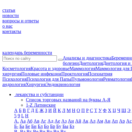
статьи
новости
вопросы и ответы
о нас
контакты
календарь беременности
Анализы и диагностика
Беременно
болезни
Диетология
Диетология и
Косметология
Красота и здоровье
Маммология
Маммология для 
хирургия
Половые инфекции
Проктология
Психиатрия
Психология
Психология для Папы
Пульмонология
Ревматология
андрология
Хирургия
Эндокринология
лекарства и субстанции
Список торговых названий на буквы А-Я
1-Z Латинские
А
Б
В
Г
Д
Е
Ж
З
И
Й
К
Л
М
Н
О
П
Р
С
Т
У
Ф
Х
Ц
Ч
Ш
Э
5
9
L
H
А.
Аа
Аб
Ав
Аг
Ад
Ае
Аз
Аи
Ай
Ак
Ал
Ам
Ан
Ап
Ар
Ас
Б-
Ба
Бе
Би
Бл
Бо
Бр
Бу
Бы
Бэ
В-
Ва
Вг
Ве
Ви
Во
Вп
Ву