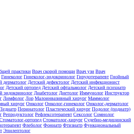
общей практики
Врач скорой помощи
Врач узи
Врач
Гинеколог
Гинеколог-эндокринолог
Гирудотерапевт
Гнойный
й дерматолог
Детский дефектолог
Детский инфекционист
ог
Детский ортопед
Детский офтальмолог
Детский психиатр
й эндокринолог
Диабетолог
Диетолог
Иммунолог
Инструктор
г
Лимфолог
Лор
Малоинвазивный хирург
Маммолог
вый хирург
Онколог
Онколог-гинеколог
Онколог-дерматолог
Педиатр
Перинатолог
Пластический хирург
Подолог (подиатр)
г
Репродуктолог
Рефлексотерапевт
Сексолог
Сомнолог
Стоматолог-ортопед
Стоматолог-хирург
Судебно-медицинский
отерапевт
Флеболог
Фониатр
Фтизиатр
Функциональный
т
Эпилептолог