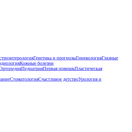
строэнтерология
Генетика и прогнозы
Гинекология
Глазные
рдиология
Кожные болезни
Ортопедия
Педиатрия
Первая помощь
Пластическая
тание
Стоматология
Счастливое детство
Урология и