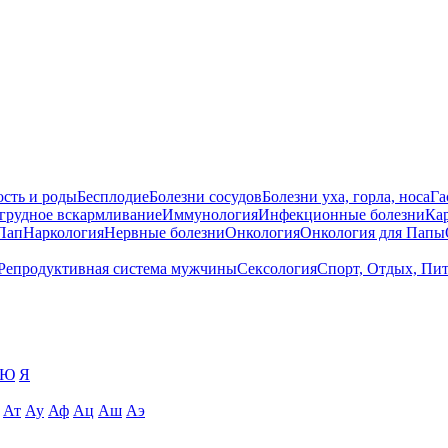
сть и роды
Бесплодие
Болезни сосудов
Болезни уха, горла, носа
Га
 грудное вскармливание
Иммунология
Инфекционные болезни
Ка
Пап
Наркология
Нервные болезни
Онкология
Онкология для Папы
Репродуктивная система мужчины
Сексология
Спорт, Отдых, Пи
Ю
Я
Ат
Ау
Аф
Ац
Аш
Аэ