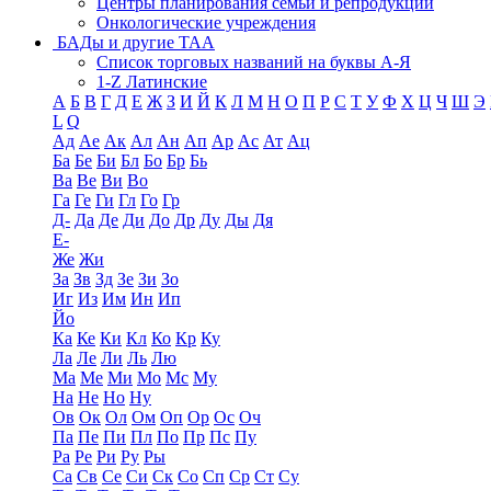
Центры планирования семьи и репродукции
Онкологические учреждения
БАДы и другие ТАА
Список торговых названий на буквы А-Я
1-Z Латинские
А
Б
В
Г
Д
Е
Ж
З
И
Й
К
Л
М
Н
О
П
Р
С
Т
У
Ф
Х
Ц
Ч
Ш
Э
L
Q
Ад
Ае
Ак
Ал
Ан
Ап
Ар
Ас
Ат
Ац
Ба
Бе
Би
Бл
Бо
Бр
Бь
Ва
Ве
Ви
Во
Га
Ге
Ги
Гл
Го
Гр
Д-
Да
Де
Ди
До
Др
Ду
Ды
Дя
Е-
Же
Жи
За
Зв
Зд
Зе
Зи
Зо
Иг
Из
Им
Ин
Ип
Йо
Ка
Ке
Ки
Кл
Ко
Кр
Ку
Ла
Ле
Ли
Ль
Лю
Ма
Ме
Ми
Мо
Мс
Му
На
Не
Но
Ну
Ов
Ок
Ол
Ом
Оп
Ор
Ос
Оч
Па
Пе
Пи
Пл
По
Пр
Пс
Пу
Ра
Ре
Ри
Ру
Ры
Са
Св
Се
Си
Ск
Со
Сп
Ср
Ст
Су