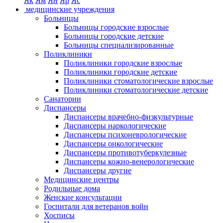
Як
Ям
Ян
Яр
Яс
медицинские учреждения
Больницы
Больницы городские взрослые
Больницы городские детские
Больницы специализированные
Поликлиники
Поликлиники городские взрослые
Поликлиники городские детские
Поликлиники стоматологические взрослые
Поликлиники стоматологические детские
Санатории
Диспансеры
Диспансеры врачебно-физкультурные
Диспансеры наркологические
Диспансеры психоневрологические
Диспансеры онкологические
Диспансеры противотуберкулезные
Диспансеры кожно-венерологические
Диспансеры другие
Медицинские центры
Родильные дома
Женские консультации
Госпитали для ветеранов войн
Хосписы