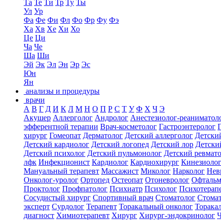
Та
Те
Ти
Тр
Ту
Ты
Ул
Ур
Фа
Фе
Фи
Фл
Фо
Фр
Фу
Фэ
Ха
Хв
Хе
Хи
Хо
Це
Ци
Ча
Че
Ша
Ши
Эй
Эк
Эл
Эн
Эр
Эс
Юн
Ян
анализы и процедуры
врачи
А
В
Г
Д
И
К
Л
М
Н
О
П
Р
С
Т
У
Ф
Х
Ч
Э
Акушер
Аллерголог
Андролог
Анестезиолог-реаниматол
эфферентной терапии
Врач-косметолог
Гастроэнтеролог
хирург
Гомеопат
Дерматолог
Детский аллерголог
Детски
Детский кардиолог
Детский логопед
Детский лор
Детски
Детский психолог
Детский пульмонолог
Детский ревмат
лфк
Инфекционист
Кардиолог
Кардиохирург
Кинезиоло
Мануальный терапевт
Массажист
Миколог
Нарколог
Нев
Онколог-уролог
Ортопед
Остеопат
Отоневролог
Офтальм
Проктолог
Профпатолог
Психиатр
Психолог
Психотерап
Сосудистый хирург
Спортивный врач
Стоматолог
Стомат
эксперт
Сурдолог
Терапевт
Торакальный онколог
Торака
диагност
Химиотерапевт
Хирург
Хирург-эндокринолог
Ч