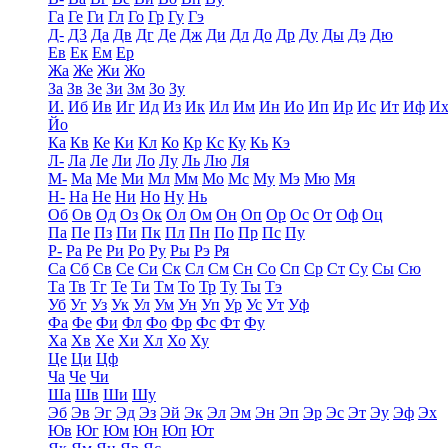
Га
Ге
Ги
Гл
Го
Гр
Гу
Гэ
Д-
Д3
Да
Дв
Дг
Де
Дж
Ди
Дл
До
Др
Ду
Ды
Дэ
Дю
Ев
Ек
Ем
Ер
Жа
Же
Жи
Жо
За
Зв
Зе
Зи
Зм
Зо
Зу
И.
Иб
Ив
Иг
Ид
Из
Ик
Ил
Им
Ин
Ио
Ип
Ир
Ис
Ит
Иф
И
Йо
Ка
Кв
Ке
Ки
Кл
Ко
Кр
Кс
Ку
Кь
Кэ
Л-
Ла
Ле
Ли
Ло
Лу
Ль
Лю
Ля
М-
Ма
Ме
Ми
Мл
Мм
Мо
Мс
Му
Мэ
Мю
Мя
Н-
На
Не
Ни
Но
Ну
Нь
Об
Ов
Од
Оз
Ок
Ол
Ом
Он
Оп
Ор
Ос
От
Оф
Оц
Па
Пе
Пз
Пи
Пк
Пл
Пн
По
Пр
Пс
Пу
Р-
Ра
Ре
Ри
Ро
Ру
Ры
Рэ
Ря
Са
Сб
Св
Се
Си
Ск
Сл
См
Сн
Со
Сп
Ср
Ст
Су
Сы
Сю
Та
Тв
Тг
Те
Ти
Тм
То
Тр
Ту
Ты
Тэ
Уб
Уг
Уз
Ук
Ул
Ум
Ун
Уп
Ур
Ус
Ут
Уф
Фа
Фе
Фи
Фл
Фо
Фр
Фс
Фт
Фу
Ха
Хв
Хе
Хи
Хл
Хо
Ху
Це
Ци
Цф
Ча
Че
Чи
Ша
Шв
Ши
Шу
Эб
Эв
Эг
Эд
Эз
Эй
Эк
Эл
Эм
Эн
Эп
Эр
Эс
Эт
Эу
Эф
Эх
Юв
Юг
Юм
Юн
Юп
Ют