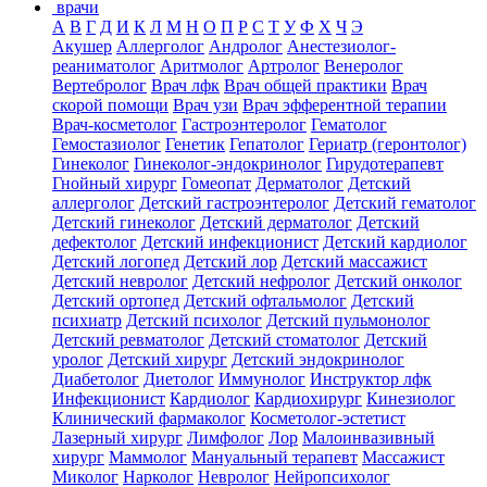
врачи
А
В
Г
Д
И
К
Л
М
Н
О
П
Р
С
Т
У
Ф
Х
Ч
Э
Акушер
Аллерголог
Андролог
Анестезиолог-
реаниматолог
Аритмолог
Артролог
Венеролог
Вертебролог
Врач лфк
Врач общей практики
Врач
скорой помощи
Врач узи
Врач эфферентной терапии
Врач-косметолог
Гастроэнтеролог
Гематолог
Гемостазиолог
Генетик
Гепатолог
Гериатр (геронтолог)
Гинеколог
Гинеколог-эндокринолог
Гирудотерапевт
Гнойный хирург
Гомеопат
Дерматолог
Детский
аллерголог
Детский гастроэнтеролог
Детский гематолог
Детский гинеколог
Детский дерматолог
Детский
дефектолог
Детский инфекционист
Детский кардиолог
Детский логопед
Детский лор
Детский массажист
Детский невролог
Детский нефролог
Детский онколог
Детский ортопед
Детский офтальмолог
Детский
психиатр
Детский психолог
Детский пульмонолог
Детский ревматолог
Детский стоматолог
Детский
уролог
Детский хирург
Детский эндокринолог
Диабетолог
Диетолог
Иммунолог
Инструктор лфк
Инфекционист
Кардиолог
Кардиохирург
Кинезиолог
Клинический фармаколог
Косметолог-эстетист
Лазерный хирург
Лимфолог
Лор
Малоинвазивный
хирург
Маммолог
Мануальный терапевт
Массажист
Миколог
Нарколог
Невролог
Нейропсихолог