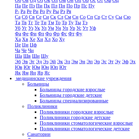
Об
Ов
Од
Оз
Ок
Ол
Ом
Он
Оп
Ор
Ос
От
Оф
Оц
Па
Пе
Пз
Пи
Пк
Пл
Пн
По
Пр
Пс
Пу
Р-
Ра
Ре
Ри
Ро
Ру
Ры
Рэ
Ря
Са
Сб
Св
Се
Си
Ск
Сл
См
Сн
Со
Сп
Ср
Ст
Су
Сы
Сю
Та
Тв
Тг
Те
Ти
Тм
То
Тр
Ту
Ты
Тэ
Уб
Уг
Уз
Ук
Ул
Ум
Ун
Уп
Ур
Ус
Ут
Уф
Фа
Фе
Фи
Фл
Фо
Фр
Фс
Фт
Фу
Ха
Хв
Хе
Хи
Хл
Хо
Ху
Це
Ци
Цф
Ча
Че
Чи
Ша
Шв
Ши
Шу
Эб
Эв
Эг
Эд
Эз
Эй
Эк
Эл
Эм
Эн
Эп
Эр
Эс
Эт
Эу
Эф
Эх
Юв
Юг
Юм
Юн
Юп
Ют
Як
Ям
Ян
Яр
Яс
медицинские учреждения
Больницы
Больницы городские взрослые
Больницы городские детские
Больницы специализированные
Поликлиники
Поликлиники городские взрослые
Поликлиники городские детские
Поликлиники стоматологические взрослые
Поликлиники стоматологические детские
Санатории