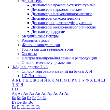
Диспансеры
Диспансеры врачебно-физкультурные
Диспансеры наркологические
Диспансеры психоневрологические
Диспансеры онкологические
Диспансеры противотуберкулезные
Диспансеры кожно-венерологические
Диспансеры другие
Медицинские центры
Родильные дома
Женские консультации
Госпитали для ветеранов войн
Хосписы
Центры планирования семьи и репродукции
Онкологические учреждения
БАДы и другие ТАА
Список торговых названий на буквы А-Я
1-Z Латинские
А
Б
В
Г
Д
Е
Ж
З
И
Й
К
Л
М
Н
О
П
Р
С
Т
У
Ф
Х
Ц
Ч
Ш
Э
Ю
Я
L
Q
Ад
Ае
Ак
Ал
Ан
Ап
Ар
Ас
Ат
Ац
Ба
Бе
Би
Бл
Бо
Бр
Бь
Ва
Ве
Ви
Во
Га
Ге
Ги
Гл
Го
Гр