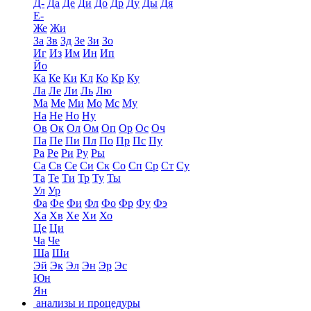
Д-
Да
Де
Ди
До
Др
Ду
Ды
Дя
Е-
Же
Жи
За
Зв
Зд
Зе
Зи
Зо
Иг
Из
Им
Ин
Ип
Йо
Ка
Ке
Ки
Кл
Ко
Кр
Ку
Ла
Ле
Ли
Ль
Лю
Ма
Ме
Ми
Мо
Мс
Му
На
Не
Но
Ну
Ов
Ок
Ол
Ом
Оп
Ор
Ос
Оч
Па
Пе
Пи
Пл
По
Пр
Пс
Пу
Ра
Ре
Ри
Ру
Ры
Са
Св
Се
Си
Ск
Со
Сп
Ср
Ст
Су
Та
Те
Ти
Тр
Ту
Ты
Ул
Ур
Фа
Фе
Фи
Фл
Фо
Фр
Фу
Фэ
Ха
Хв
Хе
Хи
Хо
Це
Ци
Ча
Че
Ша
Ши
Эй
Эк
Эл
Эн
Эр
Эс
Юн
Ян
анализы и процедуры