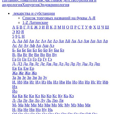
Питание
Стоматология
Счастливое детство
Урология и
андрология
Хирургия
Эндокринология
лекарства и субстанции
Список торговых названий на буквы А-Я
1-Z Латинские
А
Б
В
Г
Д
Е
Ж
З
И
Й
К
Л
М
Н
О
П
Р
С
Т
У
Ф
Х
Ц
Ч
Ш
Э
Ю
Я
5
9
L
H
А.
Аа
Аб
Ав
Аг
Ад
Ае
Аз
Аи
Ай
Ак
Ал
Ам
Ан
Ап
Ар
Ас
Ат
Ау
Аф
Ац
Аш
Аэ
Б-
Ба
Бе
Би
Бл
Бо
Бр
Бу
Бы
Бэ
В-
Ва
Вг
Ве
Ви
Во
Вп
Ву
Га
Ге
Ги
Гл
Го
Гр
Гу
Гэ
Д-
Д3
Да
Дв
Дг
Де
Дж
Ди
Дл
До
Др
Ду
Ды
Дэ
Дю
Ев
Ек
Ем
Ер
Жа
Же
Жи
Жо
За
Зв
Зе
Зи
Зм
Зо
Зу
И.
Иб
Ив
Иг
Ид
Из
Ик
Ил
Им
Ин
Ио
Ип
Ир
Ис
Ит
Иф
Их
Йо
Ка
Кв
Ке
Ки
Кл
Ко
Кр
Кс
Ку
Кь
Кэ
Л-
Ла
Ле
Ли
Ло
Лу
Ль
Лю
Ля
М-
Ма
Ме
Ми
Мл
Мм
Мо
Мс
Му
Мэ
Мю
Мя
Н-
На
Не
Ни
Но
Ну
Нь