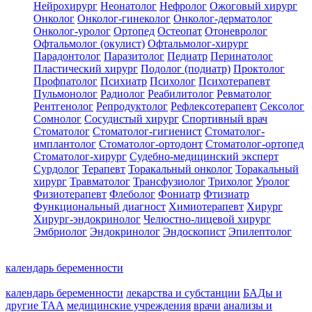
Нейрохирург
Неонатолог
Нефролог
Ожоговый хирург
Онколог
Онколог-гинеколог
Онколог-дерматолог
Онколог-уролог
Ортопед
Остеопат
Отоневролог
Офтальмолог (окулист)
Офтальмолог-хирург
Парадонтолог
Паразитолог
Педиатр
Перинатолог
Пластический хирург
Подолог (подиатр)
Проктолог
Профпатолог
Психиатр
Психолог
Психотерапевт
Пульмонолог
Радиолог
Реабилитолог
Ревматолог
Рентгенолог
Репродуктолог
Рефлексотерапевт
Сексолог
Сомнолог
Сосудистый хирург
Спортивный врач
Стоматолог
Стоматолог-гигиенист
Стоматолог-
имплантолог
Стоматолог-ортодонт
Стоматолог-ортопед
Стоматолог-хирург
Судебно-медицинский эксперт
Сурдолог
Терапевт
Торакальный онколог
Торакальный
хирург
Травматолог
Трансфузиолог
Трихолог
Уролог
Физиотерапевт
Флеболог
Фониатр
Фтизиатр
Функциональный диагност
Химиотерапевт
Хирург
Хирург-эндокринолог
Челюстно-лицевой хирург
Эмбриолог
Эндокринолог
Эндоскопист
Эпилептолог
календарь беременности
календарь беременности
лекарства и субстанции
БАДы и
другие ТАА
медицинские учреждения
врачи
анализы и