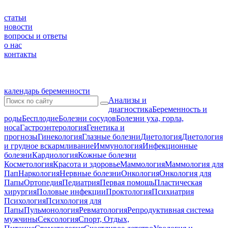
статьи
новости
вопросы и ответы
о нас
контакты
календарь беременности
Анализы и
диагностика
Беременность и
роды
Бесплодие
Болезни сосудов
Болезни уха, горла,
носа
Гастроэнтерология
Генетика и
прогнозы
Гинекология
Глазные болезни
Диетология
Диетология
и грудное вскармливание
Иммунология
Инфекционные
болезни
Кардиология
Кожные болезни
Косметология
Красота и здоровье
Маммология
Маммология для
Пап
Наркология
Нервные болезни
Онкология
Онкология для
Папы
Ортопедия
Педиатрия
Первая помощь
Пластическая
хирургия
Половые инфекции
Проктология
Психиатрия
Психология
Психология для
Папы
Пульмонология
Ревматология
Репродуктивная система
мужчины
Сексология
Спорт, Отдых,