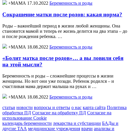
+МАМА 17.10.2022
Беременность и роды
Сокращение матки после родов: какая норма?
Роды – важнейший период в жизни любой женщины. Она
становится мамой и теперь ее жизнь делится на два этапа – до
и после рождения ребенка. …
+МАМА 18.08.2022
Беременность и роды
«Болит матка после родов»… а вы ловили себя
на этой мысли?
Беременность и роды – сложнейшие процессы в жизни
женщины. Но вот они уже позади. Ребенок родился – и
счастливая мама держит малыша на руках и …
+МАМА 18.08.2022
Беременность и роды
статьи
новости
вопросы и ответы
о нас
карта сайта
Политика
обработки ПД
Согласие на обработку ПД
Согласие на
использование Cookie
календарь беременности
лекарства и субстанции
БАДы и
другие ТАА
медицинские учреждения
врачи
анализы и