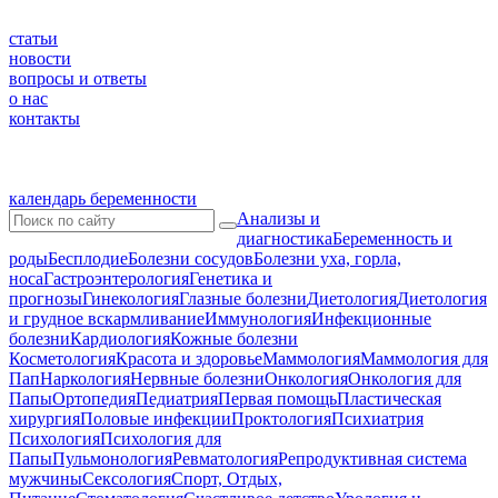
статьи
новости
вопросы и ответы
о нас
контакты
календарь беременности
Анализы и
диагностика
Беременность и
роды
Бесплодие
Болезни сосудов
Болезни уха, горла,
носа
Гастроэнтерология
Генетика и
прогнозы
Гинекология
Глазные болезни
Диетология
Диетология
и грудное вскармливание
Иммунология
Инфекционные
болезни
Кардиология
Кожные болезни
Косметология
Красота и здоровье
Маммология
Маммология для
Пап
Наркология
Нервные болезни
Онкология
Онкология для
Папы
Ортопедия
Педиатрия
Первая помощь
Пластическая
хирургия
Половые инфекции
Проктология
Психиатрия
Психология
Психология для
Папы
Пульмонология
Ревматология
Репродуктивная система
мужчины
Сексология
Спорт, Отдых,