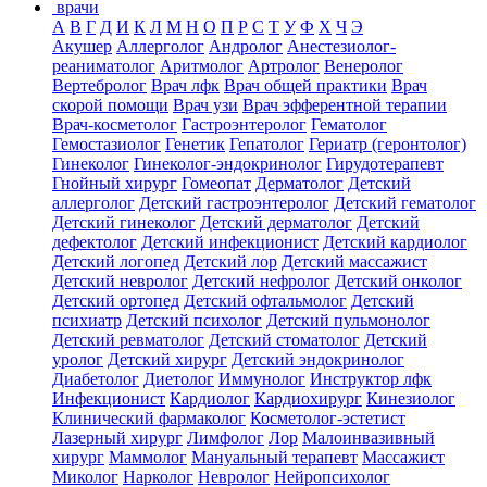
врачи
А
В
Г
Д
И
К
Л
М
Н
О
П
Р
С
Т
У
Ф
Х
Ч
Э
Акушер
Аллерголог
Андролог
Анестезиолог-
реаниматолог
Аритмолог
Артролог
Венеролог
Вертебролог
Врач лфк
Врач общей практики
Врач
скорой помощи
Врач узи
Врач эфферентной терапии
Врач-косметолог
Гастроэнтеролог
Гематолог
Гемостазиолог
Генетик
Гепатолог
Гериатр (геронтолог)
Гинеколог
Гинеколог-эндокринолог
Гирудотерапевт
Гнойный хирург
Гомеопат
Дерматолог
Детский
аллерголог
Детский гастроэнтеролог
Детский гематолог
Детский гинеколог
Детский дерматолог
Детский
дефектолог
Детский инфекционист
Детский кардиолог
Детский логопед
Детский лор
Детский массажист
Детский невролог
Детский нефролог
Детский онколог
Детский ортопед
Детский офтальмолог
Детский
психиатр
Детский психолог
Детский пульмонолог
Детский ревматолог
Детский стоматолог
Детский
уролог
Детский хирург
Детский эндокринолог
Диабетолог
Диетолог
Иммунолог
Инструктор лфк
Инфекционист
Кардиолог
Кардиохирург
Кинезиолог
Клинический фармаколог
Косметолог-эстетист
Лазерный хирург
Лимфолог
Лор
Малоинвазивный
хирург
Маммолог
Мануальный терапевт
Массажист
Миколог
Нарколог
Невролог
Нейропсихолог