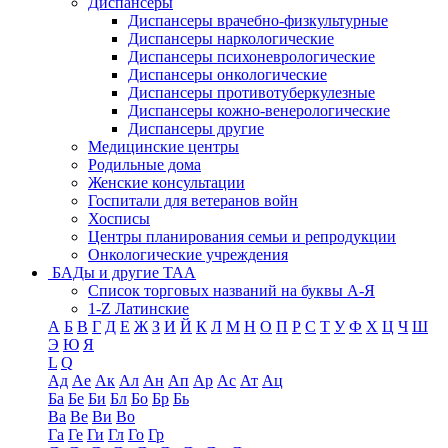
Диспансеры
Диспансеры врачебно-физкультурные
Диспансеры наркологические
Диспансеры психоневрологические
Диспансеры онкологические
Диспансеры противотуберкулезные
Диспансеры кожно-венерологические
Диспансеры другие
Медицинские центры
Родильные дома
Женские консультации
Госпитали для ветеранов войн
Хосписы
Центры планирования семьи и репродукции
Онкологические учреждения
БАДы и другие ТАА
Список торговых названий на буквы А-Я
1-Z Латинские
А
Б
В
Г
Д
Е
Ж
З
И
Й
К
Л
М
Н
О
П
Р
С
Т
У
Ф
Х
Ц
Ч
Ш
Э
Ю
Я
L
Q
Ад
Ае
Ак
Ал
Ан
Ап
Ар
Ас
Ат
Ац
Ба
Бе
Би
Бл
Бо
Бр
Бь
Ва
Ве
Ви
Во
Га
Ге
Ги
Гл
Го
Гр