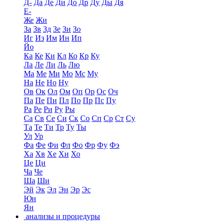
Д-
Да
Де
Ди
До
Др
Ду
Ды
Дя
Е-
Же
Жи
За
Зв
Зд
Зе
Зи
Зо
Иг
Из
Им
Ин
Ип
Йо
Ка
Ке
Ки
Кл
Ко
Кр
Ку
Ла
Ле
Ли
Ль
Лю
Ма
Ме
Ми
Мо
Мс
Му
На
Не
Но
Ну
Ов
Ок
Ол
Ом
Оп
Ор
Ос
Оч
Па
Пе
Пи
Пл
По
Пр
Пс
Пу
Ра
Ре
Ри
Ру
Ры
Са
Св
Се
Си
Ск
Со
Сп
Ср
Ст
Су
Та
Те
Ти
Тр
Ту
Ты
Ул
Ур
Фа
Фе
Фи
Фл
Фо
Фр
Фу
Фэ
Ха
Хв
Хе
Хи
Хо
Це
Ци
Ча
Че
Ша
Ши
Эй
Эк
Эл
Эн
Эр
Эс
Юн
Ян
анализы и процедуры