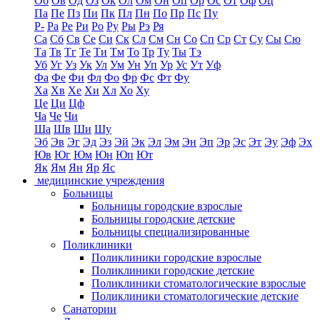
Об
Ов
Од
Оз
Ок
Ол
Ом
Он
Оп
Ор
Ос
От
Оф
Оц
Па
Пе
Пз
Пи
Пк
Пл
Пн
По
Пр
Пс
Пу
Р-
Ра
Ре
Ри
Ро
Ру
Ры
Рэ
Ря
Са
Сб
Св
Се
Си
Ск
Сл
См
Сн
Со
Сп
Ср
Ст
Су
Сы
Сю
Та
Тв
Тг
Те
Ти
Тм
То
Тр
Ту
Ты
Тэ
Уб
Уг
Уз
Ук
Ул
Ум
Ун
Уп
Ур
Ус
Ут
Уф
Фа
Фе
Фи
Фл
Фо
Фр
Фс
Фт
Фу
Ха
Хв
Хе
Хи
Хл
Хо
Ху
Це
Ци
Цф
Ча
Че
Чи
Ша
Шв
Ши
Шу
Эб
Эв
Эг
Эд
Эз
Эй
Эк
Эл
Эм
Эн
Эп
Эр
Эс
Эт
Эу
Эф
Эх
Юв
Юг
Юм
Юн
Юп
Ют
Як
Ям
Ян
Яр
Яс
медицинские учреждения
Больницы
Больницы городские взрослые
Больницы городские детские
Больницы специализированные
Поликлиники
Поликлиники городские взрослые
Поликлиники городские детские
Поликлиники стоматологические взрослые
Поликлиники стоматологические детские
Санатории