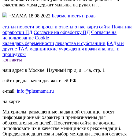
счастливая мама держит малыша на руках и …
+МАМА 18.08.2022
Беременность и роды
статьи
новости
вопросы и ответы
о нас
карта сайта
Политика
обработки ПД
Согласие на обработку ПД
Согласие на
использование Cookie
календарь беременности
лекарства и субстанции
БАДы и
другие ТАА
медицинские учреждения
врачи
анализы и
процедуры
контакты
наш адрес в Москве: Научный пр-д, д. 14а, стр. 1
сайт предназначен для жителей РФ
e-mail:
info@plusmama.ru
на карте
Материалы, размещенные на данной странице, носят
информационный характер и предназначены для
образовательных целей. Посетители сайта не должны
использовать их в качестве медицинских рекомендаций.
Определение диагноза и выбор методики лечения остается