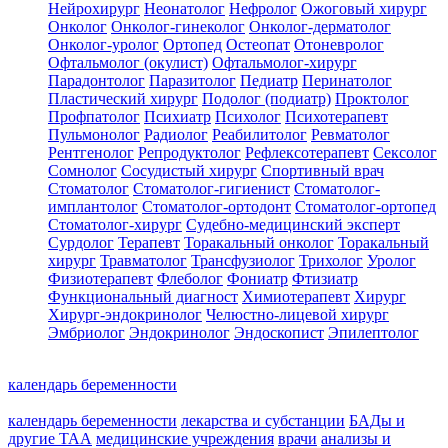
Нейрохирург
Неонатолог
Нефролог
Ожоговый хирург
Онколог
Онколог-гинеколог
Онколог-дерматолог
Онколог-уролог
Ортопед
Остеопат
Отоневролог
Офтальмолог (окулист)
Офтальмолог-хирург
Парадонтолог
Паразитолог
Педиатр
Перинатолог
Пластический хирург
Подолог (подиатр)
Проктолог
Профпатолог
Психиатр
Психолог
Психотерапевт
Пульмонолог
Радиолог
Реабилитолог
Ревматолог
Рентгенолог
Репродуктолог
Рефлексотерапевт
Сексолог
Сомнолог
Сосудистый хирург
Спортивный врач
Стоматолог
Стоматолог-гигиенист
Стоматолог-
имплантолог
Стоматолог-ортодонт
Стоматолог-ортопед
Стоматолог-хирург
Судебно-медицинский эксперт
Сурдолог
Терапевт
Торакальный онколог
Торакальный
хирург
Травматолог
Трансфузиолог
Трихолог
Уролог
Физиотерапевт
Флеболог
Фониатр
Фтизиатр
Функциональный диагност
Химиотерапевт
Хирург
Хирург-эндокринолог
Челюстно-лицевой хирург
Эмбриолог
Эндокринолог
Эндоскопист
Эпилептолог
календарь беременности
календарь беременности
лекарства и субстанции
БАДы и
другие ТАА
медицинские учреждения
врачи
анализы и