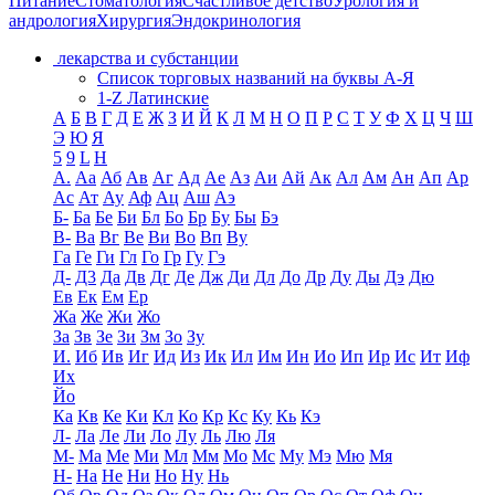
Питание
Стоматология
Счастливое детство
Урология и
андрология
Хирургия
Эндокринология
лекарства и субстанции
Список торговых названий на буквы А-Я
1-Z Латинские
А
Б
В
Г
Д
Е
Ж
З
И
Й
К
Л
М
Н
О
П
Р
С
Т
У
Ф
Х
Ц
Ч
Ш
Э
Ю
Я
5
9
L
H
А.
Аа
Аб
Ав
Аг
Ад
Ае
Аз
Аи
Ай
Ак
Ал
Ам
Ан
Ап
Ар
Ас
Ат
Ау
Аф
Ац
Аш
Аэ
Б-
Ба
Бе
Би
Бл
Бо
Бр
Бу
Бы
Бэ
В-
Ва
Вг
Ве
Ви
Во
Вп
Ву
Га
Ге
Ги
Гл
Го
Гр
Гу
Гэ
Д-
Д3
Да
Дв
Дг
Де
Дж
Ди
Дл
До
Др
Ду
Ды
Дэ
Дю
Ев
Ек
Ем
Ер
Жа
Же
Жи
Жо
За
Зв
Зе
Зи
Зм
Зо
Зу
И.
Иб
Ив
Иг
Ид
Из
Ик
Ил
Им
Ин
Ио
Ип
Ир
Ис
Ит
Иф
Их
Йо
Ка
Кв
Ке
Ки
Кл
Ко
Кр
Кс
Ку
Кь
Кэ
Л-
Ла
Ле
Ли
Ло
Лу
Ль
Лю
Ля
М-
Ма
Ме
Ми
Мл
Мм
Мо
Мс
Му
Мэ
Мю
Мя
Н-
На
Не
Ни
Но
Ну
Нь