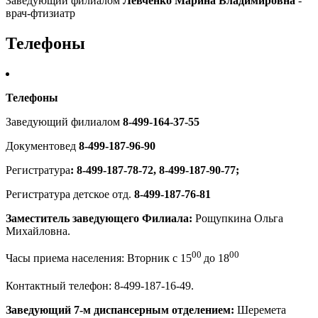
Заведующий филиалом
Левченко Марина Владимировна
-
врач-фтизиатр
Телефоны
Телефоны
Заведующий филиалом
8-499-164-37-55
Документовед
8-499-187-96-90
Регистратура
:
8-499-187-78-72, 8-499-187-90-77;
Регистратура детское отд.
8-499-187-76-81
Заместитель заведующего Филиала:
Рощупкина Ольга
Михайловна.
00
00
Часы приема населения: Вторник с 15
до 18
Контактный телефон: 8-499-187-16-49.
Заведующий 7-м диспансерным отделением:
Шеремета