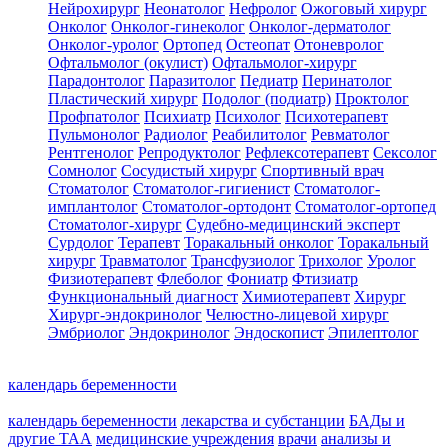
Нейрохирург
Неонатолог
Нефролог
Ожоговый хирург
Онколог
Онколог-гинеколог
Онколог-дерматолог
Онколог-уролог
Ортопед
Остеопат
Отоневролог
Офтальмолог (окулист)
Офтальмолог-хирург
Парадонтолог
Паразитолог
Педиатр
Перинатолог
Пластический хирург
Подолог (подиатр)
Проктолог
Профпатолог
Психиатр
Психолог
Психотерапевт
Пульмонолог
Радиолог
Реабилитолог
Ревматолог
Рентгенолог
Репродуктолог
Рефлексотерапевт
Сексолог
Сомнолог
Сосудистый хирург
Спортивный врач
Стоматолог
Стоматолог-гигиенист
Стоматолог-
имплантолог
Стоматолог-ортодонт
Стоматолог-ортопед
Стоматолог-хирург
Судебно-медицинский эксперт
Сурдолог
Терапевт
Торакальный онколог
Торакальный
хирург
Травматолог
Трансфузиолог
Трихолог
Уролог
Физиотерапевт
Флеболог
Фониатр
Фтизиатр
Функциональный диагност
Химиотерапевт
Хирург
Хирург-эндокринолог
Челюстно-лицевой хирург
Эмбриолог
Эндокринолог
Эндоскопист
Эпилептолог
календарь беременности
календарь беременности
лекарства и субстанции
БАДы и
другие ТАА
медицинские учреждения
врачи
анализы и