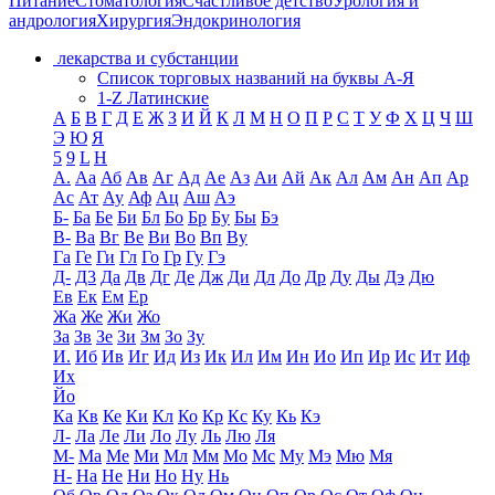
Питание
Стоматология
Счастливое детство
Урология и
андрология
Хирургия
Эндокринология
лекарства и субстанции
Список торговых названий на буквы А-Я
1-Z Латинские
А
Б
В
Г
Д
Е
Ж
З
И
Й
К
Л
М
Н
О
П
Р
С
Т
У
Ф
Х
Ц
Ч
Ш
Э
Ю
Я
5
9
L
H
А.
Аа
Аб
Ав
Аг
Ад
Ае
Аз
Аи
Ай
Ак
Ал
Ам
Ан
Ап
Ар
Ас
Ат
Ау
Аф
Ац
Аш
Аэ
Б-
Ба
Бе
Би
Бл
Бо
Бр
Бу
Бы
Бэ
В-
Ва
Вг
Ве
Ви
Во
Вп
Ву
Га
Ге
Ги
Гл
Го
Гр
Гу
Гэ
Д-
Д3
Да
Дв
Дг
Де
Дж
Ди
Дл
До
Др
Ду
Ды
Дэ
Дю
Ев
Ек
Ем
Ер
Жа
Же
Жи
Жо
За
Зв
Зе
Зи
Зм
Зо
Зу
И.
Иб
Ив
Иг
Ид
Из
Ик
Ил
Им
Ин
Ио
Ип
Ир
Ис
Ит
Иф
Их
Йо
Ка
Кв
Ке
Ки
Кл
Ко
Кр
Кс
Ку
Кь
Кэ
Л-
Ла
Ле
Ли
Ло
Лу
Ль
Лю
Ля
М-
Ма
Ме
Ми
Мл
Мм
Мо
Мс
Му
Мэ
Мю
Мя
Н-
На
Не
Ни
Но
Ну
Нь