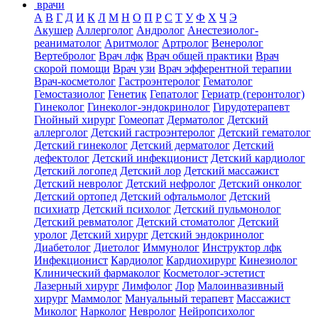
врачи
А
В
Г
Д
И
К
Л
М
Н
О
П
Р
С
Т
У
Ф
Х
Ч
Э
Акушер
Аллерголог
Андролог
Анестезиолог-
реаниматолог
Аритмолог
Артролог
Венеролог
Вертебролог
Врач лфк
Врач общей практики
Врач
скорой помощи
Врач узи
Врач эфферентной терапии
Врач-косметолог
Гастроэнтеролог
Гематолог
Гемостазиолог
Генетик
Гепатолог
Гериатр (геронтолог)
Гинеколог
Гинеколог-эндокринолог
Гирудотерапевт
Гнойный хирург
Гомеопат
Дерматолог
Детский
аллерголог
Детский гастроэнтеролог
Детский гематолог
Детский гинеколог
Детский дерматолог
Детский
дефектолог
Детский инфекционист
Детский кардиолог
Детский логопед
Детский лор
Детский массажист
Детский невролог
Детский нефролог
Детский онколог
Детский ортопед
Детский офтальмолог
Детский
психиатр
Детский психолог
Детский пульмонолог
Детский ревматолог
Детский стоматолог
Детский
уролог
Детский хирург
Детский эндокринолог
Диабетолог
Диетолог
Иммунолог
Инструктор лфк
Инфекционист
Кардиолог
Кардиохирург
Кинезиолог
Клинический фармаколог
Косметолог-эстетист
Лазерный хирург
Лимфолог
Лор
Малоинвазивный
хирург
Маммолог
Мануальный терапевт
Массажист
Миколог
Нарколог
Невролог
Нейропсихолог