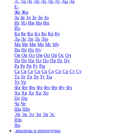
Д-
Да
Де
Ди
До
Др
Ду
Ды
Дя
Е-
Же
Жи
За
Зв
Зд
Зе
Зи
Зо
Иг
Из
Им
Ин
Ип
Йо
Ка
Ке
Ки
Кл
Ко
Кр
Ку
Ла
Ле
Ли
Ль
Лю
Ма
Ме
Ми
Мо
Мс
Му
На
Не
Но
Ну
Ов
Ок
Ол
Ом
Оп
Ор
Ос
Оч
Па
Пе
Пи
Пл
По
Пр
Пс
Пу
Ра
Ре
Ри
Ру
Ры
Са
Св
Се
Си
Ск
Со
Сп
Ср
Ст
Су
Та
Те
Ти
Тр
Ту
Ты
Ул
Ур
Фа
Фе
Фи
Фл
Фо
Фр
Фу
Фэ
Ха
Хв
Хе
Хи
Хо
Це
Ци
Ча
Че
Ша
Ши
Эй
Эк
Эл
Эн
Эр
Эс
Юн
Ян
анализы и процедуры