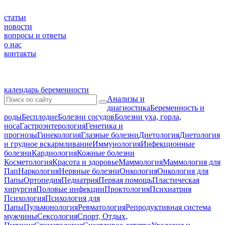
статьи
новости
вопросы и ответы
о нас
контакты
календарь беременности
Анализы и
диагностика
Беременность и
роды
Бесплодие
Болезни сосудов
Болезни уха, горла,
носа
Гастроэнтерология
Генетика и
прогнозы
Гинекология
Глазные болезни
Диетология
Диетология
и грудное вскармливание
Иммунология
Инфекционные
болезни
Кардиология
Кожные болезни
Косметология
Красота и здоровье
Маммология
Маммология для
Пап
Наркология
Нервные болезни
Онкология
Онкология для
Папы
Ортопедия
Педиатрия
Первая помощь
Пластическая
хирургия
Половые инфекции
Проктология
Психиатрия
Психология
Психология для
Папы
Пульмонология
Ревматология
Репродуктивная система
мужчины
Сексология
Спорт, Отдых,