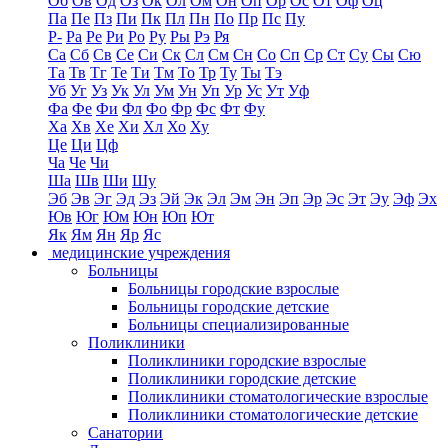
Об
Ов
Од
Оз
Ок
Ол
Ом
Он
Оп
Ор
Ос
От
Оф
Оц
Па
Пе
Пз
Пи
Пк
Пл
Пн
По
Пр
Пс
Пу
Р-
Ра
Ре
Ри
Ро
Ру
Ры
Рэ
Ря
Са
Сб
Св
Се
Си
Ск
Сл
См
Сн
Со
Сп
Ср
Ст
Су
Сы
Сю
Та
Тв
Тг
Те
Ти
Тм
То
Тр
Ту
Ты
Тэ
Уб
Уг
Уз
Ук
Ул
Ум
Ун
Уп
Ур
Ус
Ут
Уф
Фа
Фе
Фи
Фл
Фо
Фр
Фс
Фт
Фу
Ха
Хв
Хе
Хи
Хл
Хо
Ху
Це
Ци
Цф
Ча
Че
Чи
Ша
Шв
Ши
Шу
Эб
Эв
Эг
Эд
Эз
Эй
Эк
Эл
Эм
Эн
Эп
Эр
Эс
Эт
Эу
Эф
Эх
Юв
Юг
Юм
Юн
Юп
Ют
Як
Ям
Ян
Яр
Яс
медицинские учреждения
Больницы
Больницы городские взрослые
Больницы городские детские
Больницы специализированные
Поликлиники
Поликлиники городские взрослые
Поликлиники городские детские
Поликлиники стоматологические взрослые
Поликлиники стоматологические детские
Санатории