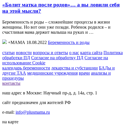
«Болит матка после родов»… а вы ловили себя
на этой мысли?
Беременность и роды – сложнейшие процессы в жизни
женщины. Но вот они уже позади. Ребенок родился – и
счастливая мама держит малыша на руках и …
+МАМА 18.08.2022
Беременность и роды
статьи
новости
вопросы и ответы
о нас
карта сайта
Политика
обработки ПД
Согласие на обработку ПД
Согласие на
использование Cookie
календарь беременности
лекарства и субстанции
БАДы и
другие ТАА
медицинские учреждения
врачи
анализы и
процедуры
контакты
наш адрес в Москве: Научный пр-д, д. 14а, стр. 1
сайт предназначен для жителей РФ
e-mail:
info@plusmama.ru
на карте