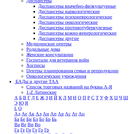
Диспансеры
Диспансеры врачебно-физкультурные
Диспансеры наркологические
Диспансеры психоневрологические
Диспансеры онкологические
Диспансеры противотуберкулезные
Диспансеры кожно-венерологические
Диспансеры другие
Медицинские центры
Родильные дома
Женские консультации
Госпитали для ветеранов войн
Хосписы
Центры планирования семьи и репродукции
Онкологические учреждения
БАДы и другие ТАА
Список торговых названий на буквы А-Я
1-Z Латинские
А
Б
В
Г
Д
Е
Ж
З
И
Й
К
Л
М
Н
О
П
Р
С
Т
У
Ф
Х
Ц
Ч
Ш
Э
Ю
Я
L
Q
Ад
Ае
Ак
Ал
Ан
Ап
Ар
Ас
Ат
Ац
Ба
Бе
Би
Бл
Бо
Бр
Бь
Ва
Ве
Ви
Во
Га
Ге
Ги
Гл
Го
Гр