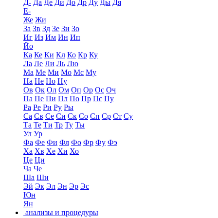
Д-
Да
Де
Ди
До
Др
Ду
Ды
Дя
Е-
Же
Жи
За
Зв
Зд
Зе
Зи
Зо
Иг
Из
Им
Ин
Ип
Йо
Ка
Ке
Ки
Кл
Ко
Кр
Ку
Ла
Ле
Ли
Ль
Лю
Ма
Ме
Ми
Мо
Мс
Му
На
Не
Но
Ну
Ов
Ок
Ол
Ом
Оп
Ор
Ос
Оч
Па
Пе
Пи
Пл
По
Пр
Пс
Пу
Ра
Ре
Ри
Ру
Ры
Са
Св
Се
Си
Ск
Со
Сп
Ср
Ст
Су
Та
Те
Ти
Тр
Ту
Ты
Ул
Ур
Фа
Фе
Фи
Фл
Фо
Фр
Фу
Фэ
Ха
Хв
Хе
Хи
Хо
Це
Ци
Ча
Че
Ша
Ши
Эй
Эк
Эл
Эн
Эр
Эс
Юн
Ян
анализы и процедуры