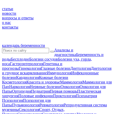
статьи
новости
вопросы и ответы
о нас
контакты
календарь беременности
Анализы и
диагностика
Беременность и
роды
Бесплодие
Болезни сосудов
Болезни уха, горла,
носа
Гастроэнтерология
Генетика и
прогнозы
Гинекология
Глазные болезни
Диетология
Диетология
и грудное вскармливание
Иммунология
Инфекционные
болезни
Кардиология
Кожные болезни
Косметология
Красота и здоровье
Маммология
Маммология для
Пап
Наркология
Нервные болезни
Онкология
Онкология для
Папы
Ортопедия
Педиатрия
Первая помощь
Пластическая
хирургия
Половые инфекции
Проктология
Психиатрия
Психология
Психология для
Папы
Пульмонология
Ревматология
Репродуктивная система
мужчины
Сексология
Спорт, Отдых,