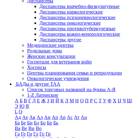
Диспансеры
Диспансеры врачебно-физкультурные
Диспансеры наркологические
Диспансеры психоневрологические
Диспансеры онкологические
Диспансеры противотуберкулезные
Диспансеры кожно-венерологические
Диспансеры другие
Медицинские центры
Родильные дома
Женские консультации
Госпитали для ветеранов войн
Хосписы
Центры планирования семьи и репродукции
Онкологические учреждения
БАДы и другие ТАА
Список торговых названий на буквы А-Я
1-Z Латинские
А
Б
В
Г
Д
Е
Ж
З
И
Й
К
Л
М
Н
О
П
Р
С
Т
У
Ф
Х
Ц
Ч
Ш
Э
Ю
Я
L
Q
Ад
Ае
Ак
Ал
Ан
Ап
Ар
Ас
Ат
Ац
Ба
Бе
Би
Бл
Бо
Бр
Бь
Ва
Ве
Ви
Во
Га
Ге
Ги
Гл
Го
Гр