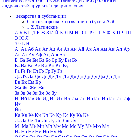
Питание
Стоматология
Счастливое детство
Урология и
андрология
Хирургия
Эндокринология
лекарства и субстанции
Список торговых названий на буквы А-Я
1-Z Латинские
А
Б
В
Г
Д
Е
Ж
З
И
Й
К
Л
М
Н
О
П
Р
С
Т
У
Ф
Х
Ц
Ч
Ш
Э
Ю
Я
5
9
L
H
А.
Аа
Аб
Ав
Аг
Ад
Ае
Аз
Аи
Ай
Ак
Ал
Ам
Ан
Ап
Ар
Ас
Ат
Ау
Аф
Ац
Аш
Аэ
Б-
Ба
Бе
Би
Бл
Бо
Бр
Бу
Бы
Бэ
В-
Ва
Вг
Ве
Ви
Во
Вп
Ву
Га
Ге
Ги
Гл
Го
Гр
Гу
Гэ
Д-
Д3
Да
Дв
Дг
Де
Дж
Ди
Дл
До
Др
Ду
Ды
Дэ
Дю
Ев
Ек
Ем
Ер
Жа
Же
Жи
Жо
За
Зв
Зе
Зи
Зм
Зо
Зу
И.
Иб
Ив
Иг
Ид
Из
Ик
Ил
Им
Ин
Ио
Ип
Ир
Ис
Ит
Иф
Их
Йо
Ка
Кв
Ке
Ки
Кл
Ко
Кр
Кс
Ку
Кь
Кэ
Л-
Ла
Ле
Ли
Ло
Лу
Ль
Лю
Ля
М-
Ма
Ме
Ми
Мл
Мм
Мо
Мс
Му
Мэ
Мю
Мя
Н-
На
Не
Ни
Но
Ну
Нь