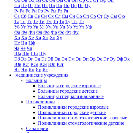
Об
Ов
Од
Оз
Ок
Ол
Ом
Он
Оп
Ор
Ос
От
Оф
Оц
Па
Пе
Пз
Пи
Пк
Пл
Пн
По
Пр
Пс
Пу
Р-
Ра
Ре
Ри
Ро
Ру
Ры
Рэ
Ря
Са
Сб
Св
Се
Си
Ск
Сл
См
Сн
Со
Сп
Ср
Ст
Су
Сы
Сю
Та
Тв
Тг
Те
Ти
Тм
То
Тр
Ту
Ты
Тэ
Уб
Уг
Уз
Ук
Ул
Ум
Ун
Уп
Ур
Ус
Ут
Уф
Фа
Фе
Фи
Фл
Фо
Фр
Фс
Фт
Фу
Ха
Хв
Хе
Хи
Хл
Хо
Ху
Це
Ци
Цф
Ча
Че
Чи
Ша
Шв
Ши
Шу
Эб
Эв
Эг
Эд
Эз
Эй
Эк
Эл
Эм
Эн
Эп
Эр
Эс
Эт
Эу
Эф
Эх
Юв
Юг
Юм
Юн
Юп
Ют
Як
Ям
Ян
Яр
Яс
медицинские учреждения
Больницы
Больницы городские взрослые
Больницы городские детские
Больницы специализированные
Поликлиники
Поликлиники городские взрослые
Поликлиники городские детские
Поликлиники стоматологические взрослые
Поликлиники стоматологические детские
Санатории