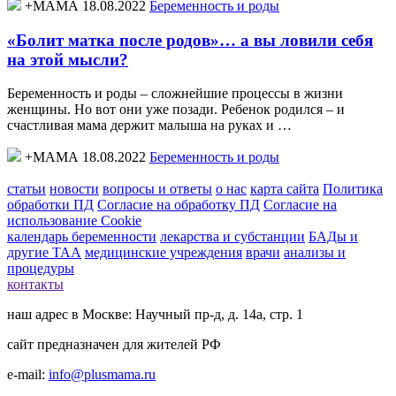
+МАМА 18.08.2022
Беременность и роды
«Болит матка после родов»… а вы ловили себя
на этой мысли?
Беременность и роды – сложнейшие процессы в жизни
женщины. Но вот они уже позади. Ребенок родился – и
счастливая мама держит малыша на руках и …
+МАМА 18.08.2022
Беременность и роды
статьи
новости
вопросы и ответы
о нас
карта сайта
Политика
обработки ПД
Согласие на обработку ПД
Согласие на
использование Cookie
календарь беременности
лекарства и субстанции
БАДы и
другие ТАА
медицинские учреждения
врачи
анализы и
процедуры
контакты
наш адрес в Москве: Научный пр-д, д. 14а, стр. 1
сайт предназначен для жителей РФ
e-mail:
info@plusmama.ru