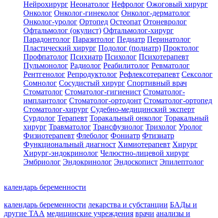
Нейрохирург
Неонатолог
Нефролог
Ожоговый хирург
Онколог
Онколог-гинеколог
Онколог-дерматолог
Онколог-уролог
Ортопед
Остеопат
Отоневролог
Офтальмолог (окулист)
Офтальмолог-хирург
Парадонтолог
Паразитолог
Педиатр
Перинатолог
Пластический хирург
Подолог (подиатр)
Проктолог
Профпатолог
Психиатр
Психолог
Психотерапевт
Пульмонолог
Радиолог
Реабилитолог
Ревматолог
Рентгенолог
Репродуктолог
Рефлексотерапевт
Сексолог
Сомнолог
Сосудистый хирург
Спортивный врач
Стоматолог
Стоматолог-гигиенист
Стоматолог-
имплантолог
Стоматолог-ортодонт
Стоматолог-ортопед
Стоматолог-хирург
Судебно-медицинский эксперт
Сурдолог
Терапевт
Торакальный онколог
Торакальный
хирург
Травматолог
Трансфузиолог
Трихолог
Уролог
Физиотерапевт
Флеболог
Фониатр
Фтизиатр
Функциональный диагност
Химиотерапевт
Хирург
Хирург-эндокринолог
Челюстно-лицевой хирург
Эмбриолог
Эндокринолог
Эндоскопист
Эпилептолог
календарь беременности
календарь беременности
лекарства и субстанции
БАДы и
другие ТАА
медицинские учреждения
врачи
анализы и