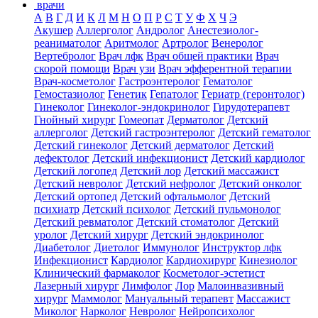
врачи
А
В
Г
Д
И
К
Л
М
Н
О
П
Р
С
Т
У
Ф
Х
Ч
Э
Акушер
Аллерголог
Андролог
Анестезиолог-
реаниматолог
Аритмолог
Артролог
Венеролог
Вертебролог
Врач лфк
Врач общей практики
Врач
скорой помощи
Врач узи
Врач эфферентной терапии
Врач-косметолог
Гастроэнтеролог
Гематолог
Гемостазиолог
Генетик
Гепатолог
Гериатр (геронтолог)
Гинеколог
Гинеколог-эндокринолог
Гирудотерапевт
Гнойный хирург
Гомеопат
Дерматолог
Детский
аллерголог
Детский гастроэнтеролог
Детский гематолог
Детский гинеколог
Детский дерматолог
Детский
дефектолог
Детский инфекционист
Детский кардиолог
Детский логопед
Детский лор
Детский массажист
Детский невролог
Детский нефролог
Детский онколог
Детский ортопед
Детский офтальмолог
Детский
психиатр
Детский психолог
Детский пульмонолог
Детский ревматолог
Детский стоматолог
Детский
уролог
Детский хирург
Детский эндокринолог
Диабетолог
Диетолог
Иммунолог
Инструктор лфк
Инфекционист
Кардиолог
Кардиохирург
Кинезиолог
Клинический фармаколог
Косметолог-эстетист
Лазерный хирург
Лимфолог
Лор
Малоинвазивный
хирург
Маммолог
Мануальный терапевт
Массажист
Миколог
Нарколог
Невролог
Нейропсихолог