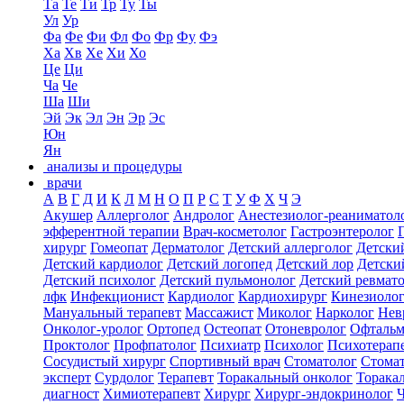
Та
Те
Ти
Тр
Ту
Ты
Ул
Ур
Фа
Фе
Фи
Фл
Фо
Фр
Фу
Фэ
Ха
Хв
Хе
Хи
Хо
Це
Ци
Ча
Че
Ша
Ши
Эй
Эк
Эл
Эн
Эр
Эс
Юн
Ян
анализы и процедуры
врачи
А
В
Г
Д
И
К
Л
М
Н
О
П
Р
С
Т
У
Ф
Х
Ч
Э
Акушер
Аллерголог
Андролог
Анестезиолог-реаниматол
эфферентной терапии
Врач-косметолог
Гастроэнтеролог
хирург
Гомеопат
Дерматолог
Детский аллерголог
Детски
Детский кардиолог
Детский логопед
Детский лор
Детски
Детский психолог
Детский пульмонолог
Детский ревмат
лфк
Инфекционист
Кардиолог
Кардиохирург
Кинезиоло
Мануальный терапевт
Массажист
Миколог
Нарколог
Нев
Онколог-уролог
Ортопед
Остеопат
Отоневролог
Офтальм
Проктолог
Профпатолог
Психиатр
Психолог
Психотерап
Сосудистый хирург
Спортивный врач
Стоматолог
Стомат
эксперт
Сурдолог
Терапевт
Торакальный онколог
Торака
диагност
Химиотерапевт
Хирург
Хирург-эндокринолог
Ч