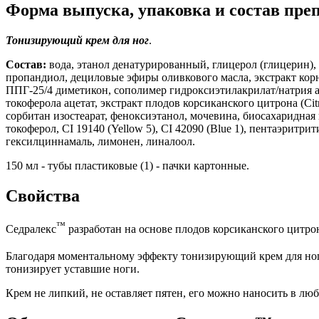
Форма выпуска, упаковка и состав пре
Тонизирующий крем для ног
.
Состав:
вода, этанол денатурированный, глицерол (глицерин),
пропандиол, дециловые эфиры оливкового масла, экстракт корн
ППГ-25/4 диметикон, сополимер гидроксиэтилакрилат/натрия 
токоферола ацетат, экстракт плодов корсиканского цитрона (Citr
сорбитан изостеарат, феноксиэтанол, мочевина, биосахаридная 
токоферол, CI 19140 (Yellow 5), CI 42090 (Blue 1), пентаэритр
гексилциннамаль, лимонен, линалоол.
150 мл - тубы пластиковые (1) - пачки картонные.
Свойства
™
Седралекс
разработан на основе плодов корсиканского цитр
Благодаря моментальному эффекту тонизирующий крем для но
тонизирует уставшие ноги.
Крем не липкий, не оставляет пятен, его можно наносить в люб