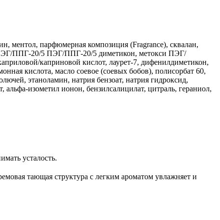
н, ментол, парфюмерная композиция (Fragrance), сквалан,
с-ПЭГ/ППГ-20/5 ПЭГ/ППГ-20/5 диметикон, метокси ПЭГ/
априловой/каприновой кислот, лаурет-7, дифенилдиметикон,
имонная кислота, масло соевое (соевых бобов), полисорбат 60,
олючей, этаноламин, натрия бензоат, натрия гидроксид,
т, альфа-изометил ионон, бензилсалицилат, цитраль, гераниол,
имать усталость.
Кремовая тающая структура с легким ароматом увлажняет и