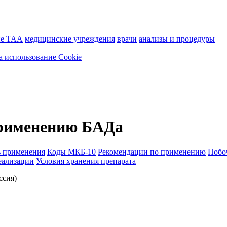
ие ТАА
медицинские учреждения
врачи
анализы и процедуры
а использование Cookie
применению БАДа
ь применения
Коды МКБ-10
Рекомендации по применению
Побо
еализации
Условия хранения препарата
ссия)