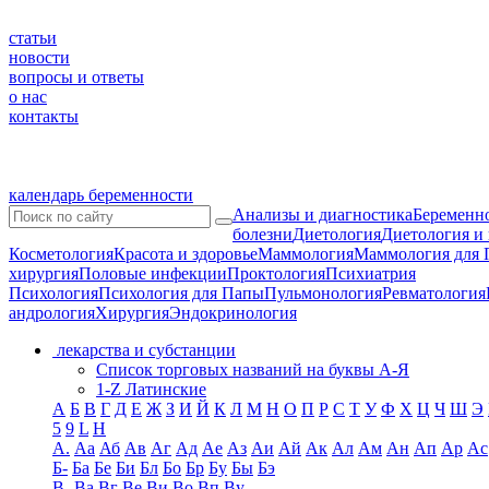
статьи
новости
вопросы и ответы
о нас
контакты
календарь беременности
Анализы и диагностика
Беременно
болезни
Диетология
Диетология и
Косметология
Красота и здоровье
Маммология
Маммология для 
хирургия
Половые инфекции
Проктология
Психиатрия
Психология
Психология для Папы
Пульмонология
Ревматология
андрология
Хирургия
Эндокринология
лекарства и субстанции
Список торговых названий на буквы А-Я
1-Z Латинские
А
Б
В
Г
Д
Е
Ж
З
И
Й
К
Л
М
Н
О
П
Р
С
Т
У
Ф
Х
Ц
Ч
Ш
Э
5
9
L
H
А.
Аа
Аб
Ав
Аг
Ад
Ае
Аз
Аи
Ай
Ак
Ал
Ам
Ан
Ап
Ар
Ас
Б-
Ба
Бе
Би
Бл
Бо
Бр
Бу
Бы
Бэ
В-
Ва
Вг
Ве
Ви
Во
Вп
Ву