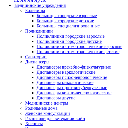
Як
Ям
Ян
Яр
Яс
медицинские учреждения
Больницы
Больницы городские взрослые
Больницы городские детские
Больницы специализированные
Поликлиники
Поликлиники городские взрослые
Поликлиники городские детские
Поликлиники стоматологические взрослые
Поликлиники стоматологические детские
Санатории
Диспансеры
Диспансеры врачебно-физкультурные
Диспансеры наркологические
Диспансеры психоневрологические
Диспансеры онкологические
Диспансеры противотуберкулезные
Диспансеры кожно-венерологические
Диспансеры другие
Медицинские центры
Родильные дома
Женские консультации
Госпитали для ветеранов войн
Хосписы