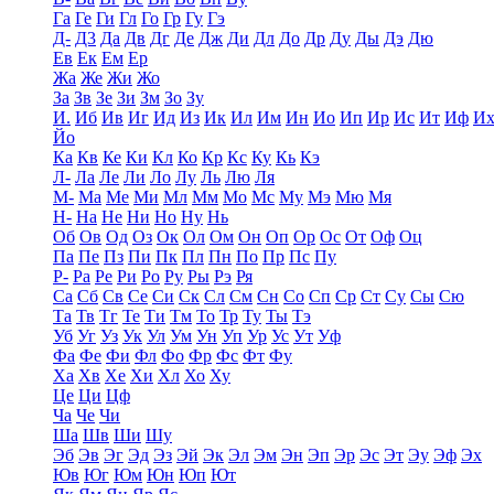
Га
Ге
Ги
Гл
Го
Гр
Гу
Гэ
Д-
Д3
Да
Дв
Дг
Де
Дж
Ди
Дл
До
Др
Ду
Ды
Дэ
Дю
Ев
Ек
Ем
Ер
Жа
Же
Жи
Жо
За
Зв
Зе
Зи
Зм
Зо
Зу
И.
Иб
Ив
Иг
Ид
Из
Ик
Ил
Им
Ин
Ио
Ип
Ир
Ис
Ит
Иф
И
Йо
Ка
Кв
Ке
Ки
Кл
Ко
Кр
Кс
Ку
Кь
Кэ
Л-
Ла
Ле
Ли
Ло
Лу
Ль
Лю
Ля
М-
Ма
Ме
Ми
Мл
Мм
Мо
Мс
Му
Мэ
Мю
Мя
Н-
На
Не
Ни
Но
Ну
Нь
Об
Ов
Од
Оз
Ок
Ол
Ом
Он
Оп
Ор
Ос
От
Оф
Оц
Па
Пе
Пз
Пи
Пк
Пл
Пн
По
Пр
Пс
Пу
Р-
Ра
Ре
Ри
Ро
Ру
Ры
Рэ
Ря
Са
Сб
Св
Се
Си
Ск
Сл
См
Сн
Со
Сп
Ср
Ст
Су
Сы
Сю
Та
Тв
Тг
Те
Ти
Тм
То
Тр
Ту
Ты
Тэ
Уб
Уг
Уз
Ук
Ул
Ум
Ун
Уп
Ур
Ус
Ут
Уф
Фа
Фе
Фи
Фл
Фо
Фр
Фс
Фт
Фу
Ха
Хв
Хе
Хи
Хл
Хо
Ху
Це
Ци
Цф
Ча
Че
Чи
Ша
Шв
Ши
Шу
Эб
Эв
Эг
Эд
Эз
Эй
Эк
Эл
Эм
Эн
Эп
Эр
Эс
Эт
Эу
Эф
Эх
Юв
Юг
Юм
Юн
Юп
Ют