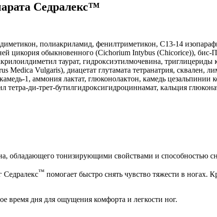
парата Седралекс™
 диметикон, полиакриламид, фенилтриметикон, C13-14 изопарафи
ей цикория обыкновенного (Cichorium Intybus (Chicorice)), би
акрилоилдиметил таурат, гидроксиэтилмочевина, триглицериды к
us Medica Vulgaris), диацетат глутамата тетранатрия, сквален, л
камедь-1, аммония лактат, глюконолактон, камедь цезальпинии к
итил тетра-ди-трет-бутилгидроксигидроциннамат, кальция глюкона
она, обладающего тонизирующими свойствами и способностью сн
™
г Седралекс
помогает быстро снять чувство тяжести в ногах. 
ое время дня для ощущения комфорта и легкости ног.