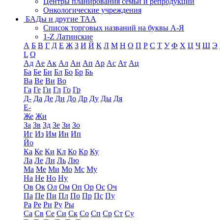
Центры планирования семьи и репродукции
Онкологические учреждения
БАДы и другие ТАА
Список торговых названий на буквы А-Я
1-Z Латинские
А
Б
В
Г
Д
Е
Ж
З
И
Й
К
Л
М
Н
О
П
Р
С
Т
У
Ф
Х
Ц
Ч
Ш
Э
L
Q
Ад
Ае
Ак
Ал
Ан
Ап
Ар
Ас
Ат
Ац
Ба
Бе
Би
Бл
Бо
Бр
Бь
Ва
Ве
Ви
Во
Га
Ге
Ги
Гл
Го
Гр
Д-
Да
Де
Ди
До
Др
Ду
Ды
Дя
Е-
Же
Жи
За
Зв
Зд
Зе
Зи
Зо
Иг
Из
Им
Ин
Ип
Йо
Ка
Ке
Ки
Кл
Ко
Кр
Ку
Ла
Ле
Ли
Ль
Лю
Ма
Ме
Ми
Мо
Мс
Му
На
Не
Но
Ну
Ов
Ок
Ол
Ом
Оп
Ор
Ос
Оч
Па
Пе
Пи
Пл
По
Пр
Пс
Пу
Ра
Ре
Ри
Ру
Ры
Са
Св
Се
Си
Ск
Со
Сп
Ср
Ст
Су