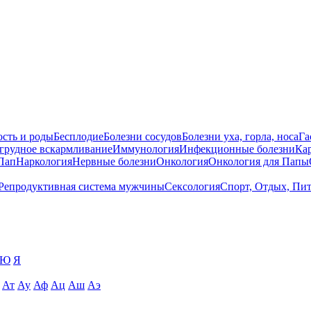
сть и роды
Бесплодие
Болезни сосудов
Болезни уха, горла, носа
Га
 грудное вскармливание
Иммунология
Инфекционные болезни
Ка
Пап
Наркология
Нервные болезни
Онкология
Онкология для Папы
Репродуктивная система мужчины
Сексология
Спорт, Отдых, Пи
Ю
Я
Ат
Ау
Аф
Ац
Аш
Аэ