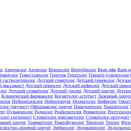
ог
Аритмолог
Артролог
Венеролог
Вертебролог
Врач лфк
Врач 
Гематолог
Гемостазиолог
Генетик
Гепатолог
Гериатр (геронтолог)
й гастроэнтеролог
Детский гематолог
Детский гинеколог
Детски
й массажист
Детский невролог
Детский нефролог
Детский онкол
олог
Детский стоматолог
Детский уролог
Детский хирург
Детски
г
Клинический фармаколог
Косметолог-эстетист
Лазерный хирур
ролог
Нейропсихолог
Нейрохирург
Неонатолог
Нефролог
Ожого
олог (окулист)
Офтальмолог-хирург
Парадонтолог
Паразитолог
евт
Пульмонолог
Радиолог
Реабилитолог
Ревматолог
Рентгеноло
олог-гигиенист
Стоматолог-имплантолог
Стоматолог-ортодонт
льный хирург
Травматолог
Трансфузиолог
Трихолог
Уролог
Физи
елюстно-лицевой хирург
Эмбриолог
Эндокринолог
Эндоскопис