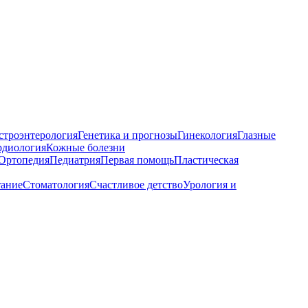
строэнтерология
Генетика и прогнозы
Гинекология
Глазные
рдиология
Кожные болезни
Ортопедия
Педиатрия
Первая помощь
Пластическая
тание
Стоматология
Счастливое детство
Урология и