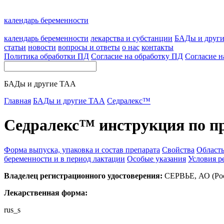
календарь беременности
календарь беременности
лекарства и субстанции
БАДы и друг
статьи
новости
вопросы и ответы
о нас
контакты
Политика обработки ПД
Согласие на обработку ПД
Согласие н
БАДы и другие ТАА
Главная
БАДы и другие ТАА
Седралекс™
Седралекс™ инструкция по 
Форма выпуска, упаковка и состав препарата
Свойства
Област
беременности и в период лактации
Особые указания
Условия р
Владелец регистрационного удостоверения:
СЕРВЬЕ, АО (Ро
Лекарственная форма:
rus_s