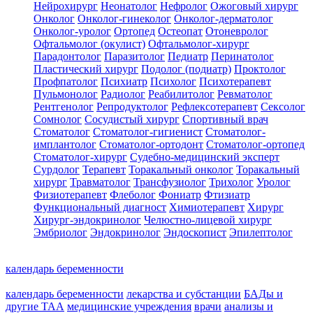
Нейрохирург
Неонатолог
Нефролог
Ожоговый хирург
Онколог
Онколог-гинеколог
Онколог-дерматолог
Онколог-уролог
Ортопед
Остеопат
Отоневролог
Офтальмолог (окулист)
Офтальмолог-хирург
Парадонтолог
Паразитолог
Педиатр
Перинатолог
Пластический хирург
Подолог (подиатр)
Проктолог
Профпатолог
Психиатр
Психолог
Психотерапевт
Пульмонолог
Радиолог
Реабилитолог
Ревматолог
Рентгенолог
Репродуктолог
Рефлексотерапевт
Сексолог
Сомнолог
Сосудистый хирург
Спортивный врач
Стоматолог
Стоматолог-гигиенист
Стоматолог-
имплантолог
Стоматолог-ортодонт
Стоматолог-ортопед
Стоматолог-хирург
Судебно-медицинский эксперт
Сурдолог
Терапевт
Торакальный онколог
Торакальный
хирург
Травматолог
Трансфузиолог
Трихолог
Уролог
Физиотерапевт
Флеболог
Фониатр
Фтизиатр
Функциональный диагност
Химиотерапевт
Хирург
Хирург-эндокринолог
Челюстно-лицевой хирург
Эмбриолог
Эндокринолог
Эндоскопист
Эпилептолог
календарь беременности
календарь беременности
лекарства и субстанции
БАДы и
другие ТАА
медицинские учреждения
врачи
анализы и