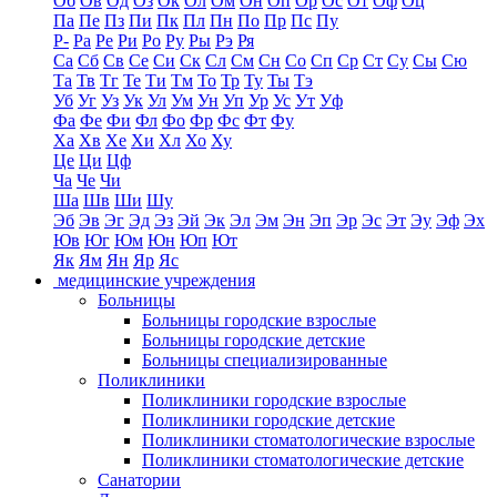
Об
Ов
Од
Оз
Ок
Ол
Ом
Он
Оп
Ор
Ос
От
Оф
Оц
Па
Пе
Пз
Пи
Пк
Пл
Пн
По
Пр
Пс
Пу
Р-
Ра
Ре
Ри
Ро
Ру
Ры
Рэ
Ря
Са
Сб
Св
Се
Си
Ск
Сл
См
Сн
Со
Сп
Ср
Ст
Су
Сы
Сю
Та
Тв
Тг
Те
Ти
Тм
То
Тр
Ту
Ты
Тэ
Уб
Уг
Уз
Ук
Ул
Ум
Ун
Уп
Ур
Ус
Ут
Уф
Фа
Фе
Фи
Фл
Фо
Фр
Фс
Фт
Фу
Ха
Хв
Хе
Хи
Хл
Хо
Ху
Це
Ци
Цф
Ча
Че
Чи
Ша
Шв
Ши
Шу
Эб
Эв
Эг
Эд
Эз
Эй
Эк
Эл
Эм
Эн
Эп
Эр
Эс
Эт
Эу
Эф
Эх
Юв
Юг
Юм
Юн
Юп
Ют
Як
Ям
Ян
Яр
Яс
медицинские учреждения
Больницы
Больницы городские взрослые
Больницы городские детские
Больницы специализированные
Поликлиники
Поликлиники городские взрослые
Поликлиники городские детские
Поликлиники стоматологические взрослые
Поликлиники стоматологические детские
Санатории