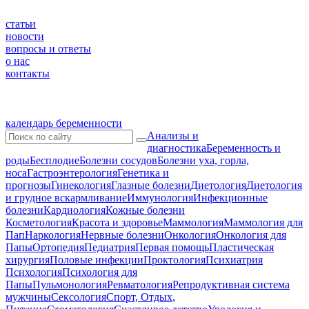
статьи
новости
вопросы и ответы
о нас
контакты
календарь беременности
Анализы и
диагностика
Беременность и
роды
Бесплодие
Болезни сосудов
Болезни уха, горла,
носа
Гастроэнтерология
Генетика и
прогнозы
Гинекология
Глазные болезни
Диетология
Диетология
и грудное вскармливание
Иммунология
Инфекционные
болезни
Кардиология
Кожные болезни
Косметология
Красота и здоровье
Маммология
Маммология для
Пап
Наркология
Нервные болезни
Онкология
Онкология для
Папы
Ортопедия
Педиатрия
Первая помощь
Пластическая
хирургия
Половые инфекции
Проктология
Психиатрия
Психология
Психология для
Папы
Пульмонология
Ревматология
Репродуктивная система
мужчины
Сексология
Спорт, Отдых,