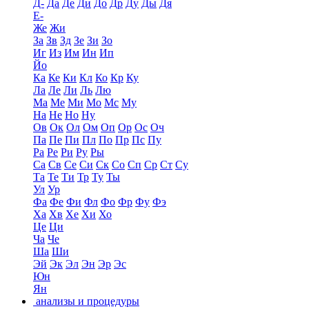
Д-
Да
Де
Ди
До
Др
Ду
Ды
Дя
Е-
Же
Жи
За
Зв
Зд
Зе
Зи
Зо
Иг
Из
Им
Ин
Ип
Йо
Ка
Ке
Ки
Кл
Ко
Кр
Ку
Ла
Ле
Ли
Ль
Лю
Ма
Ме
Ми
Мо
Мс
Му
На
Не
Но
Ну
Ов
Ок
Ол
Ом
Оп
Ор
Ос
Оч
Па
Пе
Пи
Пл
По
Пр
Пс
Пу
Ра
Ре
Ри
Ру
Ры
Са
Св
Се
Си
Ск
Со
Сп
Ср
Ст
Су
Та
Те
Ти
Тр
Ту
Ты
Ул
Ур
Фа
Фе
Фи
Фл
Фо
Фр
Фу
Фэ
Ха
Хв
Хе
Хи
Хо
Це
Ци
Ча
Че
Ша
Ши
Эй
Эк
Эл
Эн
Эр
Эс
Юн
Ян
анализы и процедуры