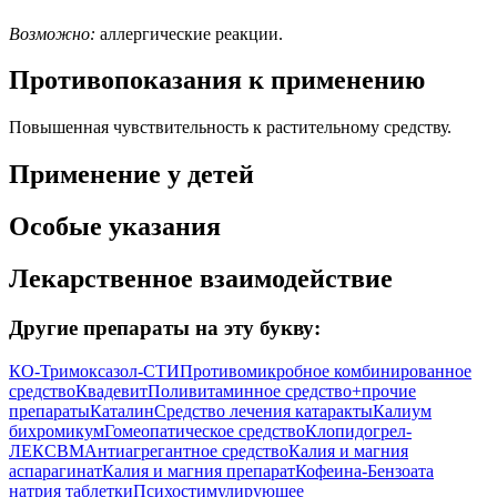
Возможно:
аллергические реакции.
Противопоказания к применению
Повышенная чувствительность к растительному средству.
Применение у детей
Особые указания
Лекарственное взаимодействие
Другие препараты на эту букву:
КО-Тримоксазол-СТИ
Противомикробное комбинированное
средство
Квадевит
Поливитаминное средство+прочие
препараты
Каталин
Средство лечения катаракты
Калиум
бихромикум
Гомеопатическое средство
Клопидогрел-
ЛЕКСВМ
Антиагрегантное средство
Калия и магния
аспарагинат
Калия и магния препарат
Кофеина-Бензоата
натрия таблетки
Психостимулирующее