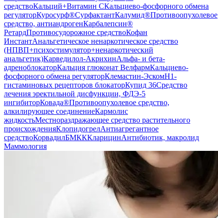
средство
Кальций+Витамин C
Кальциево-фосфорного обмена
регулятор
Куросурф®
Сурфактант
Калумид®
Противоопухолевое
средство, антиандроген
Карбалепсин®
Ретард
Противосудорожное средство
Кофан
Инстант
Анальгетическое ненаркотическое средство
(НПВП+психостимулятор+ненаркотический
анальгетик)
Карведилол-Акрихин
Альфа- и бета-
адреноблокатор
Кальция глюконат Велфарм
Кальциево-
фосфорного обмена регулятор
Клемастин-Эском
H1-
гистаминовых рецепторов блокатор
Купид 36
Средство
лечения эректильной дисфункции, ФДЭ-5
ингибитор
Ковада®
Противоопухолевое средство,
алкилирующее соединение
Кармолис
жидкость
Местнораздражающее средство растительного
происхождения
Клопидогрел
Антиагрегантное
средство
Корвадил
БМКК
Кларицин
Антибиотик, макролид
Маммология