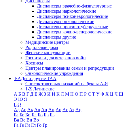
Диспансеры
Диспансеры врачебно-физкультурные
Диспансеры наркологические
Диспансеры психоневрологические
Диспансеры онкологические
Диспансеры противотуберкулезные
Диспансеры кожно-венерологические
Диспансеры другие
Медицинские центры
Родильные дома
Женские консультации
Госпитали для ветеранов войн
Хосписы
Центры планирования семьи и репродукции
Онкологические учреждения
БАДы и другие ТАА
Список торговых названий на буквы А-Я
1-Z Латинские
А
Б
В
Г
Д
Е
Ж
З
И
Й
К
Л
М
Н
О
П
Р
С
Т
У
Ф
Х
Ц
Ч
Ш
Э
Ю
Я
L
Q
Ад
Ае
Ак
Ал
Ан
Ап
Ар
Ас
Ат
Ац
Ба
Бе
Би
Бл
Бо
Бр
Бь
Ва
Ве
Ви
Во
Га
Ге
Ги
Гл
Го
Гр