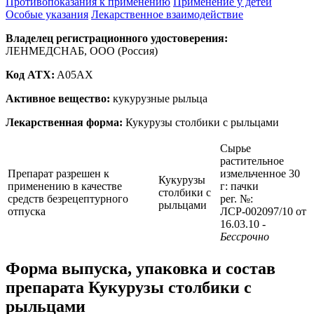
Противопоказания к применению
Применение у детей
Особые указания
Лекарственное взаимодействие
Владелец регистрационного удостоверения:
ЛЕНМЕДСНАБ, ООО (Россия)
Код ATX:
A05AX
Активное вещество:
кукурузные рыльца
Лекарственная форма:
Кукурузы столбики с рыльцами
Сырье
растительное
Препарат разрешен к
измельченное 30
Кукурузы
применению в качестве
г: пачки
столбики с
средств безрецептурного
рег. №:
рыльцами
отпуска
ЛСР-002097/10 от
16.03.10
-
Бессрочно
Форма выпуска, упаковка и состав
препарата Кукурузы столбики с
рыльцами