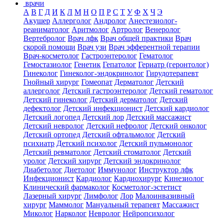
врачи
А
В
Г
Д
И
К
Л
М
Н
О
П
Р
С
Т
У
Ф
Х
Ч
Э
Акушер
Аллерголог
Андролог
Анестезиолог-
реаниматолог
Аритмолог
Артролог
Венеролог
Вертебролог
Врач лфк
Врач общей практики
Врач
скорой помощи
Врач узи
Врач эфферентной терапии
Врач-косметолог
Гастроэнтеролог
Гематолог
Гемостазиолог
Генетик
Гепатолог
Гериатр (геронтолог)
Гинеколог
Гинеколог-эндокринолог
Гирудотерапевт
Гнойный хирург
Гомеопат
Дерматолог
Детский
аллерголог
Детский гастроэнтеролог
Детский гематолог
Детский гинеколог
Детский дерматолог
Детский
дефектолог
Детский инфекционист
Детский кардиолог
Детский логопед
Детский лор
Детский массажист
Детский невролог
Детский нефролог
Детский онколог
Детский ортопед
Детский офтальмолог
Детский
психиатр
Детский психолог
Детский пульмонолог
Детский ревматолог
Детский стоматолог
Детский
уролог
Детский хирург
Детский эндокринолог
Диабетолог
Диетолог
Иммунолог
Инструктор лфк
Инфекционист
Кардиолог
Кардиохирург
Кинезиолог
Клинический фармаколог
Косметолог-эстетист
Лазерный хирург
Лимфолог
Лор
Малоинвазивный
хирург
Маммолог
Мануальный терапевт
Массажист
Миколог
Нарколог
Невролог
Нейропсихолог