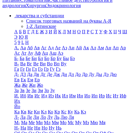
Питание
Стоматология
Счастливое детство
Урология и
андрология
Хирургия
Эндокринология
лекарства и субстанции
Список торговых названий на буквы А-Я
1-Z Латинские
А
Б
В
Г
Д
Е
Ж
З
И
Й
К
Л
М
Н
О
П
Р
С
Т
У
Ф
Х
Ц
Ч
Ш
Э
Ю
Я
5
9
L
H
А.
Аа
Аб
Ав
Аг
Ад
Ае
Аз
Аи
Ай
Ак
Ал
Ам
Ан
Ап
Ар
Ас
Ат
Ау
Аф
Ац
Аш
Аэ
Б-
Ба
Бе
Би
Бл
Бо
Бр
Бу
Бы
Бэ
В-
Ва
Вг
Ве
Ви
Во
Вп
Ву
Га
Ге
Ги
Гл
Го
Гр
Гу
Гэ
Д-
Д3
Да
Дв
Дг
Де
Дж
Ди
Дл
До
Др
Ду
Ды
Дэ
Дю
Ев
Ек
Ем
Ер
Жа
Же
Жи
Жо
За
Зв
Зе
Зи
Зм
Зо
Зу
И.
Иб
Ив
Иг
Ид
Из
Ик
Ил
Им
Ин
Ио
Ип
Ир
Ис
Ит
Иф
Их
Йо
Ка
Кв
Ке
Ки
Кл
Ко
Кр
Кс
Ку
Кь
Кэ
Л-
Ла
Ле
Ли
Ло
Лу
Ль
Лю
Ля
М-
Ма
Ме
Ми
Мл
Мм
Мо
Мс
Му
Мэ
Мю
Мя
Н-
На
Не
Ни
Но
Ну
Нь