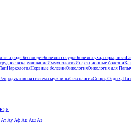
сть и роды
Бесплодие
Болезни сосудов
Болезни уха, горла, носа
Га
 грудное вскармливание
Иммунология
Инфекционные болезни
Ка
Пап
Наркология
Нервные болезни
Онкология
Онкология для Папы
Репродуктивная система мужчины
Сексология
Спорт, Отдых, Пи
Ю
Я
Ат
Ау
Аф
Ац
Аш
Аэ