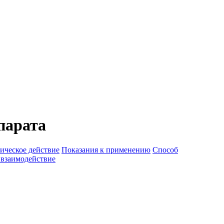
парата
ическое действие
Показания к применению
Способ
 взаимодействие