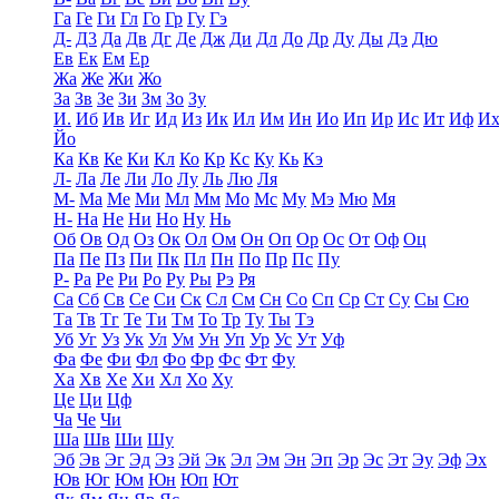
Га
Ге
Ги
Гл
Го
Гр
Гу
Гэ
Д-
Д3
Да
Дв
Дг
Де
Дж
Ди
Дл
До
Др
Ду
Ды
Дэ
Дю
Ев
Ек
Ем
Ер
Жа
Же
Жи
Жо
За
Зв
Зе
Зи
Зм
Зо
Зу
И.
Иб
Ив
Иг
Ид
Из
Ик
Ил
Им
Ин
Ио
Ип
Ир
Ис
Ит
Иф
И
Йо
Ка
Кв
Ке
Ки
Кл
Ко
Кр
Кс
Ку
Кь
Кэ
Л-
Ла
Ле
Ли
Ло
Лу
Ль
Лю
Ля
М-
Ма
Ме
Ми
Мл
Мм
Мо
Мс
Му
Мэ
Мю
Мя
Н-
На
Не
Ни
Но
Ну
Нь
Об
Ов
Од
Оз
Ок
Ол
Ом
Он
Оп
Ор
Ос
От
Оф
Оц
Па
Пе
Пз
Пи
Пк
Пл
Пн
По
Пр
Пс
Пу
Р-
Ра
Ре
Ри
Ро
Ру
Ры
Рэ
Ря
Са
Сб
Св
Се
Си
Ск
Сл
См
Сн
Со
Сп
Ср
Ст
Су
Сы
Сю
Та
Тв
Тг
Те
Ти
Тм
То
Тр
Ту
Ты
Тэ
Уб
Уг
Уз
Ук
Ул
Ум
Ун
Уп
Ур
Ус
Ут
Уф
Фа
Фе
Фи
Фл
Фо
Фр
Фс
Фт
Фу
Ха
Хв
Хе
Хи
Хл
Хо
Ху
Це
Ци
Цф
Ча
Че
Чи
Ша
Шв
Ши
Шу
Эб
Эв
Эг
Эд
Эз
Эй
Эк
Эл
Эм
Эн
Эп
Эр
Эс
Эт
Эу
Эф
Эх
Юв
Юг
Юм
Юн
Юп
Ют