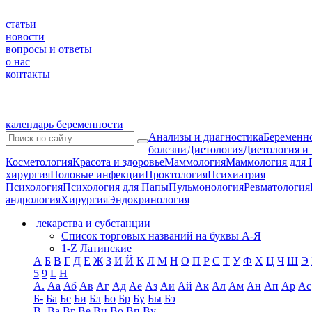
статьи
новости
вопросы и ответы
о нас
контакты
календарь беременности
Анализы и диагностика
Беременно
болезни
Диетология
Диетология и
Косметология
Красота и здоровье
Маммология
Маммология для 
хирургия
Половые инфекции
Проктология
Психиатрия
Психология
Психология для Папы
Пульмонология
Ревматология
андрология
Хирургия
Эндокринология
лекарства и субстанции
Список торговых названий на буквы А-Я
1-Z Латинские
А
Б
В
Г
Д
Е
Ж
З
И
Й
К
Л
М
Н
О
П
Р
С
Т
У
Ф
Х
Ц
Ч
Ш
Э
5
9
L
H
А.
Аа
Аб
Ав
Аг
Ад
Ае
Аз
Аи
Ай
Ак
Ал
Ам
Ан
Ап
Ар
Ас
Б-
Ба
Бе
Би
Бл
Бо
Бр
Бу
Бы
Бэ
В-
Ва
Вг
Ве
Ви
Во
Вп
Ву