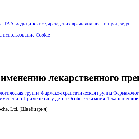
ие ТАА
медицинские учреждения
врачи
анализы и процедуры
а использование Cookie
рименению лекарственного пре
логическая группа
Фармако-терапевтическая группа
Фармаколог
рименению
Применение у детей
Особые указания
Лекарственное
che, Ltd. (Швейцария)