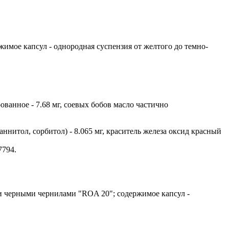
имое капсул - однородная суспензия от желтого до темно-
ованное - 7.68 мг, соевых бобов масло частично
ннитол, сорбитол) - 8.065 мг, краситель железа оксид красный
7794.
ти черными чернилами "ROA 20"; содержимое капсул -