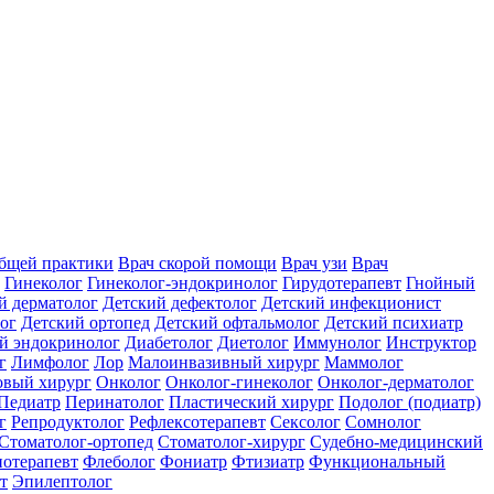
общей практики
Врач скорой помощи
Врач узи
Врач
Гинеколог
Гинеколог-эндокринолог
Гирудотерапевт
Гнойный
й дерматолог
Детский дефектолог
Детский инфекционист
ог
Детский ортопед
Детский офтальмолог
Детский психиатр
й эндокринолог
Диабетолог
Диетолог
Иммунолог
Инструктор
г
Лимфолог
Лор
Малоинвазивный хирург
Маммолог
вый хирург
Онколог
Онколог-гинеколог
Онколог-дерматолог
Педиатр
Перинатолог
Пластический хирург
Подолог (подиатр)
г
Репродуктолог
Рефлексотерапевт
Сексолог
Сомнолог
Стоматолог-ортопед
Стоматолог-хирург
Судебно-медицинский
отерапевт
Флеболог
Фониатр
Фтизиатр
Функциональный
т
Эпилептолог