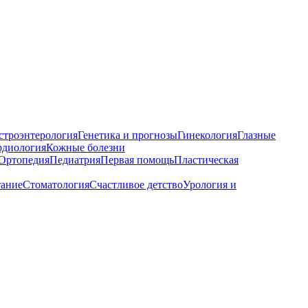
строэнтерология
Генетика и прогнозы
Гинекология
Глазные
рдиология
Кожные болезни
Ортопедия
Педиатрия
Первая помощь
Пластическая
тание
Стоматология
Счастливое детство
Урология и