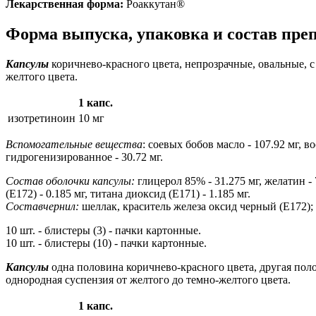
Лекарственная форма:
Роаккутан®
Форма выпуска, упаковка и состав пре
Капсулы
коричнево-красного цвета, непрозрачные, овальные, 
желтого цвета.
1 капс.
изотретиноин
10 мг
Вспомогательные вещества
: соевых бобов масло - 107.92 мг, 
гидрогенизированное - 30.72 мг.
Состав оболочки капсулы:
глицерол 85% - 31.275 мг, желатин -
(E172) - 0.185 мг, титана диоксид (E171) - 1.185 мг.
Состав
чернил:
шеллак, краситель железа оксид черный (E172);
10 шт. - блистеры (3) - пачки картонные.
10 шт. - блистеры (10) - пачки картонные.
Капсулы
одна половина коричнево-красного цвета, другая пол
однородная суспензия от желтого до темно-желтого цвета.
1 капс.