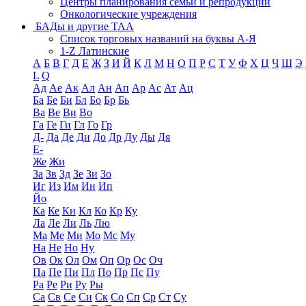
Центры планирования семьи и репродукции
Онкологические учреждения
БАДы и другие ТАА
Список торговых названий на буквы А-Я
1-Z Латинские
А
Б
В
Г
Д
Е
Ж
З
И
Й
К
Л
М
Н
О
П
Р
С
Т
У
Ф
Х
Ц
Ч
Ш
Э
L
Q
Ад
Ае
Ак
Ал
Ан
Ап
Ар
Ас
Ат
Ац
Ба
Бе
Би
Бл
Бо
Бр
Бь
Ва
Ве
Ви
Во
Га
Ге
Ги
Гл
Го
Гр
Д-
Да
Де
Ди
До
Др
Ду
Ды
Дя
Е-
Же
Жи
За
Зв
Зд
Зе
Зи
Зо
Иг
Из
Им
Ин
Ип
Йо
Ка
Ке
Ки
Кл
Ко
Кр
Ку
Ла
Ле
Ли
Ль
Лю
Ма
Ме
Ми
Мо
Мс
Му
На
Не
Но
Ну
Ов
Ок
Ол
Ом
Оп
Ор
Ос
Оч
Па
Пе
Пи
Пл
По
Пр
Пс
Пу
Ра
Ре
Ри
Ру
Ры
Са
Св
Се
Си
Ск
Со
Сп
Ср
Ст
Су