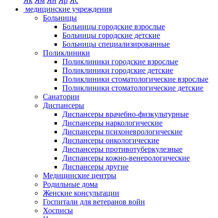
Як
Ям
Ян
Яр
Яс
медицинские учреждения
Больницы
Больницы городские взрослые
Больницы городские детские
Больницы специализированные
Поликлиники
Поликлиники городские взрослые
Поликлиники городские детские
Поликлиники стоматологические взрослые
Поликлиники стоматологические детские
Санатории
Диспансеры
Диспансеры врачебно-физкультурные
Диспансеры наркологические
Диспансеры психоневрологические
Диспансеры онкологические
Диспансеры противотуберкулезные
Диспансеры кожно-венерологические
Диспансеры другие
Медицинские центры
Родильные дома
Женские консультации
Госпитали для ветеранов войн
Хосписы