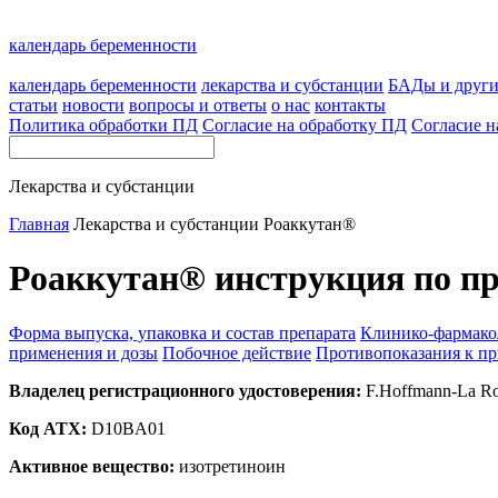
календарь беременности
календарь беременности
лекарства и субстанции
БАДы и друг
статьи
новости
вопросы и ответы
о нас
контакты
Политика обработки ПД
Согласие на обработку ПД
Согласие н
Лекарства и субстанции
Главная
Лекарства и субстанции
Роаккутан®
Роаккутан® инструкция по п
Форма выпуска, упаковка и состав препарата
Клинико-фармако
применения и дозы
Побочное действие
Противопоказания к п
Владелец регистрационного удостоверения:
F.Hoffmann-La Ro
Код ATX:
D10BA01
Активное вещество:
изотретиноин