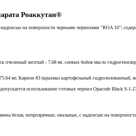
парата Роаккутан®
с надписью на поверхности черными чернилами "ROA 10"; содерж
воск пчелиный желтый - 7.68 мг, соевых бобов масло гидрогенизир
 75.64 мг, Карион 83 (крахмал картофельный гидролизованный, ма
 допускается использование готовых чернил Opacode Black S-1-2
овина белая, непрозрачные, овальные, с надписью на поверхнос