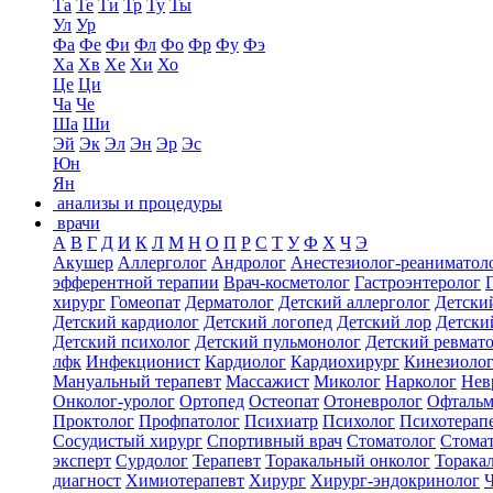
Та
Те
Ти
Тр
Ту
Ты
Ул
Ур
Фа
Фе
Фи
Фл
Фо
Фр
Фу
Фэ
Ха
Хв
Хе
Хи
Хо
Це
Ци
Ча
Че
Ша
Ши
Эй
Эк
Эл
Эн
Эр
Эс
Юн
Ян
анализы и процедуры
врачи
А
В
Г
Д
И
К
Л
М
Н
О
П
Р
С
Т
У
Ф
Х
Ч
Э
Акушер
Аллерголог
Андролог
Анестезиолог-реаниматол
эфферентной терапии
Врач-косметолог
Гастроэнтеролог
хирург
Гомеопат
Дерматолог
Детский аллерголог
Детски
Детский кардиолог
Детский логопед
Детский лор
Детски
Детский психолог
Детский пульмонолог
Детский ревмат
лфк
Инфекционист
Кардиолог
Кардиохирург
Кинезиоло
Мануальный терапевт
Массажист
Миколог
Нарколог
Нев
Онколог-уролог
Ортопед
Остеопат
Отоневролог
Офтальм
Проктолог
Профпатолог
Психиатр
Психолог
Психотерап
Сосудистый хирург
Спортивный врач
Стоматолог
Стомат
эксперт
Сурдолог
Терапевт
Торакальный онколог
Торака
диагност
Химиотерапевт
Хирург
Хирург-эндокринолог
Ч