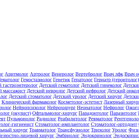
ог
Аритмолог
Артролог
Венеролог
Вертебролог
Врач лфк
Врач 
Гематолог
Гемостазиолог
Генетик
Гепатолог
Гериатр (геронтолог)
й гастроэнтеролог
Детский гематолог
Детский гинеколог
Детски
й массажист
Детский невролог
Детский нефролог
Детский онкол
олог
Детский стоматолог
Детский уролог
Детский хирург
Детски
г
Клинический фармаколог
Косметолог-эстетист
Лазерный хирур
ролог
Нейропсихолог
Нейрохирург
Неонатолог
Нефролог
Ожого
олог (окулист)
Офтальмолог-хирург
Парадонтолог
Паразитолог
евт
Пульмонолог
Радиолог
Реабилитолог
Ревматолог
Рентгеноло
олог-гигиенист
Стоматолог-имплантолог
Стоматолог-ортодонт
льный хирург
Травматолог
Трансфузиолог
Трихолог
Уролог
Физи
елюстно-лицевой хирург
Эмбриолог
Эндокринолог
Эндоскопис