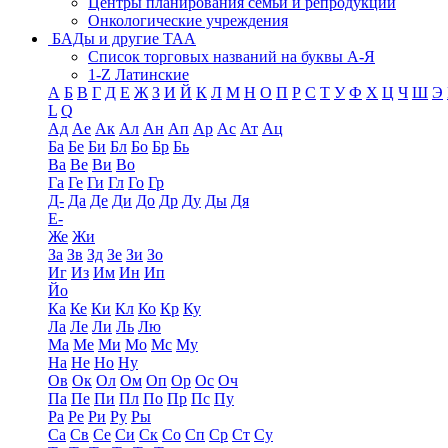
Центры планирования семьи и репродукции
Онкологические учреждения
БАДы и другие ТАА
Список торговых названий на буквы А-Я
1-Z Латинские
А
Б
В
Г
Д
Е
Ж
З
И
Й
К
Л
М
Н
О
П
Р
С
Т
У
Ф
Х
Ц
Ч
Ш
Э
L
Q
Ад
Ае
Ак
Ал
Ан
Ап
Ар
Ас
Ат
Ац
Ба
Бе
Би
Бл
Бо
Бр
Бь
Ва
Ве
Ви
Во
Га
Ге
Ги
Гл
Го
Гр
Д-
Да
Де
Ди
До
Др
Ду
Ды
Дя
Е-
Же
Жи
За
Зв
Зд
Зе
Зи
Зо
Иг
Из
Им
Ин
Ип
Йо
Ка
Ке
Ки
Кл
Ко
Кр
Ку
Ла
Ле
Ли
Ль
Лю
Ма
Ме
Ми
Мо
Мс
Му
На
Не
Но
Ну
Ов
Ок
Ол
Ом
Оп
Ор
Ос
Оч
Па
Пе
Пи
Пл
По
Пр
Пс
Пу
Ра
Ре
Ри
Ру
Ры
Са
Св
Се
Си
Ск
Со
Сп
Ср
Ст
Су