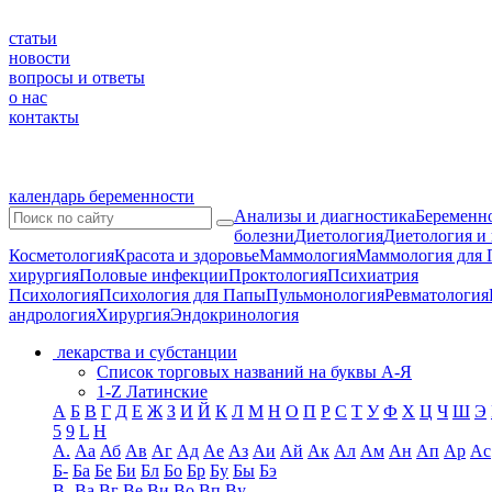
статьи
новости
вопросы и ответы
о нас
контакты
календарь беременности
Анализы и диагностика
Беременно
болезни
Диетология
Диетология и
Косметология
Красота и здоровье
Маммология
Маммология для 
хирургия
Половые инфекции
Проктология
Психиатрия
Психология
Психология для Папы
Пульмонология
Ревматология
андрология
Хирургия
Эндокринология
лекарства и субстанции
Список торговых названий на буквы А-Я
1-Z Латинские
А
Б
В
Г
Д
Е
Ж
З
И
Й
К
Л
М
Н
О
П
Р
С
Т
У
Ф
Х
Ц
Ч
Ш
Э
5
9
L
H
А.
Аа
Аб
Ав
Аг
Ад
Ае
Аз
Аи
Ай
Ак
Ал
Ам
Ан
Ап
Ар
Ас
Б-
Ба
Бе
Би
Бл
Бо
Бр
Бу
Бы
Бэ
В-
Ва
Вг
Ве
Ви
Во
Вп
Ву