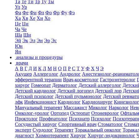
Та
Те
Ти
Тр
Ту
Ты
Ул
Ур
Фа
Фе
Фи
Фл
Фо
Фр
Фу
Фэ
Ха
Хв
Хе
Хи
Хо
Це
Ци
Ча
Че
Ша
Ши
Эй
Эк
Эл
Эн
Эр
Эс
Юн
Ян
анализы и процедуры
врачи
А
В
Г
Д
И
К
Л
М
Н
О
П
Р
С
Т
У
Ф
Х
Ч
Э
Акушер
Аллерголог
Андролог
Анестезиолог-реаниматол
эфферентной терапии
Врач-косметолог
Гастроэнтеролог
хирург
Гомеопат
Дерматолог
Детский аллерголог
Детски
Детский кардиолог
Детский логопед
Детский лор
Детски
Детский психолог
Детский пульмонолог
Детский ревмат
лфк
Инфекционист
Кардиолог
Кардиохирург
Кинезиоло
Мануальный терапевт
Массажист
Миколог
Нарколог
Нев
Онколог-уролог
Ортопед
Остеопат
Отоневролог
Офтальм
Проктолог
Профпатолог
Психиатр
Психолог
Психотерап
Сосудистый хирург
Спортивный врач
Стоматолог
Стомат
эксперт
Сурдолог
Терапевт
Торакальный онколог
Торака
диагност
Химиотерапевт
Хирург
Хирург-эндокринолог
Ч