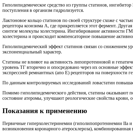
Гиполипидемическое средство из группы статинов, ингибитор Г
поступления в организм гидролизуется.
Лактоновое кольцо статинов по своей структуре схоже с част
рецептора коэнзима А, где прикрепляется этот фермент. Друга
синтезе молекулы холестерина. Ингибирование активности ГМГ
холестерина и происходит компенсаторное повышение активно
Гиполипидемический эффект статинов связан со снижением ур
экспоненциальный характер.
Статины не влияют на активность липопротеиновой и гепатиче
уровень ТГ вторично и опосредовано через их основные эффе
экспрессией ремнантных (апо Е) рецепторов на поверхности г
По данным контролируемых исследований ловастатин повыша
Помимо гиполипидемического действия, статины оказывают пол
состояние атеромы, улучшают реологические свойства крови,
Показания к применению
Первичные гиперхолестеринемии (гиполипопротеинемии IIа и
возникновения коронарного атеросклероза), комбинированная 