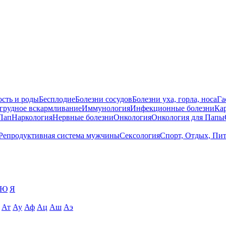
сть и роды
Бесплодие
Болезни сосудов
Болезни уха, горла, носа
Га
 грудное вскармливание
Иммунология
Инфекционные болезни
Ка
Пап
Наркология
Нервные болезни
Онкология
Онкология для Папы
Репродуктивная система мужчины
Сексология
Спорт, Отдых, Пи
Ю
Я
Ат
Ау
Аф
Ац
Аш
Аэ