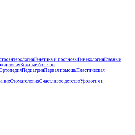
строэнтерология
Генетика и прогнозы
Гинекология
Глазные
рдиология
Кожные болезни
Ортопедия
Педиатрия
Первая помощь
Пластическая
тание
Стоматология
Счастливое детство
Урология и