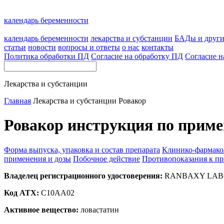
календарь беременности
календарь беременности
лекарства и субстанции
БАДы и друг
статьи
новости
вопросы и ответы
о нас
контакты
Политика обработки ПД
Согласие на обработку ПД
Согласие н
Лекарства и субстанции
Главная
Лекарства и субстанции
Ровакор
Ровакор инструкция по приме
Форма выпуска, упаковка и состав препарата
Клинико-фармако
применения и дозы
Побочное действие
Противопоказания к п
Владелец регистрационного удостоверения:
RANBAXY LABOR
Код ATX:
C10AA02
Активное вещество:
ловастатин