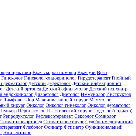
общей практики
Врач скорой помощи
Врач узи
Врач
Гинеколог
Гинеколог-эндокринолог
Гирудотерапевт
Гнойный
й дерматолог
Детский дефектолог
Детский инфекционист
ог
Детский ортопед
Детский офтальмолог
Детский психиатр
й эндокринолог
Диабетолог
Диетолог
Иммунолог
Инструктор
г
Лимфолог
Лор
Малоинвазивный хирург
Маммолог
вый хирург
Онколог
Онколог-гинеколог
Онколог-дерматолог
Педиатр
Перинатолог
Пластический хирург
Подолог (подиатр)
г
Репродуктолог
Рефлексотерапевт
Сексолог
Сомнолог
Стоматолог-ортопед
Стоматолог-хирург
Судебно-медицинский
отерапевт
Флеболог
Фониатр
Фтизиатр
Функциональный
т
Эпилептолог