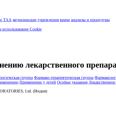
ие ТАА
медицинские учреждения
врачи
анализы и процедуры
а использование Cookie
нению лекарственного препар
логическая группа
Фармако-терапевтическая группа
Фармаколог
рименению
Применение у детей
Особые указания
Лекарственное
ATORIES, Ltd. (Индия)