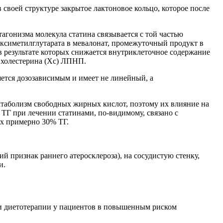
своей структуре закрытое лактоновое кольцо, которое после
агонизма молекула статина связывается с той частью
оксиметилглутарата в мевалонат, промежуточный продукт в
 результате которых снижается внутриклеточное содержание
 холестерина (Xc) ЛПНП.
тся дозозависимым и имеет не линейный, а
атаболизм свободных жирных кислот, поэтому их влияние на
Г при лечении статинами, по-видимому, связано с
ых примерно 30% ТГ.
признак раннего атеросклероза), на сосудистую стенку,
и.
и диетотерапии у пациентов в повышенным риском