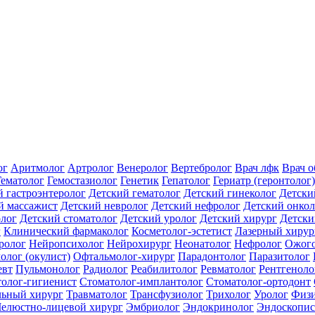
ог
Аритмолог
Артролог
Венеролог
Вертебролог
Врач лфк
Врач 
Гематолог
Гемостазиолог
Генетик
Гепатолог
Гериатр (геронтолог)
й гастроэнтеролог
Детский гематолог
Детский гинеколог
Детски
й массажист
Детский невролог
Детский нефролог
Детский онкол
олог
Детский стоматолог
Детский уролог
Детский хирург
Детски
г
Клинический фармаколог
Косметолог-эстетист
Лазерный хирур
ролог
Нейропсихолог
Нейрохирург
Неонатолог
Нефролог
Ожого
олог (окулист)
Офтальмолог-хирург
Парадонтолог
Паразитолог
евт
Пульмонолог
Радиолог
Реабилитолог
Ревматолог
Рентгеноло
олог-гигиенист
Стоматолог-имплантолог
Стоматолог-ортодонт
льный хирург
Травматолог
Трансфузиолог
Трихолог
Уролог
Физи
елюстно-лицевой хирург
Эмбриолог
Эндокринолог
Эндоскопис