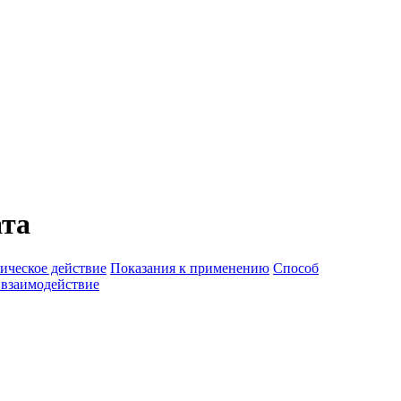
ата
ическое действие
Показания к применению
Способ
 взаимодействие