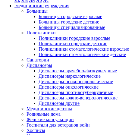
Як
Ям
Ян
Яр
Яс
медицинские учреждения
Больницы
Больницы городские взрослые
Больницы городские детские
Больницы специализированные
Поликлиники
Поликлиники городские взрослые
Поликлиники городские детские
Поликлиники стоматологические взрослые
Поликлиники стоматологические детские
Санатории
Диспансеры
Диспансеры врачебно-физкультурные
Диспансеры наркологические
Диспансеры психоневрологические
Диспансеры онкологические
Диспансеры противотуберкулезные
Диспансеры кожно-венерологические
Диспансеры другие
Медицинские центры
Родильные дома
Женские консультации
Госпитали для ветеранов войн
Хосписы