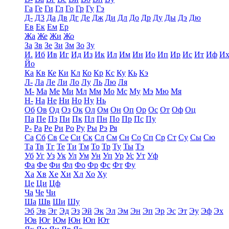
Га
Ге
Ги
Гл
Го
Гр
Гу
Гэ
Д-
Д3
Да
Дв
Дг
Де
Дж
Ди
Дл
До
Др
Ду
Ды
Дэ
Дю
Ев
Ек
Ем
Ер
Жа
Же
Жи
Жо
За
Зв
Зе
Зи
Зм
Зо
Зу
И.
Иб
Ив
Иг
Ид
Из
Ик
Ил
Им
Ин
Ио
Ип
Ир
Ис
Ит
Иф
И
Йо
Ка
Кв
Ке
Ки
Кл
Ко
Кр
Кс
Ку
Кь
Кэ
Л-
Ла
Ле
Ли
Ло
Лу
Ль
Лю
Ля
М-
Ма
Ме
Ми
Мл
Мм
Мо
Мс
Му
Мэ
Мю
Мя
Н-
На
Не
Ни
Но
Ну
Нь
Об
Ов
Од
Оз
Ок
Ол
Ом
Он
Оп
Ор
Ос
От
Оф
Оц
Па
Пе
Пз
Пи
Пк
Пл
Пн
По
Пр
Пс
Пу
Р-
Ра
Ре
Ри
Ро
Ру
Ры
Рэ
Ря
Са
Сб
Св
Се
Си
Ск
Сл
См
Сн
Со
Сп
Ср
Ст
Су
Сы
Сю
Та
Тв
Тг
Те
Ти
Тм
То
Тр
Ту
Ты
Тэ
Уб
Уг
Уз
Ук
Ул
Ум
Ун
Уп
Ур
Ус
Ут
Уф
Фа
Фе
Фи
Фл
Фо
Фр
Фс
Фт
Фу
Ха
Хв
Хе
Хи
Хл
Хо
Ху
Це
Ци
Цф
Ча
Че
Чи
Ша
Шв
Ши
Шу
Эб
Эв
Эг
Эд
Эз
Эй
Эк
Эл
Эм
Эн
Эп
Эр
Эс
Эт
Эу
Эф
Эх
Юв
Юг
Юм
Юн
Юп
Ют