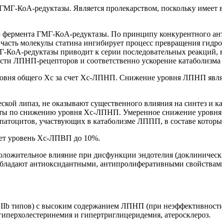
МГ-КоА-редуктазы. Является пролекарством, поскольку имеет в 
ью фермента ГМГ-КоА-редуктазы. По принципу конкурентного ант
я часть молекулы статина ингибирует процесс превращения гидр
-КоА-редуктазы приводит к серии последовательных реакций, в
сти ЛПНП-рецепторов и соответственно ускорение катаболизма
овня общего Хс за счет Хс-ЛПНП. Снижение уровня ЛПНП являе
ской липаз, не оказывают существенного влияния на синтез и к
кты по снижению уровня Хс-ЛПНП. Умеренное снижение уровня Т
епатоцитов, участвующих в катаболизме ЛППП, в составе котор
ет уровень Хс-ЛПВП до 10%.
ожительное влияние при дисфункции эндотелия (доклинический 
 обладают антиоксидантными, антипролиферативными свойствам
 IIb типов) с высоким содержанием ЛПНП (при неэффективност
гиперхолестеринемия и гипертриглицеридемия, атеросклероз.