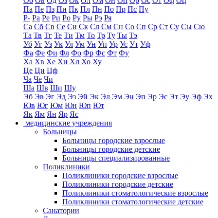
Об
Ов
Од
Оз
Ок
Ол
Ом
Он
Оп
Ор
Ос
От
Оф
Оц
Па
Пе
Пз
Пи
Пк
Пл
Пн
По
Пр
Пс
Пу
Р-
Ра
Ре
Ри
Ро
Ру
Ры
Рэ
Ря
Са
Сб
Св
Се
Си
Ск
Сл
См
Сн
Со
Сп
Ср
Ст
Су
Сы
Сю
Та
Тв
Тг
Те
Ти
Тм
То
Тр
Ту
Ты
Тэ
Уб
Уг
Уз
Ук
Ул
Ум
Ун
Уп
Ур
Ус
Ут
Уф
Фа
Фе
Фи
Фл
Фо
Фр
Фс
Фт
Фу
Ха
Хв
Хе
Хи
Хл
Хо
Ху
Це
Ци
Цф
Ча
Че
Чи
Ша
Шв
Ши
Шу
Эб
Эв
Эг
Эд
Эз
Эй
Эк
Эл
Эм
Эн
Эп
Эр
Эс
Эт
Эу
Эф
Эх
Юв
Юг
Юм
Юн
Юп
Ют
Як
Ям
Ян
Яр
Яс
медицинские учреждения
Больницы
Больницы городские взрослые
Больницы городские детские
Больницы специализированные
Поликлиники
Поликлиники городские взрослые
Поликлиники городские детские
Поликлиники стоматологические взрослые
Поликлиники стоматологические детские
Санатории