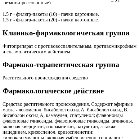
резано-прессованные)
1.5 г - фильтр-пакеты (10) - пачки картонные.
1.5 г - фильтр-пакеты (20) - пачки картонные.
Клинико-фармакологическая группа
Фитопрепарат с противовоспалительным, противомикробным
и спазмолитическим действием
Фармако-терапевтическая группа
Растительного происхождения средство
Фармакологическое действие
Средство растительного происхождения. Содержит эфирные
масла - левоменол, бисаболол оксид А, бисаболол оксид В,
бисаболон оксид А, камазулен, спатуленол; флавоноиды -
флавоновые гликозиды, флавоноловые гликозиды, агликоны,
включая кверцетин, изорамнетин, патулетин, а также
иацединем, кризоспенол, кризоспленетин;
гидроксикумарины, включая умбеллиферон, герниарин;