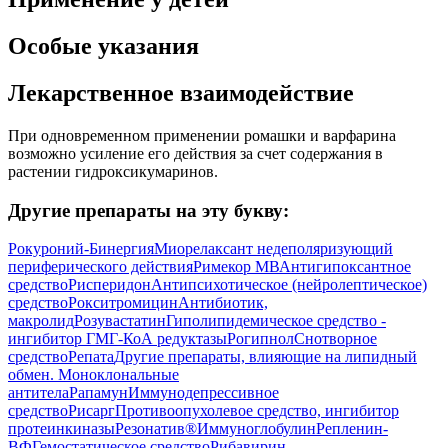
Особые указания
Лекарственное взаимодействие
При одновременном применении ромашки и варфарина
возможно усиление его действия за счет содержания в
растении гидроксикумаринов.
Другие препараты на эту букву:
Рокуроний-Бинергия
Миорелаксант недеполяризующий
периферического действия
Римекор МВ
Антигипоксантное
средство
Рисперидон
Антипсихотическое (нейролептическое)
средство
Рокситромицин
Антибиотик,
макролид
Розувастатин
Гиполипидемическое средство -
ингибитор ГМГ-КоА редуктазы
Рогипнол
Снотворное
средство
Репата
Другие препараты, влияющие на липидный
обмен. Моноклональные
антитела
Рапамун
Иммунодепрессивное
средство
Рисарг
Противоопухолевое средство, ингибитор
протеинкиназы
Резонатив®
Иммуноглобулин
Репленин-
ВФ
Гемостатическое средство
Рибавирин