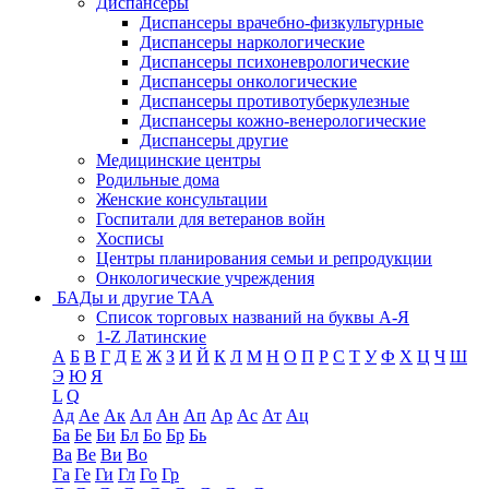
Диспансеры
Диспансеры врачебно-физкультурные
Диспансеры наркологические
Диспансеры психоневрологические
Диспансеры онкологические
Диспансеры противотуберкулезные
Диспансеры кожно-венерологические
Диспансеры другие
Медицинские центры
Родильные дома
Женские консультации
Госпитали для ветеранов войн
Хосписы
Центры планирования семьи и репродукции
Онкологические учреждения
БАДы и другие ТАА
Список торговых названий на буквы А-Я
1-Z Латинские
А
Б
В
Г
Д
Е
Ж
З
И
Й
К
Л
М
Н
О
П
Р
С
Т
У
Ф
Х
Ц
Ч
Ш
Э
Ю
Я
L
Q
Ад
Ае
Ак
Ал
Ан
Ап
Ар
Ас
Ат
Ац
Ба
Бе
Би
Бл
Бо
Бр
Бь
Ва
Ве
Ви
Во
Га
Ге
Ги
Гл
Го
Гр