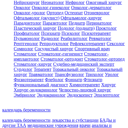
Нейрохирург
Неонатолог
Нефролог
Ожоговый хирург
Онколог
Онколог-гинеколог
Онколог-дерматолог
Онколог-уролог
Ортопед
Остеопат
Отоневролог
Офтальмолог (окулист)
Офтальмолог-хирург
Парадонтолог
Паразитолог
Педиатр
Перинатолог
Пластический хирург
Подолог (подиатр)
Проктолог
Профпатолог
Психиатр
Психолог
Психотерапевт
Пульмонолог
Радиолог
Реабилитолог
Ревматолог
Рентгенолог
Репродуктолог
Рефлексотерапевт
Сексолог
Сомнолог
Сосудистый хирург
Спортивный врач
Стоматолог
Стоматолог-гигиенист
Стоматолог-
имплантолог
Стоматолог-ортодонт
Стоматолог-ортопед
Стоматолог-хирург
Судебно-медицинский эксперт
Сурдолог
Терапевт
Торакальный онколог
Торакальный
хирург
Травматолог
Трансфузиолог
Трихолог
Уролог
Физиотерапевт
Флеболог
Фониатр
Фтизиатр
Функциональный диагност
Химиотерапевт
Хирург
Хирург-эндокринолог
Челюстно-лицевой хирург
Эмбриолог
Эндокринолог
Эндоскопист
Эпилептолог
календарь беременности
календарь беременности
лекарства и субстанции
БАДы и
другие ТАА
медицинские учреждения
врачи
анализы и