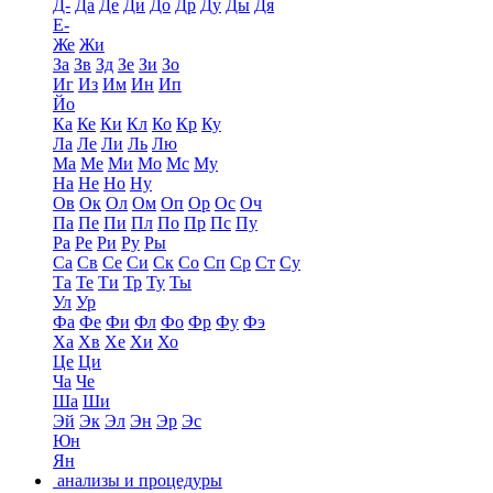
Д-
Да
Де
Ди
До
Др
Ду
Ды
Дя
Е-
Же
Жи
За
Зв
Зд
Зе
Зи
Зо
Иг
Из
Им
Ин
Ип
Йо
Ка
Ке
Ки
Кл
Ко
Кр
Ку
Ла
Ле
Ли
Ль
Лю
Ма
Ме
Ми
Мо
Мс
Му
На
Не
Но
Ну
Ов
Ок
Ол
Ом
Оп
Ор
Ос
Оч
Па
Пе
Пи
Пл
По
Пр
Пс
Пу
Ра
Ре
Ри
Ру
Ры
Са
Св
Се
Си
Ск
Со
Сп
Ср
Ст
Су
Та
Те
Ти
Тр
Ту
Ты
Ул
Ур
Фа
Фе
Фи
Фл
Фо
Фр
Фу
Фэ
Ха
Хв
Хе
Хи
Хо
Це
Ци
Ча
Че
Ша
Ши
Эй
Эк
Эл
Эн
Эр
Эс
Юн
Ян
анализы и процедуры