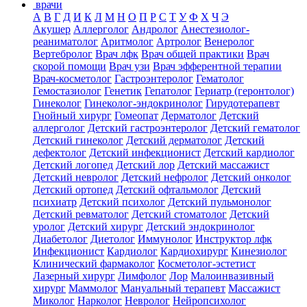
врачи
А
В
Г
Д
И
К
Л
М
Н
О
П
Р
С
Т
У
Ф
Х
Ч
Э
Акушер
Аллерголог
Андролог
Анестезиолог-
реаниматолог
Аритмолог
Артролог
Венеролог
Вертебролог
Врач лфк
Врач общей практики
Врач
скорой помощи
Врач узи
Врач эфферентной терапии
Врач-косметолог
Гастроэнтеролог
Гематолог
Гемостазиолог
Генетик
Гепатолог
Гериатр (геронтолог)
Гинеколог
Гинеколог-эндокринолог
Гирудотерапевт
Гнойный хирург
Гомеопат
Дерматолог
Детский
аллерголог
Детский гастроэнтеролог
Детский гематолог
Детский гинеколог
Детский дерматолог
Детский
дефектолог
Детский инфекционист
Детский кардиолог
Детский логопед
Детский лор
Детский массажист
Детский невролог
Детский нефролог
Детский онколог
Детский ортопед
Детский офтальмолог
Детский
психиатр
Детский психолог
Детский пульмонолог
Детский ревматолог
Детский стоматолог
Детский
уролог
Детский хирург
Детский эндокринолог
Диабетолог
Диетолог
Иммунолог
Инструктор лфк
Инфекционист
Кардиолог
Кардиохирург
Кинезиолог
Клинический фармаколог
Косметолог-эстетист
Лазерный хирург
Лимфолог
Лор
Малоинвазивный
хирург
Маммолог
Мануальный терапевт
Массажист
Миколог
Нарколог
Невролог
Нейропсихолог