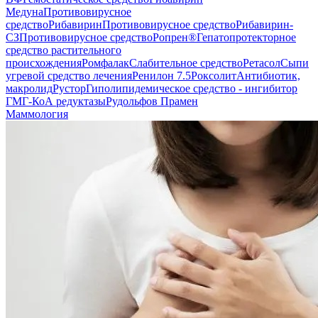
Медуна
Противовирусное
средство
Рибавирин
Противовирусное средство
Рибавирин-
СЗ
Противовирусное средство
Ропрен®
Гепатопротекторное
средство растительного
происхождения
Ромфалак
Слабительное средство
Ретасол
Сыпи
угревой средство лечения
Ренилон 7.5
Роксолит
Антибиотик,
макролид
Рустор
Гиполипидемическое средство - ингибитор
ГМГ-КоА редуктазы
Рудольфов Прамен
Маммология