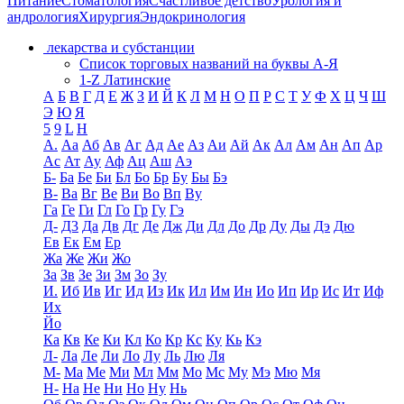
Питание
Стоматология
Счастливое детство
Урология и
андрология
Хирургия
Эндокринология
лекарства и субстанции
Список торговых названий на буквы А-Я
1-Z Латинские
А
Б
В
Г
Д
Е
Ж
З
И
Й
К
Л
М
Н
О
П
Р
С
Т
У
Ф
Х
Ц
Ч
Ш
Э
Ю
Я
5
9
L
H
А.
Аа
Аб
Ав
Аг
Ад
Ае
Аз
Аи
Ай
Ак
Ал
Ам
Ан
Ап
Ар
Ас
Ат
Ау
Аф
Ац
Аш
Аэ
Б-
Ба
Бе
Би
Бл
Бо
Бр
Бу
Бы
Бэ
В-
Ва
Вг
Ве
Ви
Во
Вп
Ву
Га
Ге
Ги
Гл
Го
Гр
Гу
Гэ
Д-
Д3
Да
Дв
Дг
Де
Дж
Ди
Дл
До
Др
Ду
Ды
Дэ
Дю
Ев
Ек
Ем
Ер
Жа
Же
Жи
Жо
За
Зв
Зе
Зи
Зм
Зо
Зу
И.
Иб
Ив
Иг
Ид
Из
Ик
Ил
Им
Ин
Ио
Ип
Ир
Ис
Ит
Иф
Их
Йо
Ка
Кв
Ке
Ки
Кл
Ко
Кр
Кс
Ку
Кь
Кэ
Л-
Ла
Ле
Ли
Ло
Лу
Ль
Лю
Ля
М-
Ма
Ме
Ми
Мл
Мм
Мо
Мс
Му
Мэ
Мю
Мя
Н-
На
Не
Ни
Но
Ну
Нь