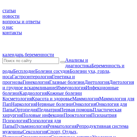
статьи
новости
вопросы и ответы
о нас
контакты
календарь беременности
Анализы и
диагностика
Беременность и
роды
Бесплодие
Болезни сосудов
Болезни уха, горла,
носа
Гастроэнтерология
Генетика и
прогнозы
Гинекология
Глазные болезни
Диетология
Диетология
и грудное вскармливание
Иммунология
Инфекционные
болезни
Кардиология
Кожные болезни
Косметология
Красота и здоровье
Маммология
Маммология для
Пап
Наркология
Нервные болезни
Онкология
Онкология для
Папы
Ортопедия
Педиатрия
Первая помощь
Пластическая
хирургия
Половые инфекции
Проктология
Психиатрия
Психология
Психология для
Папы
Пульмонология
Ревматология
Репродуктивная система
мужчины
Сексология
Спорт, Отдых,