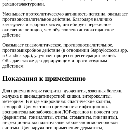
раманогалактуронан.
Уменьшает протеолитическую активность пепсина, оказывает
противовоспалительное действие. Благодаря наличию
камазулена и эфирных масел, ингибирует перекисное
окисление липидов, чем обусловлено антиоксидантное
действие.
Оказывает спазмолитическое, противовоспалительное,
противомикробное действие (в отношении Staphylococcus spp.
и Candida spp.), улучшает процессы регенерации тканей.
Обладает также дезодорирующим и противозудным
действием.
Показания к применению
Для приема внутрь: гастриты, дуодениты, язвенная болезнь
желудка и двенадцатиперстной кишки, энтероколиты,
метеоризм. В виде микроклизм: спастические колиты,
геморрой. Для местного применения: инфекционно-
воспалительные заболевания ЛОР-органов и полости рта
(фарингиты, тонзиллиты, отиты, стоматиты, гингивиты),
инфекционно-воспалительные заболевания мочеполовой
системы. Для наружного применения: дерматиты,