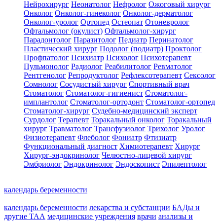
Нейрохирург
Неонатолог
Нефролог
Ожоговый хирург
Онколог
Онколог-гинеколог
Онколог-дерматолог
Онколог-уролог
Ортопед
Остеопат
Отоневролог
Офтальмолог (окулист)
Офтальмолог-хирург
Парадонтолог
Паразитолог
Педиатр
Перинатолог
Пластический хирург
Подолог (подиатр)
Проктолог
Профпатолог
Психиатр
Психолог
Психотерапевт
Пульмонолог
Радиолог
Реабилитолог
Ревматолог
Рентгенолог
Репродуктолог
Рефлексотерапевт
Сексолог
Сомнолог
Сосудистый хирург
Спортивный врач
Стоматолог
Стоматолог-гигиенист
Стоматолог-
имплантолог
Стоматолог-ортодонт
Стоматолог-ортопед
Стоматолог-хирург
Судебно-медицинский эксперт
Сурдолог
Терапевт
Торакальный онколог
Торакальный
хирург
Травматолог
Трансфузиолог
Трихолог
Уролог
Физиотерапевт
Флеболог
Фониатр
Фтизиатр
Функциональный диагност
Химиотерапевт
Хирург
Хирург-эндокринолог
Челюстно-лицевой хирург
Эмбриолог
Эндокринолог
Эндоскопист
Эпилептолог
календарь беременности
календарь беременности
лекарства и субстанции
БАДы и
другие ТАА
медицинские учреждения
врачи
анализы и