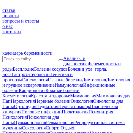
статьи
новости
вопросы и ответы
о нас
контакты
календарь беременности
Анализы и
диагностика
Беременность и
роды
Бесплодие
Болезни сосудов
Болезни уха, горла,
носа
Гастроэнтерология
Генетика и
прогнозы
Гинекология
Глазные болезни
Диетология
Диетология
и грудное вскармливание
Иммунология
Инфекционные
болезни
Кардиология
Кожные болезни
Косметология
Красота и здоровье
Маммология
Маммология для
Пап
Наркология
Нервные болезни
Онкология
Онкология для
Папы
Ортопедия
Педиатрия
Первая помощь
Пластическая
хирургия
Половые инфекции
Проктология
Психиатрия
Психология
Психология для
Папы
Пульмонология
Ревматология
Репродуктивная система
мужчины
Сексология
Спорт, Отдых,