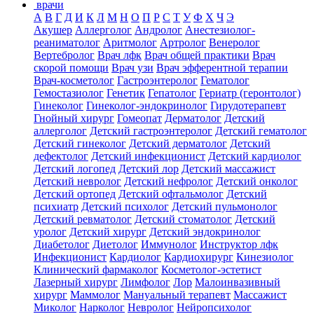
врачи
А
В
Г
Д
И
К
Л
М
Н
О
П
Р
С
Т
У
Ф
Х
Ч
Э
Акушер
Аллерголог
Андролог
Анестезиолог-
реаниматолог
Аритмолог
Артролог
Венеролог
Вертебролог
Врач лфк
Врач общей практики
Врач
скорой помощи
Врач узи
Врач эфферентной терапии
Врач-косметолог
Гастроэнтеролог
Гематолог
Гемостазиолог
Генетик
Гепатолог
Гериатр (геронтолог)
Гинеколог
Гинеколог-эндокринолог
Гирудотерапевт
Гнойный хирург
Гомеопат
Дерматолог
Детский
аллерголог
Детский гастроэнтеролог
Детский гематолог
Детский гинеколог
Детский дерматолог
Детский
дефектолог
Детский инфекционист
Детский кардиолог
Детский логопед
Детский лор
Детский массажист
Детский невролог
Детский нефролог
Детский онколог
Детский ортопед
Детский офтальмолог
Детский
психиатр
Детский психолог
Детский пульмонолог
Детский ревматолог
Детский стоматолог
Детский
уролог
Детский хирург
Детский эндокринолог
Диабетолог
Диетолог
Иммунолог
Инструктор лфк
Инфекционист
Кардиолог
Кардиохирург
Кинезиолог
Клинический фармаколог
Косметолог-эстетист
Лазерный хирург
Лимфолог
Лор
Малоинвазивный
хирург
Маммолог
Мануальный терапевт
Массажист
Миколог
Нарколог
Невролог
Нейропсихолог