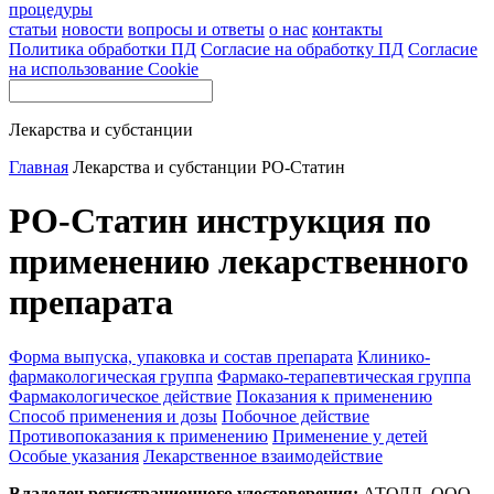
процедуры
статьи
новости
вопросы и ответы
о нас
контакты
Политика обработки ПД
Согласие на обработку ПД
Согласие
на использование Cookie
Лекарства и субстанции
Главная
Лекарства и субстанции
РО-Статин
РО-Статин инструкция по
применению лекарственного
препарата
Форма выпуска, упаковка и состав препарата
Клинико-
фармакологическая группа
Фармако-терапевтическая группа
Фармакологическое действие
Показания к применению
Способ применения и дозы
Побочное действие
Противопоказания к применению
Применение у детей
Особые указания
Лекарственное взаимодействие
Владелец регистрационного удостоверения:
АТОЛЛ, ООО