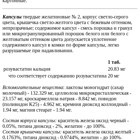
картонные.
Капсулы
твердые желатиновые № 2, корпус светло-серого
цвета, крышечка светло-желтого цвета с бежевым оттенком,
непрозрачные; содержимое капсул - смесь порошка и гранул
или микрогранулированный порошок белого или белого с
желтоватым оттенком цвета допускается уплотнение
содержимого капсул в комки по форме капсулы, легко
разрушаемые при надавливании.
1 таб.
розувастатин кальция
20.83 мг
что соответствует содержанию розувастатина
20 мг
Вспомогательные вещества
: лактозы моногидрат (сахар
молочный) - 132.329 мг, целлюлоза микрокристаллическая -
23.157 мг, кроскармеллоза натрия - 8.842 мг, повидон
(поливидон К25) - 4.962 мг, кремния диоксид коллоидный -
1.94 мг, магния стеарат - 1.94 мг.
Состав корпуса капсулы:
краситель железа оксид черный -
0.05%, титана диоксид - 2%, желатин - до 100%.
Состав крышечки капсулы:
краситель железа оксид желтый -
0.1763%, титана диоксид - 0.9744%, желатин - до 100%.