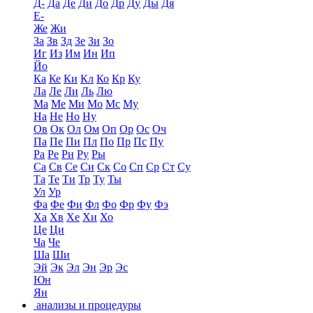
Д-
Да
Де
Ди
До
Др
Ду
Ды
Дя
Е-
Же
Жи
За
Зв
Зд
Зе
Зи
Зо
Иг
Из
Им
Ин
Ип
Йо
Ка
Ке
Ки
Кл
Ко
Кр
Ку
Ла
Ле
Ли
Ль
Лю
Ма
Ме
Ми
Мо
Мс
Му
На
Не
Но
Ну
Ов
Ок
Ол
Ом
Оп
Ор
Ос
Оч
Па
Пе
Пи
Пл
По
Пр
Пс
Пу
Ра
Ре
Ри
Ру
Ры
Са
Св
Се
Си
Ск
Со
Сп
Ср
Ст
Су
Та
Те
Ти
Тр
Ту
Ты
Ул
Ур
Фа
Фе
Фи
Фл
Фо
Фр
Фу
Фэ
Ха
Хв
Хе
Хи
Хо
Це
Ци
Ча
Че
Ша
Ши
Эй
Эк
Эл
Эн
Эр
Эс
Юн
Ян
анализы и процедуры