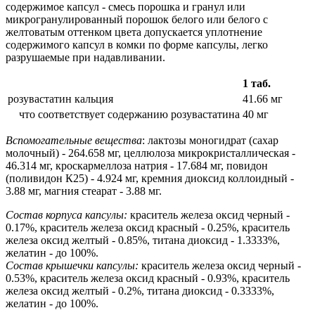
содержимое капсул - смесь порошка и гранул или
микрогранулированный порошок белого или белого с
желтоватым оттенком цвета допускается уплотнение
содержимого капсул в комки по форме капсулы, легко
разрушаемые при надавливании.
1 таб.
розувастатин кальция
41.66 мг
что соответствует содержанию розувастатина
40 мг
Вспомогательные вещества
: лактозы моногидрат (сахар
молочный) - 264.658 мг, целлюлоза микрокристаллическая -
46.314 мг, кроскармеллоза натрия - 17.684 мг, повидон
(поливидон К25) - 4.924 мг, кремния диоксид коллоидный -
3.88 мг, магния стеарат - 3.88 мг.
Состав корпуса капсулы:
краситель железа оксид черный -
0.17%, краситель железа оксид красный - 0.25%, краситель
железа оксид желтый - 0.85%, титана диоксид - 1.3333%,
желатин - до 100%.
Состав крышечки капсулы:
краситель железа оксид черный -
0.53%, краситель железа оксид красный - 0.93%, краситель
железа оксид желтый - 0.2%, титана диоксид - 0.3333%,
желатин - до 100%.