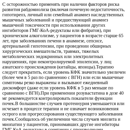
С осторожностью применять при наличии факторов риска
развития рабдомиолиза (включая почечную недостаточность,
гипотиреоз, личный или семейный анамнез наследственных
мышечных заболеваний и предшествующий анамнез
мышечной токсичности при использовании других
ингибиторов ГМГ-КоА-редуктазы или фибратов), при
хроническом алкоголизме, у пациентов в возрасте старше 65
лет, при заболеваниях печени в анамнезе, сепсисе,
артериальной гипотензии, при проведении обширных
хирургических вмешательств, травмах, тяжелых
метаболических эндокринных или электролитных
нарушениях, при неконтролируемой эпилепсии, у лиц
азиатского происхождения (китайцы, японцы).Терапию
следует прекратить, если уровень КФК значительно увеличен
(более чем в 5 раз по сравнению с ВГН) или если мышечные
симптомы резко выражены и вызывают ежедневный
дискомфорт (даже если уровень КФК в 5 раз меньше по
сравнению с ВГН).При применении розувастатина в дозе 40
мг рекомендуется контролировать показатели функции
почек.В большинстве случаев протеинурия уменьшается или
исчезает в процессе терапии и не означает возникновения
острого или прогрессирования существующего заболевания
почек.Сообщалось об увеличении числа случаев миозита и
миопатии у пациентов, принимавших другие ингибиторы
ГМГ-КоА-редуктазы в сочетании с производными