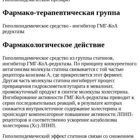
Фармако-терапевтическая группа
Гиполипидемическое средство - ингибитор ГМГ-КоА
редуктазы
Фармакологическое действие
Гиполипидемическое средство из группы статинов,
ингибитор ГМГ-КоА-редуктазы. По принципу конкурентного
антагонизма молекула статина связывается с той частью
рецептора коэнзима А, где прикрепляется этот фермент.
Другая часть молекулы статина ингибирует процесс
превращения гидроксиметилглутарата в мевалонат,
промежуточный продукт в синтезе молекулы холестерина.
Ингибирование активности ГМГ-КоА-редуктазы приводит к
серии последовательных реакций, в результате которых
снижается внутриклеточное содержание холестерина и
происходит компенсаторное повышение активности ЛПНП-
рецепторов и соответственно ускорение катаболизма
холестерина (Xc) ЛПНП.
Гиполипидемический эффект статинов связан со снижением