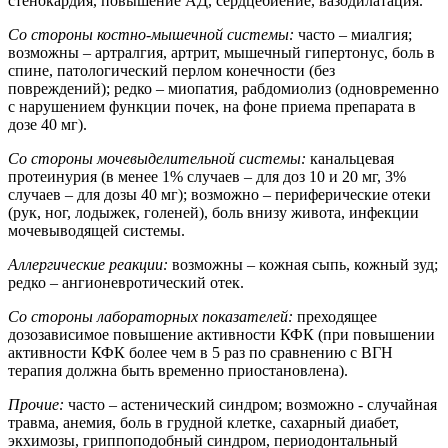
стенокардия, повышение АД, сердцебиение, вазодилатация.
Со стороны костно-мышечной системы:
часто – миалгия;
возможны – артралгия, артрит, мышечный гипертонус, боль в
спине, патологический перлом конечности (без
повреждений); редко – миопатия, рабдомиолиз (одновременно
с нарушением функции почек, на фоне приема препарата в
дозе 40 мг).
Со стороны мочевыделительной системы:
канальцевая
протеинурия (в менее 1% случаев – для доз 10 и 20 мг, 3%
случаев – для дозы 40 мг); возможно – периферические отеки
(рук, ног, лодыжек, голеней), боль внизу живота, инфекции
мочевыводящей системы.
Аллергические реакции:
возможны – кожная сыпь, кожный зуд;
редко – ангионевротический отек.
Со стороны лабораторных показателей:
преходящее
дозозависимое повышение активности КФК (при повышении
активности КФК более чем в 5 раз по сравнению с ВГН
терапия должна быть временно приостановлена).
Прочие:
часто – астенический синдром; возможно - случайная
травма, анемия, боль в грудной клетке, сахарный диабет,
экхимозы, гриппоподобный синдром, периодонтальный