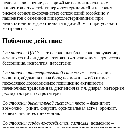
недели. Повышение дозы до 40 мг возможно только у
пациентов с тяжелой гиперхолестеринемией и высоким
риском сердечно-сосудистых осложнений (особенно у
пациентов с семейной гиперхолестеринемией) при
недостаточной эффективности в дозе 20 мг и при условии
контроля врача.
Побочное действие
Со стороны ЦНС:
часто - головная боль, головокружение,
астенический синдром; возможно – тревожность, депрессия,
бессонница, невралгия, парестезии.
Со стороны пищеварительной системы:
: часто - запор,
тошнота, абдоминальная боль; возможны – обратимое
преходящее дозозависимое повышение активности
печеночных трансаминаз, диспепсия (в т.ч. диарея, метеоризм,
рвота), гастрит, гастроэнтерит.
Со стороны дыхательной системы
: часто – фарингит;
возможно – ринит, синусит, бронхиальная астма, бронхит,
кашель, диспноэ, пневмония.
Со стороны сердечно-сосудистой системы:
возможно –