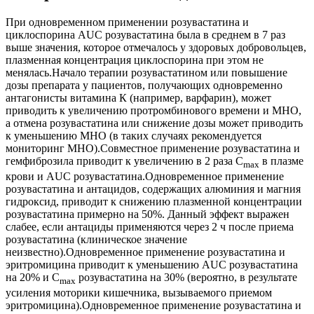
При одновременном применении розувастатина и
циклоспорина AUC розувастатина была в среднем в 7 раз
выше значения, которое отмечалось у здоровых добровольцев,
плазменная концентрация циклоспорина при этом не
менялась.Начало терапии розувастатином или повышение
дозы препарата у пациентов, получающих одновременно
антагонисты витамина К (например, варфарин), может
приводить к увеличению протромбинового времени и МНО,
а отмена розувастатина или снижение дозы может приводить
к уменьшению МНО (в таких случаях рекомендуется
мониторинг МНО).Совместное применение розувастатина и
гемфиброзила приводит к увеличению в 2 раза C
в плазме
max
крови и AUC розувастатина.Одновременное применение
розувастатина и антацидов, содержащих алюминия и магния
гидроксид, приводит к снижению плазменной концентрации
розувастатина примерно на 50%. Данный эффект выражен
слабее, если антациды применяются через 2 ч после приема
розувастатина (клиническое значение
неизвестно).Одновременное применение розувастатина и
эритромицина приводит к уменьшению AUC розувастатина
на 20% и C
розувастатина на 30% (вероятно, в результате
max
усиления моторики кишечника, вызываемого приемом
эритромицина).Одновременное применение розувастатина и