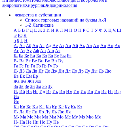
Питание
Стоматология
Счастливое детство
Урология и
андрология
Хирургия
Эндокринология
лекарства и субстанции
Список торговых названий на буквы А-Я
1-Z Латинские
А
Б
В
Г
Д
Е
Ж
З
И
Й
К
Л
М
Н
О
П
Р
С
Т
У
Ф
Х
Ц
Ч
Ш
Э
Ю
Я
5
9
L
H
А.
Аа
Аб
Ав
Аг
Ад
Ае
Аз
Аи
Ай
Ак
Ал
Ам
Ан
Ап
Ар
Ас
Ат
Ау
Аф
Ац
Аш
Аэ
Б-
Ба
Бе
Би
Бл
Бо
Бр
Бу
Бы
Бэ
В-
Ва
Вг
Ве
Ви
Во
Вп
Ву
Га
Ге
Ги
Гл
Го
Гр
Гу
Гэ
Д-
Д3
Да
Дв
Дг
Де
Дж
Ди
Дл
До
Др
Ду
Ды
Дэ
Дю
Ев
Ек
Ем
Ер
Жа
Же
Жи
Жо
За
Зв
Зе
Зи
Зм
Зо
Зу
И.
Иб
Ив
Иг
Ид
Из
Ик
Ил
Им
Ин
Ио
Ип
Ир
Ис
Ит
Иф
Их
Йо
Ка
Кв
Ке
Ки
Кл
Ко
Кр
Кс
Ку
Кь
Кэ
Л-
Ла
Ле
Ли
Ло
Лу
Ль
Лю
Ля
М-
Ма
Ме
Ми
Мл
Мм
Мо
Мс
Му
Мэ
Мю
Мя
Н-
На
Не
Ни
Но
Ну
Нь