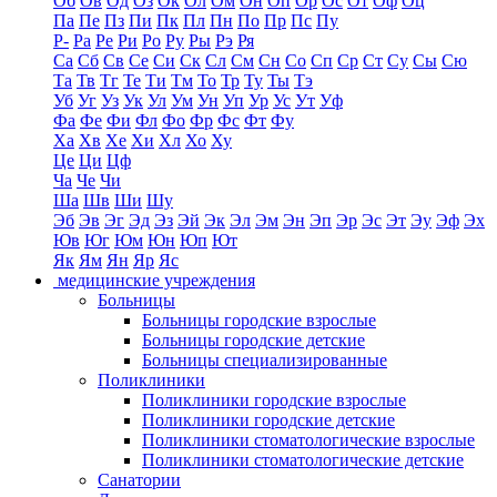
Об
Ов
Од
Оз
Ок
Ол
Ом
Он
Оп
Ор
Ос
От
Оф
Оц
Па
Пе
Пз
Пи
Пк
Пл
Пн
По
Пр
Пс
Пу
Р-
Ра
Ре
Ри
Ро
Ру
Ры
Рэ
Ря
Са
Сб
Св
Се
Си
Ск
Сл
См
Сн
Со
Сп
Ср
Ст
Су
Сы
Сю
Та
Тв
Тг
Те
Ти
Тм
То
Тр
Ту
Ты
Тэ
Уб
Уг
Уз
Ук
Ул
Ум
Ун
Уп
Ур
Ус
Ут
Уф
Фа
Фе
Фи
Фл
Фо
Фр
Фс
Фт
Фу
Ха
Хв
Хе
Хи
Хл
Хо
Ху
Це
Ци
Цф
Ча
Че
Чи
Ша
Шв
Ши
Шу
Эб
Эв
Эг
Эд
Эз
Эй
Эк
Эл
Эм
Эн
Эп
Эр
Эс
Эт
Эу
Эф
Эх
Юв
Юг
Юм
Юн
Юп
Ют
Як
Ям
Ян
Яр
Яс
медицинские учреждения
Больницы
Больницы городские взрослые
Больницы городские детские
Больницы специализированные
Поликлиники
Поликлиники городские взрослые
Поликлиники городские детские
Поликлиники стоматологические взрослые
Поликлиники стоматологические детские
Санатории