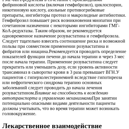
фибриновой кислоты (включая гемфиброзил), циклоспорин,
никотиновую кислоту, азольные противогрибковые
препараты, ингибиторы протеаз и макролидные антибиотики.
Гемфиброзил повышает риск возникновения миопатии при
сочетанном назначении с некоторыми ингибиторами ГМГ-
КоА-редуктазы. Таким образом, не рекомендуется
одновременное назначение розувастатина и гемфиброзила.
Следует тщательно взвесить соотношение риска и возможной
пользы при совместном применении розувастатина и
фибратов или ниацина.Рекомендуется проводить определение
показателей функции печени до начала терапии и через 3 мес
после начала терапии. Применение розувастатина следует
прекратить или уменьшить дозу, если уровень активности
трансаминаз в сыворотке крови в 3 раза превышает ВГН.У
пациентов с гиперхолестеринемией вследствие гипотиреоза
или нефротического синдрома терапию основных
заболеваний следует проводить до начала лечения
розувастатином.
Влияние на способность к вождению
автотранспорта и управлению механизмами
При занятии
потенциально опасными видами деятельности пациенты
должны учитывать, что во время терапии может возникать
головокружение.
Лекарственное взаимодействие