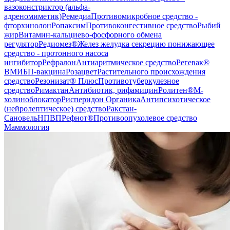
вазоконстриктор (альфа-
адреномиметик)
Ремедиа
Противомикробное средство -
фторхинолон
Ропаксим
Противоконгестивное средство
Рыбий
жир
Витамин-кальциево-фосфорного обмена
регулятор
Редиомез®
Желез желудка секрецию понижающее
средство - протонного насоса
ингибитор
Рефралон
Антиаритмическое средство
Регевак®
В
МИБП-вакцина
Розацвет
Растительного происхождения
средство
Резонизат® Плюс
Противотуберкулезное
средство
Римактан
Антибиотик, рифамицин
Ролитен®
М-
холиноблокатор
Рисперидон Органика
Антипсихотическое
(нейролептическое) средство
Ракстан-
Сановель
НПВП
Рефнот®
Противоопухолевое средство
Маммология