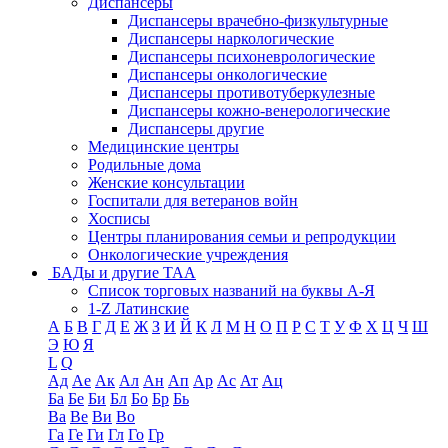
Диспансеры
Диспансеры врачебно-физкультурные
Диспансеры наркологические
Диспансеры психоневрологические
Диспансеры онкологические
Диспансеры противотуберкулезные
Диспансеры кожно-венерологические
Диспансеры другие
Медицинские центры
Родильные дома
Женские консультации
Госпитали для ветеранов войн
Хосписы
Центры планирования семьи и репродукции
Онкологические учреждения
БАДы и другие ТАА
Список торговых названий на буквы А-Я
1-Z Латинские
А
Б
В
Г
Д
Е
Ж
З
И
Й
К
Л
М
Н
О
П
Р
С
Т
У
Ф
Х
Ц
Ч
Ш
Э
Ю
Я
L
Q
Ад
Ае
Ак
Ал
Ан
Ап
Ар
Ас
Ат
Ац
Ба
Бе
Би
Бл
Бо
Бр
Бь
Ва
Ве
Ви
Во
Га
Ге
Ги
Гл
Го
Гр