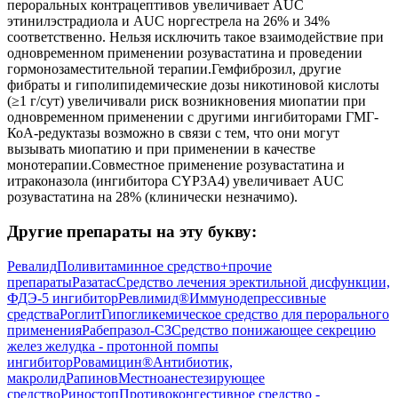
пероральных контрацептивов увеличивает AUC
этинилэстрадиола и AUC норгестрела на 26% и 34%
соответственно. Нельзя исключить такое взаимодействие при
одновременном применении розувастатина и проведении
гормонозаместительной терапии.Гемфиброзил, другие
фибраты и гиполипидемические дозы никотиновой кислоты
(≥1 г/сут) увеличивали риск возникновения миопатии при
одновременном применении с другими ингибиторами ГМГ-
КоА-редуктазы возможно в связи с тем, что они могут
вызывать миопатию и при применении в качестве
монотерапии.Совместное применение розувастатина и
итраконазола (ингибитора CYP3A4) увеличивает AUC
розувастатина на 28% (клинически незначимо).
Другие препараты на эту букву:
Ревалид
Поливитаминное средство+прочие
препараты
Разатас
Средство лечения эректильной дисфункции,
ФДЭ-5 ингибитор
Ревлимид®
Иммунодепрессивные
средства
Роглит
Гипогликемическое средство для перорального
применения
Рабепразол-СЗ
Средство понижающее секрецию
желез желудка - протонной помпы
ингибитор
Ровамицин®
Антибиотик,
макролид
Рапинов
Местноанестезирующее
средство
Риностоп
Противоконгестивное средство -