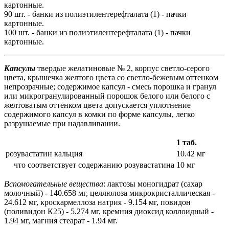
картонные.
90 шт. - банки из полиэтилентерефталата (1) - пачки
картонные.
100 шт. - банки из полиэтилентерефталата (1) - пачки
картонные.
Капсулы
твердые желатиновые № 2, корпус светло-серого
цвета, крышечка желтого цвета со светло-бежевым оттенком
непрозрачные; содержимое капсул - смесь порошка и гранул
или микрогранулированный порошок белого или белого с
желтоватым оттенком цвета допускается уплотнение
содержимого капсул в комки по форме капсулы, легко
разрушаемые при надавливании.
1 таб.
розувастатин кальция
10.42 мг
что соответствует содержанию розувастатина
10 мг
Вспомогательные вещества
: лактозы моногидрат (сахар
молочный) - 140.658 мг, целлюлоза микрокристаллическая -
24.612 мг, кроскармеллоза натрия - 9.154 мг, повидон
(поливидон К25) - 5.274 мг, кремния диоксид коллоидный -
1.94 мг, магния стеарат - 1.94 мг.