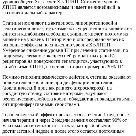
уровня общего Хс за счет Хс-ЛПНП. Снижение уровня
ЛПНП является дозозависимым и имеет не линейный, а
экспоненциальный характер.
Статины не влияют на активность липопротеиновой и
гепатической липаз, не оказывают существенного влияния на
синтез и катаболизм свободных жирных кислот, поэтому их
влияние на уровень ТГ вторично и опосредовано через их
основные эффекты по снижению уровня Хс-ЛПНП.
Умеренное снижение уровня ТГ при лечении статинами, по-
видимому, связано с экспрессией ремнантных (апо Е)
рецепторов на поверхности гепатоцитов, участвующих в
катаболизме ЛППП, в составе которых примерно 30% ТГ.
Помимо гиполипидемического действия, статины оказывают
положительное влияние при дисфункции эндотелия
(доклинический признак раннего атеросклероза), на
сосудистую стенку, состояние атеромы, улучшают
реологические свойства крови, обладают антиоксидантными,
антипролиферативными свойствами.
Терапевтический эффект проявляется в течение 1 нед. после
начала терапии и через 2 недели лечения составляет 90% от
максимально возможного эффекта, который обычно
достигается к 4 неделе и после этого остается постоянным.