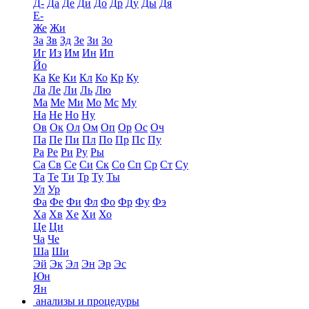
Д-
Да
Де
Ди
До
Др
Ду
Ды
Дя
Е-
Же
Жи
За
Зв
Зд
Зе
Зи
Зо
Иг
Из
Им
Ин
Ип
Йо
Ка
Ке
Ки
Кл
Ко
Кр
Ку
Ла
Ле
Ли
Ль
Лю
Ма
Ме
Ми
Мо
Мс
Му
На
Не
Но
Ну
Ов
Ок
Ол
Ом
Оп
Ор
Ос
Оч
Па
Пе
Пи
Пл
По
Пр
Пс
Пу
Ра
Ре
Ри
Ру
Ры
Са
Св
Се
Си
Ск
Со
Сп
Ср
Ст
Су
Та
Те
Ти
Тр
Ту
Ты
Ул
Ур
Фа
Фе
Фи
Фл
Фо
Фр
Фу
Фэ
Ха
Хв
Хе
Хи
Хо
Це
Ци
Ча
Че
Ша
Ши
Эй
Эк
Эл
Эн
Эр
Эс
Юн
Ян
анализы и процедуры