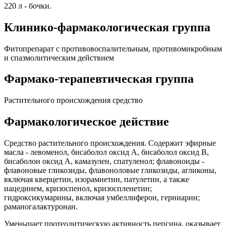
220 л - бочки.
Клинико-фармакологическая группа
Фитопрепарат с противовоспалительным, противомикробным
и спазмолитическим действием
Фармако-терапевтическая группа
Растительного происхождения средство
Фармакологическое действие
Средство растительного происхождения. Содержит эфирные
масла - левоменол, бисаболол оксид А, бисаболол оксид В,
бисаболон оксид А, камазулен, спатуленол; флавоноиды -
флавоновые гликозиды, флавоноловые гликозиды, агликоны,
включая кверцетин, изорамнетин, патулетин, а также
иацединем, кризоспенол, кризоспленетин;
гидроксикумарины, включая умбеллиферон, герниарин;
раманогалактуронан.
Уменьшает протеолитическую активность пепсина, оказывает