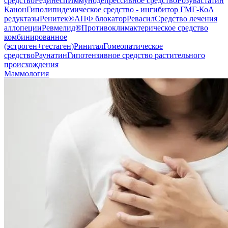
средство
Рединесп
Иммунодепрессивное средство
Розувастатин
Канон
Гиполипидемическое средство - ингибитор ГМГ-КоА
редуктазы
Ренитек®
АПФ блокатор
Ревасил
Средство лечения
аллопеции
Ревмелид®
Противоклимактерическое средство
комбинированное
(эстроген+гестаген)
Ринитал
Гомеопатическое
средство
Раунатин
Гипотензивное средство растительного
происхождения
Маммология