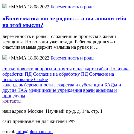
+МАМА 18.08.2022
Беременность и роды
«Болит матка после родов»… а вы ловили себя
на этой мысли?
Беременность и роды – сложнейшие процессы в жизни
женщины. Но вот они уже позади. Ребенок родился – и
счастливая мама держит малыша на руках и …
+МАМА 18.08.2022
Беременность и роды
статьи
новости
вопросы и ответы
о нас
карта сайта
Политика
обработки ПД
Согласие на обработку ПД
Согласие на
использование Cookie
календарь беременности
лекарства и субстанции
БАДы и
другие ТАА
медицинские учреждения
врачи
анализы и
процедуры
контакты
наш адрес в Москве: Научный пр-д, д. 14а, стр. 1
сайт предназначен для жителей РФ
e-mail:
info@plusmama.ru