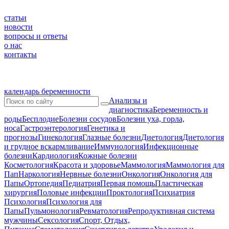
статьи
новости
вопросы и ответы
о нас
контакты
календарь беременности
Анализы и
диагностика
Беременность и
роды
Бесплодие
Болезни сосудов
Болезни уха, горла,
носа
Гастроэнтерология
Генетика и
прогнозы
Гинекология
Глазные болезни
Диетология
Диетология
и грудное вскармливание
Иммунология
Инфекционные
болезни
Кардиология
Кожные болезни
Косметология
Красота и здоровье
Маммология
Маммология для
Пап
Наркология
Нервные болезни
Онкология
Онкология для
Папы
Ортопедия
Педиатрия
Первая помощь
Пластическая
хирургия
Половые инфекции
Проктология
Психиатрия
Психология
Психология для
Папы
Пульмонология
Ревматология
Репродуктивная система
мужчины
Сексология
Спорт, Отдых,