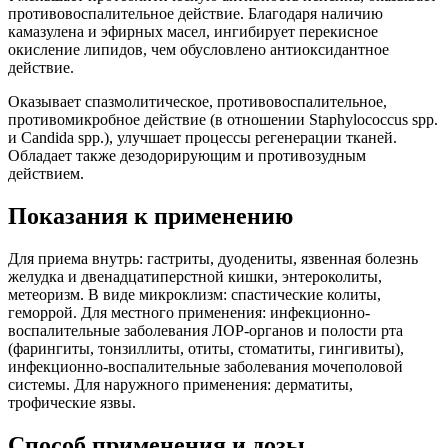
противовоспалительное действие. Благодаря наличию
камазулена и эфирных масел, ингибирует перекисное
окисление липидов, чем обусловлено антиоксидантное
действие.
Оказывает спазмолитическое, противовоспалительное,
противомикробное действие (в отношении Staphylococcus spp.
и Candida spp.), улучшает процессы регенерации тканей.
Обладает также дезодорирующим и противозудным
действием.
Показания к применению
Для приема внутрь: гастриты, дуодениты, язвенная болезнь
желудка и двенадцатиперстной кишки, энтероколиты,
метеоризм. В виде микроклизм: спастические колиты,
геморрой. Для местного применения: инфекционно-
воспалительные заболевания ЛОР-органов и полости рта
(фарингиты, тонзиллиты, отиты, стоматиты, гингивиты),
инфекционно-воспалительные заболевания мочеполовой
системы. Для наружного применения: дерматиты,
трофические язвы.
Способ применения и дозы