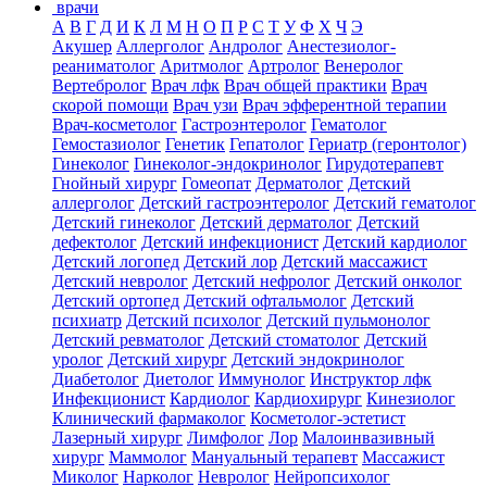
врачи
А
В
Г
Д
И
К
Л
М
Н
О
П
Р
С
Т
У
Ф
Х
Ч
Э
Акушер
Аллерголог
Андролог
Анестезиолог-
реаниматолог
Аритмолог
Артролог
Венеролог
Вертебролог
Врач лфк
Врач общей практики
Врач
скорой помощи
Врач узи
Врач эфферентной терапии
Врач-косметолог
Гастроэнтеролог
Гематолог
Гемостазиолог
Генетик
Гепатолог
Гериатр (геронтолог)
Гинеколог
Гинеколог-эндокринолог
Гирудотерапевт
Гнойный хирург
Гомеопат
Дерматолог
Детский
аллерголог
Детский гастроэнтеролог
Детский гематолог
Детский гинеколог
Детский дерматолог
Детский
дефектолог
Детский инфекционист
Детский кардиолог
Детский логопед
Детский лор
Детский массажист
Детский невролог
Детский нефролог
Детский онколог
Детский ортопед
Детский офтальмолог
Детский
психиатр
Детский психолог
Детский пульмонолог
Детский ревматолог
Детский стоматолог
Детский
уролог
Детский хирург
Детский эндокринолог
Диабетолог
Диетолог
Иммунолог
Инструктор лфк
Инфекционист
Кардиолог
Кардиохирург
Кинезиолог
Клинический фармаколог
Косметолог-эстетист
Лазерный хирург
Лимфолог
Лор
Малоинвазивный
хирург
Маммолог
Мануальный терапевт
Массажист
Миколог
Нарколог
Невролог
Нейропсихолог