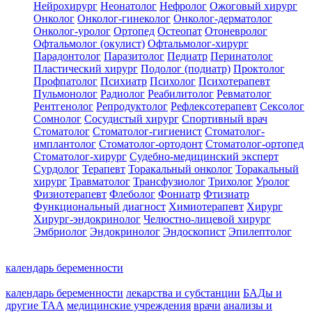
Нейрохирург
Неонатолог
Нефролог
Ожоговый хирург
Онколог
Онколог-гинеколог
Онколог-дерматолог
Онколог-уролог
Ортопед
Остеопат
Отоневролог
Офтальмолог (окулист)
Офтальмолог-хирург
Парадонтолог
Паразитолог
Педиатр
Перинатолог
Пластический хирург
Подолог (подиатр)
Проктолог
Профпатолог
Психиатр
Психолог
Психотерапевт
Пульмонолог
Радиолог
Реабилитолог
Ревматолог
Рентгенолог
Репродуктолог
Рефлексотерапевт
Сексолог
Сомнолог
Сосудистый хирург
Спортивный врач
Стоматолог
Стоматолог-гигиенист
Стоматолог-
имплантолог
Стоматолог-ортодонт
Стоматолог-ортопед
Стоматолог-хирург
Судебно-медицинский эксперт
Сурдолог
Терапевт
Торакальный онколог
Торакальный
хирург
Травматолог
Трансфузиолог
Трихолог
Уролог
Физиотерапевт
Флеболог
Фониатр
Фтизиатр
Функциональный диагност
Химиотерапевт
Хирург
Хирург-эндокринолог
Челюстно-лицевой хирург
Эмбриолог
Эндокринолог
Эндоскопист
Эпилептолог
календарь беременности
календарь беременности
лекарства и субстанции
БАДы и
другие ТАА
медицинские учреждения
врачи
анализы и