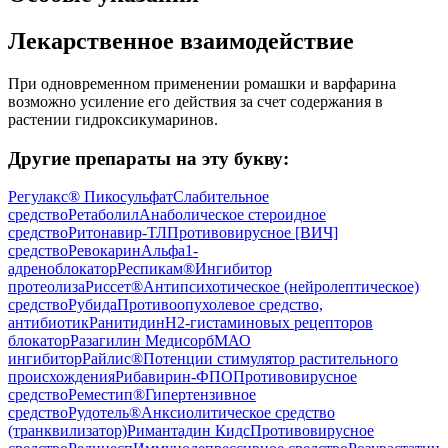
Лекарственное взаимодействие
При одновременном применении ромашки и варфарина
возможно усиление его действия за счет содержания в
растении гидроксикумаринов.
Другие препараты на эту букву:
Регулакс® Пикосульфат
Слабительное
средство
Ретаболил
Анаболическое стероидное
средство
Ритонавир-ТЛ
Противовирусное [ВИЧ]
средство
Ревокарин
Альфа1-
адреноблокатор
Респикам®
Ингибитор
протеолиза
Риссет®
Антипсихотическое (нейролептическое)
средство
Рубида
Противоопухолевое средство,
антибиотик
Ранитидин
H2-гистаминовых рецепторов
блокатор
Разагилин Медисорб
МАО
ингибитор
Райлис®
Потенции стимулятор растительного
происхождения
Рибавирин-ФПО
Противовирусное
средство
Реместип®
Гипертензивное
средство
Рудотель®
Анксиолитическое средство
(транквилизатор)
Римантадин Кидс
Противовирусное