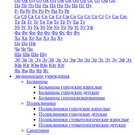
Об
Ов
Од
Оз
Ок
Ол
Ом
Он
Оп
Ор
Ос
От
Оф
Оц
Па
Пе
Пз
Пи
Пк
Пл
Пн
По
Пр
Пс
Пу
Р-
Ра
Ре
Ри
Ро
Ру
Ры
Рэ
Ря
Са
Сб
Св
Се
Си
Ск
Сл
См
Сн
Со
Сп
Ср
Ст
Су
Сы
Сю
Та
Тв
Тг
Те
Ти
Тм
То
Тр
Ту
Ты
Тэ
Уб
Уг
Уз
Ук
Ул
Ум
Ун
Уп
Ур
Ус
Ут
Уф
Фа
Фе
Фи
Фл
Фо
Фр
Фс
Фт
Фу
Ха
Хв
Хе
Хи
Хл
Хо
Ху
Це
Ци
Цф
Ча
Че
Чи
Ша
Шв
Ши
Шу
Эб
Эв
Эг
Эд
Эз
Эй
Эк
Эл
Эм
Эн
Эп
Эр
Эс
Эт
Эу
Эф
Эх
Юв
Юг
Юм
Юн
Юп
Ют
Як
Ям
Ян
Яр
Яс
медицинские учреждения
Больницы
Больницы городские взрослые
Больницы городские детские
Больницы специализированные
Поликлиники
Поликлиники городские взрослые
Поликлиники городские детские
Поликлиники стоматологические взрослые
Поликлиники стоматологические детские
Санатории