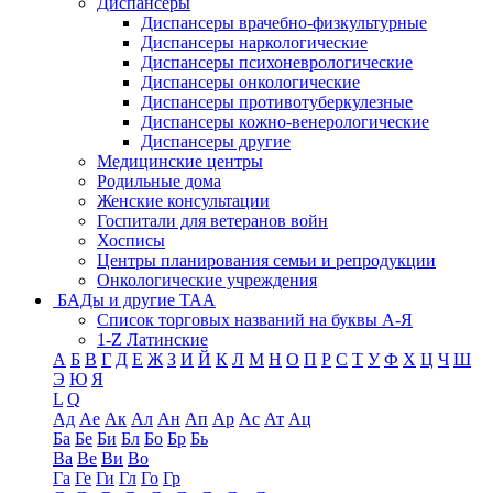
Диспансеры
Диспансеры врачебно-физкультурные
Диспансеры наркологические
Диспансеры психоневрологические
Диспансеры онкологические
Диспансеры противотуберкулезные
Диспансеры кожно-венерологические
Диспансеры другие
Медицинские центры
Родильные дома
Женские консультации
Госпитали для ветеранов войн
Хосписы
Центры планирования семьи и репродукции
Онкологические учреждения
БАДы и другие ТАА
Список торговых названий на буквы А-Я
1-Z Латинские
А
Б
В
Г
Д
Е
Ж
З
И
Й
К
Л
М
Н
О
П
Р
С
Т
У
Ф
Х
Ц
Ч
Ш
Э
Ю
Я
L
Q
Ад
Ае
Ак
Ал
Ан
Ап
Ар
Ас
Ат
Ац
Ба
Бе
Би
Бл
Бо
Бр
Бь
Ва
Ве
Ви
Во
Га
Ге
Ги
Гл
Го
Гр