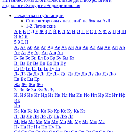
Питание
Стоматология
Счастливое детство
Урология и
андрология
Хирургия
Эндокринология
лекарства и субстанции
Список торговых названий на буквы А-Я
1-Z Латинские
А
Б
В
Г
Д
Е
Ж
З
И
Й
К
Л
М
Н
О
П
Р
С
Т
У
Ф
Х
Ц
Ч
Ш
Э
Ю
Я
5
9
L
H
А.
Аа
Аб
Ав
Аг
Ад
Ае
Аз
Аи
Ай
Ак
Ал
Ам
Ан
Ап
Ар
Ас
Ат
Ау
Аф
Ац
Аш
Аэ
Б-
Ба
Бе
Би
Бл
Бо
Бр
Бу
Бы
Бэ
В-
Ва
Вг
Ве
Ви
Во
Вп
Ву
Га
Ге
Ги
Гл
Го
Гр
Гу
Гэ
Д-
Д3
Да
Дв
Дг
Де
Дж
Ди
Дл
До
Др
Ду
Ды
Дэ
Дю
Ев
Ек
Ем
Ер
Жа
Же
Жи
Жо
За
Зв
Зе
Зи
Зм
Зо
Зу
И.
Иб
Ив
Иг
Ид
Из
Ик
Ил
Им
Ин
Ио
Ип
Ир
Ис
Ит
Иф
Их
Йо
Ка
Кв
Ке
Ки
Кл
Ко
Кр
Кс
Ку
Кь
Кэ
Л-
Ла
Ле
Ли
Ло
Лу
Ль
Лю
Ля
М-
Ма
Ме
Ми
Мл
Мм
Мо
Мс
Му
Мэ
Мю
Мя
Н-
На
Не
Ни
Но
Ну
Нь