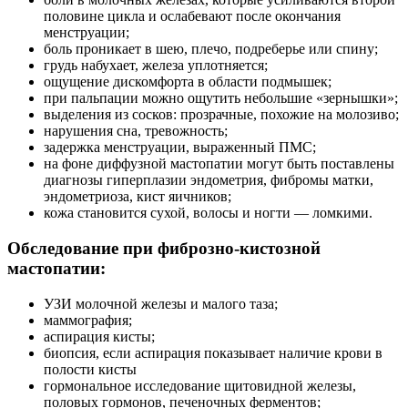
половине цикла и ослабевают после окончания
менструации;
боль проникает в шею, плечо, подреберье или спину;
грудь набухает, железа уплотняется;
ощущение дискомфорта в области подмышек;
при пальпации можно ощутить небольшие «зернышки»;
выделения из сосков: прозрачные, похожие на молозиво;
нарушения сна, тревожность;
задержка менструации, выраженный ПМС;
на фоне диффузной мастопатии могут быть поставлены
диагнозы гиперплазии эндометрия, фибромы матки,
эндометриоза, кист яичников;
кожа становится сухой, волосы и ногти — ломкими.
Обследование при фиброзно-кистозной
мастопатии:
УЗИ молочной железы и малого таза;
маммография;
аспирация кисты;
биопсия, если аспирация показывает наличие крови в
полости кисты
гормональное исследование щитовидной железы,
половых гормонов, печеночных ферментов;