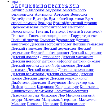
врачи
А
В
Г
Д
И
К
Л
М
Н
О
П
Р
С
Т
У
Ф
Х
Ч
Э
Акушер
Аллерголог
Андролог
Анестезиолог-
реаниматолог
Аритмолог
Артролог
Венеролог
Вертебролог
Врач лфк
Врач общей практики
Врач
скорой помощи
Врач узи
Врач эфферентной терапии
Врач-косметолог
Гастроэнтеролог
Гематолог
Гемостазиолог
Генетик
Гепатолог
Гериатр (геронтолог)
Гинеколог
Гинеколог-эндокринолог
Гирудотерапевт
Гнойный хирург
Гомеопат
Дерматолог
Детский
аллерголог
Детский гастроэнтеролог
Детский гематолог
Детский гинеколог
Детский дерматолог
Детский
дефектолог
Детский инфекционист
Детский кардиолог
Детский логопед
Детский лор
Детский массажист
Детский невролог
Детский нефролог
Детский онколог
Детский ортопед
Детский офтальмолог
Детский
психиатр
Детский психолог
Детский пульмонолог
Детский ревматолог
Детский стоматолог
Детский
уролог
Детский хирург
Детский эндокринолог
Диабетолог
Диетолог
Иммунолог
Инструктор лфк
Инфекционист
Кардиолог
Кардиохирург
Кинезиолог
Клинический фармаколог
Косметолог-эстетист
Лазерный хирург
Лимфолог
Лор
Малоинвазивный
хирург
Маммолог
Мануальный терапевт
Массажист
Миколог
Нарколог
Невролог
Нейропсихолог