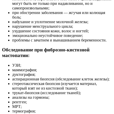
могут быть не только при надавливании, но и
самопроизвольными;
при обострении заболевания — жгучая или колющая
боль;
набухание и уплотнение молочной железы;
нарушение менструального цикла;
ухудшение состояния кожи, волос и ногтей;
эмоционально неустойчивое поведение;
проблемы с зачатием и вынашиванием беременности.
Обследование при фиброзно-кистозной
мастопатии:
УЗИ;
маммография;
дуктография;
аспирационная биопсия (обследование клеток железы);
стереотаксическая биопсия (изучается материал,
который взят не из кистозной ткани);
трукат-биопсия (исследование тканей);
анализы на гормоны;
рентген;
МРТ;
термография;