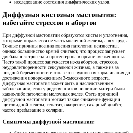
исследование состояния лимфатических узлов.
Диффузная кистозная мастопатия:
избегайте стрессов и абортов
При диффузной мастопатии образуются кисты и уплотнения,
которыми поражается не часть молочной железы, а вся грудь.
Точные причины возникновения патологии неизвестны,
однако большинство врачей считают, что процесс запускает
дисбаланс эстрогена и прогестерона в организме женщины.
Часто такой процесс запускается из-за абортов, стрессов,
неудовлетворенности сексуальной жизнью, а также из-за
поздней беременности и отказе от грудного вскармливания до
достижения новорожденным 3-хмесячного возраста.
Диффузная мастопатия может быть и наследственным
заболеванием, если у родственников по линии матери были
какие-либо патологии молочных желез. Стать причиной
диффузной мастопатии могжет также снижение функции
щитовидной железы, гепатит, ожирение, сахарный диабет,
частое пребывание в солярии.
Симптомы диффузной мастопатии:
боли в молочных железах, которые усиливаются второй