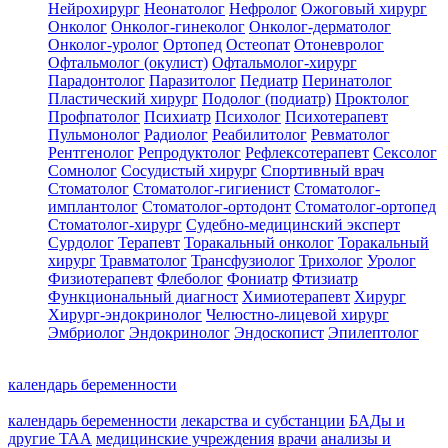
Нейрохирург
Неонатолог
Нефролог
Ожоговый хирург
Онколог
Онколог-гинеколог
Онколог-дерматолог
Онколог-уролог
Ортопед
Остеопат
Отоневролог
Офтальмолог (окулист)
Офтальмолог-хирург
Парадонтолог
Паразитолог
Педиатр
Перинатолог
Пластический хирург
Подолог (подиатр)
Проктолог
Профпатолог
Психиатр
Психолог
Психотерапевт
Пульмонолог
Радиолог
Реабилитолог
Ревматолог
Рентгенолог
Репродуктолог
Рефлексотерапевт
Сексолог
Сомнолог
Сосудистый хирург
Спортивный врач
Стоматолог
Стоматолог-гигиенист
Стоматолог-
имплантолог
Стоматолог-ортодонт
Стоматолог-ортопед
Стоматолог-хирург
Судебно-медицинский эксперт
Сурдолог
Терапевт
Торакальный онколог
Торакальный
хирург
Травматолог
Трансфузиолог
Трихолог
Уролог
Физиотерапевт
Флеболог
Фониатр
Фтизиатр
Функциональный диагност
Химиотерапевт
Хирург
Хирург-эндокринолог
Челюстно-лицевой хирург
Эмбриолог
Эндокринолог
Эндоскопист
Эпилептолог
календарь беременности
календарь беременности
лекарства и субстанции
БАДы и
другие ТАА
медицинские учреждения
врачи
анализы и