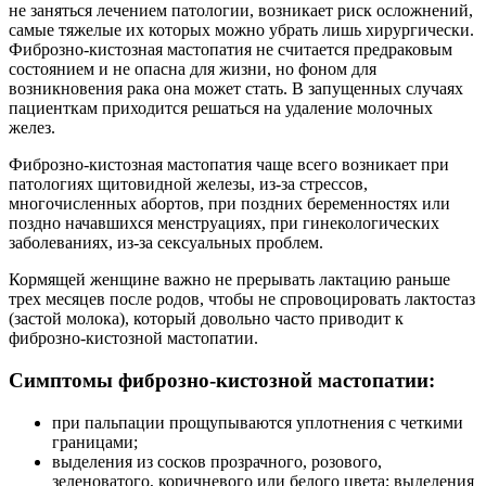
не заняться лечением патологии, возникает риск осложнений,
самые тяжелые их которых можно убрать лишь хирургически.
Фиброзно-кистозная мастопатия не считается предраковым
состоянием и не опасна для жизни, но фоном для
возникновения рака она может стать. В запущенных случаях
пациенткам приходится решаться на удаление молочных
желез.
Фиброзно-кистозная мастопатия чаще всего возникает при
патологиях щитовидной железы, из-за стрессов,
многочисленных абортов, при поздних беременностях или
поздно начавшихся менструациях, при гинекологических
заболеваниях, из-за сексуальных проблем.
Кормящей женщине важно не прерывать лактацию раньше
трех месяцев после родов, чтобы не спровоцировать лактостаз
(застой молока), который довольно часто приводит к
фиброзно-кистозной мастопатии.
Симптомы фиброзно-кистозной мастопатии:
при пальпации прощупываются уплотнения с четкими
границами;
выделения из сосков прозрачного, розового,
зеленоватого, коричневого или белого цвета; выделения