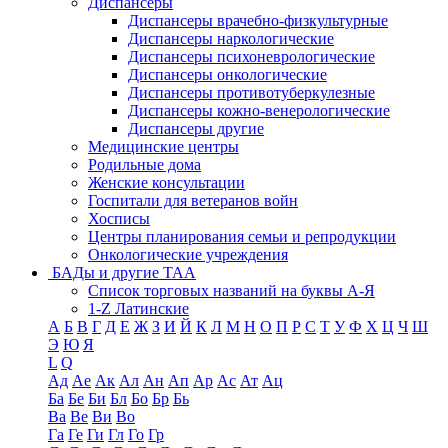
Диспансеры
Диспансеры врачебно-физкультурные
Диспансеры наркологические
Диспансеры психоневрологические
Диспансеры онкологические
Диспансеры противотуберкулезные
Диспансеры кожно-венерологические
Диспансеры другие
Медицинские центры
Родильные дома
Женские консультации
Госпитали для ветеранов войн
Хосписы
Центры планирования семьи и репродукции
Онкологические учреждения
БАДы и другие ТАА
Список торговых названий на буквы А-Я
1-Z Латинские
А
Б
В
Г
Д
Е
Ж
З
И
Й
К
Л
М
Н
О
П
Р
С
Т
У
Ф
Х
Ц
Ч
Ш
Э
Ю
Я
L
Q
Ад
Ае
Ак
Ал
Ан
Ап
Ар
Ас
Ат
Ац
Ба
Бе
Би
Бл
Бо
Бр
Бь
Ва
Ве
Ви
Во
Га
Ге
Ги
Гл
Го
Гр