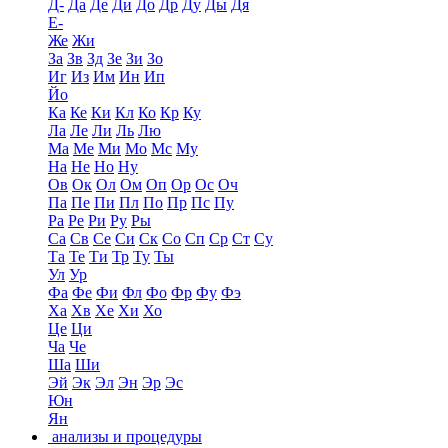
Д-
Да
Де
Ди
До
Др
Ду
Ды
Дя
Е-
Же
Жи
За
Зв
Зд
Зе
Зи
Зо
Иг
Из
Им
Ин
Ип
Йо
Ка
Ке
Ки
Кл
Ко
Кр
Ку
Ла
Ле
Ли
Ль
Лю
Ма
Ме
Ми
Мо
Мс
Му
На
Не
Но
Ну
Ов
Ок
Ол
Ом
Оп
Ор
Ос
Оч
Па
Пе
Пи
Пл
По
Пр
Пс
Пу
Ра
Ре
Ри
Ру
Ры
Са
Св
Се
Си
Ск
Со
Сп
Ср
Ст
Су
Та
Те
Ти
Тр
Ту
Ты
Ул
Ур
Фа
Фе
Фи
Фл
Фо
Фр
Фу
Фэ
Ха
Хв
Хе
Хи
Хо
Це
Ци
Ча
Че
Ша
Ши
Эй
Эк
Эл
Эн
Эр
Эс
Юн
Ян
анализы и процедуры