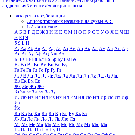
Питание
Стоматология
Счастливое детство
Урология и
андрология
Хирургия
Эндокринология
лекарства и субстанции
Список торговых названий на буквы А-Я
1-Z Латинские
А
Б
В
Г
Д
Е
Ж
З
И
Й
К
Л
М
Н
О
П
Р
С
Т
У
Ф
Х
Ц
Ч
Ш
Э
Ю
Я
5
9
L
H
А.
Аа
Аб
Ав
Аг
Ад
Ае
Аз
Аи
Ай
Ак
Ал
Ам
Ан
Ап
Ар
Ас
Ат
Ау
Аф
Ац
Аш
Аэ
Б-
Ба
Бе
Би
Бл
Бо
Бр
Бу
Бы
Бэ
В-
Ва
Вг
Ве
Ви
Во
Вп
Ву
Га
Ге
Ги
Гл
Го
Гр
Гу
Гэ
Д-
Д3
Да
Дв
Дг
Де
Дж
Ди
Дл
До
Др
Ду
Ды
Дэ
Дю
Ев
Ек
Ем
Ер
Жа
Же
Жи
Жо
За
Зв
Зе
Зи
Зм
Зо
Зу
И.
Иб
Ив
Иг
Ид
Из
Ик
Ил
Им
Ин
Ио
Ип
Ир
Ис
Ит
Иф
Их
Йо
Ка
Кв
Ке
Ки
Кл
Ко
Кр
Кс
Ку
Кь
Кэ
Л-
Ла
Ле
Ли
Ло
Лу
Ль
Лю
Ля
М-
Ма
Ме
Ми
Мл
Мм
Мо
Мс
Му
Мэ
Мю
Мя
Н-
На
Не
Ни
Но
Ну
Нь