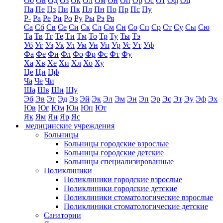
Об
Ов
Од
Оз
Ок
Ол
Ом
Он
Оп
Ор
Ос
От
Оф
Оц
Па
Пе
Пз
Пи
Пк
Пл
Пн
По
Пр
Пс
Пу
Р-
Ра
Ре
Ри
Ро
Ру
Ры
Рэ
Ря
Са
Сб
Св
Се
Си
Ск
Сл
См
Сн
Со
Сп
Ср
Ст
Су
Сы
Сю
Та
Тв
Тг
Те
Ти
Тм
То
Тр
Ту
Ты
Тэ
Уб
Уг
Уз
Ук
Ул
Ум
Ун
Уп
Ур
Ус
Ут
Уф
Фа
Фе
Фи
Фл
Фо
Фр
Фс
Фт
Фу
Ха
Хв
Хе
Хи
Хл
Хо
Ху
Це
Ци
Цф
Ча
Че
Чи
Ша
Шв
Ши
Шу
Эб
Эв
Эг
Эд
Эз
Эй
Эк
Эл
Эм
Эн
Эп
Эр
Эс
Эт
Эу
Эф
Эх
Юв
Юг
Юм
Юн
Юп
Ют
Як
Ям
Ян
Яр
Яс
медицинские учреждения
Больницы
Больницы городские взрослые
Больницы городские детские
Больницы специализированные
Поликлиники
Поликлиники городские взрослые
Поликлиники городские детские
Поликлиники стоматологические взрослые
Поликлиники стоматологические детские
Санатории