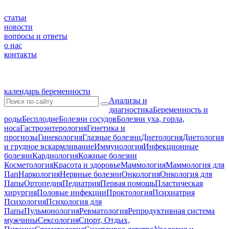
статьи
новости
вопросы и ответы
о нас
контакты
календарь беременности
Анализы и
диагностика
Беременность и
роды
Бесплодие
Болезни сосудов
Болезни уха, горла,
носа
Гастроэнтерология
Генетика и
прогнозы
Гинекология
Глазные болезни
Диетология
Диетология
и грудное вскармливание
Иммунология
Инфекционные
болезни
Кардиология
Кожные болезни
Косметология
Красота и здоровье
Маммология
Маммология для
Пап
Наркология
Нервные болезни
Онкология
Онкология для
Папы
Ортопедия
Педиатрия
Первая помощь
Пластическая
хирургия
Половые инфекции
Проктология
Психиатрия
Психология
Психология для
Папы
Пульмонология
Ревматология
Репродуктивная система
мужчины
Сексология
Спорт, Отдых,