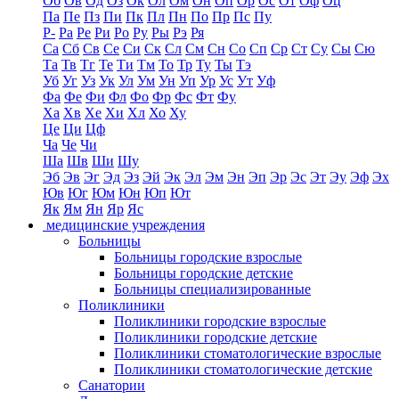
Об
Ов
Од
Оз
Ок
Ол
Ом
Он
Оп
Ор
Ос
От
Оф
Оц
Па
Пе
Пз
Пи
Пк
Пл
Пн
По
Пр
Пс
Пу
Р-
Ра
Ре
Ри
Ро
Ру
Ры
Рэ
Ря
Са
Сб
Св
Се
Си
Ск
Сл
См
Сн
Со
Сп
Ср
Ст
Су
Сы
Сю
Та
Тв
Тг
Те
Ти
Тм
То
Тр
Ту
Ты
Тэ
Уб
Уг
Уз
Ук
Ул
Ум
Ун
Уп
Ур
Ус
Ут
Уф
Фа
Фе
Фи
Фл
Фо
Фр
Фс
Фт
Фу
Ха
Хв
Хе
Хи
Хл
Хо
Ху
Це
Ци
Цф
Ча
Че
Чи
Ша
Шв
Ши
Шу
Эб
Эв
Эг
Эд
Эз
Эй
Эк
Эл
Эм
Эн
Эп
Эр
Эс
Эт
Эу
Эф
Эх
Юв
Юг
Юм
Юн
Юп
Ют
Як
Ям
Ян
Яр
Яс
медицинские учреждения
Больницы
Больницы городские взрослые
Больницы городские детские
Больницы специализированные
Поликлиники
Поликлиники городские взрослые
Поликлиники городские детские
Поликлиники стоматологические взрослые
Поликлиники стоматологические детские
Санатории