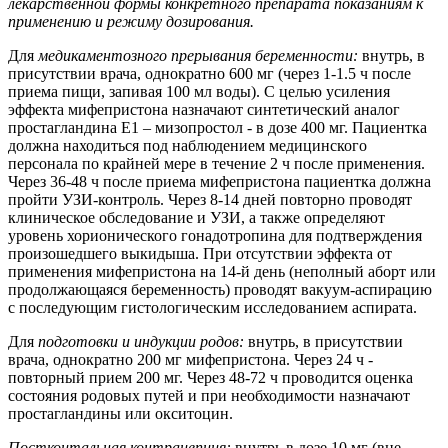
лекарственной формы конкретного препарата показаниям к
применению и режиму дозирования.
Для
медикаментозного прерывания беременности:
внутрь, в
присутствии врача, однократно 600 мг (через 1-1.5 ч после
приема пищи, запивая 100 мл воды). С целью усиления
эффекта мифепристона назначают синтетический аналог
простагландина E1 – мизопростол - в дозе 400 мг. Пациентка
должна находиться под наблюдением медицинского
персонала по крайней мере в течение 2 ч после применения.
Через 36-48 ч после приема мифепристона пациентка должна
пройти УЗИ-контроль. Через 8-14 дней повторно проводят
клиническое обследование и УЗИ, а также определяют
уровень хорионического гонадотропина для подтверждения
произошедшего выкидыша. При отсутствии эффекта от
применения мифепристона на 14-й день (неполный аборт или
продолжающаяся беременность) проводят вакуум-аспирацию
с последующим гистологическим исследованием аспирата.
Для
подготовки и индукции родов:
внутрь, в присутствии
врача, однократно 200 мг мифепристона. Через 24 ч -
повторный прием 200 мг. Через 48-72 ч проводится оценка
состояния родовых путей и при необходимости назначают
простагландины или окситоцин.
Посткоитальная контрацепция:
внутрь в дозе 10 мг (вне