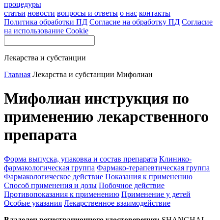
процедуры
статьи
новости
вопросы и ответы
о нас
контакты
Политика обработки ПД
Согласие на обработку ПД
Согласие
на использование Cookie
Лекарства и субстанции
Главная
Лекарства и субстанции
Мифолиан
Мифолиан инструкция по
применению лекарственного
препарата
Форма выпуска, упаковка и состав препарата
Клинико-
фармакологическая группа
Фармако-терапевтическая группа
Фармакологическое действие
Показания к применению
Способ применения и дозы
Побочное действие
Противопоказания к применению
Применение у детей
Особые указания
Лекарственное взаимодействие
Владелец регистрационного удостоверения:
SHANGHAI