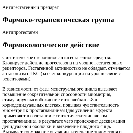
Антигестагенный препарат
Фармако-терапевтическая группа
Антипрогестаген
Фармакологическое действие
Синтетическое стероидное антигестагенное средство.
Блокирует действие прогестерона на уровне гестагеновых
рецепторов. Гестагенной активностью не обладает, отмечается
антагонизм с ГКС (за счет конкуренции на уровне связи с
рецепторами).
В зависимости от фазы менструального цикла вызывает
повышение сократительной способности миометрия,
стимулируя высвобождение интерлейкина-8 в
хориодецидуальных клетках, повышая чувствительность
миометрия к простагландинам (для усиления эффекта
применяют в сочетании с синтетическим аналогом
простагландина), в результате чего происходит десквамация
децидуальной оболочки и выведение плодного яйца.
Вызывает торможение овуляции, изменение эндометрия и