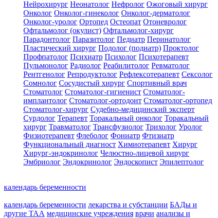
Нейрохирург
Неонатолог
Нефролог
Ожоговый хирург
Онколог
Онколог-гинеколог
Онколог-дерматолог
Онколог-уролог
Ортопед
Остеопат
Отоневролог
Офтальмолог (окулист)
Офтальмолог-хирург
Парадонтолог
Паразитолог
Педиатр
Перинатолог
Пластический хирург
Подолог (подиатр)
Проктолог
Профпатолог
Психиатр
Психолог
Психотерапевт
Пульмонолог
Радиолог
Реабилитолог
Ревматолог
Рентгенолог
Репродуктолог
Рефлексотерапевт
Сексолог
Сомнолог
Сосудистый хирург
Спортивный врач
Стоматолог
Стоматолог-гигиенист
Стоматолог-
имплантолог
Стоматолог-ортодонт
Стоматолог-ортопед
Стоматолог-хирург
Судебно-медицинский эксперт
Сурдолог
Терапевт
Торакальный онколог
Торакальный
хирург
Травматолог
Трансфузиолог
Трихолог
Уролог
Физиотерапевт
Флеболог
Фониатр
Фтизиатр
Функциональный диагност
Химиотерапевт
Хирург
Хирург-эндокринолог
Челюстно-лицевой хирург
Эмбриолог
Эндокринолог
Эндоскопист
Эпилептолог
календарь беременности
календарь беременности
лекарства и субстанции
БАДы и
другие ТАА
медицинские учреждения
врачи
анализы и