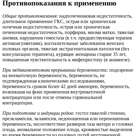
Противопоказания к применению
Общие противопоказания:
надпочечниковая недостаточность,
длительное применение ГКС, острая или хроническая
почечная недостаточность, острая или хроническая
печеночная недостаточность, порфирия, миома матки, тяжелая
анемия, нарушения гемостаза (в т.ч. предшествующая терапия
антикоагулянтами), воспалительные заболевания женских
половых органов, тяжелая экстрагенитальная патология (без
консультации терапевта), курящие женщины старше 35 лет,
повышенная чувствительность к мифепристону (в анамнезе).
При медикаментозном прерывании беременности:
подозрение
на внематочную беременность, беременность, не
подтвержденная клиническими исследованиями,
беременность сроком более 42 дней аменореи, беременность,
возникшая на фоне применения внутриматочной
контрацепции или после отмены гормональной
контрацепции.
При подготовке и индукции родов:
гестоз тяжелой степени,
преэклампсия, эклампсия, недоношенная или переношенная
беременность, несоответствие размеров таза матери и головки
плода, аномальное положение плода, кровянистые выделения
во время беременности из половых путей неуточненной