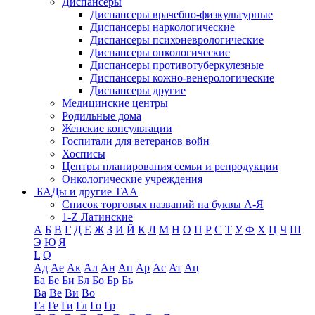
Диспансеры
Диспансеры врачебно-физкультурные
Диспансеры наркологические
Диспансеры психоневрологические
Диспансеры онкологические
Диспансеры противотуберкулезные
Диспансеры кожно-венерологические
Диспансеры другие
Медицинские центры
Родильные дома
Женские консультации
Госпитали для ветеранов войн
Хосписы
Центры планирования семьи и репродукции
Онкологические учреждения
БАДы и другие ТАА
Список торговых названий на буквы А-Я
1-Z Латинские
А
Б
В
Г
Д
Е
Ж
З
И
Й
К
Л
М
Н
О
П
Р
С
Т
У
Ф
Х
Ц
Ч
Ш
Э
Ю
Я
L
Q
Ад
Ае
Ак
Ал
Ан
Ап
Ар
Ас
Ат
Ац
Ба
Бе
Би
Бл
Бо
Бр
Бь
Ва
Ве
Ви
Во
Га
Ге
Ги
Гл
Го
Гр