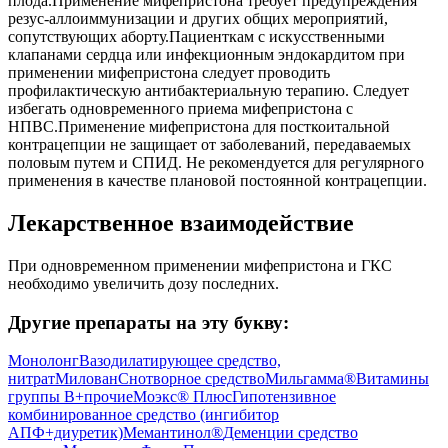
плода.Применение мифепристона требует предупреждения
резус-аллоиммунизации и других общих мероприятий,
сопутствующих аборту.Пациенткам с искусственными
клапанами сердца или инфекционным эндокардитом при
применении мифепристона следует проводить
профилактическую антибактериальную терапию. Следует
избегать одновременного приема мифепристона с
НПВС.Применение мифепристона для посткоитальной
контрацепции не защищает от заболеваний, передаваемых
половым путем и СПИД. Не рекомендуется для регулярного
применения в качестве плановой постоянной контрацепции.
Лекарственное взаимодействие
При одновременном применении мифепристона и ГКС
необходимо увеличить дозу последних.
Другие препараты на эту букву:
Монолонг
Вазодилатирующее средство,
нитрат
Милован
Снотворное средство
Мильгамма®
Витамины
группы B+прочие
Моэкс® Плюс
Гипотензивное
комбинированное средство (ингибитор
АПФ+диуретик)
Мемантинол®
Деменции средство