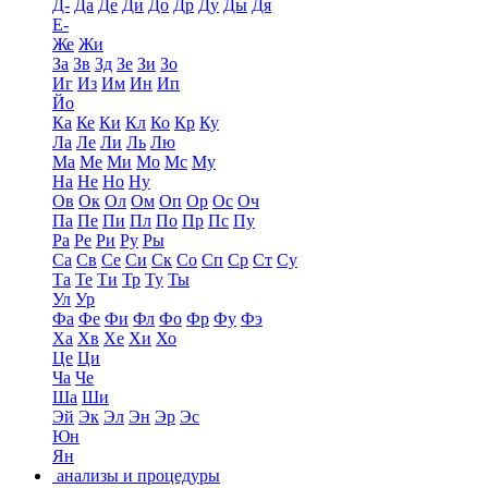
Д-
Да
Де
Ди
До
Др
Ду
Ды
Дя
Е-
Же
Жи
За
Зв
Зд
Зе
Зи
Зо
Иг
Из
Им
Ин
Ип
Йо
Ка
Ке
Ки
Кл
Ко
Кр
Ку
Ла
Ле
Ли
Ль
Лю
Ма
Ме
Ми
Мо
Мс
Му
На
Не
Но
Ну
Ов
Ок
Ол
Ом
Оп
Ор
Ос
Оч
Па
Пе
Пи
Пл
По
Пр
Пс
Пу
Ра
Ре
Ри
Ру
Ры
Са
Св
Се
Си
Ск
Со
Сп
Ср
Ст
Су
Та
Те
Ти
Тр
Ту
Ты
Ул
Ур
Фа
Фе
Фи
Фл
Фо
Фр
Фу
Фэ
Ха
Хв
Хе
Хи
Хо
Це
Ци
Ча
Че
Ша
Ши
Эй
Эк
Эл
Эн
Эр
Эс
Юн
Ян
анализы и процедуры