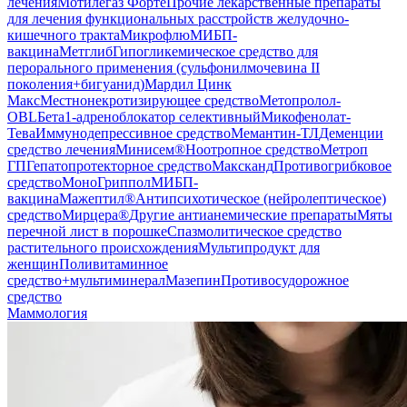
лечения
Мотилегаз Форте
Прочие лекарственные препараты
для лечения функциональных расстройств желудочно-
кишечного тракта
Микрофлю
МИБП-
вакцина
Метглиб
Гипогликемическое средство для
перорального применения (сульфонилмочевина II
поколения+бигуанид)
Мардил Цинк
Макс
Местнонекротизирующее средство
Метопролол-
OBL
Бета1-адреноблокатор селективный
Микофенолат-
Тева
Иммунодепрессивное средство
Мемантин-ТЛ
Деменции
средство лечения
Минисем®
Ноотропное средство
Метроп
ГП
Гепатопротекторное средство
Максканд
Противогрибковое
средство
МоноГриппол
МИБП-
вакцина
Мажептил®
Антипсихотическое (нейролептическое)
средство
Мирцера®
Другие антианемические препараты
Мяты
перечной лист в порошке
Спазмолитическое средство
растительного происхождения
Мультипродукт для
женщин
Поливитаминное
средство+мультиминерал
Мазепин
Противосудорожное
средство
Маммология