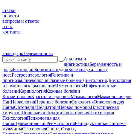
статьи
новости
вопросы и ответы
о нас
контакты
календарь беременности
Анализы и
диагностика
Беременность и
роды
Бесплодие
Болезни сосудов
Болезни уха, горла,
носа
Гастроэнтерология
Генетика и
прогнозы
Гинекология
Глазные болезни
Диетология
Диетология
и грудное вскармливание
Иммунология
Инфекционные
болезни
Кардиология
Кожные болезни
Косметология
Красота и здоровье
Маммология
Маммология для
Пап
Наркология
Нервные болезни
Онкология
Онкология для
Папы
Ортопедия
Педиатрия
Первая помощь
Пластическая
хирургия
Половые инфекции
Проктология
Психиатрия
Психология
Психология для
Папы
Пульмонология
Ревматология
Репродуктивная система
мужчины
Сексология
Спорт, Отдых,