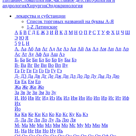
Питание
Стоматология
Счастливое детство
Урология и
андрология
Хирургия
Эндокринология
лекарства и субстанции
Список торговых названий на буквы А-Я
1-Z Латинские
А
Б
В
Г
Д
Е
Ж
З
И
Й
К
Л
М
Н
О
П
Р
С
Т
У
Ф
Х
Ц
Ч
Ш
Э
Ю
Я
5
9
L
H
А.
Аа
Аб
Ав
Аг
Ад
Ае
Аз
Аи
Ай
Ак
Ал
Ам
Ан
Ап
Ар
Ас
Ат
Ау
Аф
Ац
Аш
Аэ
Б-
Ба
Бе
Би
Бл
Бо
Бр
Бу
Бы
Бэ
В-
Ва
Вг
Ве
Ви
Во
Вп
Ву
Га
Ге
Ги
Гл
Го
Гр
Гу
Гэ
Д-
Д3
Да
Дв
Дг
Де
Дж
Ди
Дл
До
Др
Ду
Ды
Дэ
Дю
Ев
Ек
Ем
Ер
Жа
Же
Жи
Жо
За
Зв
Зе
Зи
Зм
Зо
Зу
И.
Иб
Ив
Иг
Ид
Из
Ик
Ил
Им
Ин
Ио
Ип
Ир
Ис
Ит
Иф
Их
Йо
Ка
Кв
Ке
Ки
Кл
Ко
Кр
Кс
Ку
Кь
Кэ
Л-
Ла
Ле
Ли
Ло
Лу
Ль
Лю
Ля
М-
Ма
Ме
Ми
Мл
Мм
Мо
Мс
Му
Мэ
Мю
Мя
Н-
На
Не
Ни
Но
Ну
Нь