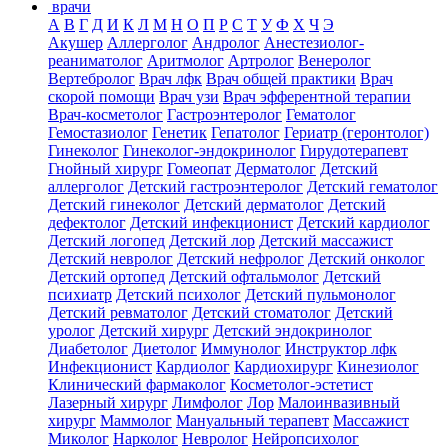
врачи
А
В
Г
Д
И
К
Л
М
Н
О
П
Р
С
Т
У
Ф
Х
Ч
Э
Акушер
Аллерголог
Андролог
Анестезиолог-
реаниматолог
Аритмолог
Артролог
Венеролог
Вертебролог
Врач лфк
Врач общей практики
Врач
скорой помощи
Врач узи
Врач эфферентной терапии
Врач-косметолог
Гастроэнтеролог
Гематолог
Гемостазиолог
Генетик
Гепатолог
Гериатр (геронтолог)
Гинеколог
Гинеколог-эндокринолог
Гирудотерапевт
Гнойный хирург
Гомеопат
Дерматолог
Детский
аллерголог
Детский гастроэнтеролог
Детский гематолог
Детский гинеколог
Детский дерматолог
Детский
дефектолог
Детский инфекционист
Детский кардиолог
Детский логопед
Детский лор
Детский массажист
Детский невролог
Детский нефролог
Детский онколог
Детский ортопед
Детский офтальмолог
Детский
психиатр
Детский психолог
Детский пульмонолог
Детский ревматолог
Детский стоматолог
Детский
уролог
Детский хирург
Детский эндокринолог
Диабетолог
Диетолог
Иммунолог
Инструктор лфк
Инфекционист
Кардиолог
Кардиохирург
Кинезиолог
Клинический фармаколог
Косметолог-эстетист
Лазерный хирург
Лимфолог
Лор
Малоинвазивный
хирург
Маммолог
Мануальный терапевт
Массажист
Миколог
Нарколог
Невролог
Нейропсихолог