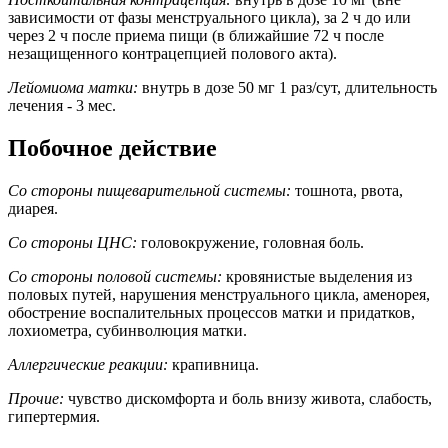
зависимости от фазы менструального цикла), за 2 ч до или
через 2 ч после приема пищи (в ближайшие 72 ч после
незащищенного контрацепцией полового акта).
Лейомиома матки:
внутрь в дозе 50 мг 1 раз/сут, длительность
лечения - 3 мес.
Побочное действие
Со стороны пищеварительной системы:
тошнота, рвота,
диарея.
Со стороны ЦНС:
головокружение, головная боль.
Со стороны половой системы:
кровянистые выделения из
половых путей, нарушения менструального цикла, аменорея,
обострение воспалительных процессов матки и придатков,
лохиометра, субинволюция матки.
Аллергические реакции:
крапивница.
Прочие:
чувство дискомфорта и боль внизу живота, слабость,
гипертермия.