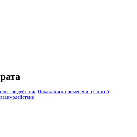
арата
ическое действие
Показания к применению
Способ
 взаимодействие