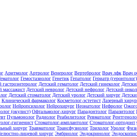
ог
Аритмолог
Артролог
Венеролог
Вертебролог
Врач лфк
Врач 
Гематолог
Гемостазиолог
Генетик
Гепатолог
Гериатр (геронтолог)
й гастроэнтеролог
Детский гематолог
Детский гинеколог
Детски
й массажист
Детский невролог
Детский нефролог
Детский онкол
олог
Детский стоматолог
Детский уролог
Детский хирург
Детски
г
Клинический фармаколог
Косметолог-эстетист
Лазерный хирур
ролог
Нейропсихолог
Нейрохирург
Неонатолог
Нефролог
Ожого
олог (окулист)
Офтальмолог-хирург
Парадонтолог
Паразитолог
евт
Пульмонолог
Радиолог
Реабилитолог
Ревматолог
Рентгеноло
олог-гигиенист
Стоматолог-имплантолог
Стоматолог-ортодонт
льный хирург
Травматолог
Трансфузиолог
Трихолог
Уролог
Физи
елюстно-лицевой хирург
Эмбриолог
Эндокринолог
Эндоскопис