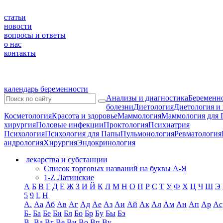
статьи
новости
вопросы и ответы
о нас
контакты
календарь беременности
Анализы и диагностика
Беременно
болезни
Диетология
Диетология и
Косметология
Красота и здоровье
Маммология
Маммология для 
хирургия
Половые инфекции
Проктология
Психиатрия
Психология
Психология для Папы
Пульмонология
Ревматология
андрология
Хирургия
Эндокринология
лекарства и субстанции
Список торговых названий на буквы А-Я
1-Z Латинские
А
Б
В
Г
Д
Е
Ж
З
И
Й
К
Л
М
Н
О
П
Р
С
Т
У
Ф
Х
Ц
Ч
Ш
Э
5
9
L
H
А.
Аа
Аб
Ав
Аг
Ад
Ае
Аз
Аи
Ай
Ак
Ал
Ам
Ан
Ап
Ар
Ас
Б-
Ба
Бе
Би
Бл
Бо
Бр
Бу
Бы
Бэ
В-
Ва
Вг
Ве
Ви
Во
Вп
Ву