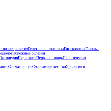
строэнтерология
Генетика и прогнозы
Гинекология
Глазные
рдиология
Кожные болезни
Ортопедия
Педиатрия
Первая помощь
Пластическая
тание
Стоматология
Счастливое детство
Урология и