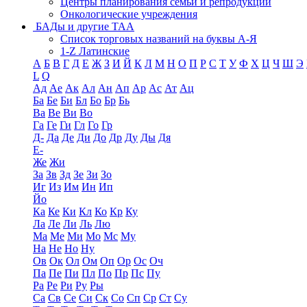
Центры планирования семьи и репродукции
Онкологические учреждения
БАДы и другие ТАА
Список торговых названий на буквы А-Я
1-Z Латинские
А
Б
В
Г
Д
Е
Ж
З
И
Й
К
Л
М
Н
О
П
Р
С
Т
У
Ф
Х
Ц
Ч
Ш
Э
L
Q
Ад
Ае
Ак
Ал
Ан
Ап
Ар
Ас
Ат
Ац
Ба
Бе
Би
Бл
Бо
Бр
Бь
Ва
Ве
Ви
Во
Га
Ге
Ги
Гл
Го
Гр
Д-
Да
Де
Ди
До
Др
Ду
Ды
Дя
Е-
Же
Жи
За
Зв
Зд
Зе
Зи
Зо
Иг
Из
Им
Ин
Ип
Йо
Ка
Ке
Ки
Кл
Ко
Кр
Ку
Ла
Ле
Ли
Ль
Лю
Ма
Ме
Ми
Мо
Мс
Му
На
Не
Но
Ну
Ов
Ок
Ол
Ом
Оп
Ор
Ос
Оч
Па
Пе
Пи
Пл
По
Пр
Пс
Пу
Ра
Ре
Ри
Ру
Ры
Са
Св
Се
Си
Ск
Со
Сп
Ср
Ст
Су