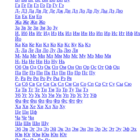
Га
Ге
Ги
Гл
Го
Гр
Гу
Гэ
Д-
Д3
Да
Дв
Дг
Де
Дж
Ди
Дл
До
Др
Ду
Ды
Дэ
Дю
Ев
Ек
Ем
Ер
Жа
Же
Жи
Жо
За
Зв
Зе
Зи
Зм
Зо
Зу
И.
Иб
Ив
Иг
Ид
Из
Ик
Ил
Им
Ин
Ио
Ип
Ир
Ис
Ит
Иф
И
Йо
Ка
Кв
Ке
Ки
Кл
Ко
Кр
Кс
Ку
Кь
Кэ
Л-
Ла
Ле
Ли
Ло
Лу
Ль
Лю
Ля
М-
Ма
Ме
Ми
Мл
Мм
Мо
Мс
Му
Мэ
Мю
Мя
Н-
На
Не
Ни
Но
Ну
Нь
Об
Ов
Од
Оз
Ок
Ол
Ом
Он
Оп
Ор
Ос
От
Оф
Оц
Па
Пе
Пз
Пи
Пк
Пл
Пн
По
Пр
Пс
Пу
Р-
Ра
Ре
Ри
Ро
Ру
Ры
Рэ
Ря
Са
Сб
Св
Се
Си
Ск
Сл
См
Сн
Со
Сп
Ср
Ст
Су
Сы
Сю
Та
Тв
Тг
Те
Ти
Тм
То
Тр
Ту
Ты
Тэ
Уб
Уг
Уз
Ук
Ул
Ум
Ун
Уп
Ур
Ус
Ут
Уф
Фа
Фе
Фи
Фл
Фо
Фр
Фс
Фт
Фу
Ха
Хв
Хе
Хи
Хл
Хо
Ху
Це
Ци
Цф
Ча
Че
Чи
Ша
Шв
Ши
Шу
Эб
Эв
Эг
Эд
Эз
Эй
Эк
Эл
Эм
Эн
Эп
Эр
Эс
Эт
Эу
Эф
Эх
Юв
Юг
Юм
Юн
Юп
Ют