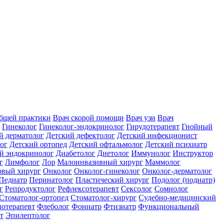
общей практики
Врач скорой помощи
Врач узи
Врач
Гинеколог
Гинеколог-эндокринолог
Гирудотерапевт
Гнойный
й дерматолог
Детский дефектолог
Детский инфекционист
ог
Детский ортопед
Детский офтальмолог
Детский психиатр
й эндокринолог
Диабетолог
Диетолог
Иммунолог
Инструктор
г
Лимфолог
Лор
Малоинвазивный хирург
Маммолог
вый хирург
Онколог
Онколог-гинеколог
Онколог-дерматолог
Педиатр
Перинатолог
Пластический хирург
Подолог (подиатр)
г
Репродуктолог
Рефлексотерапевт
Сексолог
Сомнолог
Стоматолог-ортопед
Стоматолог-хирург
Судебно-медицинский
отерапевт
Флеболог
Фониатр
Фтизиатр
Функциональный
т
Эпилептолог