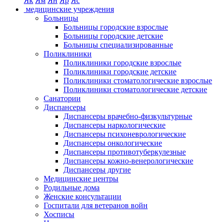
Як
Ям
Ян
Яр
Яс
медицинские учреждения
Больницы
Больницы городские взрослые
Больницы городские детские
Больницы специализированные
Поликлиники
Поликлиники городские взрослые
Поликлиники городские детские
Поликлиники стоматологические взрослые
Поликлиники стоматологические детские
Санатории
Диспансеры
Диспансеры врачебно-физкультурные
Диспансеры наркологические
Диспансеры психоневрологические
Диспансеры онкологические
Диспансеры противотуберкулезные
Диспансеры кожно-венерологические
Диспансеры другие
Медицинские центры
Родильные дома
Женские консультации
Госпитали для ветеранов войн
Хосписы