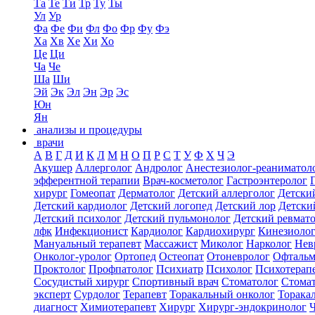
Та
Те
Ти
Тр
Ту
Ты
Ул
Ур
Фа
Фе
Фи
Фл
Фо
Фр
Фу
Фэ
Ха
Хв
Хе
Хи
Хо
Це
Ци
Ча
Че
Ша
Ши
Эй
Эк
Эл
Эн
Эр
Эс
Юн
Ян
анализы и процедуры
врачи
А
В
Г
Д
И
К
Л
М
Н
О
П
Р
С
Т
У
Ф
Х
Ч
Э
Акушер
Аллерголог
Андролог
Анестезиолог-реаниматол
эфферентной терапии
Врач-косметолог
Гастроэнтеролог
хирург
Гомеопат
Дерматолог
Детский аллерголог
Детски
Детский кардиолог
Детский логопед
Детский лор
Детски
Детский психолог
Детский пульмонолог
Детский ревмат
лфк
Инфекционист
Кардиолог
Кардиохирург
Кинезиоло
Мануальный терапевт
Массажист
Миколог
Нарколог
Нев
Онколог-уролог
Ортопед
Остеопат
Отоневролог
Офтальм
Проктолог
Профпатолог
Психиатр
Психолог
Психотерап
Сосудистый хирург
Спортивный врач
Стоматолог
Стомат
эксперт
Сурдолог
Терапевт
Торакальный онколог
Торака
диагност
Химиотерапевт
Хирург
Хирург-эндокринолог
Ч