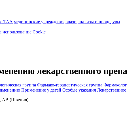
ие ТАА
медицинские учреждения
врачи
анализы и процедуры
а использование Cookie
менению лекарственного преп
логическая группа
Фармако-терапевтическая группа
Фармаколог
рименению
Применение у детей
Особые указания
Лекарственное
AB (Швеция)