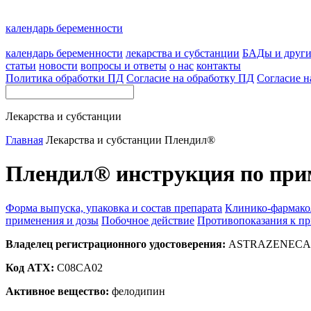
календарь беременности
календарь беременности
лекарства и субстанции
БАДы и друг
статьи
новости
вопросы и ответы
о нас
контакты
Политика обработки ПД
Согласие на обработку ПД
Согласие н
Лекарства и субстанции
Главная
Лекарства и субстанции
Плендил®
Плендил® инструкция по при
Форма выпуска, упаковка и состав препарата
Клинико-фармако
применения и дозы
Побочное действие
Противопоказания к п
Владелец регистрационного удостоверения:
ASTRAZENECA, 
Код ATX:
C08CA02
Активное вещество:
фелодипин