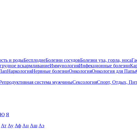
сть и роды
Бесплодие
Болезни сосудов
Болезни уха, горла, носа
Га
 грудное вскармливание
Иммунология
Инфекционные болезни
Ка
Пап
Наркология
Нервные болезни
Онкология
Онкология для Папы
Репродуктивная система мужчины
Сексология
Спорт, Отдых, Пи
Ю
Я
Ат
Ау
Аф
Ац
Аш
Аэ