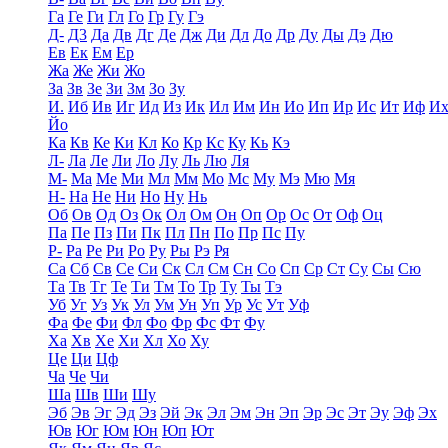
Га
Ге
Ги
Гл
Го
Гр
Гу
Гэ
Д-
Д3
Да
Дв
Дг
Де
Дж
Ди
Дл
До
Др
Ду
Ды
Дэ
Дю
Ев
Ек
Ем
Ер
Жа
Же
Жи
Жо
За
Зв
Зе
Зи
Зм
Зо
Зу
И.
Иб
Ив
Иг
Ид
Из
Ик
Ил
Им
Ин
Ио
Ип
Ир
Ис
Ит
Иф
И
Йо
Ка
Кв
Ке
Ки
Кл
Ко
Кр
Кс
Ку
Кь
Кэ
Л-
Ла
Ле
Ли
Ло
Лу
Ль
Лю
Ля
М-
Ма
Ме
Ми
Мл
Мм
Мо
Мс
Му
Мэ
Мю
Мя
Н-
На
Не
Ни
Но
Ну
Нь
Об
Ов
Од
Оз
Ок
Ол
Ом
Он
Оп
Ор
Ос
От
Оф
Оц
Па
Пе
Пз
Пи
Пк
Пл
Пн
По
Пр
Пс
Пу
Р-
Ра
Ре
Ри
Ро
Ру
Ры
Рэ
Ря
Са
Сб
Св
Се
Си
Ск
Сл
См
Сн
Со
Сп
Ср
Ст
Су
Сы
Сю
Та
Тв
Тг
Те
Ти
Тм
То
Тр
Ту
Ты
Тэ
Уб
Уг
Уз
Ук
Ул
Ум
Ун
Уп
Ур
Ус
Ут
Уф
Фа
Фе
Фи
Фл
Фо
Фр
Фс
Фт
Фу
Ха
Хв
Хе
Хи
Хл
Хо
Ху
Це
Ци
Цф
Ча
Че
Чи
Ша
Шв
Ши
Шу
Эб
Эв
Эг
Эд
Эз
Эй
Эк
Эл
Эм
Эн
Эп
Эр
Эс
Эт
Эу
Эф
Эх
Юв
Юг
Юм
Юн
Юп
Ют