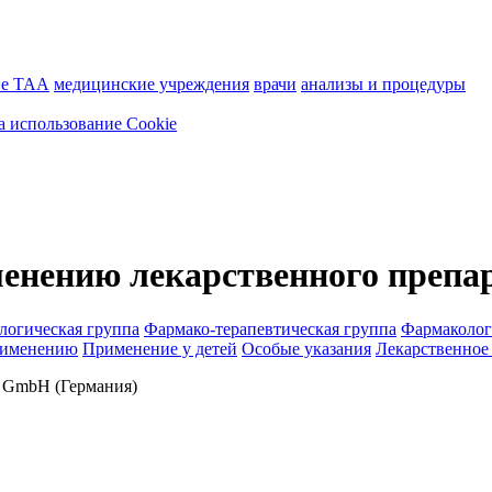
ие ТАА
медицинские учреждения
врачи
анализы и процедуры
а использование Cookie
енению лекарственного препа
логическая группа
Фармако-терапевтическая группа
Фармаколог
рименению
Применение у детей
Особые указания
Лекарственное
mbH (Германия)