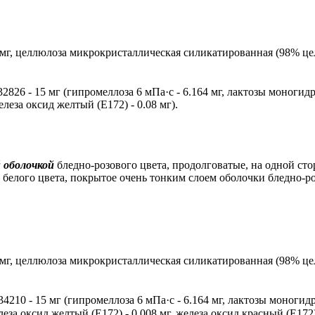
00 мг, целлюлоза микрокристаллическая силикатированная (98% 
826 - 15 мг (гипромеллоза 6 мПа·с - 6.164 мг, лактозы моногидрат 
елеза оксид желтый (E172) - 0.08 мг).
 оболочкой
бледно-розового цвета, продолговатые, на одной сто
 белого цвета, покрытое очень тонким слоем оболочки бледно-ро
00 мг, целлюлоза микрокристаллическая силикатированная (98% 
210 - 15 мг (гипромеллоза 6 мПа·с - 6.164 мг, лактозы моногидрат 
леза оксид желтый (E172) - 0.008 мг, железа оксид красный (E172) 