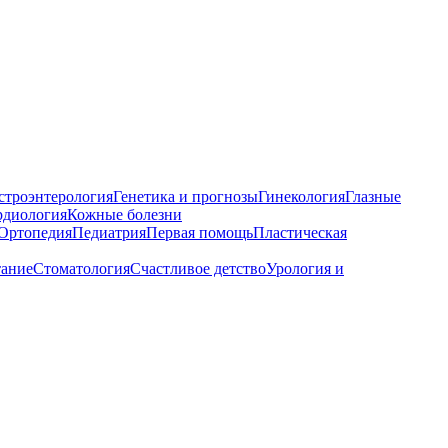
строэнтерология
Генетика и прогнозы
Гинекология
Глазные
рдиология
Кожные болезни
Ортопедия
Педиатрия
Первая помощь
Пластическая
тание
Стоматология
Счастливое детство
Урология и