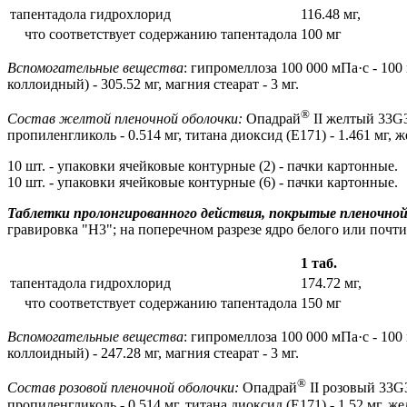
тапентадола гидрохлорид
116.48 мг,
что соответствует содержанию тапентадола
100 мг
Вспомогательные вещества
: гипромеллоза 100 000 мПа·с - 1
коллоидный) - 305.52 мг, магния стеарат - 3 мг.
®
Состав желтой пленочной оболочки:
Опадрай
II желтый 33G32
пропиленгликоль - 0.514 мг, титана диоксид (E171) - 1.461 мг, ж
10 шт. - упаковки ячейковые контурные (2) - пачки картонные.
10 шт. - упаковки ячейковые контурные (6) - пачки картонные.
Таблетки пролонгированного действия, покрытые пленочной
гравировка "H3"; на поперечном разрезе ядро белого или почти
1 таб.
тапентадола гидрохлорид
174.72 мг,
что соответствует содержанию тапентадола
150 мг
Вспомогательные вещества
: гипромеллоза 100 000 мПа·с - 1
коллоидный) - 247.28 мг, магния стеарат - 3 мг.
®
Состав розовой пленочной оболочки:
Опадрай
II розовый 33G34
пропиленгликоль - 0.514 мг, титана диоксид (E171) - 1.52 мг, же