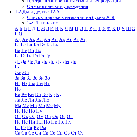
Центры планирования семьи и репродукции
Онкологические учреждения
БАДы и другие ТАА
Список торговых названий на буквы А-Я
1-Z Латинские
А
Б
В
Г
Д
Е
Ж
З
И
Й
К
Л
М
Н
О
П
Р
С
Т
У
Ф
Х
Ц
Ч
Ш
Э
L
Q
Ад
Ае
Ак
Ал
Ан
Ап
Ар
Ас
Ат
Ац
Ба
Бе
Би
Бл
Бо
Бр
Бь
Ва
Ве
Ви
Во
Га
Ге
Ги
Гл
Го
Гр
Д-
Да
Де
Ди
До
Др
Ду
Ды
Дя
Е-
Же
Жи
За
Зв
Зд
Зе
Зи
Зо
Иг
Из
Им
Ин
Ип
Йо
Ка
Ке
Ки
Кл
Ко
Кр
Ку
Ла
Ле
Ли
Ль
Лю
Ма
Ме
Ми
Мо
Мс
Му
На
Не
Но
Ну
Ов
Ок
Ол
Ом
Оп
Ор
Ос
Оч
Па
Пе
Пи
Пл
По
Пр
Пс
Пу
Ра
Ре
Ри
Ру
Ры
Са
Св
Се
Си
Ск
Со
Сп
Ср
Ст
Су