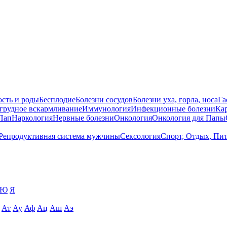
сть и роды
Бесплодие
Болезни сосудов
Болезни уха, горла, носа
Га
 грудное вскармливание
Иммунология
Инфекционные болезни
Ка
Пап
Наркология
Нервные болезни
Онкология
Онкология для Папы
Репродуктивная система мужчины
Сексология
Спорт, Отдых, Пи
Ю
Я
Ат
Ау
Аф
Ац
Аш
Аэ