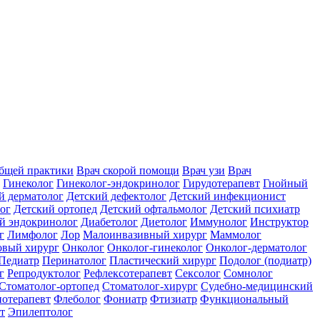
общей практики
Врач скорой помощи
Врач узи
Врач
Гинеколог
Гинеколог-эндокринолог
Гирудотерапевт
Гнойный
й дерматолог
Детский дефектолог
Детский инфекционист
ог
Детский ортопед
Детский офтальмолог
Детский психиатр
й эндокринолог
Диабетолог
Диетолог
Иммунолог
Инструктор
г
Лимфолог
Лор
Малоинвазивный хирург
Маммолог
вый хирург
Онколог
Онколог-гинеколог
Онколог-дерматолог
Педиатр
Перинатолог
Пластический хирург
Подолог (подиатр)
г
Репродуктолог
Рефлексотерапевт
Сексолог
Сомнолог
Стоматолог-ортопед
Стоматолог-хирург
Судебно-медицинский
отерапевт
Флеболог
Фониатр
Фтизиатр
Функциональный
т
Эпилептолог