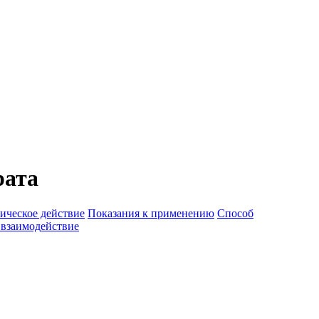
рата
ическое действие
Показания к применению
Способ
 взаимодействие