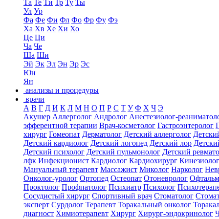
Та
Те
Ти
Тр
Ту
Ты
Ул
Ур
Фа
Фе
Фи
Фл
Фо
Фр
Фу
Фэ
Ха
Хв
Хе
Хи
Хо
Це
Ци
Ча
Че
Ша
Ши
Эй
Эк
Эл
Эн
Эр
Эс
Юн
Ян
анализы и процедуры
врачи
А
В
Г
Д
И
К
Л
М
Н
О
П
Р
С
Т
У
Ф
Х
Ч
Э
Акушер
Аллерголог
Андролог
Анестезиолог-реаниматол
эфферентной терапии
Врач-косметолог
Гастроэнтеролог
хирург
Гомеопат
Дерматолог
Детский аллерголог
Детски
Детский кардиолог
Детский логопед
Детский лор
Детски
Детский психолог
Детский пульмонолог
Детский ревмат
лфк
Инфекционист
Кардиолог
Кардиохирург
Кинезиоло
Мануальный терапевт
Массажист
Миколог
Нарколог
Нев
Онколог-уролог
Ортопед
Остеопат
Отоневролог
Офтальм
Проктолог
Профпатолог
Психиатр
Психолог
Психотерап
Сосудистый хирург
Спортивный врач
Стоматолог
Стомат
эксперт
Сурдолог
Терапевт
Торакальный онколог
Торака
диагност
Химиотерапевт
Хирург
Хирург-эндокринолог
Ч