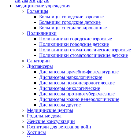
Як
Ям
Ян
Яр
Яс
медицинские учреждения
Больницы
Больницы городские взрослые
Больницы городские детские
Больницы специализированные
Поликлиники
Поликлиники городские взрослые
Поликлиники городские детские
Поликлиники стоматологические взрослые
Поликлиники стоматологические детские
Санатории
Диспансеры
Диспансеры врачебно-физкультурные
Диспансеры наркологические
Диспансеры психоневрологические
Диспансеры онкологические
Диспансеры противотуберкулезные
Диспансеры кожно-венерологические
Диспансеры другие
Медицинские центры
Родильные дома
Женские консультации
Госпитали для ветеранов войн
Хосписы