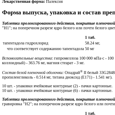
Лекарственная форма:
Палексия
Форма выпуска, упаковка и состав пре
Таблетки пролонгированного действия, покрытые пленочной
"H1"; на поперечном разрезе ядро белого или почти белого цве
1 таб.
тапентадола гидрохлорид
58.24 мг,
что соответствует содержанию тапентадола
50 мг
Вспомогательные вещества
: гипромеллоза 100 000 мПа·с - 1
коллоидный) - 363.76 мг, магния стеарат - 3 мг.
®
Состав белой пленочной оболочки:
Опадрай
II белый 33G28488 
пропиленгликоль - 0.514 мг, титана диоксид (E171) - 1.541 мг).
10 шт. - упаковки ячейковые контурные (2) - пачки картонные.
10 шт. - упаковки ячейковые контурные (6) - пачки картонные.
Таблетки пролонгированного действия, покрытые пленочной
гравировка "H2"; на поперечном разрезе ядро белого или почт
1 таб.