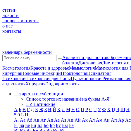
статьи
новости
вопросы и ответы
о нас
контакты
календарь беременности
Анализы и диагностика
Беременно
болезни
Диетология
Диетология и
Косметология
Красота и здоровье
Маммология
Маммология для 
хирургия
Половые инфекции
Проктология
Психиатрия
Психология
Психология для Папы
Пульмонология
Ревматология
андрология
Хирургия
Эндокринология
лекарства и субстанции
Список торговых названий на буквы А-Я
1-Z Латинские
А
Б
В
Г
Д
Е
Ж
З
И
Й
К
Л
М
Н
О
П
Р
С
Т
У
Ф
Х
Ц
Ч
Ш
Э
5
9
L
H
А.
Аа
Аб
Ав
Аг
Ад
Ае
Аз
Аи
Ай
Ак
Ал
Ам
Ан
Ап
Ар
Ас
Б-
Ба
Бе
Би
Бл
Бо
Бр
Бу
Бы
Бэ
В-
Ва
Вг
Ве
Ви
Во
Вп
Ву