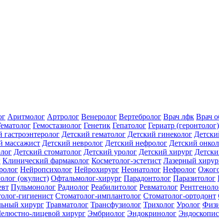
ог
Аритмолог
Артролог
Венеролог
Вертебролог
Врач лфк
Врач 
Гематолог
Гемостазиолог
Генетик
Гепатолог
Гериатр (геронтолог)
й гастроэнтеролог
Детский гематолог
Детский гинеколог
Детски
й массажист
Детский невролог
Детский нефролог
Детский онкол
олог
Детский стоматолог
Детский уролог
Детский хирург
Детски
г
Клинический фармаколог
Косметолог-эстетист
Лазерный хирур
ролог
Нейропсихолог
Нейрохирург
Неонатолог
Нефролог
Ожого
олог (окулист)
Офтальмолог-хирург
Парадонтолог
Паразитолог
евт
Пульмонолог
Радиолог
Реабилитолог
Ревматолог
Рентгеноло
олог-гигиенист
Стоматолог-имплантолог
Стоматолог-ортодонт
льный хирург
Травматолог
Трансфузиолог
Трихолог
Уролог
Физи
елюстно-лицевой хирург
Эмбриолог
Эндокринолог
Эндоскопис