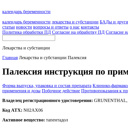
календарь беременности
календарь беременности
лекарства и субстанции
БАДы и друг
статьи
новости
вопросы и ответы
о нас
контакты
Политика обработки ПД
Согласие на обработку ПД
Согласие н
Лекарства и субстанции
Главная
Лекарства и субстанции
Палексия
Палексия инструкция по прим
Форма выпуска, упаковка и состав препарата
Клинико-фармако
применения и дозы
Побочное действие
Противопоказания к п
Владелец регистрационного удостоверения:
GRUNENTHAL, G
Код ATX:
N02AX06
Активное вещество:
тапентадол