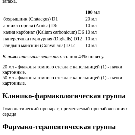
запаха.
100 мл
боярышник (Crataegus) D1
20 мл
арника горная (Arnica) D6
10 мл
калия карбонат (Kalium carbonicum) D6
10 мл
наперстянка пурпурная (Digitalis) D12
10 мл
ландыш майский (Convallaria) D12
10 мл
Вспомогательные вещества
: этанол 43% по весу.
20 мл - флаконы темного стекла с капельницей (1) - пачки
картонные.
50 мл - флаконы темного стекла с капельницей (1) - пачки
картонные.
Клинико-фармакологическая группа
Гомеопатический препарат, применяемый при заболеваниях
сердца
Фармако-терапевтическая группа