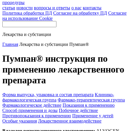
процедуры
статьи
новости
вопросы и ответы
о нас
контакты
Политика обработки ПД
Согласие на обработку ПД
Согласие
на использование Cookie
Лекарства и субстанции
Главная
Лекарства и субстанции
Пумпан®
Пумпан® инструкция по
применению лекарственного
препарата
Форма выпуска, упаковка и состав препарата
Клинико-
фармакологическая группа
Фармако-терапевтическая группа
Фармакологическое действие
Показания к применению
Способ применения и дозы
Побочное действие
Противопоказания к применению
Применение у детей
Особые указания
Лекарственное взаимодействие
Владелец регистрационного удостоверения:
ALVOGEN