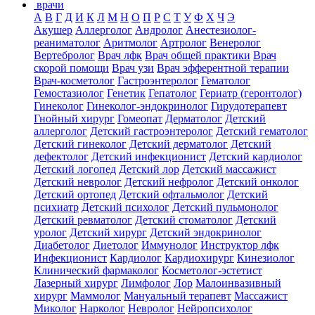
врачи
А
В
Г
Д
И
К
Л
М
Н
О
П
Р
С
Т
У
Ф
Х
Ч
Э
Акушер
Аллерголог
Андролог
Анестезиолог-
реаниматолог
Аритмолог
Артролог
Венеролог
Вертебролог
Врач лфк
Врач общей практики
Врач
скорой помощи
Врач узи
Врач эфферентной терапии
Врач-косметолог
Гастроэнтеролог
Гематолог
Гемостазиолог
Генетик
Гепатолог
Гериатр (геронтолог)
Гинеколог
Гинеколог-эндокринолог
Гирудотерапевт
Гнойный хирург
Гомеопат
Дерматолог
Детский
аллерголог
Детский гастроэнтеролог
Детский гематолог
Детский гинеколог
Детский дерматолог
Детский
дефектолог
Детский инфекционист
Детский кардиолог
Детский логопед
Детский лор
Детский массажист
Детский невролог
Детский нефролог
Детский онколог
Детский ортопед
Детский офтальмолог
Детский
психиатр
Детский психолог
Детский пульмонолог
Детский ревматолог
Детский стоматолог
Детский
уролог
Детский хирург
Детский эндокринолог
Диабетолог
Диетолог
Иммунолог
Инструктор лфк
Инфекционист
Кардиолог
Кардиохирург
Кинезиолог
Клинический фармаколог
Косметолог-эстетист
Лазерный хирург
Лимфолог
Лор
Малоинвазивный
хирург
Маммолог
Мануальный терапевт
Массажист
Миколог
Нарколог
Невролог
Нейропсихолог