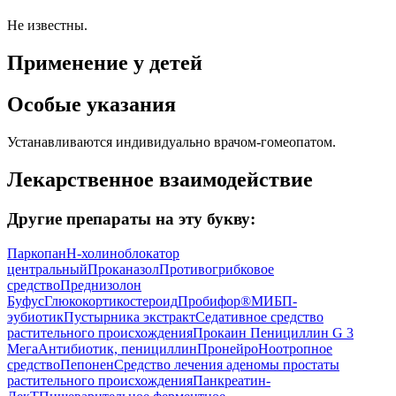
Не известны.
Применение у детей
Особые указания
Устанавливаются индивидуально врачом-гомеопатом.
Лекарственное взаимодействие
Другие препараты на эту букву:
Паркопан
Н-холиноблокатор
центральный
Проканазол
Противогрибковое
средство
Преднизолон
Буфус
Глюкокортикостероид
Пробифор®
МИБП-
эубиотик
Пустырника экстракт
Седативное средство
растительного происхождения
Прокаин Пенициллин G 3
Мега
Антибиотик, пенициллин
Пронейро
Ноотропное
средство
Пепонен
Средство лечения аденомы простаты
растительного происхождения
Панкреатин-