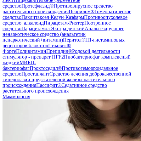
ЛекТ
Пищеварительное ферментное
средство
Протефлазид®
Противовирусное средство
растительного происхождения
Псорилом®
Гомеопатическое
средство
Паклитаксел-Келун-Казфарм
Противоопухолевое
средство, алкалоид
Пирацетам-Рихтер
Ноотропное
средство
Парацетамол Экстра детский
Анальгезирующее
ненаркотическое средство (анальгетик
ненаркотический+витамин)
Перитол®
H1-гистаминовых
рецепторов блокатор
Пиковит®
Форте
Поливитамин
Препидил®
Родовой деятельности
стимулятор - препарат ПГF2
Пиобактериофаг комплексный
жидкий
МИБП-
бактериофаг
Проктоседил®
Противогеморроидальное
средство
Простаплант
Средство лечения доброкачественной
гиперплазии предстательной железы растительного
происхождения
Пассифит®
Седативное средство
растительного происхождения
Маммология