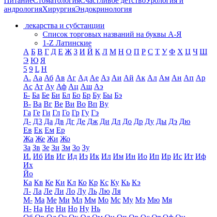
Питание
Стоматология
Счастливое детство
Урология и
андрология
Хирургия
Эндокринология
лекарства и субстанции
Список торговых названий на буквы А-Я
1-Z Латинские
А
Б
В
Г
Д
Е
Ж
З
И
Й
К
Л
М
Н
О
П
Р
С
Т
У
Ф
Х
Ц
Ч
Ш
Э
Ю
Я
5
9
L
H
А.
Аа
Аб
Ав
Аг
Ад
Ае
Аз
Аи
Ай
Ак
Ал
Ам
Ан
Ап
Ар
Ас
Ат
Ау
Аф
Ац
Аш
Аэ
Б-
Ба
Бе
Би
Бл
Бо
Бр
Бу
Бы
Бэ
В-
Ва
Вг
Ве
Ви
Во
Вп
Ву
Га
Ге
Ги
Гл
Го
Гр
Гу
Гэ
Д-
Д3
Да
Дв
Дг
Де
Дж
Ди
Дл
До
Др
Ду
Ды
Дэ
Дю
Ев
Ек
Ем
Ер
Жа
Же
Жи
Жо
За
Зв
Зе
Зи
Зм
Зо
Зу
И.
Иб
Ив
Иг
Ид
Из
Ик
Ил
Им
Ин
Ио
Ип
Ир
Ис
Ит
Иф
Их
Йо
Ка
Кв
Ке
Ки
Кл
Ко
Кр
Кс
Ку
Кь
Кэ
Л-
Ла
Ле
Ли
Ло
Лу
Ль
Лю
Ля
М-
Ма
Ме
Ми
Мл
Мм
Мо
Мс
Му
Мэ
Мю
Мя
Н-
На
Не
Ни
Но
Ну
Нь