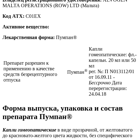
MALTA OPERATIONS (ROW) LTD (Мальта)
Код ATX:
C01EX
Активное вещество:
Лекарственная форма:
Пумпан®
Капли
гомеопатические: фл.-
капельн. 20 мл или 50
Препарат разрешен к
мл
применению в качестве
®
рег. №: П N013112/01
Пумпан
средств безрецептурного
от 16.09.11
-
отпуска
Бессрочно
Дата
перерегистрации:
24.04.18
Форма выпуска, упаковка и состав
препарата Пумпан®
Капли гомеопатические
в виде прозрачной, от желтоватого
до красновато-желтого цвета жидкости, без специфического