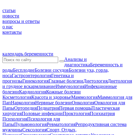
статьи
новости
вопросы и ответы
о нас
контакты
календарь беременности
Анализы и
диагностика
Беременность и
роды
Бесплодие
Болезни сосудов
Болезни уха, горла,
носа
Гастроэнтерология
Генетика и
прогнозы
Гинекология
Глазные болезни
Диетология
Диетология
и грудное вскармливание
Иммунология
Инфекционные
болезни
Кардиология
Кожные болезни
Косметология
Красота и здоровье
Маммология
Маммология для
Пап
Наркология
Нервные болезни
Онкология
Онкология для
Папы
Ортопедия
Педиатрия
Первая помощь
Пластическая
хирургия
Половые инфекции
Проктология
Психиатрия
Психология
Психология для
Папы
Пульмонология
Ревматология
Репродуктивная система
мужчины
Сексология
Спорт, Отдых,