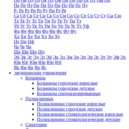
Об
Ов
Од
Оз
Ок
Ол
Ом
Он
Оп
Ор
Ос
От
Оф
Оц
Па
Пе
Пз
Пи
Пк
Пл
Пн
По
Пр
Пс
Пу
Р-
Ра
Ре
Ри
Ро
Ру
Ры
Рэ
Ря
Са
Сб
Св
Се
Си
Ск
Сл
См
Сн
Со
Сп
Ср
Ст
Су
Сы
Сю
Та
Тв
Тг
Те
Ти
Тм
То
Тр
Ту
Ты
Тэ
Уб
Уг
Уз
Ук
Ул
Ум
Ун
Уп
Ур
Ус
Ут
Уф
Фа
Фе
Фи
Фл
Фо
Фр
Фс
Фт
Фу
Ха
Хв
Хе
Хи
Хл
Хо
Ху
Це
Ци
Цф
Ча
Че
Чи
Ша
Шв
Ши
Шу
Эб
Эв
Эг
Эд
Эз
Эй
Эк
Эл
Эм
Эн
Эп
Эр
Эс
Эт
Эу
Эф
Эх
Юв
Юг
Юм
Юн
Юп
Ют
Як
Ям
Ян
Яр
Яс
медицинские учреждения
Больницы
Больницы городские взрослые
Больницы городские детские
Больницы специализированные
Поликлиники
Поликлиники городские взрослые
Поликлиники городские детские
Поликлиники стоматологические взрослые
Поликлиники стоматологические детские
Санатории