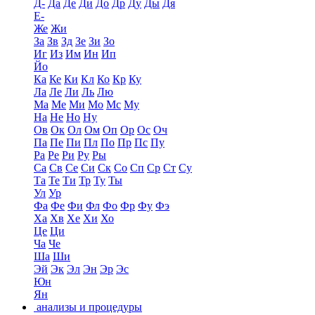
Д-
Да
Де
Ди
До
Др
Ду
Ды
Дя
Е-
Же
Жи
За
Зв
Зд
Зе
Зи
Зо
Иг
Из
Им
Ин
Ип
Йо
Ка
Ке
Ки
Кл
Ко
Кр
Ку
Ла
Ле
Ли
Ль
Лю
Ма
Ме
Ми
Мо
Мс
Му
На
Не
Но
Ну
Ов
Ок
Ол
Ом
Оп
Ор
Ос
Оч
Па
Пе
Пи
Пл
По
Пр
Пс
Пу
Ра
Ре
Ри
Ру
Ры
Са
Св
Се
Си
Ск
Со
Сп
Ср
Ст
Су
Та
Те
Ти
Тр
Ту
Ты
Ул
Ур
Фа
Фе
Фи
Фл
Фо
Фр
Фу
Фэ
Ха
Хв
Хе
Хи
Хо
Це
Ци
Ча
Че
Ша
Ши
Эй
Эк
Эл
Эн
Эр
Эс
Юн
Ян
анализы и процедуры