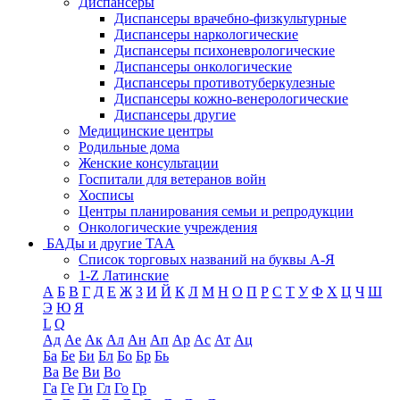
Диспансеры
Диспансеры врачебно-физкультурные
Диспансеры наркологические
Диспансеры психоневрологические
Диспансеры онкологические
Диспансеры противотуберкулезные
Диспансеры кожно-венерологические
Диспансеры другие
Медицинские центры
Родильные дома
Женские консультации
Госпитали для ветеранов войн
Хосписы
Центры планирования семьи и репродукции
Онкологические учреждения
БАДы и другие ТАА
Список торговых названий на буквы А-Я
1-Z Латинские
А
Б
В
Г
Д
Е
Ж
З
И
Й
К
Л
М
Н
О
П
Р
С
Т
У
Ф
Х
Ц
Ч
Ш
Э
Ю
Я
L
Q
Ад
Ае
Ак
Ал
Ан
Ап
Ар
Ас
Ат
Ац
Ба
Бе
Би
Бл
Бо
Бр
Бь
Ва
Ве
Ви
Во
Га
Ге
Ги
Гл
Го
Гр