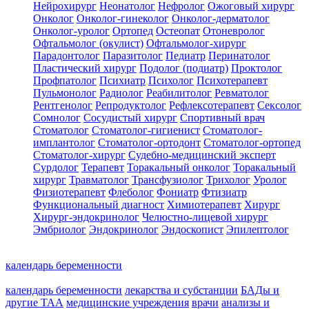
Нейрохирург
Неонатолог
Нефролог
Ожоговый хирург
Онколог
Онколог-гинеколог
Онколог-дерматолог
Онколог-уролог
Ортопед
Остеопат
Отоневролог
Офтальмолог (окулист)
Офтальмолог-хирург
Парадонтолог
Паразитолог
Педиатр
Перинатолог
Пластический хирург
Подолог (подиатр)
Проктолог
Профпатолог
Психиатр
Психолог
Психотерапевт
Пульмонолог
Радиолог
Реабилитолог
Ревматолог
Рентгенолог
Репродуктолог
Рефлексотерапевт
Сексолог
Сомнолог
Сосудистый хирург
Спортивный врач
Стоматолог
Стоматолог-гигиенист
Стоматолог-
имплантолог
Стоматолог-ортодонт
Стоматолог-ортопед
Стоматолог-хирург
Судебно-медицинский эксперт
Сурдолог
Терапевт
Торакальный онколог
Торакальный
хирург
Травматолог
Трансфузиолог
Трихолог
Уролог
Физиотерапевт
Флеболог
Фониатр
Фтизиатр
Функциональный диагност
Химиотерапевт
Хирург
Хирург-эндокринолог
Челюстно-лицевой хирург
Эмбриолог
Эндокринолог
Эндоскопист
Эпилептолог
календарь беременности
календарь беременности
лекарства и субстанции
БАДы и
другие ТАА
медицинские учреждения
врачи
анализы и