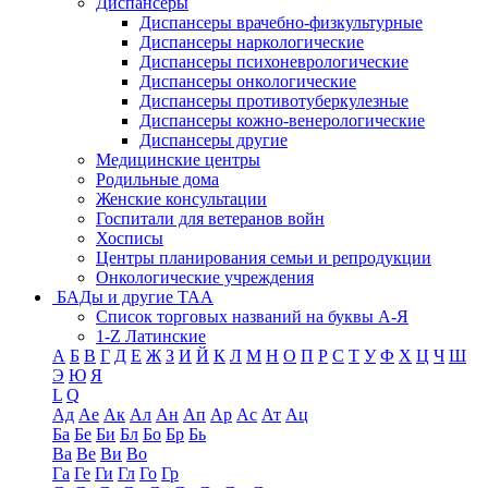
Диспансеры
Диспансеры врачебно-физкультурные
Диспансеры наркологические
Диспансеры психоневрологические
Диспансеры онкологические
Диспансеры противотуберкулезные
Диспансеры кожно-венерологические
Диспансеры другие
Медицинские центры
Родильные дома
Женские консультации
Госпитали для ветеранов войн
Хосписы
Центры планирования семьи и репродукции
Онкологические учреждения
БАДы и другие ТАА
Список торговых названий на буквы А-Я
1-Z Латинские
А
Б
В
Г
Д
Е
Ж
З
И
Й
К
Л
М
Н
О
П
Р
С
Т
У
Ф
Х
Ц
Ч
Ш
Э
Ю
Я
L
Q
Ад
Ае
Ак
Ал
Ан
Ап
Ар
Ас
Ат
Ац
Ба
Бе
Би
Бл
Бо
Бр
Бь
Ва
Ве
Ви
Во
Га
Ге
Ги
Гл
Го
Гр