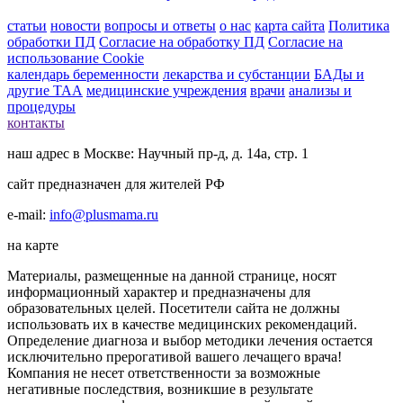
статьи
новости
вопросы и ответы
о нас
карта сайта
Политика
обработки ПД
Согласие на обработку ПД
Согласие на
использование Cookie
календарь беременности
лекарства и субстанции
БАДы и
другие ТАА
медицинские учреждения
врачи
анализы и
процедуры
контакты
наш адрес в Москве: Научный пр-д, д. 14а, стр. 1
сайт предназначен для жителей РФ
e-mail:
info@plusmama.ru
на карте
Материалы, размещенные на данной странице, носят
информационный характер и предназначены для
образовательных целей. Посетители сайта не должны
использовать их в качестве медицинских рекомендаций.
Определение диагноза и выбор методики лечения остается
исключительно прерогативой вашего лечащего врача!
Компания не несет ответственности за возможные
негативные последствия, возникшие в результате