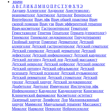
врачи
А
В
Г
Д
И
К
Л
М
Н
О
П
Р
С
Т
У
Ф
Х
Ч
Э
Акушер
Аллерголог
Андролог
Анестезиолог-
реаниматолог
Аритмолог
Артролог
Венеролог
Вертебролог
Врач лфк
Врач общей практики
Врач
скорой помощи
Врач узи
Врач эфферентной терапии
Врач-косметолог
Гастроэнтеролог
Гематолог
Гемостазиолог
Генетик
Гепатолог
Гериатр (геронтолог)
Гинеколог
Гинеколог-эндокринолог
Гирудотерапевт
Гнойный хирург
Гомеопат
Дерматолог
Детский
аллерголог
Детский гастроэнтеролог
Детский гематолог
Детский гинеколог
Детский дерматолог
Детский
дефектолог
Детский инфекционист
Детский кардиолог
Детский логопед
Детский лор
Детский массажист
Детский невролог
Детский нефролог
Детский онколог
Детский ортопед
Детский офтальмолог
Детский
психиатр
Детский психолог
Детский пульмонолог
Детский ревматолог
Детский стоматолог
Детский
уролог
Детский хирург
Детский эндокринолог
Диабетолог
Диетолог
Иммунолог
Инструктор лфк
Инфекционист
Кардиолог
Кардиохирург
Кинезиолог
Клинический фармаколог
Косметолог-эстетист
Лазерный хирург
Лимфолог
Лор
Малоинвазивный
хирург
Маммолог
Мануальный терапевт
Массажист
Миколог
Нарколог
Невролог
Нейропсихолог