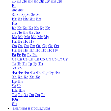
Д-
Да
Де
Ди
До
Др
Ду
Ды
Дя
Е-
Же
Жи
За
Зв
Зд
Зе
Зи
Зо
Иг
Из
Им
Ин
Ип
Йо
Ка
Ке
Ки
Кл
Ко
Кр
Ку
Ла
Ле
Ли
Ль
Лю
Ма
Ме
Ми
Мо
Мс
Му
На
Не
Но
Ну
Ов
Ок
Ол
Ом
Оп
Ор
Ос
Оч
Па
Пе
Пи
Пл
По
Пр
Пс
Пу
Ра
Ре
Ри
Ру
Ры
Са
Св
Се
Си
Ск
Со
Сп
Ср
Ст
Су
Та
Те
Ти
Тр
Ту
Ты
Ул
Ур
Фа
Фе
Фи
Фл
Фо
Фр
Фу
Фэ
Ха
Хв
Хе
Хи
Хо
Це
Ци
Ча
Че
Ша
Ши
Эй
Эк
Эл
Эн
Эр
Эс
Юн
Ян
анализы и процедуры