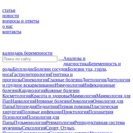
статьи
новости
вопросы и ответы
о нас
контакты
календарь беременности
Анализы и
диагностика
Беременность и
роды
Бесплодие
Болезни сосудов
Болезни уха, горла,
носа
Гастроэнтерология
Генетика и
прогнозы
Гинекология
Глазные болезни
Диетология
Диетология
и грудное вскармливание
Иммунология
Инфекционные
болезни
Кардиология
Кожные болезни
Косметология
Красота и здоровье
Маммология
Маммология для
Пап
Наркология
Нервные болезни
Онкология
Онкология для
Папы
Ортопедия
Педиатрия
Первая помощь
Пластическая
хирургия
Половые инфекции
Проктология
Психиатрия
Психология
Психология для
Папы
Пульмонология
Ревматология
Репродуктивная система
мужчины
Сексология
Спорт, Отдых,