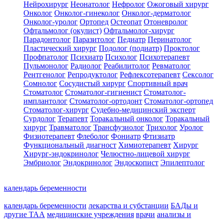
Нейрохирург
Неонатолог
Нефролог
Ожоговый хирург
Онколог
Онколог-гинеколог
Онколог-дерматолог
Онколог-уролог
Ортопед
Остеопат
Отоневролог
Офтальмолог (окулист)
Офтальмолог-хирург
Парадонтолог
Паразитолог
Педиатр
Перинатолог
Пластический хирург
Подолог (подиатр)
Проктолог
Профпатолог
Психиатр
Психолог
Психотерапевт
Пульмонолог
Радиолог
Реабилитолог
Ревматолог
Рентгенолог
Репродуктолог
Рефлексотерапевт
Сексолог
Сомнолог
Сосудистый хирург
Спортивный врач
Стоматолог
Стоматолог-гигиенист
Стоматолог-
имплантолог
Стоматолог-ортодонт
Стоматолог-ортопед
Стоматолог-хирург
Судебно-медицинский эксперт
Сурдолог
Терапевт
Торакальный онколог
Торакальный
хирург
Травматолог
Трансфузиолог
Трихолог
Уролог
Физиотерапевт
Флеболог
Фониатр
Фтизиатр
Функциональный диагност
Химиотерапевт
Хирург
Хирург-эндокринолог
Челюстно-лицевой хирург
Эмбриолог
Эндокринолог
Эндоскопист
Эпилептолог
календарь беременности
календарь беременности
лекарства и субстанции
БАДы и
другие ТАА
медицинские учреждения
врачи
анализы и