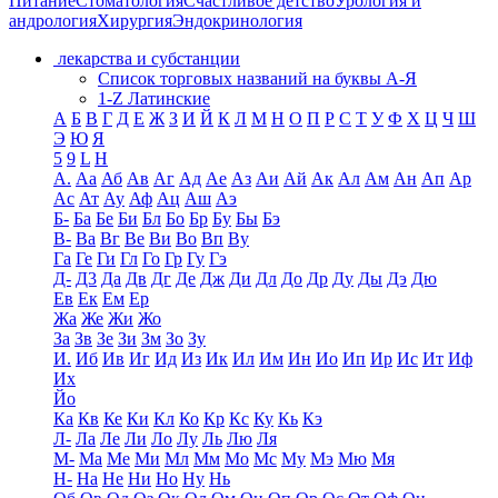
Питание
Стоматология
Счастливое детство
Урология и
андрология
Хирургия
Эндокринология
лекарства и субстанции
Список торговых названий на буквы А-Я
1-Z Латинские
А
Б
В
Г
Д
Е
Ж
З
И
Й
К
Л
М
Н
О
П
Р
С
Т
У
Ф
Х
Ц
Ч
Ш
Э
Ю
Я
5
9
L
H
А.
Аа
Аб
Ав
Аг
Ад
Ае
Аз
Аи
Ай
Ак
Ал
Ам
Ан
Ап
Ар
Ас
Ат
Ау
Аф
Ац
Аш
Аэ
Б-
Ба
Бе
Би
Бл
Бо
Бр
Бу
Бы
Бэ
В-
Ва
Вг
Ве
Ви
Во
Вп
Ву
Га
Ге
Ги
Гл
Го
Гр
Гу
Гэ
Д-
Д3
Да
Дв
Дг
Де
Дж
Ди
Дл
До
Др
Ду
Ды
Дэ
Дю
Ев
Ек
Ем
Ер
Жа
Же
Жи
Жо
За
Зв
Зе
Зи
Зм
Зо
Зу
И.
Иб
Ив
Иг
Ид
Из
Ик
Ил
Им
Ин
Ио
Ип
Ир
Ис
Ит
Иф
Их
Йо
Ка
Кв
Ке
Ки
Кл
Ко
Кр
Кс
Ку
Кь
Кэ
Л-
Ла
Ле
Ли
Ло
Лу
Ль
Лю
Ля
М-
Ма
Ме
Ми
Мл
Мм
Мо
Мс
Му
Мэ
Мю
Мя
Н-
На
Не
Ни
Но
Ну
Нь