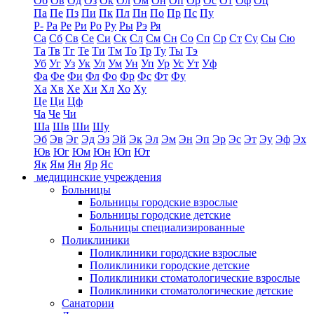
Об
Ов
Од
Оз
Ок
Ол
Ом
Он
Оп
Ор
Ос
От
Оф
Оц
Па
Пе
Пз
Пи
Пк
Пл
Пн
По
Пр
Пс
Пу
Р-
Ра
Ре
Ри
Ро
Ру
Ры
Рэ
Ря
Са
Сб
Св
Се
Си
Ск
Сл
См
Сн
Со
Сп
Ср
Ст
Су
Сы
Сю
Та
Тв
Тг
Те
Ти
Тм
То
Тр
Ту
Ты
Тэ
Уб
Уг
Уз
Ук
Ул
Ум
Ун
Уп
Ур
Ус
Ут
Уф
Фа
Фе
Фи
Фл
Фо
Фр
Фс
Фт
Фу
Ха
Хв
Хе
Хи
Хл
Хо
Ху
Це
Ци
Цф
Ча
Че
Чи
Ша
Шв
Ши
Шу
Эб
Эв
Эг
Эд
Эз
Эй
Эк
Эл
Эм
Эн
Эп
Эр
Эс
Эт
Эу
Эф
Эх
Юв
Юг
Юм
Юн
Юп
Ют
Як
Ям
Ян
Яр
Яс
медицинские учреждения
Больницы
Больницы городские взрослые
Больницы городские детские
Больницы специализированные
Поликлиники
Поликлиники городские взрослые
Поликлиники городские детские
Поликлиники стоматологические взрослые
Поликлиники стоматологические детские
Санатории