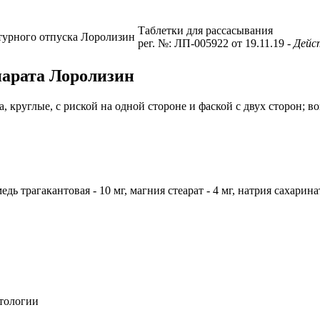
Таблетки для рассасывания
турного отпуска
Лоролизин
рег. №: ЛП-005922 от 19.11.19
- Дей
парата Лоролизин
а, круглые, с риской на одной стороне и фаской с двух сторон;
едь трагакантовая - 10 мг, магния стеарат - 4 мг, натрия сахаринат 
тологии