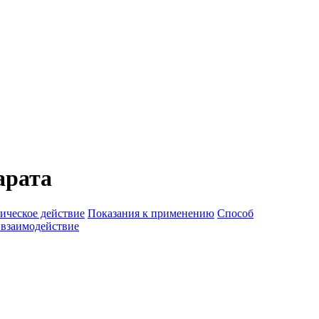
арата
ическое действие
Показания к применению
Способ
 взаимодействие