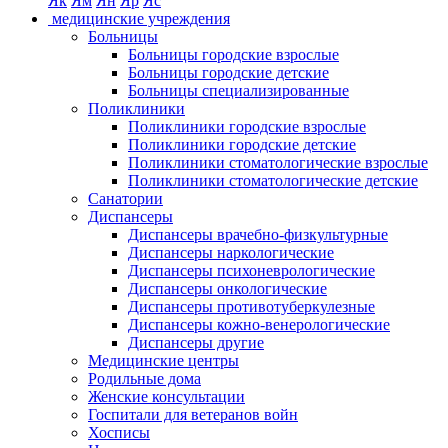
Як
Ям
Ян
Яр
Яс
медицинские учреждения
Больницы
Больницы городские взрослые
Больницы городские детские
Больницы специализированные
Поликлиники
Поликлиники городские взрослые
Поликлиники городские детские
Поликлиники стоматологические взрослые
Поликлиники стоматологические детские
Санатории
Диспансеры
Диспансеры врачебно-физкультурные
Диспансеры наркологические
Диспансеры психоневрологические
Диспансеры онкологические
Диспансеры противотуберкулезные
Диспансеры кожно-венерологические
Диспансеры другие
Медицинские центры
Родильные дома
Женские консультации
Госпитали для ветеранов войн
Хосписы