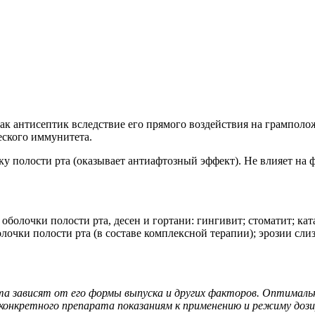
ак антисептик вследствие его прямого воздействия на грамполо
еского иммунитета.
ку полости рта (оказывает антиафтозный эффект). Не влияет на
болочки полости рта, десен и гортани: гингивит; стоматит; ка
лочки полости рта (в составе комплексной терапии); эрозии сли
та зависят от его формы выпуска и других факторов. Оптималь
онкретного препарата показаниям к применению и режиму дози