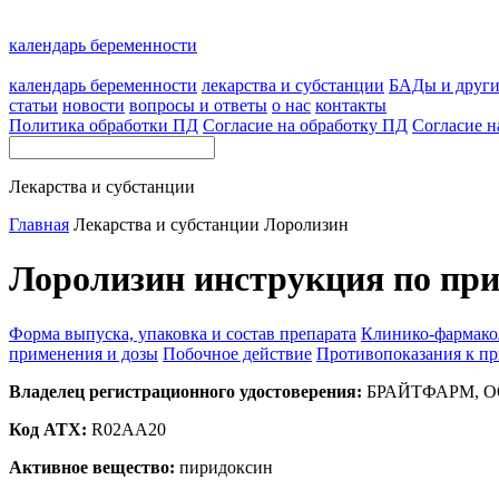
календарь беременности
календарь беременности
лекарства и субстанции
БАДы и друг
статьи
новости
вопросы и ответы
о нас
контакты
Политика обработки ПД
Согласие на обработку ПД
Согласие н
Лекарства и субстанции
Главная
Лекарства и субстанции
Лоролизин
Лоролизин инструкция по при
Форма выпуска, упаковка и состав препарата
Клинико-фармако
применения и дозы
Побочное действие
Противопоказания к п
Владелец регистрационного удостоверения:
БРАЙТФАРМ, ОО
Код ATX:
R02AA20
Активное вещество:
пиридоксин