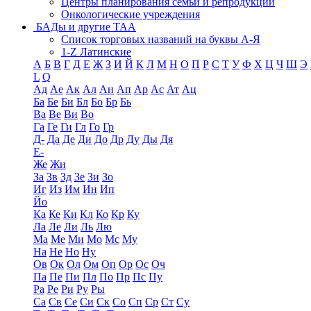
Центры планирования семьи и репродукции
Онкологические учреждения
БАДы и другие ТАА
Список торговых названий на буквы А-Я
1-Z Латинские
А
Б
В
Г
Д
Е
Ж
З
И
Й
К
Л
М
Н
О
П
Р
С
Т
У
Ф
Х
Ц
Ч
Ш
Э
L
Q
Ад
Ае
Ак
Ал
Ан
Ап
Ар
Ас
Ат
Ац
Ба
Бе
Би
Бл
Бо
Бр
Бь
Ва
Ве
Ви
Во
Га
Ге
Ги
Гл
Го
Гр
Д-
Да
Де
Ди
До
Др
Ду
Ды
Дя
Е-
Же
Жи
За
Зв
Зд
Зе
Зи
Зо
Иг
Из
Им
Ин
Ип
Йо
Ка
Ке
Ки
Кл
Ко
Кр
Ку
Ла
Ле
Ли
Ль
Лю
Ма
Ме
Ми
Мо
Мс
Му
На
Не
Но
Ну
Ов
Ок
Ол
Ом
Оп
Ор
Ос
Оч
Па
Пе
Пи
Пл
По
Пр
Пс
Пу
Ра
Ре
Ри
Ру
Ры
Са
Св
Се
Си
Ск
Со
Сп
Ср
Ст
Су