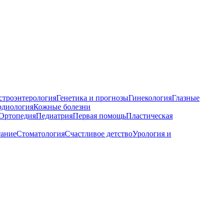
строэнтерология
Генетика и прогнозы
Гинекология
Глазные
рдиология
Кожные болезни
Ортопедия
Педиатрия
Первая помощь
Пластическая
тание
Стоматология
Счастливое детство
Урология и