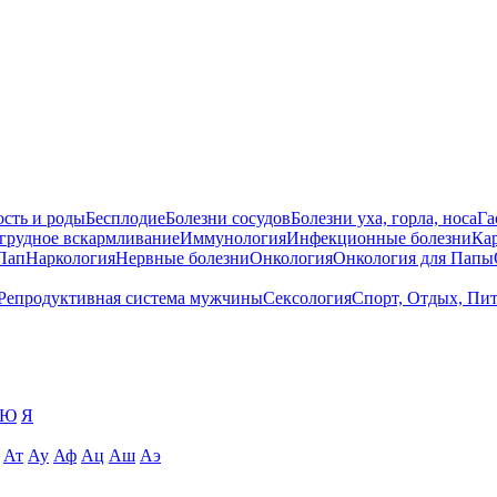
сть и роды
Бесплодие
Болезни сосудов
Болезни уха, горла, носа
Га
 грудное вскармливание
Иммунология
Инфекционные болезни
Ка
Пап
Наркология
Нервные болезни
Онкология
Онкология для Папы
Репродуктивная система мужчины
Сексология
Спорт, Отдых, Пи
Ю
Я
Ат
Ау
Аф
Ац
Аш
Аэ