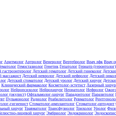
ог
Аритмолог
Артролог
Венеролог
Вертебролог
Врач лфк
Врач 
Гематолог
Гемостазиолог
Генетик
Гепатолог
Гериатр (геронтолог)
й гастроэнтеролог
Детский гематолог
Детский гинеколог
Детски
й массажист
Детский невролог
Детский нефролог
Детский онкол
олог
Детский стоматолог
Детский уролог
Детский хирург
Детски
г
Клинический фармаколог
Косметолог-эстетист
Лазерный хирур
ролог
Нейропсихолог
Нейрохирург
Неонатолог
Нефролог
Ожого
олог (окулист)
Офтальмолог-хирург
Парадонтолог
Паразитолог
евт
Пульмонолог
Радиолог
Реабилитолог
Ревматолог
Рентгеноло
олог-гигиенист
Стоматолог-имплантолог
Стоматолог-ортодонт
льный хирург
Травматолог
Трансфузиолог
Трихолог
Уролог
Физи
елюстно-лицевой хирург
Эмбриолог
Эндокринолог
Эндоскопис