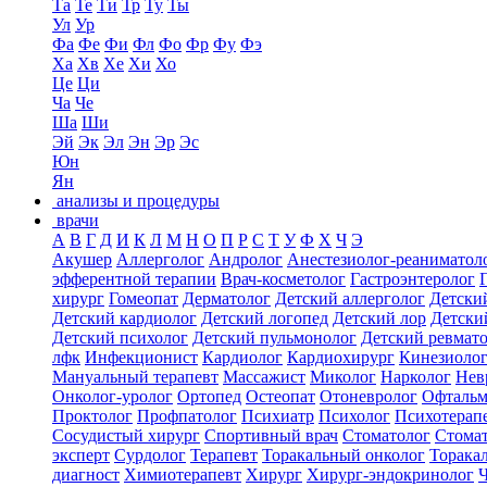
Та
Те
Ти
Тр
Ту
Ты
Ул
Ур
Фа
Фе
Фи
Фл
Фо
Фр
Фу
Фэ
Ха
Хв
Хе
Хи
Хо
Це
Ци
Ча
Че
Ша
Ши
Эй
Эк
Эл
Эн
Эр
Эс
Юн
Ян
анализы и процедуры
врачи
А
В
Г
Д
И
К
Л
М
Н
О
П
Р
С
Т
У
Ф
Х
Ч
Э
Акушер
Аллерголог
Андролог
Анестезиолог-реаниматол
эфферентной терапии
Врач-косметолог
Гастроэнтеролог
хирург
Гомеопат
Дерматолог
Детский аллерголог
Детски
Детский кардиолог
Детский логопед
Детский лор
Детски
Детский психолог
Детский пульмонолог
Детский ревмат
лфк
Инфекционист
Кардиолог
Кардиохирург
Кинезиоло
Мануальный терапевт
Массажист
Миколог
Нарколог
Нев
Онколог-уролог
Ортопед
Остеопат
Отоневролог
Офтальм
Проктолог
Профпатолог
Психиатр
Психолог
Психотерап
Сосудистый хирург
Спортивный врач
Стоматолог
Стомат
эксперт
Сурдолог
Терапевт
Торакальный онколог
Торака
диагност
Химиотерапевт
Хирург
Хирург-эндокринолог
Ч