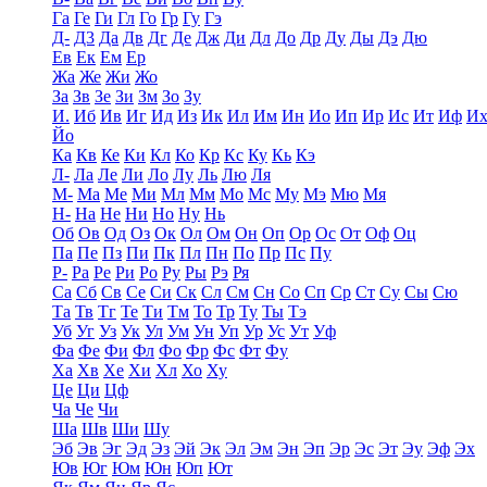
Га
Ге
Ги
Гл
Го
Гр
Гу
Гэ
Д-
Д3
Да
Дв
Дг
Де
Дж
Ди
Дл
До
Др
Ду
Ды
Дэ
Дю
Ев
Ек
Ем
Ер
Жа
Же
Жи
Жо
За
Зв
Зе
Зи
Зм
Зо
Зу
И.
Иб
Ив
Иг
Ид
Из
Ик
Ил
Им
Ин
Ио
Ип
Ир
Ис
Ит
Иф
И
Йо
Ка
Кв
Ке
Ки
Кл
Ко
Кр
Кс
Ку
Кь
Кэ
Л-
Ла
Ле
Ли
Ло
Лу
Ль
Лю
Ля
М-
Ма
Ме
Ми
Мл
Мм
Мо
Мс
Му
Мэ
Мю
Мя
Н-
На
Не
Ни
Но
Ну
Нь
Об
Ов
Од
Оз
Ок
Ол
Ом
Он
Оп
Ор
Ос
От
Оф
Оц
Па
Пе
Пз
Пи
Пк
Пл
Пн
По
Пр
Пс
Пу
Р-
Ра
Ре
Ри
Ро
Ру
Ры
Рэ
Ря
Са
Сб
Св
Се
Си
Ск
Сл
См
Сн
Со
Сп
Ср
Ст
Су
Сы
Сю
Та
Тв
Тг
Те
Ти
Тм
То
Тр
Ту
Ты
Тэ
Уб
Уг
Уз
Ук
Ул
Ум
Ун
Уп
Ур
Ус
Ут
Уф
Фа
Фе
Фи
Фл
Фо
Фр
Фс
Фт
Фу
Ха
Хв
Хе
Хи
Хл
Хо
Ху
Це
Ци
Цф
Ча
Че
Чи
Ша
Шв
Ши
Шу
Эб
Эв
Эг
Эд
Эз
Эй
Эк
Эл
Эм
Эн
Эп
Эр
Эс
Эт
Эу
Эф
Эх
Юв
Юг
Юм
Юн
Юп
Ют