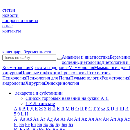
статьи
новости
вопросы и ответы
о нас
контакты
календарь беременности
Анализы и диагностика
Беременно
болезни
Диетология
Диетология и
Косметология
Красота и здоровье
Маммология
Маммология для 
хирургия
Половые инфекции
Проктология
Психиатрия
Психология
Психология для Папы
Пульмонология
Ревматология
андрология
Хирургия
Эндокринология
лекарства и субстанции
Список торговых названий на буквы А-Я
1-Z Латинские
А
Б
В
Г
Д
Е
Ж
З
И
Й
К
Л
М
Н
О
П
Р
С
Т
У
Ф
Х
Ц
Ч
Ш
Э
5
9
L
H
А.
Аа
Аб
Ав
Аг
Ад
Ае
Аз
Аи
Ай
Ак
Ал
Ам
Ан
Ап
Ар
Ас
Б-
Ба
Бе
Би
Бл
Бо
Бр
Бу
Бы
Бэ
В-
Ва
Вг
Ве
Ви
Во
Вп
Ву