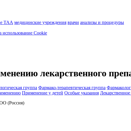
ие ТАА
медицинские учреждения
врачи
анализы и процедуры
а использование Cookie
менению лекарственного преп
логическая группа
Фармако-терапевтическая группа
Фармаколог
рименению
Применение у детей
Особые указания
Лекарственное
О (Россия)