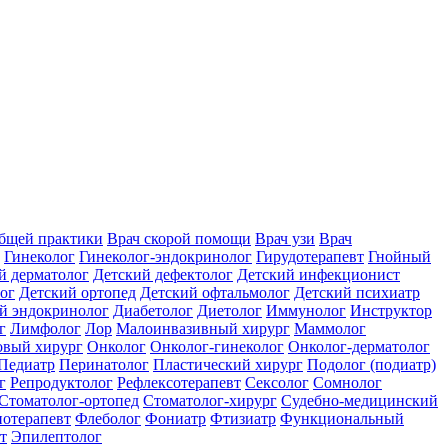
общей практики
Врач скорой помощи
Врач узи
Врач
Гинеколог
Гинеколог-эндокринолог
Гирудотерапевт
Гнойный
й дерматолог
Детский дефектолог
Детский инфекционист
ог
Детский ортопед
Детский офтальмолог
Детский психиатр
й эндокринолог
Диабетолог
Диетолог
Иммунолог
Инструктор
г
Лимфолог
Лор
Малоинвазивный хирург
Маммолог
вый хирург
Онколог
Онколог-гинеколог
Онколог-дерматолог
Педиатр
Перинатолог
Пластический хирург
Подолог (подиатр)
г
Репродуктолог
Рефлексотерапевт
Сексолог
Сомнолог
Стоматолог-ортопед
Стоматолог-хирург
Судебно-медицинский
отерапевт
Флеболог
Фониатр
Фтизиатр
Функциональный
т
Эпилептолог