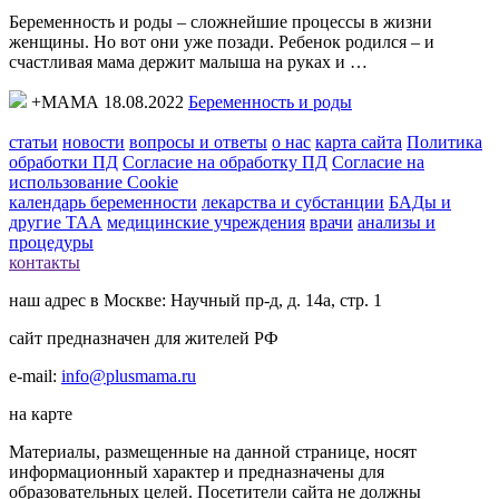
Беременность и роды – сложнейшие процессы в жизни
женщины. Но вот они уже позади. Ребенок родился – и
счастливая мама держит малыша на руках и …
+МАМА 18.08.2022
Беременность и роды
статьи
новости
вопросы и ответы
о нас
карта сайта
Политика
обработки ПД
Согласие на обработку ПД
Согласие на
использование Cookie
календарь беременности
лекарства и субстанции
БАДы и
другие ТАА
медицинские учреждения
врачи
анализы и
процедуры
контакты
наш адрес в Москве: Научный пр-д, д. 14а, стр. 1
сайт предназначен для жителей РФ
e-mail:
info@plusmama.ru
на карте
Материалы, размещенные на данной странице, носят
информационный характер и предназначены для
образовательных целей. Посетители сайта не должны