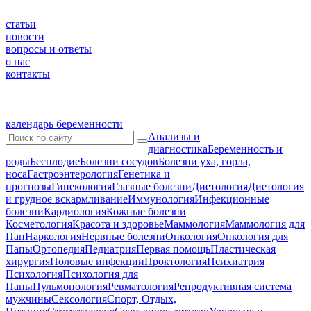
статьи
новости
вопросы и ответы
о нас
контакты
календарь беременности
Анализы и
диагностика
Беременность и
роды
Бесплодие
Болезни сосудов
Болезни уха, горла,
носа
Гастроэнтерология
Генетика и
прогнозы
Гинекология
Глазные болезни
Диетология
Диетология
и грудное вскармливание
Иммунология
Инфекционные
болезни
Кардиология
Кожные болезни
Косметология
Красота и здоровье
Маммология
Маммология для
Пап
Наркология
Нервные болезни
Онкология
Онкология для
Папы
Ортопедия
Педиатрия
Первая помощь
Пластическая
хирургия
Половые инфекции
Проктология
Психиатрия
Психология
Психология для
Папы
Пульмонология
Ревматология
Репродуктивная система
мужчины
Сексология
Спорт, Отдых,