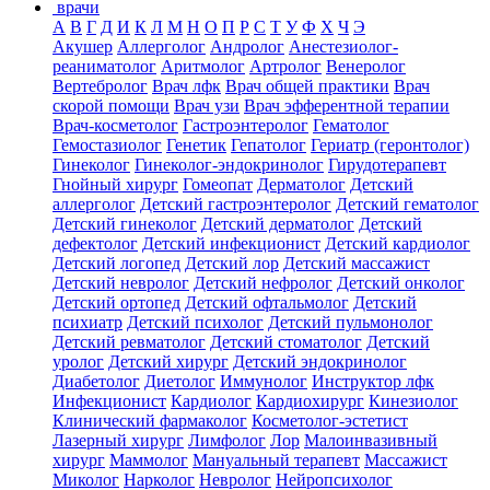
врачи
А
В
Г
Д
И
К
Л
М
Н
О
П
Р
С
Т
У
Ф
Х
Ч
Э
Акушер
Аллерголог
Андролог
Анестезиолог-
реаниматолог
Аритмолог
Артролог
Венеролог
Вертебролог
Врач лфк
Врач общей практики
Врач
скорой помощи
Врач узи
Врач эфферентной терапии
Врач-косметолог
Гастроэнтеролог
Гематолог
Гемостазиолог
Генетик
Гепатолог
Гериатр (геронтолог)
Гинеколог
Гинеколог-эндокринолог
Гирудотерапевт
Гнойный хирург
Гомеопат
Дерматолог
Детский
аллерголог
Детский гастроэнтеролог
Детский гематолог
Детский гинеколог
Детский дерматолог
Детский
дефектолог
Детский инфекционист
Детский кардиолог
Детский логопед
Детский лор
Детский массажист
Детский невролог
Детский нефролог
Детский онколог
Детский ортопед
Детский офтальмолог
Детский
психиатр
Детский психолог
Детский пульмонолог
Детский ревматолог
Детский стоматолог
Детский
уролог
Детский хирург
Детский эндокринолог
Диабетолог
Диетолог
Иммунолог
Инструктор лфк
Инфекционист
Кардиолог
Кардиохирург
Кинезиолог
Клинический фармаколог
Косметолог-эстетист
Лазерный хирург
Лимфолог
Лор
Малоинвазивный
хирург
Маммолог
Мануальный терапевт
Массажист
Миколог
Нарколог
Невролог
Нейропсихолог