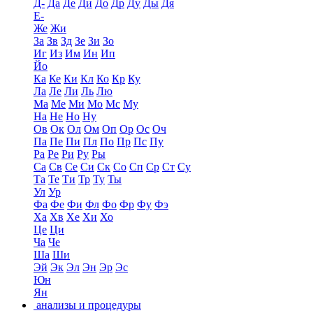
Д-
Да
Де
Ди
До
Др
Ду
Ды
Дя
Е-
Же
Жи
За
Зв
Зд
Зе
Зи
Зо
Иг
Из
Им
Ин
Ип
Йо
Ка
Ке
Ки
Кл
Ко
Кр
Ку
Ла
Ле
Ли
Ль
Лю
Ма
Ме
Ми
Мо
Мс
Му
На
Не
Но
Ну
Ов
Ок
Ол
Ом
Оп
Ор
Ос
Оч
Па
Пе
Пи
Пл
По
Пр
Пс
Пу
Ра
Ре
Ри
Ру
Ры
Са
Св
Се
Си
Ск
Со
Сп
Ср
Ст
Су
Та
Те
Ти
Тр
Ту
Ты
Ул
Ур
Фа
Фе
Фи
Фл
Фо
Фр
Фу
Фэ
Ха
Хв
Хе
Хи
Хо
Це
Ци
Ча
Че
Ша
Ши
Эй
Эк
Эл
Эн
Эр
Эс
Юн
Ян
анализы и процедуры