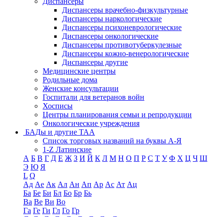
Диспансеры
Диспансеры врачебно-физкультурные
Диспансеры наркологические
Диспансеры психоневрологические
Диспансеры онкологические
Диспансеры противотуберкулезные
Диспансеры кожно-венерологические
Диспансеры другие
Медицинские центры
Родильные дома
Женские консультации
Госпитали для ветеранов войн
Хосписы
Центры планирования семьи и репродукции
Онкологические учреждения
БАДы и другие ТАА
Список торговых названий на буквы А-Я
1-Z Латинские
А
Б
В
Г
Д
Е
Ж
З
И
Й
К
Л
М
Н
О
П
Р
С
Т
У
Ф
Х
Ц
Ч
Ш
Э
Ю
Я
L
Q
Ад
Ае
Ак
Ал
Ан
Ап
Ар
Ас
Ат
Ац
Ба
Бе
Би
Бл
Бо
Бр
Бь
Ва
Ве
Ви
Во
Га
Ге
Ги
Гл
Го
Гр