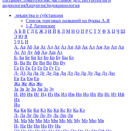
Питание
Стоматология
Счастливое детство
Урология и
андрология
Хирургия
Эндокринология
лекарства и субстанции
Список торговых названий на буквы А-Я
1-Z Латинские
А
Б
В
Г
Д
Е
Ж
З
И
Й
К
Л
М
Н
О
П
Р
С
Т
У
Ф
Х
Ц
Ч
Ш
Э
Ю
Я
5
9
L
H
А.
Аа
Аб
Ав
Аг
Ад
Ае
Аз
Аи
Ай
Ак
Ал
Ам
Ан
Ап
Ар
Ас
Ат
Ау
Аф
Ац
Аш
Аэ
Б-
Ба
Бе
Би
Бл
Бо
Бр
Бу
Бы
Бэ
В-
Ва
Вг
Ве
Ви
Во
Вп
Ву
Га
Ге
Ги
Гл
Го
Гр
Гу
Гэ
Д-
Д3
Да
Дв
Дг
Де
Дж
Ди
Дл
До
Др
Ду
Ды
Дэ
Дю
Ев
Ек
Ем
Ер
Жа
Же
Жи
Жо
За
Зв
Зе
Зи
Зм
Зо
Зу
И.
Иб
Ив
Иг
Ид
Из
Ик
Ил
Им
Ин
Ио
Ип
Ир
Ис
Ит
Иф
Их
Йо
Ка
Кв
Ке
Ки
Кл
Ко
Кр
Кс
Ку
Кь
Кэ
Л-
Ла
Ле
Ли
Ло
Лу
Ль
Лю
Ля
М-
Ма
Ме
Ми
Мл
Мм
Мо
Мс
Му
Мэ
Мю
Мя
Н-
На
Не
Ни
Но
Ну
Нь