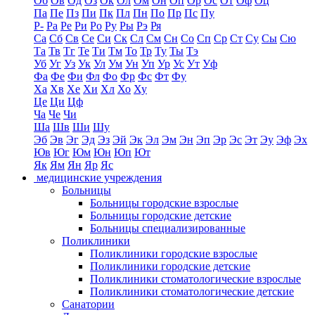
Об
Ов
Од
Оз
Ок
Ол
Ом
Он
Оп
Ор
Ос
От
Оф
Оц
Па
Пе
Пз
Пи
Пк
Пл
Пн
По
Пр
Пс
Пу
Р-
Ра
Ре
Ри
Ро
Ру
Ры
Рэ
Ря
Са
Сб
Св
Се
Си
Ск
Сл
См
Сн
Со
Сп
Ср
Ст
Су
Сы
Сю
Та
Тв
Тг
Те
Ти
Тм
То
Тр
Ту
Ты
Тэ
Уб
Уг
Уз
Ук
Ул
Ум
Ун
Уп
Ур
Ус
Ут
Уф
Фа
Фе
Фи
Фл
Фо
Фр
Фс
Фт
Фу
Ха
Хв
Хе
Хи
Хл
Хо
Ху
Це
Ци
Цф
Ча
Че
Чи
Ша
Шв
Ши
Шу
Эб
Эв
Эг
Эд
Эз
Эй
Эк
Эл
Эм
Эн
Эп
Эр
Эс
Эт
Эу
Эф
Эх
Юв
Юг
Юм
Юн
Юп
Ют
Як
Ям
Ян
Яр
Яс
медицинские учреждения
Больницы
Больницы городские взрослые
Больницы городские детские
Больницы специализированные
Поликлиники
Поликлиники городские взрослые
Поликлиники городские детские
Поликлиники стоматологические взрослые
Поликлиники стоматологические детские
Санатории