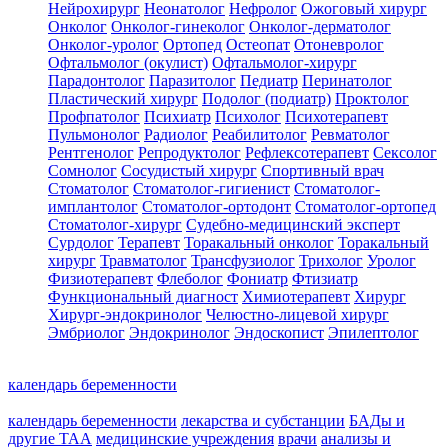
Нейрохирург
Неонатолог
Нефролог
Ожоговый хирург
Онколог
Онколог-гинеколог
Онколог-дерматолог
Онколог-уролог
Ортопед
Остеопат
Отоневролог
Офтальмолог (окулист)
Офтальмолог-хирург
Парадонтолог
Паразитолог
Педиатр
Перинатолог
Пластический хирург
Подолог (подиатр)
Проктолог
Профпатолог
Психиатр
Психолог
Психотерапевт
Пульмонолог
Радиолог
Реабилитолог
Ревматолог
Рентгенолог
Репродуктолог
Рефлексотерапевт
Сексолог
Сомнолог
Сосудистый хирург
Спортивный врач
Стоматолог
Стоматолог-гигиенист
Стоматолог-
имплантолог
Стоматолог-ортодонт
Стоматолог-ортопед
Стоматолог-хирург
Судебно-медицинский эксперт
Сурдолог
Терапевт
Торакальный онколог
Торакальный
хирург
Травматолог
Трансфузиолог
Трихолог
Уролог
Физиотерапевт
Флеболог
Фониатр
Фтизиатр
Функциональный диагност
Химиотерапевт
Хирург
Хирург-эндокринолог
Челюстно-лицевой хирург
Эмбриолог
Эндокринолог
Эндоскопист
Эпилептолог
календарь беременности
календарь беременности
лекарства и субстанции
БАДы и
другие ТАА
медицинские учреждения
врачи
анализы и