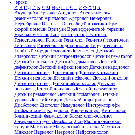
врачи
А
В
Г
Д
И
К
Л
М
Н
О
П
Р
С
Т
У
Ф
Х
Ч
Э
Акушер
Аллерголог
Андролог
Анестезиолог-
реаниматолог
Аритмолог
Артролог
Венеролог
Вертебролог
Врач лфк
Врач общей практики
Врач
скорой помощи
Врач узи
Врач эфферентной терапии
Врач-косметолог
Гастроэнтеролог
Гематолог
Гемостазиолог
Генетик
Гепатолог
Гериатр (геронтолог)
Гинеколог
Гинеколог-эндокринолог
Гирудотерапевт
Гнойный хирург
Гомеопат
Дерматолог
Детский
аллерголог
Детский гастроэнтеролог
Детский гематолог
Детский гинеколог
Детский дерматолог
Детский
дефектолог
Детский инфекционист
Детский кардиолог
Детский логопед
Детский лор
Детский массажист
Детский невролог
Детский нефролог
Детский онколог
Детский ортопед
Детский офтальмолог
Детский
психиатр
Детский психолог
Детский пульмонолог
Детский ревматолог
Детский стоматолог
Детский
уролог
Детский хирург
Детский эндокринолог
Диабетолог
Диетолог
Иммунолог
Инструктор лфк
Инфекционист
Кардиолог
Кардиохирург
Кинезиолог
Клинический фармаколог
Косметолог-эстетист
Лазерный хирург
Лимфолог
Лор
Малоинвазивный
хирург
Маммолог
Мануальный терапевт
Массажист
Миколог
Нарколог
Невролог
Нейропсихолог