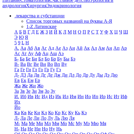
Питание
Стоматология
Счастливое детство
Урология и
андрология
Хирургия
Эндокринология
лекарства и субстанции
Список торговых названий на буквы А-Я
1-Z Латинские
А
Б
В
Г
Д
Е
Ж
З
И
Й
К
Л
М
Н
О
П
Р
С
Т
У
Ф
Х
Ц
Ч
Ш
Э
Ю
Я
5
9
L
H
А.
Аа
Аб
Ав
Аг
Ад
Ае
Аз
Аи
Ай
Ак
Ал
Ам
Ан
Ап
Ар
Ас
Ат
Ау
Аф
Ац
Аш
Аэ
Б-
Ба
Бе
Би
Бл
Бо
Бр
Бу
Бы
Бэ
В-
Ва
Вг
Ве
Ви
Во
Вп
Ву
Га
Ге
Ги
Гл
Го
Гр
Гу
Гэ
Д-
Д3
Да
Дв
Дг
Де
Дж
Ди
Дл
До
Др
Ду
Ды
Дэ
Дю
Ев
Ек
Ем
Ер
Жа
Же
Жи
Жо
За
Зв
Зе
Зи
Зм
Зо
Зу
И.
Иб
Ив
Иг
Ид
Из
Ик
Ил
Им
Ин
Ио
Ип
Ир
Ис
Ит
Иф
Их
Йо
Ка
Кв
Ке
Ки
Кл
Ко
Кр
Кс
Ку
Кь
Кэ
Л-
Ла
Ле
Ли
Ло
Лу
Ль
Лю
Ля
М-
Ма
Ме
Ми
Мл
Мм
Мо
Мс
Му
Мэ
Мю
Мя
Н-
На
Не
Ни
Но
Ну
Нь