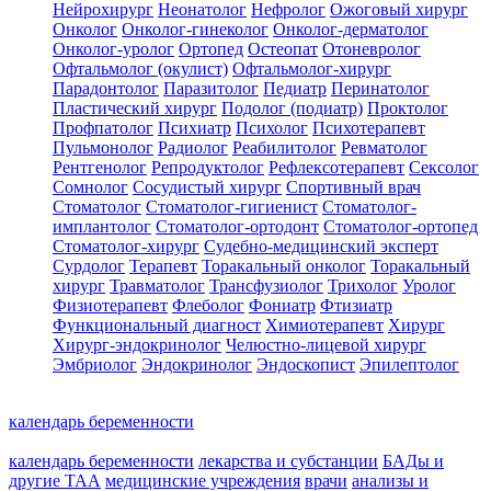
Нейрохирург
Неонатолог
Нефролог
Ожоговый хирург
Онколог
Онколог-гинеколог
Онколог-дерматолог
Онколог-уролог
Ортопед
Остеопат
Отоневролог
Офтальмолог (окулист)
Офтальмолог-хирург
Парадонтолог
Паразитолог
Педиатр
Перинатолог
Пластический хирург
Подолог (подиатр)
Проктолог
Профпатолог
Психиатр
Психолог
Психотерапевт
Пульмонолог
Радиолог
Реабилитолог
Ревматолог
Рентгенолог
Репродуктолог
Рефлексотерапевт
Сексолог
Сомнолог
Сосудистый хирург
Спортивный врач
Стоматолог
Стоматолог-гигиенист
Стоматолог-
имплантолог
Стоматолог-ортодонт
Стоматолог-ортопед
Стоматолог-хирург
Судебно-медицинский эксперт
Сурдолог
Терапевт
Торакальный онколог
Торакальный
хирург
Травматолог
Трансфузиолог
Трихолог
Уролог
Физиотерапевт
Флеболог
Фониатр
Фтизиатр
Функциональный диагност
Химиотерапевт
Хирург
Хирург-эндокринолог
Челюстно-лицевой хирург
Эмбриолог
Эндокринолог
Эндоскопист
Эпилептолог
календарь беременности
календарь беременности
лекарства и субстанции
БАДы и
другие ТАА
медицинские учреждения
врачи
анализы и