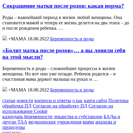
Сокращение матки после родов: какая норма?
Роды – важнейший период в жизни любой женщины. Она
становится мамой и теперь ее жизнь делится на два этапа – до
и после рождения ребенка. …
+МАМА 18.08.2022
Беременность и роды
«Болит матка после родов»… а вы ловили себя
на этой мысли?
Беременность и роды – сложнейшие процессы в жизни
женщины. Но вот они уже позади. Ребенок родился – и
счастливая мама держит малыша на руках и …
+МАМА 18.08.2022
Беременность и роды
статьи
новости
вопросы и ответы
о нас
карта сайта
Политика
обработки ПД
Согласие на обработку ПД
Согласие на
использование Cookie
календарь беременности
лекарства и субстанции
БАДы и
другие ТАА
медицинские учреждения
врачи
анализы и
процедуры
контакты