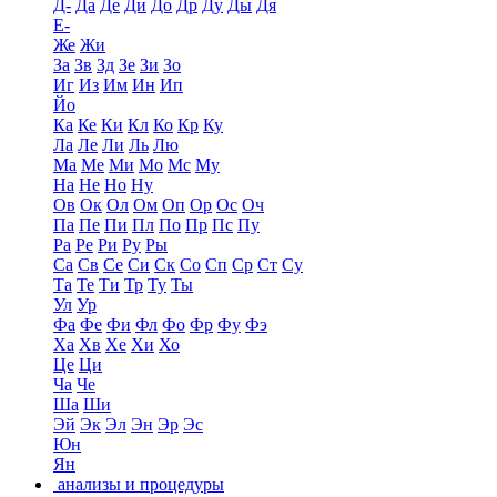
Д-
Да
Де
Ди
До
Др
Ду
Ды
Дя
Е-
Же
Жи
За
Зв
Зд
Зе
Зи
Зо
Иг
Из
Им
Ин
Ип
Йо
Ка
Ке
Ки
Кл
Ко
Кр
Ку
Ла
Ле
Ли
Ль
Лю
Ма
Ме
Ми
Мо
Мс
Му
На
Не
Но
Ну
Ов
Ок
Ол
Ом
Оп
Ор
Ос
Оч
Па
Пе
Пи
Пл
По
Пр
Пс
Пу
Ра
Ре
Ри
Ру
Ры
Са
Св
Се
Си
Ск
Со
Сп
Ср
Ст
Су
Та
Те
Ти
Тр
Ту
Ты
Ул
Ур
Фа
Фе
Фи
Фл
Фо
Фр
Фу
Фэ
Ха
Хв
Хе
Хи
Хо
Це
Ци
Ча
Че
Ша
Ши
Эй
Эк
Эл
Эн
Эр
Эс
Юн
Ян
анализы и процедуры