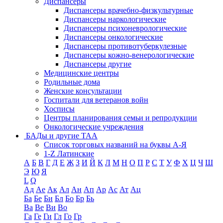
Диспансеры
Диспансеры врачебно-физкультурные
Диспансеры наркологические
Диспансеры психоневрологические
Диспансеры онкологические
Диспансеры противотуберкулезные
Диспансеры кожно-венерологические
Диспансеры другие
Медицинские центры
Родильные дома
Женские консультации
Госпитали для ветеранов войн
Хосписы
Центры планирования семьи и репродукции
Онкологические учреждения
БАДы и другие ТАА
Список торговых названий на буквы А-Я
1-Z Латинские
А
Б
В
Г
Д
Е
Ж
З
И
Й
К
Л
М
Н
О
П
Р
С
Т
У
Ф
Х
Ц
Ч
Ш
Э
Ю
Я
L
Q
Ад
Ае
Ак
Ал
Ан
Ап
Ар
Ас
Ат
Ац
Ба
Бе
Би
Бл
Бо
Бр
Бь
Ва
Ве
Ви
Во
Га
Ге
Ги
Гл
Го
Гр