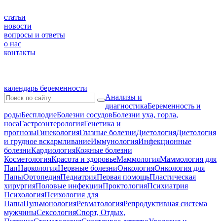
статьи
новости
вопросы и ответы
о нас
контакты
календарь беременности
Анализы и
диагностика
Беременность и
роды
Бесплодие
Болезни сосудов
Болезни уха, горла,
носа
Гастроэнтерология
Генетика и
прогнозы
Гинекология
Глазные болезни
Диетология
Диетология
и грудное вскармливание
Иммунология
Инфекционные
болезни
Кардиология
Кожные болезни
Косметология
Красота и здоровье
Маммология
Маммология для
Пап
Наркология
Нервные болезни
Онкология
Онкология для
Папы
Ортопедия
Педиатрия
Первая помощь
Пластическая
хирургия
Половые инфекции
Проктология
Психиатрия
Психология
Психология для
Папы
Пульмонология
Ревматология
Репродуктивная система
мужчины
Сексология
Спорт, Отдых,