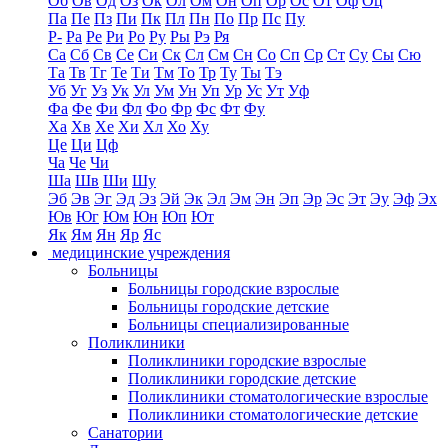
Об
Ов
Од
Оз
Ок
Ол
Ом
Он
Оп
Ор
Ос
От
Оф
Оц
Па
Пе
Пз
Пи
Пк
Пл
Пн
По
Пр
Пс
Пу
Р-
Ра
Ре
Ри
Ро
Ру
Ры
Рэ
Ря
Са
Сб
Св
Се
Си
Ск
Сл
См
Сн
Со
Сп
Ср
Ст
Су
Сы
Сю
Та
Тв
Тг
Те
Ти
Тм
То
Тр
Ту
Ты
Тэ
Уб
Уг
Уз
Ук
Ул
Ум
Ун
Уп
Ур
Ус
Ут
Уф
Фа
Фе
Фи
Фл
Фо
Фр
Фс
Фт
Фу
Ха
Хв
Хе
Хи
Хл
Хо
Ху
Це
Ци
Цф
Ча
Че
Чи
Ша
Шв
Ши
Шу
Эб
Эв
Эг
Эд
Эз
Эй
Эк
Эл
Эм
Эн
Эп
Эр
Эс
Эт
Эу
Эф
Эх
Юв
Юг
Юм
Юн
Юп
Ют
Як
Ям
Ян
Яр
Яс
медицинские учреждения
Больницы
Больницы городские взрослые
Больницы городские детские
Больницы специализированные
Поликлиники
Поликлиники городские взрослые
Поликлиники городские детские
Поликлиники стоматологические взрослые
Поликлиники стоматологические детские
Санатории