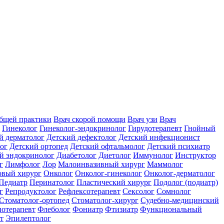
общей практики
Врач скорой помощи
Врач узи
Врач
Гинеколог
Гинеколог-эндокринолог
Гирудотерапевт
Гнойный
й дерматолог
Детский дефектолог
Детский инфекционист
ог
Детский ортопед
Детский офтальмолог
Детский психиатр
й эндокринолог
Диабетолог
Диетолог
Иммунолог
Инструктор
г
Лимфолог
Лор
Малоинвазивный хирург
Маммолог
вый хирург
Онколог
Онколог-гинеколог
Онколог-дерматолог
Педиатр
Перинатолог
Пластический хирург
Подолог (подиатр)
г
Репродуктолог
Рефлексотерапевт
Сексолог
Сомнолог
Стоматолог-ортопед
Стоматолог-хирург
Судебно-медицинский
отерапевт
Флеболог
Фониатр
Фтизиатр
Функциональный
т
Эпилептолог