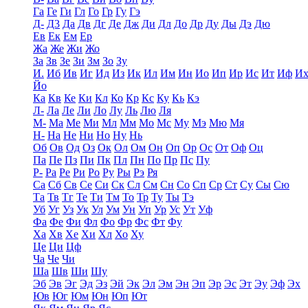
Га
Ге
Ги
Гл
Го
Гр
Гу
Гэ
Д-
Д3
Да
Дв
Дг
Де
Дж
Ди
Дл
До
Др
Ду
Ды
Дэ
Дю
Ев
Ек
Ем
Ер
Жа
Же
Жи
Жо
За
Зв
Зе
Зи
Зм
Зо
Зу
И.
Иб
Ив
Иг
Ид
Из
Ик
Ил
Им
Ин
Ио
Ип
Ир
Ис
Ит
Иф
И
Йо
Ка
Кв
Ке
Ки
Кл
Ко
Кр
Кс
Ку
Кь
Кэ
Л-
Ла
Ле
Ли
Ло
Лу
Ль
Лю
Ля
М-
Ма
Ме
Ми
Мл
Мм
Мо
Мс
Му
Мэ
Мю
Мя
Н-
На
Не
Ни
Но
Ну
Нь
Об
Ов
Од
Оз
Ок
Ол
Ом
Он
Оп
Ор
Ос
От
Оф
Оц
Па
Пе
Пз
Пи
Пк
Пл
Пн
По
Пр
Пс
Пу
Р-
Ра
Ре
Ри
Ро
Ру
Ры
Рэ
Ря
Са
Сб
Св
Се
Си
Ск
Сл
См
Сн
Со
Сп
Ср
Ст
Су
Сы
Сю
Та
Тв
Тг
Те
Ти
Тм
То
Тр
Ту
Ты
Тэ
Уб
Уг
Уз
Ук
Ул
Ум
Ун
Уп
Ур
Ус
Ут
Уф
Фа
Фе
Фи
Фл
Фо
Фр
Фс
Фт
Фу
Ха
Хв
Хе
Хи
Хл
Хо
Ху
Це
Ци
Цф
Ча
Че
Чи
Ша
Шв
Ши
Шу
Эб
Эв
Эг
Эд
Эз
Эй
Эк
Эл
Эм
Эн
Эп
Эр
Эс
Эт
Эу
Эф
Эх
Юв
Юг
Юм
Юн
Юп
Ют