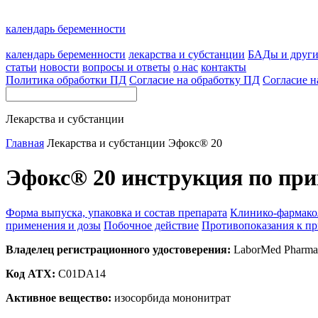
календарь беременности
календарь беременности
лекарства и субстанции
БАДы и друг
статьи
новости
вопросы и ответы
о нас
контакты
Политика обработки ПД
Согласие на обработку ПД
Согласие н
Лекарства и субстанции
Главная
Лекарства и субстанции
Эфокс® 20
Эфокс® 20 инструкция по при
Форма выпуска, упаковка и состав препарата
Клинико-фармако
применения и дозы
Побочное действие
Противопоказания к п
Владелец регистрационного удостоверения:
LaborMed Pharma,
Код ATX:
C01DA14
Активное вещество:
изосорбида мононитрат