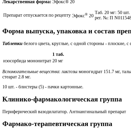
Лекарственная форма:
Эфокс® 20
Таб. 20 мг: 50 шт.
®
Препарат отпускается по рецепту
Эфокс
20
рег. №: П N011548
Форма выпуска, упаковка и состав пре
Таблетки
белого цвета, круглые, с одной стороны - плоские, с 
1 таб.
изосорбида мононитрат
20 мг
Вспомогательные вещества
: лактозы моногидрат 151.7 мг, та
стеарат 2.8 мг.
10 шт. - блистеры (5) - пачки картонные.
Клинико-фармакологическая группа
Периферический вазодилататор. Антиангинальный препарат
Фармако-терапевтическая группа