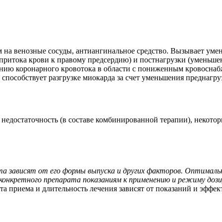
на венозные сосуды, антиангинальное средство. Вызывает умен
притока крови к правому предсердию) и постнагрузки (уменьше
нию коронарного кровотока в области с пониженным кровоснабж
 способствует разгрузке миокарда за счет уменьшения преднагр
недостаточность (в составе комбинированной терапии), некотор
та зависят от его формы выпуска и других факторов. Оптималь
онкретного препарата показаниям к применению и режиму дози
та приема и длительность лечения зависят от показаний и эффе