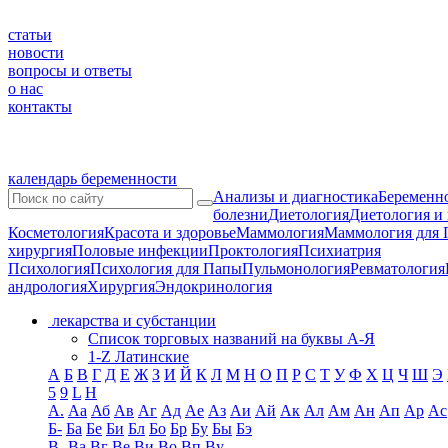
статьи
новости
вопросы и ответы
о нас
контакты
календарь беременности
Анализы и диагностика
Беременно
болезни
Диетология
Диетология и
Косметология
Красота и здоровье
Маммология
Маммология для 
хирургия
Половые инфекции
Проктология
Психиатрия
Психология
Психология для Папы
Пульмонология
Ревматология
андрология
Хирургия
Эндокринология
лекарства и субстанции
Список торговых названий на буквы А-Я
1-Z Латинские
А
Б
В
Г
Д
Е
Ж
З
И
Й
К
Л
М
Н
О
П
Р
С
Т
У
Ф
Х
Ц
Ч
Ш
Э
5
9
L
H
А.
Аа
Аб
Ав
Аг
Ад
Ае
Аз
Аи
Ай
Ак
Ал
Ам
Ан
Ап
Ар
Ас
Б-
Ба
Бе
Би
Бл
Бо
Бр
Бу
Бы
Бэ
В-
Ва
Вг
Ве
Ви
Во
Вп
Ву