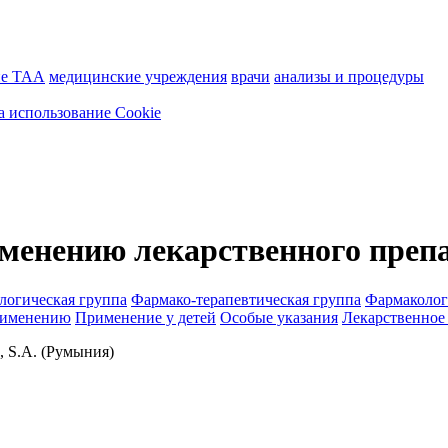
ие ТАА
медицинские учреждения
врачи
анализы и процедуры
а использование Cookie
менению лекарственного преп
логическая группа
Фармако-терапевтическая группа
Фармаколог
рименению
Применение у детей
Особые указания
Лекарственное
 S.A. (Румыния)