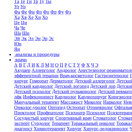
Та
Те
Ти
Тр
Ту
Ты
Ул
Ур
Фа
Фе
Фи
Фл
Фо
Фр
Фу
Фэ
Ха
Хв
Хе
Хи
Хо
Це
Ци
Ча
Че
Ша
Ши
Эй
Эк
Эл
Эн
Эр
Эс
Юн
Ян
анализы и процедуры
врачи
А
В
Г
Д
И
К
Л
М
Н
О
П
Р
С
Т
У
Ф
Х
Ч
Э
Акушер
Аллерголог
Андролог
Анестезиолог-реаниматол
эфферентной терапии
Врач-косметолог
Гастроэнтеролог
хирург
Гомеопат
Дерматолог
Детский аллерголог
Детски
Детский кардиолог
Детский логопед
Детский лор
Детски
Детский психолог
Детский пульмонолог
Детский ревмат
лфк
Инфекционист
Кардиолог
Кардиохирург
Кинезиоло
Мануальный терапевт
Массажист
Миколог
Нарколог
Нев
Онколог-уролог
Ортопед
Остеопат
Отоневролог
Офтальм
Проктолог
Профпатолог
Психиатр
Психолог
Психотерап
Сосудистый хирург
Спортивный врач
Стоматолог
Стомат
эксперт
Сурдолог
Терапевт
Торакальный онколог
Торака
диагност
Химиотерапевт
Хирург
Хирург-эндокринолог
Ч