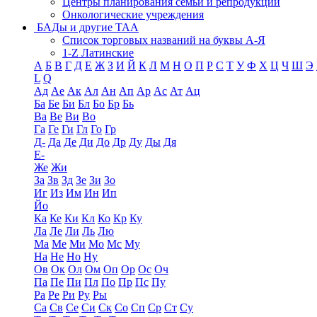
Центры планирования семьи и репродукции
Онкологические учреждения
БАДы и другие ТАА
Список торговых названий на буквы А-Я
1-Z Латинские
А
Б
В
Г
Д
Е
Ж
З
И
Й
К
Л
М
Н
О
П
Р
С
Т
У
Ф
Х
Ц
Ч
Ш
Э
L
Q
Ад
Ае
Ак
Ал
Ан
Ап
Ар
Ас
Ат
Ац
Ба
Бе
Би
Бл
Бо
Бр
Бь
Ва
Ве
Ви
Во
Га
Ге
Ги
Гл
Го
Гр
Д-
Да
Де
Ди
До
Др
Ду
Ды
Дя
Е-
Же
Жи
За
Зв
Зд
Зе
Зи
Зо
Иг
Из
Им
Ин
Ип
Йо
Ка
Ке
Ки
Кл
Ко
Кр
Ку
Ла
Ле
Ли
Ль
Лю
Ма
Ме
Ми
Мо
Мс
Му
На
Не
Но
Ну
Ов
Ок
Ол
Ом
Оп
Ор
Ос
Оч
Па
Пе
Пи
Пл
По
Пр
Пс
Пу
Ра
Ре
Ри
Ру
Ры
Са
Св
Се
Си
Ск
Со
Сп
Ср
Ст
Су