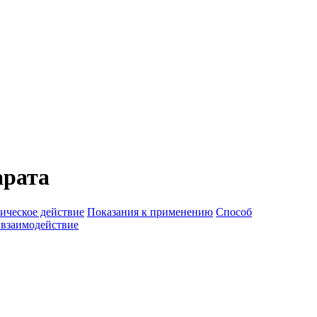
арата
ическое действие
Показания к применению
Способ
 взаимодействие