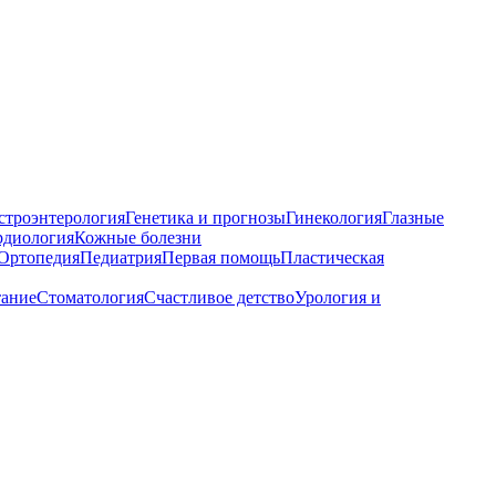
строэнтерология
Генетика и прогнозы
Гинекология
Глазные
рдиология
Кожные болезни
Ортопедия
Педиатрия
Первая помощь
Пластическая
тание
Стоматология
Счастливое детство
Урология и