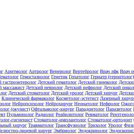
ог
Аритмолог
Артролог
Венеролог
Вертебролог
Врач лфк
Врач 
Гематолог
Гемостазиолог
Генетик
Гепатолог
Гериатр (геронтолог)
й гастроэнтеролог
Детский гематолог
Детский гинеколог
Детски
й массажист
Детский невролог
Детский нефролог
Детский онкол
олог
Детский стоматолог
Детский уролог
Детский хирург
Детски
г
Клинический фармаколог
Косметолог-эстетист
Лазерный хирур
ролог
Нейропсихолог
Нейрохирург
Неонатолог
Нефролог
Ожого
олог (окулист)
Офтальмолог-хирург
Парадонтолог
Паразитолог
евт
Пульмонолог
Радиолог
Реабилитолог
Ревматолог
Рентгеноло
олог-гигиенист
Стоматолог-имплантолог
Стоматолог-ортодонт
льный хирург
Травматолог
Трансфузиолог
Трихолог
Уролог
Физи
елюстно-лицевой хирург
Эмбриолог
Эндокринолог
Эндоскопис