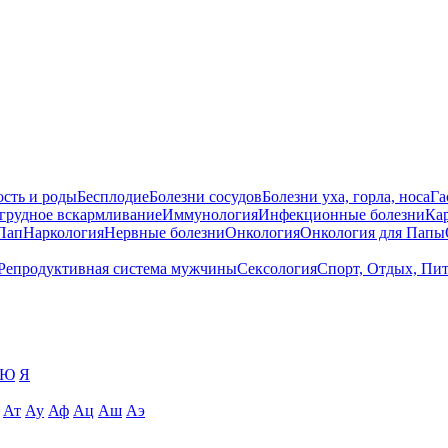
сть и роды
Бесплодие
Болезни сосудов
Болезни уха, горла, носа
Га
 грудное вскармливание
Иммунология
Инфекционные болезни
Ка
Пап
Наркология
Нервные болезни
Онкология
Онкология для Папы
Репродуктивная система мужчины
Сексология
Спорт, Отдых, Пи
Ю
Я
Ат
Ау
Аф
Ац
Аш
Аэ