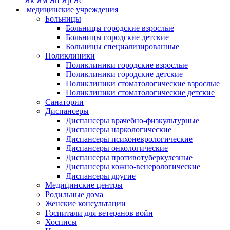
Як
Ям
Ян
Яр
Яс
медицинские учреждения
Больницы
Больницы городские взрослые
Больницы городские детские
Больницы специализированные
Поликлиники
Поликлиники городские взрослые
Поликлиники городские детские
Поликлиники стоматологические взрослые
Поликлиники стоматологические детские
Санатории
Диспансеры
Диспансеры врачебно-физкультурные
Диспансеры наркологические
Диспансеры психоневрологические
Диспансеры онкологические
Диспансеры противотуберкулезные
Диспансеры кожно-венерологические
Диспансеры другие
Медицинские центры
Родильные дома
Женские консультации
Госпитали для ветеранов войн
Хосписы