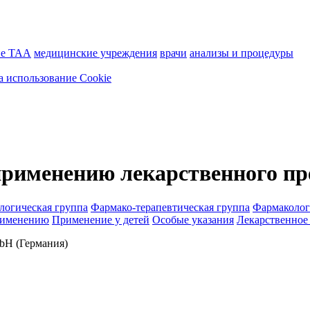
ие ТАА
медицинские учреждения
врачи
анализы и процедуры
а использование Cookie
применению лекарственного пр
логическая группа
Фармако-терапевтическая группа
Фармаколог
рименению
Применение у детей
Особые указания
Лекарственное
H (Германия)