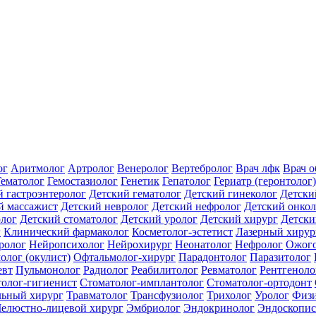
ог
Аритмолог
Артролог
Венеролог
Вертебролог
Врач лфк
Врач 
Гематолог
Гемостазиолог
Генетик
Гепатолог
Гериатр (геронтолог)
й гастроэнтеролог
Детский гематолог
Детский гинеколог
Детски
й массажист
Детский невролог
Детский нефролог
Детский онкол
олог
Детский стоматолог
Детский уролог
Детский хирург
Детски
г
Клинический фармаколог
Косметолог-эстетист
Лазерный хирур
ролог
Нейропсихолог
Нейрохирург
Неонатолог
Нефролог
Ожого
олог (окулист)
Офтальмолог-хирург
Парадонтолог
Паразитолог
евт
Пульмонолог
Радиолог
Реабилитолог
Ревматолог
Рентгеноло
олог-гигиенист
Стоматолог-имплантолог
Стоматолог-ортодонт
льный хирург
Травматолог
Трансфузиолог
Трихолог
Уролог
Физи
елюстно-лицевой хирург
Эмбриолог
Эндокринолог
Эндоскопис