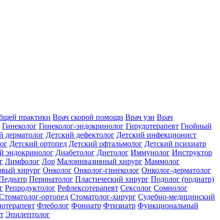
общей практики
Врач скорой помощи
Врач узи
Врач
Гинеколог
Гинеколог-эндокринолог
Гирудотерапевт
Гнойный
й дерматолог
Детский дефектолог
Детский инфекционист
ог
Детский ортопед
Детский офтальмолог
Детский психиатр
й эндокринолог
Диабетолог
Диетолог
Иммунолог
Инструктор
г
Лимфолог
Лор
Малоинвазивный хирург
Маммолог
вый хирург
Онколог
Онколог-гинеколог
Онколог-дерматолог
Педиатр
Перинатолог
Пластический хирург
Подолог (подиатр)
г
Репродуктолог
Рефлексотерапевт
Сексолог
Сомнолог
Стоматолог-ортопед
Стоматолог-хирург
Судебно-медицинский
отерапевт
Флеболог
Фониатр
Фтизиатр
Функциональный
т
Эпилептолог