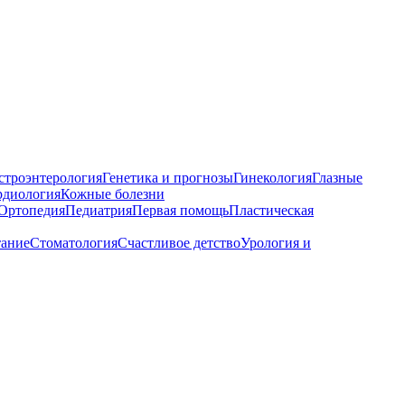
строэнтерология
Генетика и прогнозы
Гинекология
Глазные
рдиология
Кожные болезни
Ортопедия
Педиатрия
Первая помощь
Пластическая
тание
Стоматология
Счастливое детство
Урология и