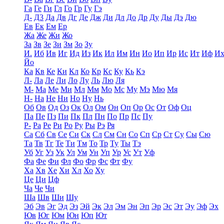
Га
Ге
Ги
Гл
Го
Гр
Гу
Гэ
Д-
Д3
Да
Дв
Дг
Де
Дж
Ди
Дл
До
Др
Ду
Ды
Дэ
Дю
Ев
Ек
Ем
Ер
Жа
Же
Жи
Жо
За
Зв
Зе
Зи
Зм
Зо
Зу
И.
Иб
Ив
Иг
Ид
Из
Ик
Ил
Им
Ин
Ио
Ип
Ир
Ис
Ит
Иф
И
Йо
Ка
Кв
Ке
Ки
Кл
Ко
Кр
Кс
Ку
Кь
Кэ
Л-
Ла
Ле
Ли
Ло
Лу
Ль
Лю
Ля
М-
Ма
Ме
Ми
Мл
Мм
Мо
Мс
Му
Мэ
Мю
Мя
Н-
На
Не
Ни
Но
Ну
Нь
Об
Ов
Од
Оз
Ок
Ол
Ом
Он
Оп
Ор
Ос
От
Оф
Оц
Па
Пе
Пз
Пи
Пк
Пл
Пн
По
Пр
Пс
Пу
Р-
Ра
Ре
Ри
Ро
Ру
Ры
Рэ
Ря
Са
Сб
Св
Се
Си
Ск
Сл
См
Сн
Со
Сп
Ср
Ст
Су
Сы
Сю
Та
Тв
Тг
Те
Ти
Тм
То
Тр
Ту
Ты
Тэ
Уб
Уг
Уз
Ук
Ул
Ум
Ун
Уп
Ур
Ус
Ут
Уф
Фа
Фе
Фи
Фл
Фо
Фр
Фс
Фт
Фу
Ха
Хв
Хе
Хи
Хл
Хо
Ху
Це
Ци
Цф
Ча
Че
Чи
Ша
Шв
Ши
Шу
Эб
Эв
Эг
Эд
Эз
Эй
Эк
Эл
Эм
Эн
Эп
Эр
Эс
Эт
Эу
Эф
Эх
Юв
Юг
Юм
Юн
Юп
Ют