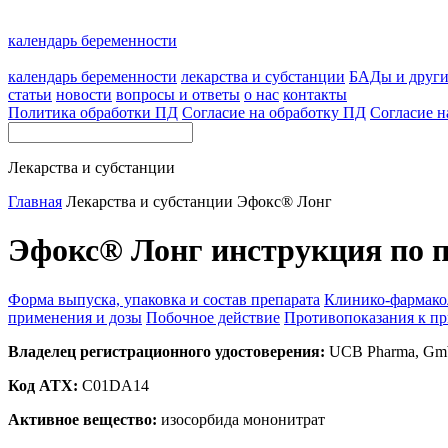
календарь беременности
календарь беременности
лекарства и субстанции
БАДы и друг
статьи
новости
вопросы и ответы
о нас
контакты
Политика обработки ПД
Согласие на обработку ПД
Согласие н
Лекарства и субстанции
Главная
Лекарства и субстанции
Эфокс® Лонг
Эфокс® Лонг инструкция по 
Форма выпуска, упаковка и состав препарата
Клинико-фармако
применения и дозы
Побочное действие
Противопоказания к п
Владелец регистрационного удостоверения:
UCB Pharma, Gmb
Код ATX:
C01DA14
Активное вещество:
изосорбида мононитрат