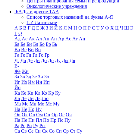
Центры планирования семьи и репродукции
Онкологические учреждения
БАДы и другие ТАА
Список торговых названий на буквы А-Я
1-Z Латинские
А
Б
В
Г
Д
Е
Ж
З
И
Й
К
Л
М
Н
О
П
Р
С
Т
У
Ф
Х
Ц
Ч
Ш
Э
L
Q
Ад
Ае
Ак
Ал
Ан
Ап
Ар
Ас
Ат
Ац
Ба
Бе
Би
Бл
Бо
Бр
Бь
Ва
Ве
Ви
Во
Га
Ге
Ги
Гл
Го
Гр
Д-
Да
Де
Ди
До
Др
Ду
Ды
Дя
Е-
Же
Жи
За
Зв
Зд
Зе
Зи
Зо
Иг
Из
Им
Ин
Ип
Йо
Ка
Ке
Ки
Кл
Ко
Кр
Ку
Ла
Ле
Ли
Ль
Лю
Ма
Ме
Ми
Мо
Мс
Му
На
Не
Но
Ну
Ов
Ок
Ол
Ом
Оп
Ор
Ос
Оч
Па
Пе
Пи
Пл
По
Пр
Пс
Пу
Ра
Ре
Ри
Ру
Ры
Са
Св
Се
Си
Ск
Со
Сп
Ср
Ст
Су