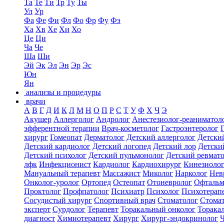
Та
Те
Ти
Тр
Ту
Ты
Ул
Ур
Фа
Фе
Фи
Фл
Фо
Фр
Фу
Фэ
Ха
Хв
Хе
Хи
Хо
Це
Ци
Ча
Че
Ша
Ши
Эй
Эк
Эл
Эн
Эр
Эс
Юн
Ян
анализы и процедуры
врачи
А
В
Г
Д
И
К
Л
М
Н
О
П
Р
С
Т
У
Ф
Х
Ч
Э
Акушер
Аллерголог
Андролог
Анестезиолог-реаниматол
эфферентной терапии
Врач-косметолог
Гастроэнтеролог
хирург
Гомеопат
Дерматолог
Детский аллерголог
Детски
Детский кардиолог
Детский логопед
Детский лор
Детски
Детский психолог
Детский пульмонолог
Детский ревмат
лфк
Инфекционист
Кардиолог
Кардиохирург
Кинезиоло
Мануальный терапевт
Массажист
Миколог
Нарколог
Нев
Онколог-уролог
Ортопед
Остеопат
Отоневролог
Офтальм
Проктолог
Профпатолог
Психиатр
Психолог
Психотерап
Сосудистый хирург
Спортивный врач
Стоматолог
Стомат
эксперт
Сурдолог
Терапевт
Торакальный онколог
Торака
диагност
Химиотерапевт
Хирург
Хирург-эндокринолог
Ч