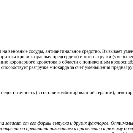
на венозные сосуды, антиангинальное средство. Вызывает умен
притока крови к правому предсердию) и постнагрузки (уменьше
нию коронарного кровотока в области с пониженным кровоснабж
 способствует разгрузке миокарда за счет уменьшения преднагр
недостаточность (в составе комбинированной терапии), некотор
та зависят от его формы выпуска и других факторов. Оптималь
онкретного препарата показаниям к применению и режиму дози