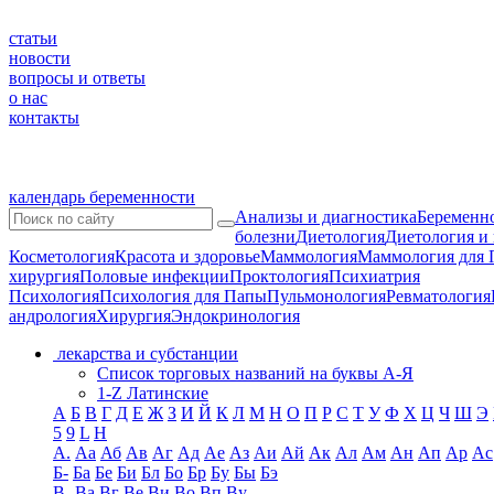
статьи
новости
вопросы и ответы
о нас
контакты
календарь беременности
Анализы и диагностика
Беременно
болезни
Диетология
Диетология и
Косметология
Красота и здоровье
Маммология
Маммология для 
хирургия
Половые инфекции
Проктология
Психиатрия
Психология
Психология для Папы
Пульмонология
Ревматология
андрология
Хирургия
Эндокринология
лекарства и субстанции
Список торговых названий на буквы А-Я
1-Z Латинские
А
Б
В
Г
Д
Е
Ж
З
И
Й
К
Л
М
Н
О
П
Р
С
Т
У
Ф
Х
Ц
Ч
Ш
Э
5
9
L
H
А.
Аа
Аб
Ав
Аг
Ад
Ае
Аз
Аи
Ай
Ак
Ал
Ам
Ан
Ап
Ар
Ас
Б-
Ба
Бе
Би
Бл
Бо
Бр
Бу
Бы
Бэ
В-
Ва
Вг
Ве
Ви
Во
Вп
Ву