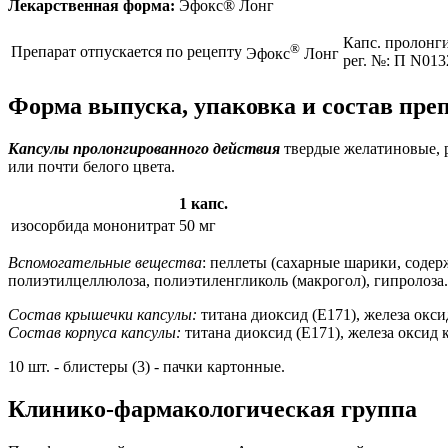
Лекарственная форма:
Эфокс® Лонг
Капс. пролонги
®
Препарат отпускается по рецепту
Эфокс
Лонг
рег. №: П N013
Форма выпуска, упаковка и состав пре
Капсулы пролонгированного действия
твердые желатиновые, р
или почти белого цвета.
1 капс.
изосорбида мононитрат
50 мг
Вспомогательные вещества
: пеллеты (сахарные шарики, содер
полиэтилцеллюлоза, полиэтиленгликоль (макрогол), гипролоза.
Состав крышечки капсулы:
титана диоксид (Е171), железа окси
Состав корпуса капсулы:
титана диоксид (Е171), железа оксид 
10 шт. - блистеры (3) - пачки картонные.
Клинико-фармакологическая группа