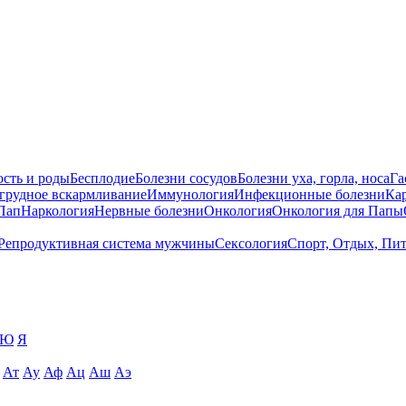
сть и роды
Бесплодие
Болезни сосудов
Болезни уха, горла, носа
Га
 грудное вскармливание
Иммунология
Инфекционные болезни
Ка
Пап
Наркология
Нервные болезни
Онкология
Онкология для Папы
Репродуктивная система мужчины
Сексология
Спорт, Отдых, Пи
Ю
Я
Ат
Ау
Аф
Ац
Аш
Аэ