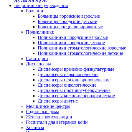
Як
Ям
Ян
Яр
Яс
медицинские учреждения
Больницы
Больницы городские взрослые
Больницы городские детские
Больницы специализированные
Поликлиники
Поликлиники городские взрослые
Поликлиники городские детские
Поликлиники стоматологические взрослые
Поликлиники стоматологические детские
Санатории
Диспансеры
Диспансеры врачебно-физкультурные
Диспансеры наркологические
Диспансеры психоневрологические
Диспансеры онкологические
Диспансеры противотуберкулезные
Диспансеры кожно-венерологические
Диспансеры другие
Медицинские центры
Родильные дома
Женские консультации
Госпитали для ветеранов войн
Хосписы