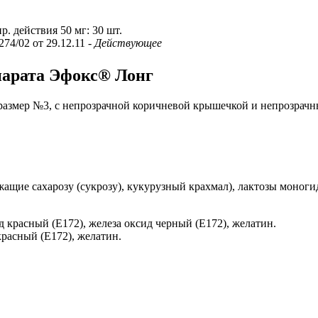
р. действия 50 мг: 30 шт.
274/02 от 29.12.11
- Действующее
парата Эфокс® Лонг
азмер №3, с непрозрачной коричневой крышечкой и непрозрачн
жащие сахарозу (сукрозу), кукурузный крахмал), лактозы моноги
д красный (Е172), железа оксид черный (Е172), желатин.
красный (Е172), желатин.