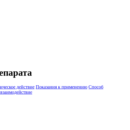
епарата
ическое действие
Показания к применению
Способ
 взаимодействие