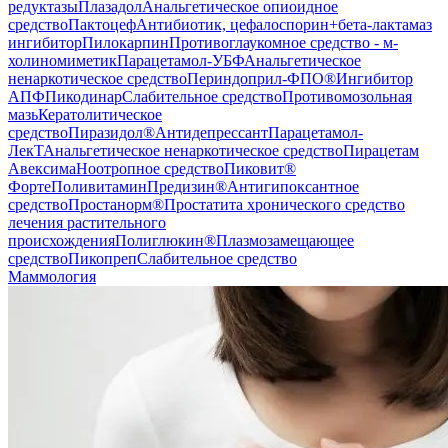
редуктазы
Плазадол
Анальгетическое опиоидное
средство
Пактоцеф
Антибиотик, цефалоспорин+бета-лактамаз
ингибитор
Пилокарпин
Противоглаукомное средство - м-
холиномиметик
Парацетамол-УБФ
Анальгетическое
ненаркотическое средство
Периндоприл-ФПО®
Ингибитор
АПФ
Пикодинар
Слабительное средство
Противомозольная
мазь
Кератолитическое
средство
Пиразидол®
Антидепрессант
Парацетамол-
ЛекТ
Анальгетическое ненаркотическое средство
Пирацетам
Авексима
Ноотропное средство
Пиковит®
Форте
Поливитамин
Предизин®
Антигипоксантное
средство
Простанорм®
Простатита хронического средство
лечения растительного
происхождения
Полиглюкин®
Плазмозамещающее
средство
Пикопреп
Слабительное средство
Маммология