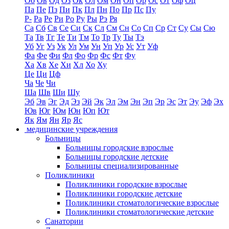
Об
Ов
Од
Оз
Ок
Ол
Ом
Он
Оп
Ор
Ос
От
Оф
Оц
Па
Пе
Пз
Пи
Пк
Пл
Пн
По
Пр
Пс
Пу
Р-
Ра
Ре
Ри
Ро
Ру
Ры
Рэ
Ря
Са
Сб
Св
Се
Си
Ск
Сл
См
Сн
Со
Сп
Ср
Ст
Су
Сы
Сю
Та
Тв
Тг
Те
Ти
Тм
То
Тр
Ту
Ты
Тэ
Уб
Уг
Уз
Ук
Ул
Ум
Ун
Уп
Ур
Ус
Ут
Уф
Фа
Фе
Фи
Фл
Фо
Фр
Фс
Фт
Фу
Ха
Хв
Хе
Хи
Хл
Хо
Ху
Це
Ци
Цф
Ча
Че
Чи
Ша
Шв
Ши
Шу
Эб
Эв
Эг
Эд
Эз
Эй
Эк
Эл
Эм
Эн
Эп
Эр
Эс
Эт
Эу
Эф
Эх
Юв
Юг
Юм
Юн
Юп
Ют
Як
Ям
Ян
Яр
Яс
медицинские учреждения
Больницы
Больницы городские взрослые
Больницы городские детские
Больницы специализированные
Поликлиники
Поликлиники городские взрослые
Поликлиники городские детские
Поликлиники стоматологические взрослые
Поликлиники стоматологические детские
Санатории