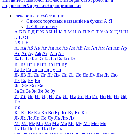
Питание
Стоматология
Счастливое детство
Урология и
андрология
Хирургия
Эндокринология
лекарства и субстанции
Список торговых названий на буквы А-Я
1-Z Латинские
А
Б
В
Г
Д
Е
Ж
З
И
Й
К
Л
М
Н
О
П
Р
С
Т
У
Ф
Х
Ц
Ч
Ш
Э
Ю
Я
5
9
L
H
А.
Аа
Аб
Ав
Аг
Ад
Ае
Аз
Аи
Ай
Ак
Ал
Ам
Ан
Ап
Ар
Ас
Ат
Ау
Аф
Ац
Аш
Аэ
Б-
Ба
Бе
Би
Бл
Бо
Бр
Бу
Бы
Бэ
В-
Ва
Вг
Ве
Ви
Во
Вп
Ву
Га
Ге
Ги
Гл
Го
Гр
Гу
Гэ
Д-
Д3
Да
Дв
Дг
Де
Дж
Ди
Дл
До
Др
Ду
Ды
Дэ
Дю
Ев
Ек
Ем
Ер
Жа
Же
Жи
Жо
За
Зв
Зе
Зи
Зм
Зо
Зу
И.
Иб
Ив
Иг
Ид
Из
Ик
Ил
Им
Ин
Ио
Ип
Ир
Ис
Ит
Иф
Их
Йо
Ка
Кв
Ке
Ки
Кл
Ко
Кр
Кс
Ку
Кь
Кэ
Л-
Ла
Ле
Ли
Ло
Лу
Ль
Лю
Ля
М-
Ма
Ме
Ми
Мл
Мм
Мо
Мс
Му
Мэ
Мю
Мя
Н-
На
Не
Ни
Но
Ну
Нь