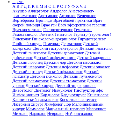
врачи
А
В
Г
Д
И
К
Л
М
Н
О
П
Р
С
Т
У
Ф
Х
Ч
Э
Акушер
Аллерголог
Андролог
Анестезиолог-
реаниматолог
Аритмолог
Артролог
Венеролог
Вертебролог
Врач лфк
Врач общей практики
Врач
скорой помощи
Врач узи
Врач эфферентной терапии
Врач-косметолог
Гастроэнтеролог
Гематолог
Гемостазиолог
Генетик
Гепатолог
Гериатр (геронтолог)
Гинеколог
Гинеколог-эндокринолог
Гирудотерапевт
Гнойный хирург
Гомеопат
Дерматолог
Детский
аллерголог
Детский гастроэнтеролог
Детский гематолог
Детский гинеколог
Детский дерматолог
Детский
дефектолог
Детский инфекционист
Детский кардиолог
Детский логопед
Детский лор
Детский массажист
Детский невролог
Детский нефролог
Детский онколог
Детский ортопед
Детский офтальмолог
Детский
психиатр
Детский психолог
Детский пульмонолог
Детский ревматолог
Детский стоматолог
Детский
уролог
Детский хирург
Детский эндокринолог
Диабетолог
Диетолог
Иммунолог
Инструктор лфк
Инфекционист
Кардиолог
Кардиохирург
Кинезиолог
Клинический фармаколог
Косметолог-эстетист
Лазерный хирург
Лимфолог
Лор
Малоинвазивный
хирург
Маммолог
Мануальный терапевт
Массажист
Миколог
Нарколог
Невролог
Нейропсихолог