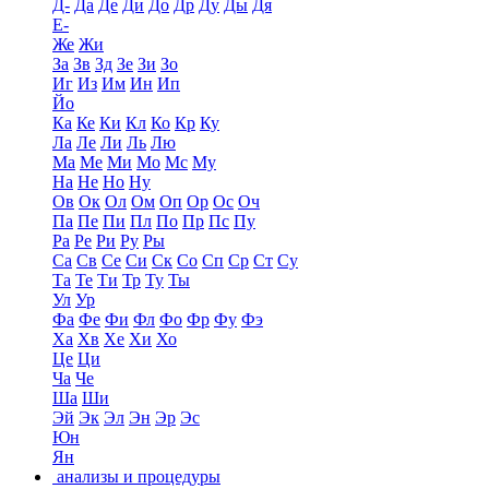
Д-
Да
Де
Ди
До
Др
Ду
Ды
Дя
Е-
Же
Жи
За
Зв
Зд
Зе
Зи
Зо
Иг
Из
Им
Ин
Ип
Йо
Ка
Ке
Ки
Кл
Ко
Кр
Ку
Ла
Ле
Ли
Ль
Лю
Ма
Ме
Ми
Мо
Мс
Му
На
Не
Но
Ну
Ов
Ок
Ол
Ом
Оп
Ор
Ос
Оч
Па
Пе
Пи
Пл
По
Пр
Пс
Пу
Ра
Ре
Ри
Ру
Ры
Са
Св
Се
Си
Ск
Со
Сп
Ср
Ст
Су
Та
Те
Ти
Тр
Ту
Ты
Ул
Ур
Фа
Фе
Фи
Фл
Фо
Фр
Фу
Фэ
Ха
Хв
Хе
Хи
Хо
Це
Ци
Ча
Че
Ша
Ши
Эй
Эк
Эл
Эн
Эр
Эс
Юн
Ян
анализы и процедуры