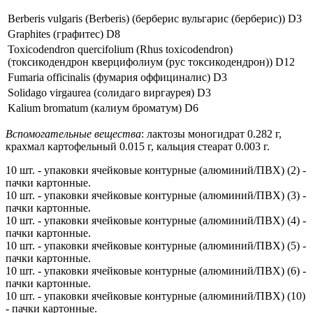
Berberis vulgaris (Berberis) (берберис вульгарис (берберис)) D3
Graphites (графитес) D8
Toxicodendron quercifolium (Rhus toxicodendron)
(токсикодендрон кверцифолиум (рус токсикодендрон)) D12
Fumaria officinalis (фумария оффициналис) D3
Solidago virgaurea (солидаго виргаурея) D3
Kalium bromatum (калиум броматум) D6
Вспомогательные вещества
: лактозы моногидрат 0.282 г,
крахмал картофельный 0.015 г, кальция стеарат 0.003 г.
10 шт. - упаковки ячейковые контурные (алюминий/ПВХ) (2) -
пачки картонные.
10 шт. - упаковки ячейковые контурные (алюминий/ПВХ) (3) -
пачки картонные.
10 шт. - упаковки ячейковые контурные (алюминий/ПВХ) (4) -
пачки картонные.
10 шт. - упаковки ячейковые контурные (алюминий/ПВХ) (5) -
пачки картонные.
10 шт. - упаковки ячейковые контурные (алюминий/ПВХ) (6) -
пачки картонные.
10 шт. - упаковки ячейковые контурные (алюминий/ПВХ) (10)
- пачки картонные.