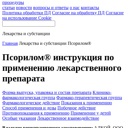
процедуры
статьи
новости
вопросы и ответы
о нас
контакты
Политика обработки ПД
Согласие на обработку ПД
Согласие
на использование Cookie
Лекарства и субстанции
Главная
Лекарства и субстанции
Псорилом®
Псорилом® инструкция по
применению лекарственного
препарата
Форма выпуска, упаковка и состав препарата
Клинико-
фармакологическая группа
Фармако-терапевтическая группа
Фармакологическое действие
Показания к применению
Способ применения и дозы
Побочное действие
Противопоказания к применению
Применение у детей
Особые указания
Лекарственное взаимодействие
Владелец регистрационного удостоверения:
АЛКОЙ, ООО