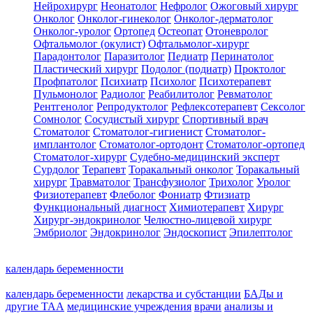
Нейрохирург
Неонатолог
Нефролог
Ожоговый хирург
Онколог
Онколог-гинеколог
Онколог-дерматолог
Онколог-уролог
Ортопед
Остеопат
Отоневролог
Офтальмолог (окулист)
Офтальмолог-хирург
Парадонтолог
Паразитолог
Педиатр
Перинатолог
Пластический хирург
Подолог (подиатр)
Проктолог
Профпатолог
Психиатр
Психолог
Психотерапевт
Пульмонолог
Радиолог
Реабилитолог
Ревматолог
Рентгенолог
Репродуктолог
Рефлексотерапевт
Сексолог
Сомнолог
Сосудистый хирург
Спортивный врач
Стоматолог
Стоматолог-гигиенист
Стоматолог-
имплантолог
Стоматолог-ортодонт
Стоматолог-ортопед
Стоматолог-хирург
Судебно-медицинский эксперт
Сурдолог
Терапевт
Торакальный онколог
Торакальный
хирург
Травматолог
Трансфузиолог
Трихолог
Уролог
Физиотерапевт
Флеболог
Фониатр
Фтизиатр
Функциональный диагност
Химиотерапевт
Хирург
Хирург-эндокринолог
Челюстно-лицевой хирург
Эмбриолог
Эндокринолог
Эндоскопист
Эпилептолог
календарь беременности
календарь беременности
лекарства и субстанции
БАДы и
другие ТАА
медицинские учреждения
врачи
анализы и