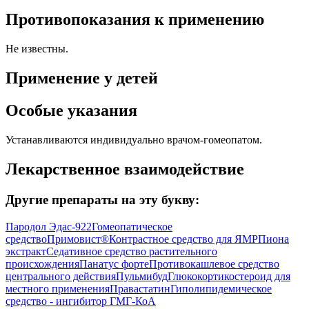
Противопоказания к применению
Не известны.
Применение у детей
Особые указания
Устанавливаются индивидуально врачом-гомеопатом.
Лекарственное взаимодействие
Другие препараты на эту букву:
Пародол Эдас-922
Гомеопатическое
средство
Примовист®
Контрастное средство для ЯМР
Пиона
экстракт
Седативное средство растительного
происхождения
Панатус форте
Противокашлевое средство
центрального действия
Пульмибуд
Глюкокортикостероид для
местного применения
Правастатин
Гиполипидемическое
средство - ингибитор ГМГ-КоА