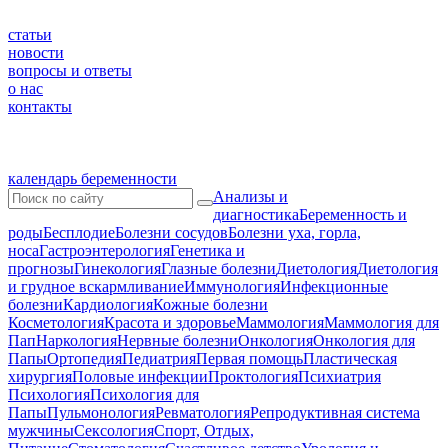
статьи
новости
вопросы и ответы
о нас
контакты
календарь беременности
Анализы и
диагностика
Беременность и
роды
Бесплодие
Болезни сосудов
Болезни уха, горла,
носа
Гастроэнтерология
Генетика и
прогнозы
Гинекология
Глазные болезни
Диетология
Диетология
и грудное вскармливание
Иммунология
Инфекционные
болезни
Кардиология
Кожные болезни
Косметология
Красота и здоровье
Маммология
Маммология для
Пап
Наркология
Нервные болезни
Онкология
Онкология для
Папы
Ортопедия
Педиатрия
Первая помощь
Пластическая
хирургия
Половые инфекции
Проктология
Психиатрия
Психология
Психология для
Папы
Пульмонология
Ревматология
Репродуктивная система
мужчины
Сексология
Спорт, Отдых,