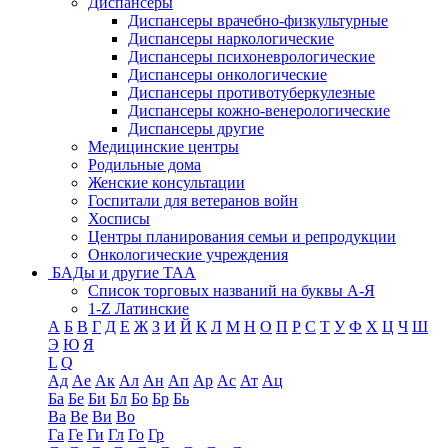
Диспансеры
Диспансеры врачебно-физкультурные
Диспансеры наркологические
Диспансеры психоневрологические
Диспансеры онкологические
Диспансеры противотуберкулезные
Диспансеры кожно-венерологические
Диспансеры другие
Медицинские центры
Родильные дома
Женские консультации
Госпитали для ветеранов войн
Хосписы
Центры планирования семьи и репродукции
Онкологические учреждения
БАДы и другие ТАА
Список торговых названий на буквы А-Я
1-Z Латинские
А
Б
В
Г
Д
Е
Ж
З
И
Й
К
Л
М
Н
О
П
Р
С
Т
У
Ф
Х
Ц
Ч
Ш
Э
Ю
Я
L
Q
Ад
Ае
Ак
Ал
Ан
Ап
Ар
Ас
Ат
Ац
Ба
Бе
Би
Бл
Бо
Бр
Бь
Ва
Ве
Ви
Во
Га
Ге
Ги
Гл
Го
Гр