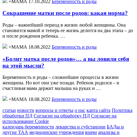
+МАМА 17.10.2022
Беременность и роды
Сокращение матки после родов: какая норма?
Роды – важнейший период в жизни любой женщины. Она
становится мамой и теперь ее жизнь делится на два этапа – до
и после рождения ребенка. …
+МАМА 18.08.2022
Беременность и роды
«Болит матка после родов»… а вы ловили себя
на этой мысли?
Беременность и роды – сложнейшие процессы в жизни
женщины. Но вот они уже позади. Ребенок родился – и
счастливая мама держит малыша на руках и …
+МАМА 18.08.2022
Беременность и роды
статьи
новости
вопросы и ответы
о нас
карта сайта
Политика
обработки ПД
Согласие на обработку ПД
Согласие на
использование Cookie
календарь беременности
лекарства и субстанции
БАДы и
другие ТАА
медицинские учреждения
врачи
анализы и