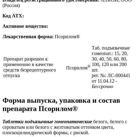
(Россия)
Код ATX:
Активное вещество:
Лекарственная форма:
Псорилом®
Таб. подъязычные
гомеопат.: 15, 20,
Препарат разрешен к
30, 40, 50, 60, 80,
применению в качестве
100, 120 или 200
®
Псорилом
средств безрецептурного
шт.
отпуска
рег. №: ЛС-000441
от 11.04.12
-
Бессрочно
Форма выпуска, упаковка и состав
препарата Псорилом®
Таблетки подъязычные гомеопатические
белого, белого с
сероватым или белого с желтоватым оттенком цвета,
плоскоцилиндрической формы, с риской.