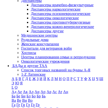
Диспансеры
Диспансеры врачебно-физкультурные
Диспансеры наркологические
Диспансеры психоневрологические
Диспансеры онкологические
Диспансеры противотуберкулезные
Диспансеры кожно-венерологические
Диспансеры другие
Медицинские центры
Родильные дома
Женские консультации
Госпитали для ветеранов войн
Хосписы
Центры планирования семьи и репродукции
Онкологические учреждения
БАДы и другие ТАА
Список торговых названий на буквы А-Я
1-Z Латинские
А
Б
В
Г
Д
Е
Ж
З
И
Й
К
Л
М
Н
О
П
Р
С
Т
У
Ф
Х
Ц
Ч
Ш
Э
Ю
Я
L
Q
Ад
Ае
Ак
Ал
Ан
Ап
Ар
Ас
Ат
Ац
Ба
Бе
Би
Бл
Бо
Бр
Бь
Ва
Ве
Ви
Во
Га
Ге
Ги
Гл
Го
Гр