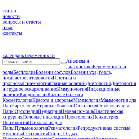
статьи
новости
вопросы и ответы
о нас
контакты
календарь беременности
Анализы и
диагностика
Беременность и
роды
Бесплодие
Болезни сосудов
Болезни уха, горла,
носа
Гастроэнтерология
Генетика и
прогнозы
Гинекология
Глазные болезни
Диетология
Диетология
и грудное вскармливание
Иммунология
Инфекционные
болезни
Кардиология
Кожные болезни
Косметология
Красота и здоровье
Маммология
Маммология для
Пап
Наркология
Нервные болезни
Онкология
Онкология для
Папы
Ортопедия
Педиатрия
Первая помощь
Пластическая
хирургия
Половые инфекции
Проктология
Психиатрия
Психология
Психология для
Папы
Пульмонология
Ревматология
Репродуктивная система
мужчины
Сексология
Спорт, Отдых,