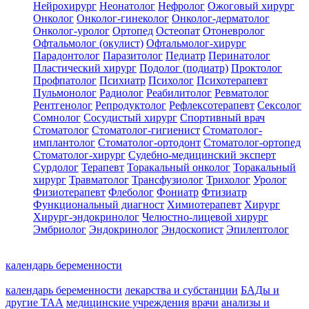
Нейрохирург
Неонатолог
Нефролог
Ожоговый хирург
Онколог
Онколог-гинеколог
Онколог-дерматолог
Онколог-уролог
Ортопед
Остеопат
Отоневролог
Офтальмолог (окулист)
Офтальмолог-хирург
Парадонтолог
Паразитолог
Педиатр
Перинатолог
Пластический хирург
Подолог (подиатр)
Проктолог
Профпатолог
Психиатр
Психолог
Психотерапевт
Пульмонолог
Радиолог
Реабилитолог
Ревматолог
Рентгенолог
Репродуктолог
Рефлексотерапевт
Сексолог
Сомнолог
Сосудистый хирург
Спортивный врач
Стоматолог
Стоматолог-гигиенист
Стоматолог-
имплантолог
Стоматолог-ортодонт
Стоматолог-ортопед
Стоматолог-хирург
Судебно-медицинский эксперт
Сурдолог
Терапевт
Торакальный онколог
Торакальный
хирург
Травматолог
Трансфузиолог
Трихолог
Уролог
Физиотерапевт
Флеболог
Фониатр
Фтизиатр
Функциональный диагност
Химиотерапевт
Хирург
Хирург-эндокринолог
Челюстно-лицевой хирург
Эмбриолог
Эндокринолог
Эндоскопист
Эпилептолог
календарь беременности
календарь беременности
лекарства и субстанции
БАДы и
другие ТАА
медицинские учреждения
врачи
анализы и