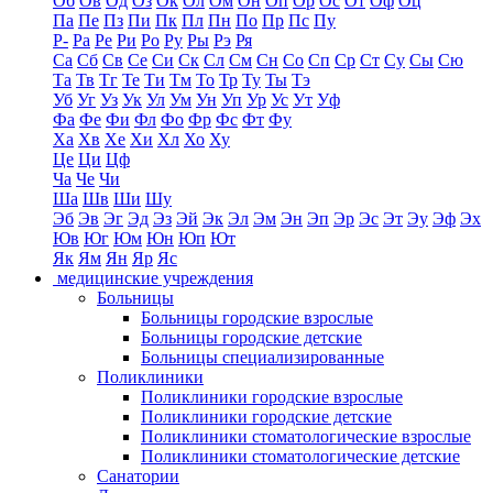
Об
Ов
Од
Оз
Ок
Ол
Ом
Он
Оп
Ор
Ос
От
Оф
Оц
Па
Пе
Пз
Пи
Пк
Пл
Пн
По
Пр
Пс
Пу
Р-
Ра
Ре
Ри
Ро
Ру
Ры
Рэ
Ря
Са
Сб
Св
Се
Си
Ск
Сл
См
Сн
Со
Сп
Ср
Ст
Су
Сы
Сю
Та
Тв
Тг
Те
Ти
Тм
То
Тр
Ту
Ты
Тэ
Уб
Уг
Уз
Ук
Ул
Ум
Ун
Уп
Ур
Ус
Ут
Уф
Фа
Фе
Фи
Фл
Фо
Фр
Фс
Фт
Фу
Ха
Хв
Хе
Хи
Хл
Хо
Ху
Це
Ци
Цф
Ча
Че
Чи
Ша
Шв
Ши
Шу
Эб
Эв
Эг
Эд
Эз
Эй
Эк
Эл
Эм
Эн
Эп
Эр
Эс
Эт
Эу
Эф
Эх
Юв
Юг
Юм
Юн
Юп
Ют
Як
Ям
Ян
Яр
Яс
медицинские учреждения
Больницы
Больницы городские взрослые
Больницы городские детские
Больницы специализированные
Поликлиники
Поликлиники городские взрослые
Поликлиники городские детские
Поликлиники стоматологические взрослые
Поликлиники стоматологические детские
Санатории