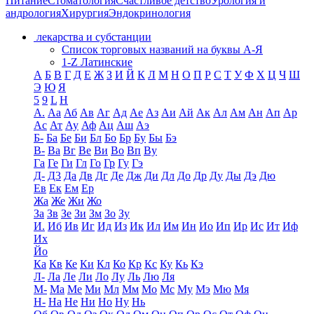
Питание
Стоматология
Счастливое детство
Урология и
андрология
Хирургия
Эндокринология
лекарства и субстанции
Список торговых названий на буквы А-Я
1-Z Латинские
А
Б
В
Г
Д
Е
Ж
З
И
Й
К
Л
М
Н
О
П
Р
С
Т
У
Ф
Х
Ц
Ч
Ш
Э
Ю
Я
5
9
L
H
А.
Аа
Аб
Ав
Аг
Ад
Ае
Аз
Аи
Ай
Ак
Ал
Ам
Ан
Ап
Ар
Ас
Ат
Ау
Аф
Ац
Аш
Аэ
Б-
Ба
Бе
Би
Бл
Бо
Бр
Бу
Бы
Бэ
В-
Ва
Вг
Ве
Ви
Во
Вп
Ву
Га
Ге
Ги
Гл
Го
Гр
Гу
Гэ
Д-
Д3
Да
Дв
Дг
Де
Дж
Ди
Дл
До
Др
Ду
Ды
Дэ
Дю
Ев
Ек
Ем
Ер
Жа
Же
Жи
Жо
За
Зв
Зе
Зи
Зм
Зо
Зу
И.
Иб
Ив
Иг
Ид
Из
Ик
Ил
Им
Ин
Ио
Ип
Ир
Ис
Ит
Иф
Их
Йо
Ка
Кв
Ке
Ки
Кл
Ко
Кр
Кс
Ку
Кь
Кэ
Л-
Ла
Ле
Ли
Ло
Лу
Ль
Лю
Ля
М-
Ма
Ме
Ми
Мл
Мм
Мо
Мс
Му
Мэ
Мю
Мя
Н-
На
Не
Ни
Но
Ну
Нь