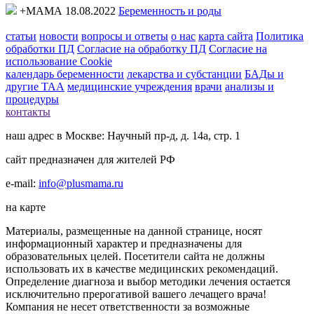
+МАМА 18.08.2022
Беременность и роды
статьи
новости
вопросы и ответы
о нас
карта сайта
Политика
обработки ПД
Согласие на обработку ПД
Согласие на
использование Cookie
календарь беременности
лекарства и субстанции
БАДы и
другие ТАА
медицинские учреждения
врачи
анализы и
процедуры
контакты
наш адрес в Москве: Научный пр-д, д. 14а, стр. 1
сайт предназначен для жителей РФ
e-mail:
info@plusmama.ru
на карте
Материалы, размещенные на данной странице, носят
информационный характер и предназначены для
образовательных целей. Посетители сайта не должны
использовать их в качестве медицинских рекомендаций.
Определение диагноза и выбор методики лечения остается
исключительно прерогативой вашего лечащего врача!
Компания не несет ответственности за возможные