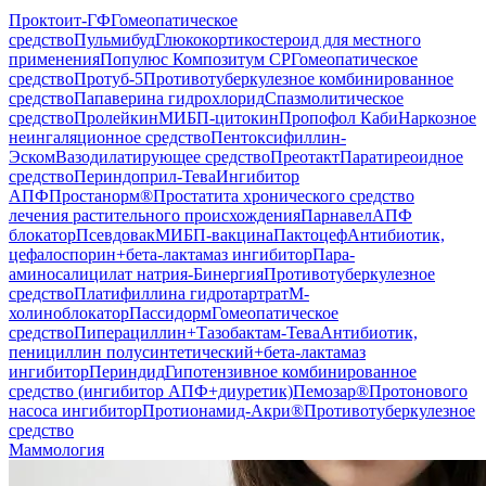
Проктоит-ГФ
Гомеопатическое
средство
Пульмибуд
Глюкокортикостероид для местного
применения
Популюс Композитум СР
Гомеопатическое
средство
Протуб-5
Противотуберкулезное комбинированное
средство
Папаверина гидрохлорид
Спазмолитическое
средство
Пролейкин
МИБП-цитокин
Пропофол Каби
Наркозное
неингаляционное средство
Пентоксифиллин-
Эском
Вазодилатирующее средство
Преотакт
Паратиреоидное
средство
Периндоприл-Тева
Ингибитор
АПФ
Простанорм®
Простатита хронического средство
лечения растительного происхождения
Парнавел
АПФ
блокатор
Псевдовак
МИБП-вакцина
Пактоцеф
Антибиотик,
цефалоспорин+бета-лактамаз ингибитор
Пара-
аминосалицилат натрия-Бинергия
Противотуберкулезное
средство
Платифиллина гидротартрат
М-
холиноблокатор
Пассидорм
Гомеопатическое
средство
Пиперациллин+Тазобактам-Тева
Антибиотик,
пенициллин полусинтетический+бета-лактамаз
ингибитор
Периндид
Гипотензивное комбинированное
средство (ингибитор АПФ+диуретик)
Пемозар®
Протонового
насоса ингибитор
Протионамид-Акри®
Противотуберкулезное
средство
Маммология