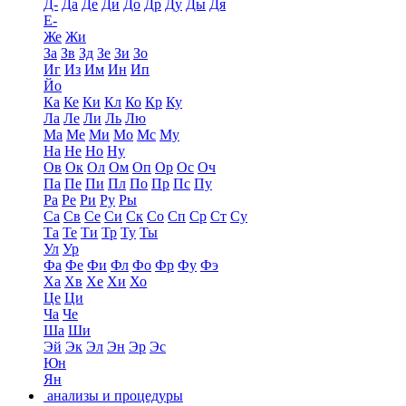
Д-
Да
Де
Ди
До
Др
Ду
Ды
Дя
Е-
Же
Жи
За
Зв
Зд
Зе
Зи
Зо
Иг
Из
Им
Ин
Ип
Йо
Ка
Ке
Ки
Кл
Ко
Кр
Ку
Ла
Ле
Ли
Ль
Лю
Ма
Ме
Ми
Мо
Мс
Му
На
Не
Но
Ну
Ов
Ок
Ол
Ом
Оп
Ор
Ос
Оч
Па
Пе
Пи
Пл
По
Пр
Пс
Пу
Ра
Ре
Ри
Ру
Ры
Са
Св
Се
Си
Ск
Со
Сп
Ср
Ст
Су
Та
Те
Ти
Тр
Ту
Ты
Ул
Ур
Фа
Фе
Фи
Фл
Фо
Фр
Фу
Фэ
Ха
Хв
Хе
Хи
Хо
Це
Ци
Ча
Че
Ша
Ши
Эй
Эк
Эл
Эн
Эр
Эс
Юн
Ян
анализы и процедуры