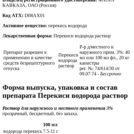
КАВКАЗА, ОАО (Россия)
Код ATX:
D08AX01
Активное вещество:
перекись водорода
Лекарственная форма:
Перекиси водорода раствор
Р-р д/местного и
Препарат разрешен к
наружного прим. 3%: 40
Перекиси
применению в качестве
мл или 100 мл фл., 20 кг
водорода
средств безрецептурного
канистры
раствор
отпуска
рег. №: 74/614/30 от
09.07.74
- Бессрочно
Форма выпуска, упаковка и состав
препарата Перекиси водорода раствор
Раствор для наружного и местного применения 3%
прозрачный, бесцветный, без запаха.
100 мл
водорода перекись
7.5-11 г