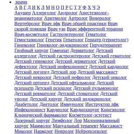
врачи
А
В
Г
Д
И
К
Л
М
Н
О
П
Р
С
Т
У
Ф
Х
Ч
Э
Акушер
Аллерголог
Андролог
Анестезиолог-
реаниматолог
Аритмолог
Артролог
Венеролог
Вертебролог
Врач лфк
Врач общей практики
Врач
скорой помощи
Врач узи
Врач эфферентной терапии
Врач-косметолог
Гастроэнтеролог
Гематолог
Гемостазиолог
Генетик
Гепатолог
Гериатр (геронтолог)
Гинеколог
Гинеколог-эндокринолог
Гирудотерапевт
Гнойный хирург
Гомеопат
Дерматолог
Детский
аллерголог
Детский гастроэнтеролог
Детский гематолог
Детский гинеколог
Детский дерматолог
Детский
дефектолог
Детский инфекционист
Детский кардиолог
Детский логопед
Детский лор
Детский массажист
Детский невролог
Детский нефролог
Детский онколог
Детский ортопед
Детский офтальмолог
Детский
психиатр
Детский психолог
Детский пульмонолог
Детский ревматолог
Детский стоматолог
Детский
уролог
Детский хирург
Детский эндокринолог
Диабетолог
Диетолог
Иммунолог
Инструктор лфк
Инфекционист
Кардиолог
Кардиохирург
Кинезиолог
Клинический фармаколог
Косметолог-эстетист
Лазерный хирург
Лимфолог
Лор
Малоинвазивный
хирург
Маммолог
Мануальный терапевт
Массажист
Миколог
Нарколог
Невролог
Нейропсихолог