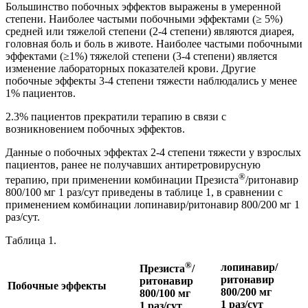
Большинство побочных эффектов выражены в умеренной
степени. Наиболее частыми побочными эффектами (≥ 5%)
средней или тяжелой степени (2-4 степени) являются диарея,
головная боль и боль в животе. Наиболее частыми побочными
эффектами (≥1%) тяжелой степени (3-4 степени) является
изменение лабораторных показателей крови. Другие
побочные эффекты 3-4 степени тяжести наблюдались у менее
1% пациентов.
2.3% пациентов прекратили терапию в связи с
возникновением побочных эффектов.
Данные о побочных эффектах 2-4 степени тяжести у взрослых
пациентов, ранее не получавших антиретровирусную
®
терапию, при применении комбинации Презиста
/ритонавир
800/100 мг 1 раз/сут приведены в таблице 1, в сравнении с
применением комбинации лопинавир/ритонавир 800/200 мг 1
раз/сут.
Таблица 1.
®
лопинавир/
Презиста
/
ритонавир
ритонавир
Побочные эффекты
800/200 мг
800/100 мг
1 раз/сут
1 раз/сут