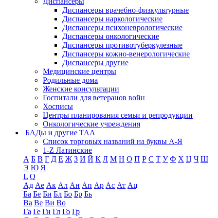
Диспансеры
Диспансеры врачебно-физкультурные
Диспансеры наркологические
Диспансеры психоневрологические
Диспансеры онкологические
Диспансеры противотуберкулезные
Диспансеры кожно-венерологические
Диспансеры другие
Медицинские центры
Родильные дома
Женские консультации
Госпитали для ветеранов войн
Хосписы
Центры планирования семьи и репродукции
Онкологические учреждения
БАДы и другие ТАА
Список торговых названий на буквы А-Я
1-Z Латинские
А
Б
В
Г
Д
Е
Ж
З
И
Й
К
Л
М
Н
О
П
Р
С
Т
У
Ф
Х
Ц
Ч
Ш
Э
Ю
Я
L
Q
Ад
Ае
Ак
Ал
Ан
Ап
Ар
Ас
Ат
Ац
Ба
Бе
Би
Бл
Бо
Бр
Бь
Ва
Ве
Ви
Во
Га
Ге
Ги
Гл
Го
Гр