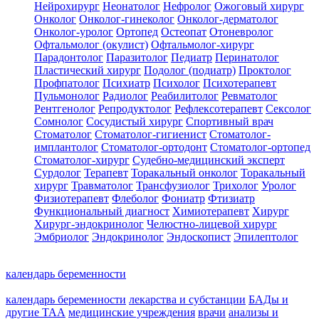
Нейрохирург
Неонатолог
Нефролог
Ожоговый хирург
Онколог
Онколог-гинеколог
Онколог-дерматолог
Онколог-уролог
Ортопед
Остеопат
Отоневролог
Офтальмолог (окулист)
Офтальмолог-хирург
Парадонтолог
Паразитолог
Педиатр
Перинатолог
Пластический хирург
Подолог (подиатр)
Проктолог
Профпатолог
Психиатр
Психолог
Психотерапевт
Пульмонолог
Радиолог
Реабилитолог
Ревматолог
Рентгенолог
Репродуктолог
Рефлексотерапевт
Сексолог
Сомнолог
Сосудистый хирург
Спортивный врач
Стоматолог
Стоматолог-гигиенист
Стоматолог-
имплантолог
Стоматолог-ортодонт
Стоматолог-ортопед
Стоматолог-хирург
Судебно-медицинский эксперт
Сурдолог
Терапевт
Торакальный онколог
Торакальный
хирург
Травматолог
Трансфузиолог
Трихолог
Уролог
Физиотерапевт
Флеболог
Фониатр
Фтизиатр
Функциональный диагност
Химиотерапевт
Хирург
Хирург-эндокринолог
Челюстно-лицевой хирург
Эмбриолог
Эндокринолог
Эндоскопист
Эпилептолог
календарь беременности
календарь беременности
лекарства и субстанции
БАДы и
другие ТАА
медицинские учреждения
врачи
анализы и