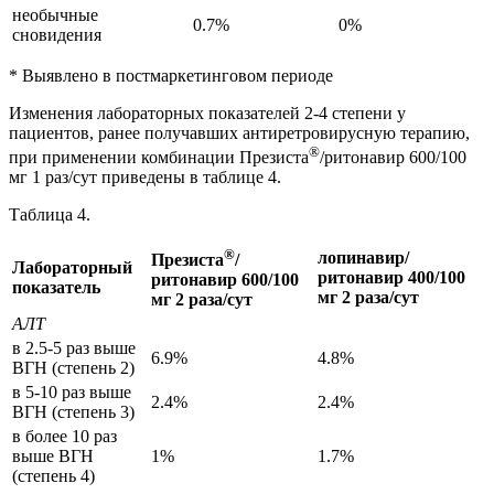
необычные
0.7%
0%
сновидения
* Выявлено в постмаркетинговом периоде
Изменения лабораторных показателей 2-4 степени у
пациентов, ранее получавших антиретровирусную терапию,
®
при применении комбинации Презиста
/ритонавир 600/100
мг 1 раз/сут приведены в таблице 4.
Таблица 4.
®
лопинавир/
Презиста
/
Лабораторный
ритонавир 400/100
ритонавир
600/100
показатель
мг 2 раза/сут
мг
2 раза/сут
АЛТ
в 2.5-5 раз выше
6.9%
4.8%
ВГН (степень 2)
в 5-10 раз выше
2.4%
2.4%
ВГН (степень 3)
в более 10 раз
выше ВГН
1%
1.7%
(степень 4)