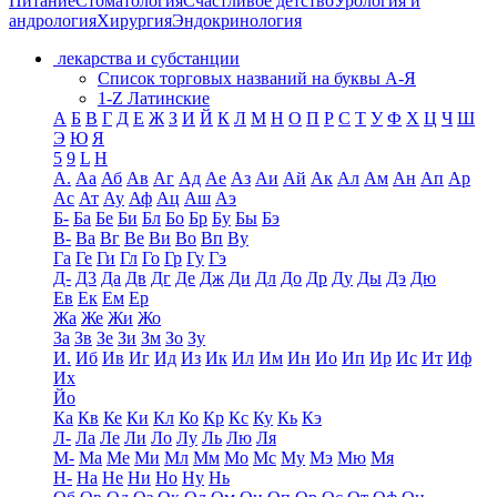
Питание
Стоматология
Счастливое детство
Урология и
андрология
Хирургия
Эндокринология
лекарства и субстанции
Список торговых названий на буквы А-Я
1-Z Латинские
А
Б
В
Г
Д
Е
Ж
З
И
Й
К
Л
М
Н
О
П
Р
С
Т
У
Ф
Х
Ц
Ч
Ш
Э
Ю
Я
5
9
L
H
А.
Аа
Аб
Ав
Аг
Ад
Ае
Аз
Аи
Ай
Ак
Ал
Ам
Ан
Ап
Ар
Ас
Ат
Ау
Аф
Ац
Аш
Аэ
Б-
Ба
Бе
Би
Бл
Бо
Бр
Бу
Бы
Бэ
В-
Ва
Вг
Ве
Ви
Во
Вп
Ву
Га
Ге
Ги
Гл
Го
Гр
Гу
Гэ
Д-
Д3
Да
Дв
Дг
Де
Дж
Ди
Дл
До
Др
Ду
Ды
Дэ
Дю
Ев
Ек
Ем
Ер
Жа
Же
Жи
Жо
За
Зв
Зе
Зи
Зм
Зо
Зу
И.
Иб
Ив
Иг
Ид
Из
Ик
Ил
Им
Ин
Ио
Ип
Ир
Ис
Ит
Иф
Их
Йо
Ка
Кв
Ке
Ки
Кл
Ко
Кр
Кс
Ку
Кь
Кэ
Л-
Ла
Ле
Ли
Ло
Лу
Ль
Лю
Ля
М-
Ма
Ме
Ми
Мл
Мм
Мо
Мс
Му
Мэ
Мю
Мя
Н-
На
Не
Ни
Но
Ну
Нь