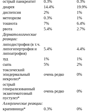
острый панкреатит
0.3%
0.3%
диарея
14.4%
19.9%
диспепсия
2%
1%
метеоризм
0.3%
1%
тошнота
7%
6.4%
рвота
5.4%
2.7%
Дерматологические
реакции:
липодистрофия (в т.ч.
липогипертрофия и
5.4%
4.4%
липоатрофия)
зуд
1%
1%
сыпь
5%
2%
токсический
эпидермальный
очень редко
0%
некролиз*
острый
генерализованный
очень редко
0%
экзантематозный
пустулез*
Аллергические реакции:
крапивница*
0.3%
0%