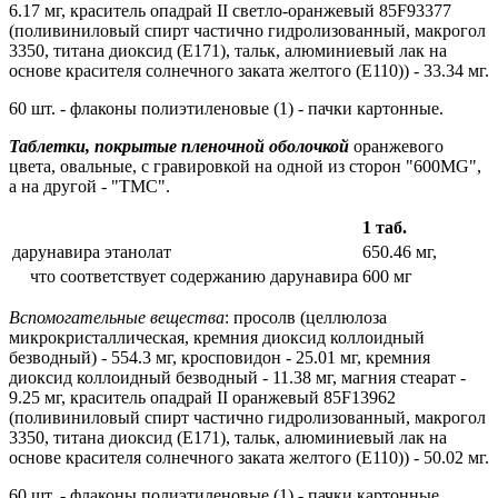
6.17 мг, краситель опадрай II светло-оранжевый 85F93377
(поливиниловый спирт частично гидролизованный, макрогол
3350, титана диоксид (Е171), тальк, алюминиевый лак на
основе красителя солнечного заката желтого (Е110)) - 33.34 мг.
60 шт. - флаконы полиэтиленовые (1) - пачки картонные.
Таблетки, покрытые пленочной оболочкой
оранжевого
цвета, овальные, с гравировкой на одной из сторон "600MG",
а на другой - "ТМС".
1 таб.
дарунавира этанолат
650.46 мг,
что соответствует содержанию дарунавира
600 мг
Вспомогательные вещества
: просолв (целлюлоза
микрокристаллическая, кремния диоксид коллоидный
безводный) - 554.3 мг, кросповидон - 25.01 мг, кремния
диоксид коллоидный безводный - 11.38 мг, магния стеарат -
9.25 мг, краситель опадрай II оранжевый 85F13962
(поливиниловый спирт частично гидролизованный, макрогол
3350, титана диоксид (Е171), тальк, алюминиевый лак на
основе красителя солнечного заката желтого (Е110)) - 50.02 мг.
60 шт. - флаконы полиэтиленовые (1) - пачки картонные.