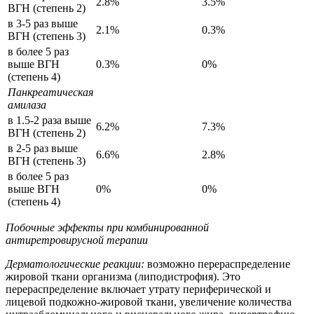
2.8%
3.5%
ВГН (степень 2)
в 3-5 раз выше
2.1%
0.3%
ВГН (степень 3)
в более 5 раз
выше ВГН
0.3%
0%
(степень 4)
Панкреатическая
амилаза
в 1.5-2 раза выше
6.2%
7.3%
ВГН (степень 2)
в 2-5 раз выше
6.6%
2.8%
ВГН (степень 3)
в более 5 раз
выше ВГН
0%
0%
(степень 4)
Побочные эффекты при комбинированной
антиретровирусной терапии
Дерматологические реакции:
возможно перераспределение
жировой ткани организма (липодистрофия). Это
перераспределение включает утрату периферической и
лицевой подкожно-жировой ткани, увеличение количества