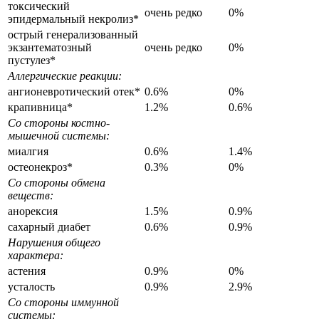
токсический
очень редко
0%
эпидермальный некролиз*
острый генерализованный
экзантематозный
очень редко
0%
пустулез*
Аллергические реакции:
ангионевротический отек*
0.6%
0%
крапивница*
1.2%
0.6%
Со стороны костно-
мышечной системы:
миалгия
0.6%
1.4%
остеонекроз*
0.3%
0%
Со стороны обмена
веществ:
анорексия
1.5%
0.9%
сахарный диабет
0.6%
0.9%
Нарушения общего
характера:
астения
0.9%
0%
усталость
0.9%
2.9%
Со стороны иммунной
системы: