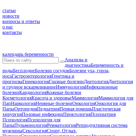
статьи
новости
вопросы и ответы
о нас
контакты
календарь беременности
Анализы и
диагностика
Беременность и
роды
Бесплодие
Болезни сосудов
Болезни уха, горла,
носа
Гастроэнтерология
Генетика и
прогнозы
Гинекология
Глазные болезни
Диетология
Диетология
и грудное вскармливание
Иммунология
Инфекционные
болезни
Кардиология
Кожные болезни
Косметология
Красота и здоровье
Маммология
Маммология для
Пап
Наркология
Нервные болезни
Онкология
Онкология для
Папы
Ортопедия
Педиатрия
Первая помощь
Пластическая
хирургия
Половые инфекции
Проктология
Психиатрия
Психология
Психология для
Папы
Пульмонология
Ревматология
Репродуктивная система
мужчины
Сексология
Спорт, Отдых,