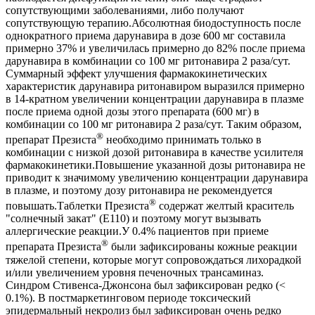
сопутствующими заболеваниями, либо получают
сопутствующую терапию.Абсолютная биодоступность после
однократного приема дарунавира в дозе 600 мг составила
примерно 37% и увеличилась примерно до 82% после приема
дарунавира в комбинации со 100 мг ритонавира 2 раза/сут.
Суммарный эффект улучшения фармакокинетических
характеристик дарунавира ритонавиром выразился примерно
в 14-кратном увеличении концентрации дарунавира в плазме
после приема одной дозы этого препарата (600 мг) в
комбинации со 100 мг ритонавира 2 раза/сут. Таким образом,
®
препарат Презиста
необходимо принимать только в
комбинации с низкой дозой ритонавира в качестве усилителя
фармакокинетики.Повышение указанной дозы ритонавира не
приводит к значимому увеличению концентрации дарунавира
в плазме, и поэтому дозу ритонавира не рекомендуется
®
повышать.Таблетки Презиста
содержат желтый краситель
"солнечный закат" (Е110) и поэтому могут вызывать
аллергические реакции.У 0.4% пациентов при приеме
®
препарата Презиста
были зафиксированы кожные реакции
тяжелой степени, которые могут сопровождаться лихорадкой
и/или увеличением уровня печеночных трансаминаз.
Синдром Стивенса-Джонсона был зафиксирован редко (<
0.1%). В постмаркетинговом периоде токсический
эпидермальный некролиз был зафиксирован очень редко