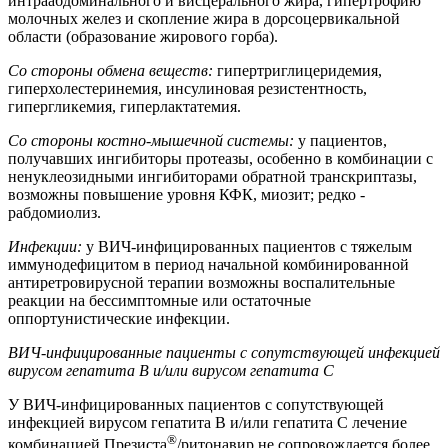
интраабдоминального и висцерального жира, гипертрофию
молочных желез и скопление жира в дорсоцервикальной
области (образование жирового горба).
Со стороны обмена веществ:
гипертриглицеридемия,
гиперхолестеринемия, инсулиновая резистентность,
гипергликемия, гиперлактатемия.
Со стороны костно-мышечной системы:
у пациентов,
получавших ингибиторы протеазы, особенно в комбинации с
ненуклеозидными ингибиторами обратной транскриптазы,
возможны повышение уровня КФК, миозит; редко -
рабдомиолиз.
Инфекции:
у ВИЧ-инфицированных пациентов с тяжелым
иммунодефицитом в период начальной комбинированной
антиретровирусной терапии возможны воспалительные
реакции на бессимптомные или остаточные
оппортунистические инфекции.
ВИЧ-инфицированные пациенты с сопутствующей инфекцией
вирусом гепатита В и/или вирусом гепатита С
У ВИЧ-инфицированных пациентов с сопутствующей
инфекцией вирусом гепатита В и/или гепатита С лечение
®
комбинацией Презиста
/ритонавир не сопровождается более