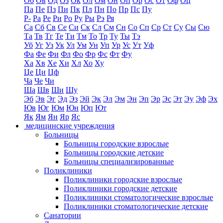
Об
Ов
Од
Оз
Ок
Ол
Ом
Он
Оп
Ор
Ос
От
Оф
Оц
Па
Пе
Пз
Пи
Пк
Пл
Пн
По
Пр
Пс
Пу
Р-
Ра
Ре
Ри
Ро
Ру
Ры
Рэ
Ря
Са
Сб
Св
Се
Си
Ск
Сл
См
Сн
Со
Сп
Ср
Ст
Су
Сы
Сю
Та
Тв
Тг
Те
Ти
Тм
То
Тр
Ту
Ты
Тэ
Уб
Уг
Уз
Ук
Ул
Ум
Ун
Уп
Ур
Ус
Ут
Уф
Фа
Фе
Фи
Фл
Фо
Фр
Фс
Фт
Фу
Ха
Хв
Хе
Хи
Хл
Хо
Ху
Це
Ци
Цф
Ча
Че
Чи
Ша
Шв
Ши
Шу
Эб
Эв
Эг
Эд
Эз
Эй
Эк
Эл
Эм
Эн
Эп
Эр
Эс
Эт
Эу
Эф
Эх
Юв
Юг
Юм
Юн
Юп
Ют
Як
Ям
Ян
Яр
Яс
медицинские учреждения
Больницы
Больницы городские взрослые
Больницы городские детские
Больницы специализированные
Поликлиники
Поликлиники городские взрослые
Поликлиники городские детские
Поликлиники стоматологические взрослые
Поликлиники стоматологические детские
Санатории