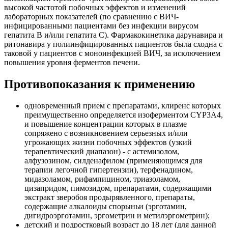
высокой частотой побочных эффектов и изменений
лабораторных показателей (по сравнению с ВИЧ-
инфицированными пациентами без инфекции вирусом
гепатита В и/или гепатита С). Фармакокинетика дарунавира и
ритонавира у полиинфицированных пациентов была сходна с
таковой у пациентов с моноинфекцией ВИЧ, за исключением
повышения уровня ферментов печени.
Противопоказания к применению
одновременный прием с препаратами, клиренс которых
преимущественно определяется изоферментом CYP3A4,
и повышение концентрации которых в плазме
сопряжено с возникновением серьезных и/или
угрожающих жизни побочных эффектов (узкий
терапевтический диапазон) - с астемизолом,
алфузозином, силденафилом (применяющимся для
терапии легочной гипертензии), терфенадином,
мидазоламом, рифампицином, триазоламом,
цизапридом, пимозидом, препаратами, содержащими
экстракт зверобоя продырявленного, препараты,
содержащие алкалоиды спорыньи (эрготамин,
дигидроэрготамин, эргометрин и метилэргометрин);
детский и подростковый возраст до 18 лет (для данной