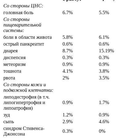
Со стороны ЦНС:
головная боль
6.7%
5.5%
Со стороны
пищеварительной
системы:
боли в области живота
5.8%
6.1%
острый панкреатит
0.6%
0.6%
диарея
8.7%
15.19%
диспепсия
0.3%
0.3%
метеоризм
0.9%
0.9%
тошнота
4.1%
3.8%
рвота
2%
3.5%
Со стороны кожи и
подкожной клетчатки:
липодистрофия (в т.ч.
липогипертрофия и
0.9%
1.7%
липоатрофия)
зуд
1.2%
0.9%
сыпь
2.9%
4.6%
синдром Стивенса-
0.3%
0%
Джонсона