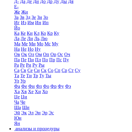
Д-
Да
Де
Ди
До
Др
Ду
Ды
Дя
Е-
Же
Жи
За
Зв
Зд
Зе
Зи
Зо
Иг
Из
Им
Ин
Ип
Йо
Ка
Ке
Ки
Кл
Ко
Кр
Ку
Ла
Ле
Ли
Ль
Лю
Ма
Ме
Ми
Мо
Мс
Му
На
Не
Но
Ну
Ов
Ок
Ол
Ом
Оп
Ор
Ос
Оч
Па
Пе
Пи
Пл
По
Пр
Пс
Пу
Ра
Ре
Ри
Ру
Ры
Са
Св
Се
Си
Ск
Со
Сп
Ср
Ст
Су
Та
Те
Ти
Тр
Ту
Ты
Ул
Ур
Фа
Фе
Фи
Фл
Фо
Фр
Фу
Фэ
Ха
Хв
Хе
Хи
Хо
Це
Ци
Ча
Че
Ша
Ши
Эй
Эк
Эл
Эн
Эр
Эс
Юн
Ян
анализы и процедуры