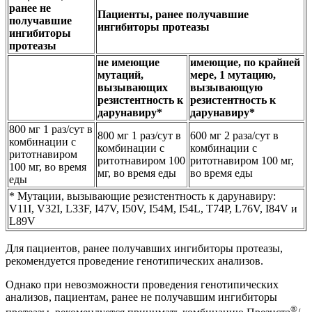
ранее не
Пациенты, ранее получавшие
получавшие
ингибиторы протеазы
ингибиторы
протеазы
не имеющие
имеющие, по крайней
мутаций,
мере, 1 мутацию,
вызывающих
вызывающую
резистентность к
резистентность к
дарунавиру*
дарунавиру*
800 мг 1 раз/сут в
800 мг 1 раз/сут в
600 мг 2 раза/сут в
комбинации с
комбинации с
комбинации с
ритотнавиром
ритотнавиром 100
ритотнавиром 100 мг,
100 мг, во время
мг, во время еды
во время еды
еды
* Мутации, вызывающие резистентность к дарунавиру:
V11I, V32I, L33F, I47V, I50V, I54M, I54L, T74P, L76V, I84V и
L89V
Для пациентов, ранее получавших ингибиторы протеазы,
рекомендуется проведение генотипических анализов.
Однако при невозможности проведения генотипических
анализов, пациентам, ранее не получавшим ингибиторы
®