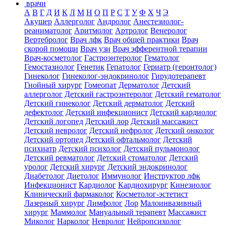
врачи
А
В
Г
Д
И
К
Л
М
Н
О
П
Р
С
Т
У
Ф
Х
Ч
Э
Акушер
Аллерголог
Андролог
Анестезиолог-
реаниматолог
Аритмолог
Артролог
Венеролог
Вертебролог
Врач лфк
Врач общей практики
Врач
скорой помощи
Врач узи
Врач эфферентной терапии
Врач-косметолог
Гастроэнтеролог
Гематолог
Гемостазиолог
Генетик
Гепатолог
Гериатр (геронтолог)
Гинеколог
Гинеколог-эндокринолог
Гирудотерапевт
Гнойный хирург
Гомеопат
Дерматолог
Детский
аллерголог
Детский гастроэнтеролог
Детский гематолог
Детский гинеколог
Детский дерматолог
Детский
дефектолог
Детский инфекционист
Детский кардиолог
Детский логопед
Детский лор
Детский массажист
Детский невролог
Детский нефролог
Детский онколог
Детский ортопед
Детский офтальмолог
Детский
психиатр
Детский психолог
Детский пульмонолог
Детский ревматолог
Детский стоматолог
Детский
уролог
Детский хирург
Детский эндокринолог
Диабетолог
Диетолог
Иммунолог
Инструктор лфк
Инфекционист
Кардиолог
Кардиохирург
Кинезиолог
Клинический фармаколог
Косметолог-эстетист
Лазерный хирург
Лимфолог
Лор
Малоинвазивный
хирург
Маммолог
Мануальный терапевт
Массажист
Миколог
Нарколог
Невролог
Нейропсихолог