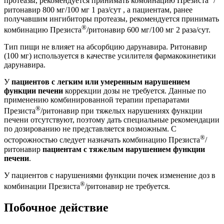
протеазы, рекомендуется принимать комбинацию Презиста
/
ритонавир 800 мг/100 мг 1 раз/сут , а пациентам, ранее
получавшим ингибиторы протеазы, рекомендуется принимать
®
комбинацию Презиста
/ритонавир 600 мг/100 мг 2 раза/сут.
Тип пищи не влияет на абсорбцию дарунавира. Ритонавир
(100 мг) используется в качестве усилителя фармакокинетики
дарунавира.
У
пациентов с легким или умеренным нарушением
функции печени
коррекции дозы не требуется. Данные по
применению комбинированной терапии препаратами
®
Презиста
/ритонавир при тяжелых нарушениях функции
печени отсутствуют, поэтому дать специальные рекомендации
по дозированию не представляется возможным. С
®
осторожностью следует назначать комбинацию Презиста
/
ритонавир
пациентам с тяжелым нарушением функции
печени
.
У пациентов с нарушениями функции почек изменение доз в
®
комбинации Презиста
/ритонавир не требуется.
Побочное действие