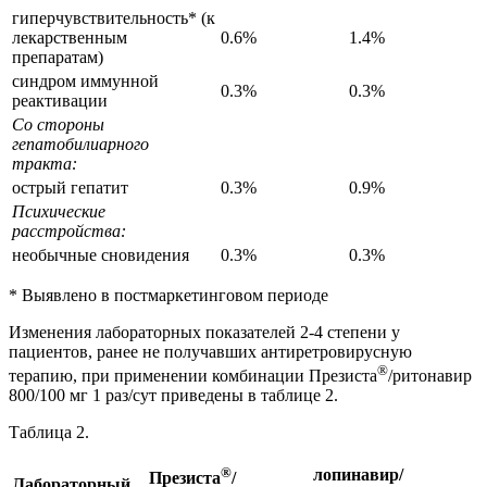
гиперчувствительность* (к
лекарственным
0.6%
1.4%
препаратам)
синдром иммунной
0.3%
0.3%
реактивации
Со стороны
гепатобилиарного
тракта:
острый гепатит
0.3%
0.9%
Психические
расстройства:
необычные сновидения
0.3%
0.3%
* Выявлено в постмаркетинговом периоде
Изменения лабораторных показателей 2-4 степени у
пациентов, ранее не получавших антиретровирусную
®
терапию, при применении комбинации Презиста
/ритонавир
800/100 мг 1 раз/сут приведены в таблице 2.
Таблица 2.
®
лопинавир/
Презиста
/
Лабораторный