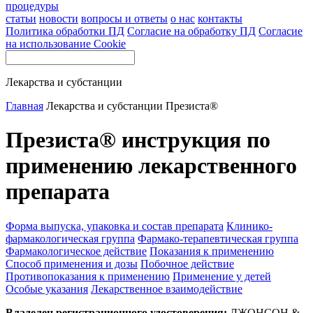
процедуры
статьи
новости
вопросы и ответы
о нас
контакты
Политика обработки ПД
Согласие на обработку ПД
Согласие
на использование Cookie
Лекарства и субстанции
Главная
Лекарства и субстанции
Презиста®
Презиста® инструкция по
применению лекарственного
препарата
Форма выпуска, упаковка и состав препарата
Клинико-
фармакологическая группа
Фармако-терапевтическая группа
Фармакологическое действие
Показания к применению
Способ применения и дозы
Побочное действие
Противопоказания к применению
Применение у детей
Особые указания
Лекарственное взаимодействие
Владелец регистрационного удостоверения:
ДЖОНСОН &