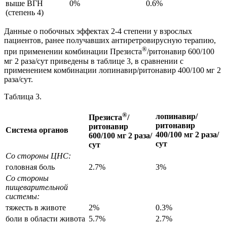
выше ВГН
0%
0.6%
(степень 4)
Данные о побочных эффектах 2-4 степени у взрослых
пациентов, ранее получавших антиретровирусную терапию,
®
при применении комбинации Презиста
/ритонавир 600/100
мг 2 раза/сут приведены в таблице 3, в сравнении с
применением комбинации лопинавир/ритонавир 400/100 мг 2
раза/сут.
Таблица 3.
®
лопинавир/
Презиста
/
ритонавир
ритонавир
Система органов
400/100 мг 2 раза/
600/100 мг
2 раза/
сут
сут
Со стороны ЦНС:
головная боль
2.7%
3%
Со стороны
пищеварительной
системы:
тяжесть в животе
2%
0.3%
боли в области живота
5.7%
2.7%