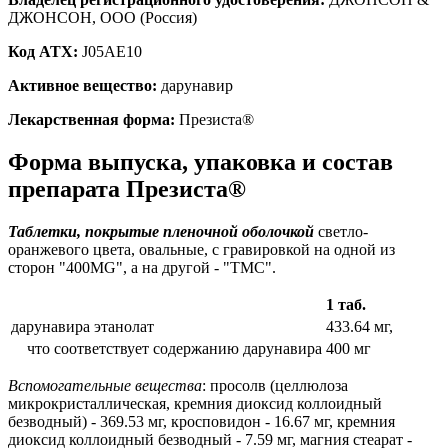
ДЖОНСОН, ООО (Россия)
Код ATX:
J05AE10
Активное вещество:
дарунавир
Лекарственная форма:
Презиста®
Форма выпуска, упаковка и состав
препарата Презиста®
Таблетки, покрытые пленочной оболочкой
светло-
оранжевого цвета, овальные, с гравировкой на одной из
сторон "400MG", а на другой - "ТМС".
1 таб.
дарунавира этанолат
433.64 мг,
что соответствует содержанию дарунавира
400 мг
Вспомогательные вещества
: просолв (целлюлоза
микрокристаллическая, кремния диоксид коллоидный
безводный) - 369.53 мг, кросповидон - 16.67 мг, кремния
диоксид коллоидный безводный - 7.59 мг, магния стеарат -