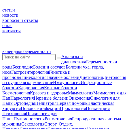
статьи
новости
вопросы и ответы
о нас
контакты
календарь беременности
Анализы и
диагностика
Беременность и
роды
Бесплодие
Болезни сосудов
Болезни уха, горла,
носа
Гастроэнтерология
Генетика и
прогнозы
Гинекология
Глазные болезни
Диетология
Диетология
и грудное вскармливание
Иммунология
Инфекционные
болезни
Кардиология
Кожные болезни
Косметология
Красота и здоровье
Маммология
Маммология для
Пап
Наркология
Нервные болезни
Онкология
Онкология для
Папы
Ортопедия
Педиатрия
Первая помощь
Пластическая
хирургия
Половые инфекции
Проктология
Психиатрия
Психология
Психология для
Папы
Пульмонология
Ревматология
Репродуктивная система
мужчины
Сексология
Спорт, Отдых,