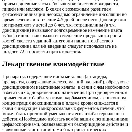
прием в дневные часы с большим количеством жидкости,
пищей или молоком. В связи с возможным развитием
фотосенсибилизации необходимо ограничение инсоляции во
время лечения и в течение 4-5 дней после него. Доксициклин
не применяют у детей до 8 лет, т.к. тетрациклины (в т.ч.
доксициклин) вызывают долговременное изменение цвета
зубов, гипоплазию эмали и замедление продольного роста
костей скелета у данной категории пациентов.Раствор
доксициклина для в/в введения следует использовать не
позднее 72 ч после его приготовления.
Лекарственное взаимодействие
Препараты, содержащие ионы металлов (антациды,
препараты, содержащие железо, магний, кальций), образуют с
доксициклином неактивные хелаты, в связи с чем необходимо
избегать их одновременного назначения.При одновременном
применении с барбитуратами, карбамазепином, фенитоином
концентрация доксициклина в плазме крови снижается в
связи с индукцией микросомальных ферментов печени, что
может быть причиной уменьшения его антибактериального
действия.Необходимо избегать комбинации с пенициллинами,
цефалоспоринами, оказывающими бактерицидное действие и
являющимися антагонистами бактериостатических