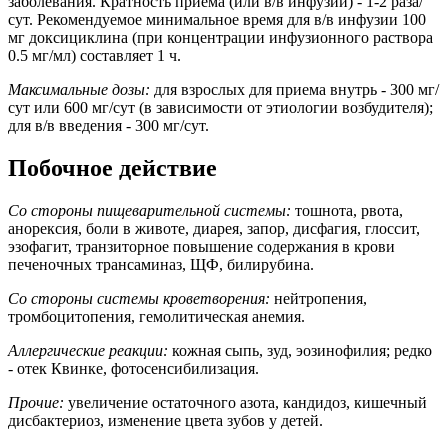
заболевания. Кратность приема (или в/в инфузии) - 1-2 раза/
сут. Рекомендуемое минимальное время для в/в инфузии 100
мг доксициклина (при концентрации инфузионного раствора
0.5 мг/мл) составляет 1 ч.
Максимальные дозы:
для взрослых для приема внутрь - 300 мг/
сут или 600 мг/сут (в зависимости от этиологии возбудителя);
для в/в введения - 300 мг/сут.
Побочное действие
Со стороны пищеварительной системы:
тошнота, рвота,
анорексия, боли в животе, диарея, запор, дисфагия, глоссит,
эзофагит, транзиторное повышение содержания в крови
печеночных трансаминаз, ЩФ, билирубина.
Со стороны системы кроветворения:
нейтропения,
тромбоцитопения, гемолитическая анемия.
Аллергические реакции:
кожная сыпь, зуд, эозинофилия; редко
- отек Квинке, фотосенсибилизация.
Прочие:
увеличение остаточного азота, кандидоз, кишечный
дисбактериоз, изменение цвета зубов у детей.