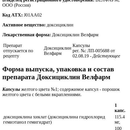
ООО (Россия)
Код ATX:
J01AA02
Активное вещество:
доксициклин
Лекарственная форма:
Доксициклин Велфарм
Препарат
Капсулы
Доксициклин
отпускается по
рег. №: ЛП-005688 от
Велфарм
рецепту
02.08.19
- Действующее
Форма выпуска, упаковка и состав
препарата Доксициклин Велфарм
Капсулы
желтого цвета №1; содержимое капсул - порошок
желтого цвета с белыми вкраплениями.
1
капс.
доксициклина хиклат (доксициклина гидрохлорид
115.4
гемиэтанол гемигидрат)
мг,
100