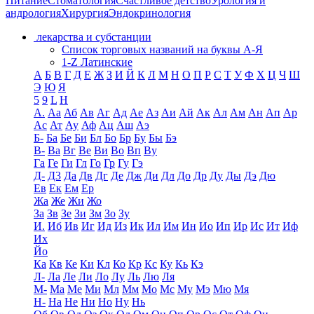
Питание
Стоматология
Счастливое детство
Урология и
андрология
Хирургия
Эндокринология
лекарства и субстанции
Список торговых названий на буквы А-Я
1-Z Латинские
А
Б
В
Г
Д
Е
Ж
З
И
Й
К
Л
М
Н
О
П
Р
С
Т
У
Ф
Х
Ц
Ч
Ш
Э
Ю
Я
5
9
L
H
А.
Аа
Аб
Ав
Аг
Ад
Ае
Аз
Аи
Ай
Ак
Ал
Ам
Ан
Ап
Ар
Ас
Ат
Ау
Аф
Ац
Аш
Аэ
Б-
Ба
Бе
Би
Бл
Бо
Бр
Бу
Бы
Бэ
В-
Ва
Вг
Ве
Ви
Во
Вп
Ву
Га
Ге
Ги
Гл
Го
Гр
Гу
Гэ
Д-
Д3
Да
Дв
Дг
Де
Дж
Ди
Дл
До
Др
Ду
Ды
Дэ
Дю
Ев
Ек
Ем
Ер
Жа
Же
Жи
Жо
За
Зв
Зе
Зи
Зм
Зо
Зу
И.
Иб
Ив
Иг
Ид
Из
Ик
Ил
Им
Ин
Ио
Ип
Ир
Ис
Ит
Иф
Их
Йо
Ка
Кв
Ке
Ки
Кл
Ко
Кр
Кс
Ку
Кь
Кэ
Л-
Ла
Ле
Ли
Ло
Лу
Ль
Лю
Ля
М-
Ма
Ме
Ми
Мл
Мм
Мо
Мс
Му
Мэ
Мю
Мя
Н-
На
Не
Ни
Но
Ну
Нь