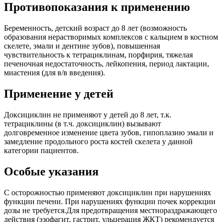
Противопоказания к применению
Беременность, детский возраст до 8 лет (возможность
образования нерастворимых комплексов с кальцием в костном
скелете, эмали и дентине зубов), повышенная
чувствительность к тетрациклинам, порфирия, тяжелая
печеночная недостаточность, лейкопения, период лактации,
миастения (для в/в введения).
Применение у детей
Доксициклин не применяют у детей до 8 лет, т.к.
тетрациклины (в т.ч. доксициклин) вызывают
долговременное изменение цвета зубов, гипоплазию эмали и
замедление продольного роста костей скелета у данной
категории пациентов.
Особые указания
С осторожностью применяют доксициклин при нарушениях
функции печени. При нарушениях функции почек коррекции
дозы не требуется.Для предотвращения местнораздражающего
действия (эзофагит, гастрит, ульцерация ЖКТ) рекомендуется