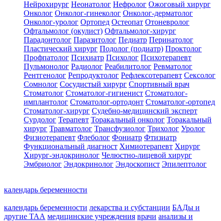
Нейрохирург
Неонатолог
Нефролог
Ожоговый хирург
Онколог
Онколог-гинеколог
Онколог-дерматолог
Онколог-уролог
Ортопед
Остеопат
Отоневролог
Офтальмолог (окулист)
Офтальмолог-хирург
Парадонтолог
Паразитолог
Педиатр
Перинатолог
Пластический хирург
Подолог (подиатр)
Проктолог
Профпатолог
Психиатр
Психолог
Психотерапевт
Пульмонолог
Радиолог
Реабилитолог
Ревматолог
Рентгенолог
Репродуктолог
Рефлексотерапевт
Сексолог
Сомнолог
Сосудистый хирург
Спортивный врач
Стоматолог
Стоматолог-гигиенист
Стоматолог-
имплантолог
Стоматолог-ортодонт
Стоматолог-ортопед
Стоматолог-хирург
Судебно-медицинский эксперт
Сурдолог
Терапевт
Торакальный онколог
Торакальный
хирург
Травматолог
Трансфузиолог
Трихолог
Уролог
Физиотерапевт
Флеболог
Фониатр
Фтизиатр
Функциональный диагност
Химиотерапевт
Хирург
Хирург-эндокринолог
Челюстно-лицевой хирург
Эмбриолог
Эндокринолог
Эндоскопист
Эпилептолог
календарь беременности
календарь беременности
лекарства и субстанции
БАДы и
другие ТАА
медицинские учреждения
врачи
анализы и