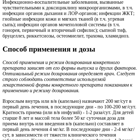
Инфекционно-воспалительные заболевания, вызванные
чувствительными к доксициклину микроорганизмами, в т.ч.
инфекции органов дыхания и ЛОР-органов; инфекции ЖКТ;
гнойные инфекции кожи и мягких тканей (в т.ч. угревая
сыпь); инфекции органов мочеполовой системы (в т.ч.
гонорея, первичный и вторичный сифилис); сыпной тиф,
бруцеллез, риккетсиозы, остеомиелит, трахома, хламидиоз.
Способ применения и дозы
Способ применения и режим дозирования конкретного
препарата зависят от его формы выпуска и других факторов.
Оптимальный режим дозирования определяет врач. Следует
строго соблюдать соответствие используемой
лекарственной формы конкретного препарата показаниям к
применению и режиму дозирования.
Взрослым внутрь или в/в (капельно) назначают 200 мг/сут в
первый день лечения, в последующие дни - по 100-200 мг/сут.
Кратность приема (или в/в инфузий) - 1-2 раза/сут. Для детей
старше 8 лет и массой тела более 50 кг суточная доза для
приема внутрь или введения в/в (капельно) составляет в
первый день лечения 4 мг/кг. В последующие дни - 2-4 мг/кг/
сут, в зависимости от тяжести клинического течения