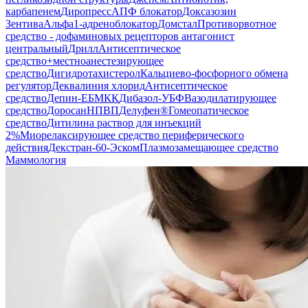
карбапенем
Диропресс
АПФ блокатор
Доксазозин
Зентива
Альфа1-адреноблокатор
Домстал
Противорвотное
средство - дофаминовых рецепторов антагонист
центральный
Дрилл
Антисептическое
средство+местноанестезирующее
средство
Дигидротахистерол
Кальциево-фосфорного обмена
регулятор
Деквалиния хлорид
Антисептическое
средство
Депин-Е
БМКК
Дибазол-УБФ
Вазодилатирующее
средство
Доросан
НПВП
Делуфен®
Гомеопатическое
средство
Дитилина раствор для инъекций
2%
Миорелаксирующее средство периферического
действия
Декстран-60-Эском
Плазмозамещающее средство
Маммология