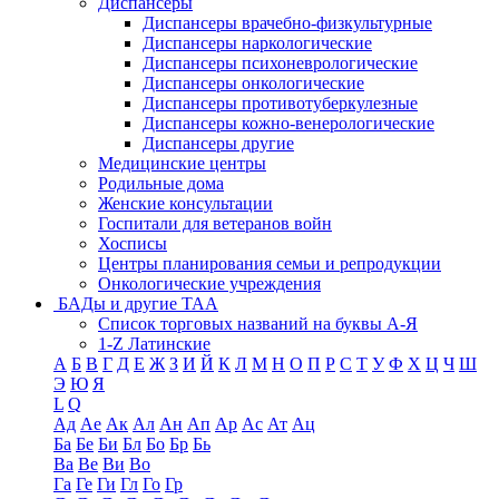
Диспансеры
Диспансеры врачебно-физкультурные
Диспансеры наркологические
Диспансеры психоневрологические
Диспансеры онкологические
Диспансеры противотуберкулезные
Диспансеры кожно-венерологические
Диспансеры другие
Медицинские центры
Родильные дома
Женские консультации
Госпитали для ветеранов войн
Хосписы
Центры планирования семьи и репродукции
Онкологические учреждения
БАДы и другие ТАА
Список торговых названий на буквы А-Я
1-Z Латинские
А
Б
В
Г
Д
Е
Ж
З
И
Й
К
Л
М
Н
О
П
Р
С
Т
У
Ф
Х
Ц
Ч
Ш
Э
Ю
Я
L
Q
Ад
Ае
Ак
Ал
Ан
Ап
Ар
Ас
Ат
Ац
Ба
Бе
Би
Бл
Бо
Бр
Бь
Ва
Ве
Ви
Во
Га
Ге
Ги
Гл
Го
Гр