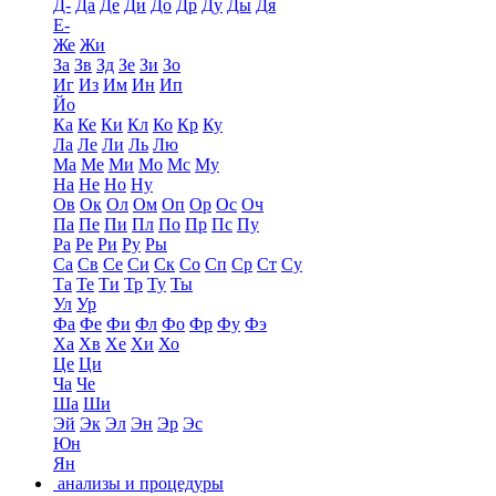
Д-
Да
Де
Ди
До
Др
Ду
Ды
Дя
Е-
Же
Жи
За
Зв
Зд
Зе
Зи
Зо
Иг
Из
Им
Ин
Ип
Йо
Ка
Ке
Ки
Кл
Ко
Кр
Ку
Ла
Ле
Ли
Ль
Лю
Ма
Ме
Ми
Мо
Мс
Му
На
Не
Но
Ну
Ов
Ок
Ол
Ом
Оп
Ор
Ос
Оч
Па
Пе
Пи
Пл
По
Пр
Пс
Пу
Ра
Ре
Ри
Ру
Ры
Са
Св
Се
Си
Ск
Со
Сп
Ср
Ст
Су
Та
Те
Ти
Тр
Ту
Ты
Ул
Ур
Фа
Фе
Фи
Фл
Фо
Фр
Фу
Фэ
Ха
Хв
Хе
Хи
Хо
Це
Ци
Ча
Че
Ша
Ши
Эй
Эк
Эл
Эн
Эр
Эс
Юн
Ян
анализы и процедуры