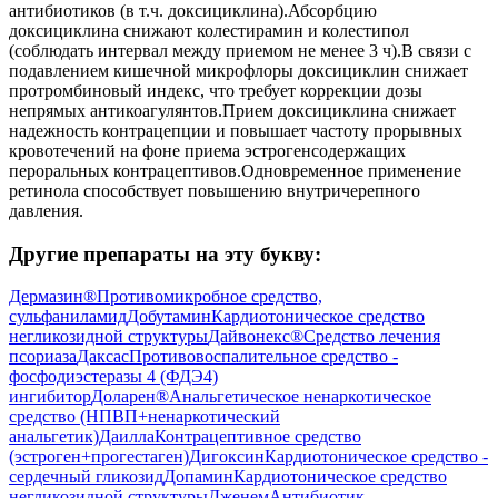
антибиотиков (в т.ч. доксициклина).Абсорбцию
доксициклина снижают колестирамин и колестипол
(соблюдать интервал между приемом не менее 3 ч).В связи с
подавлением кишечной микрофлоры доксициклин снижает
протромбиновый индекс, что требует коррекции дозы
непрямых антикоагулянтов.Прием доксициклина снижает
надежность контрацепции и повышает частоту прорывных
кровотечений на фоне приема эстрогенсодержащих
пероральных контрацептивов.Одновременное применение
ретинола способствует повышению внутричерепного
давления.
Другие препараты на эту букву:
Дермазин®
Противомикробное средство,
сульфаниламид
Добутамин
Кардиотоническое средство
негликозидной структуры
Дайвонекс®
Средство лечения
псориаза
Даксас
Противовоспалительное средство -
фосфодиэстеразы 4 (ФДЭ4)
ингибитор
Доларен®
Анальгетическое ненаркотическое
средство (НПВП+ненаркотический
анальгетик)
Даилла
Контрацептивное средство
(эстроген+прогестаген)
Дигоксин
Кардиотоническое средство -
сердечный гликозид
Допамин
Кардиотоническое средство
негликозидной структуры
Дженем
Антибиотик,