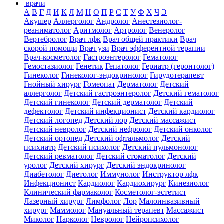
врачи
А
В
Г
Д
И
К
Л
М
Н
О
П
Р
С
Т
У
Ф
Х
Ч
Э
Акушер
Аллерголог
Андролог
Анестезиолог-
реаниматолог
Аритмолог
Артролог
Венеролог
Вертебролог
Врач лфк
Врач общей практики
Врач
скорой помощи
Врач узи
Врач эфферентной терапии
Врач-косметолог
Гастроэнтеролог
Гематолог
Гемостазиолог
Генетик
Гепатолог
Гериатр (геронтолог)
Гинеколог
Гинеколог-эндокринолог
Гирудотерапевт
Гнойный хирург
Гомеопат
Дерматолог
Детский
аллерголог
Детский гастроэнтеролог
Детский гематолог
Детский гинеколог
Детский дерматолог
Детский
дефектолог
Детский инфекционист
Детский кардиолог
Детский логопед
Детский лор
Детский массажист
Детский невролог
Детский нефролог
Детский онколог
Детский ортопед
Детский офтальмолог
Детский
психиатр
Детский психолог
Детский пульмонолог
Детский ревматолог
Детский стоматолог
Детский
уролог
Детский хирург
Детский эндокринолог
Диабетолог
Диетолог
Иммунолог
Инструктор лфк
Инфекционист
Кардиолог
Кардиохирург
Кинезиолог
Клинический фармаколог
Косметолог-эстетист
Лазерный хирург
Лимфолог
Лор
Малоинвазивный
хирург
Маммолог
Мануальный терапевт
Массажист
Миколог
Нарколог
Невролог
Нейропсихолог