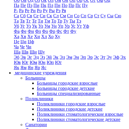
Об
Ов
Од
Оз
Ок
Ол
Ом
Он
Оп
Ор
Ос
От
Оф
Оц
Па
Пе
Пз
Пи
Пк
Пл
Пн
По
Пр
Пс
Пу
Р-
Ра
Ре
Ри
Ро
Ру
Ры
Рэ
Ря
Са
Сб
Св
Се
Си
Ск
Сл
См
Сн
Со
Сп
Ср
Ст
Су
Сы
Сю
Та
Тв
Тг
Те
Ти
Тм
То
Тр
Ту
Ты
Тэ
Уб
Уг
Уз
Ук
Ул
Ум
Ун
Уп
Ур
Ус
Ут
Уф
Фа
Фе
Фи
Фл
Фо
Фр
Фс
Фт
Фу
Ха
Хв
Хе
Хи
Хл
Хо
Ху
Це
Ци
Цф
Ча
Че
Чи
Ша
Шв
Ши
Шу
Эб
Эв
Эг
Эд
Эз
Эй
Эк
Эл
Эм
Эн
Эп
Эр
Эс
Эт
Эу
Эф
Эх
Юв
Юг
Юм
Юн
Юп
Ют
Як
Ям
Ян
Яр
Яс
медицинские учреждения
Больницы
Больницы городские взрослые
Больницы городские детские
Больницы специализированные
Поликлиники
Поликлиники городские взрослые
Поликлиники городские детские
Поликлиники стоматологические взрослые
Поликлиники стоматологические детские
Санатории