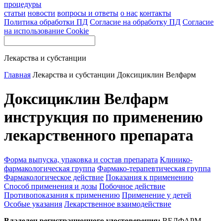
процедуры
статьи
новости
вопросы и ответы
о нас
контакты
Политика обработки ПД
Согласие на обработку ПД
Согласие
на использование Cookie
Лекарства и субстанции
Главная
Лекарства и субстанции
Доксициклин Велфарм
Доксициклин Велфарм
инструкция по применению
лекарственного препарата
Форма выпуска, упаковка и состав препарата
Клинико-
фармакологическая группа
Фармако-терапевтическая группа
Фармакологическое действие
Показания к применению
Способ применения и дозы
Побочное действие
Противопоказания к применению
Применение у детей
Особые указания
Лекарственное взаимодействие
Владелец регистрационного удостоверения:
ВЕЛФАРМ,