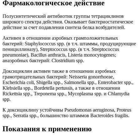
Фармакологическое действие
Полусинтетический антибиотик группы тетрациклинов
широкого спектра действия. Оказывает бактериостатическое
действие за счет подавления синтеза белка возбудителей.
Активен в отношении аэробных грамположительных
бактерий: Staphylococcus spp. (в т.ч. штаммы, продуцирующие
пенициллиназу), Streptococcus spp. (в т.ч. Streptococcus
pneumoniae), Bacillus anthracis, Listeria monocytogenes;
анаэробных бактерий: Clostridium spp.
Доксициклин активен также в отношении аэробных
грамотрицательных бактерий: Neisseria gonorrhoeae,
Escherichia coli, Shigella spp., Salmonella spp., Enterobacter spp.,
Klebsiella spp., Bordetella pertussis, а также в отношении
Rickettsia spp., Treponema spp., Mycoplasma spp. и Chlamydia
spp.
К доксициклину устойчивы Pseudomonas aeruginosa, Proteus
spp., Serratia spp., большинство штаммов Bacteroides fragilis.
Показания к применению