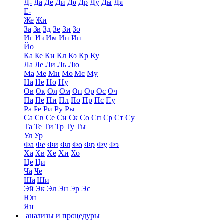
Д-
Да
Де
Ди
До
Др
Ду
Ды
Дя
Е-
Же
Жи
За
Зв
Зд
Зе
Зи
Зо
Иг
Из
Им
Ин
Ип
Йо
Ка
Ке
Ки
Кл
Ко
Кр
Ку
Ла
Ле
Ли
Ль
Лю
Ма
Ме
Ми
Мо
Мс
Му
На
Не
Но
Ну
Ов
Ок
Ол
Ом
Оп
Ор
Ос
Оч
Па
Пе
Пи
Пл
По
Пр
Пс
Пу
Ра
Ре
Ри
Ру
Ры
Са
Св
Се
Си
Ск
Со
Сп
Ср
Ст
Су
Та
Те
Ти
Тр
Ту
Ты
Ул
Ур
Фа
Фе
Фи
Фл
Фо
Фр
Фу
Фэ
Ха
Хв
Хе
Хи
Хо
Це
Ци
Ча
Че
Ша
Ши
Эй
Эк
Эл
Эн
Эр
Эс
Юн
Ян
анализы и процедуры