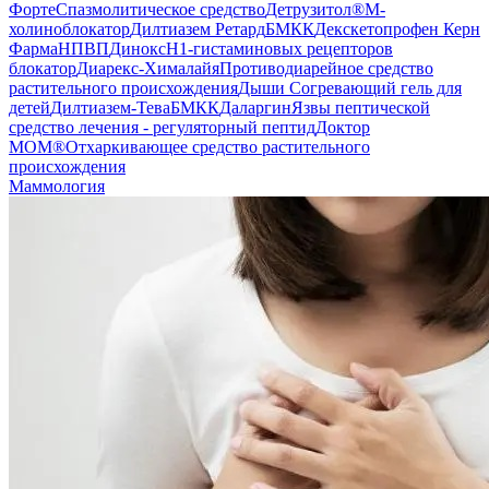
Форте
Спазмолитическое средство
Детрузитол®
М-
холиноблокатор
Дилтиазем Ретард
БМКК
Декскетопрофен Керн
Фарма
НПВП
Динокс
H1-гистаминовых рецепторов
блокатор
Диарекс-Хималайя
Противодиарейное средство
растительного происхождения
Дыши Согревающий гель для
детей
Дилтиазем-Тева
БМКК
Даларгин
Язвы пептической
средство лечения - регуляторный пептид
Доктор
МОМ®
Отхаркивающее средство растительного
происхождения
Маммология