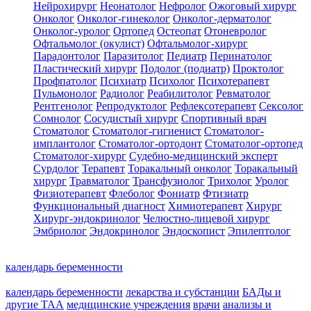
Нейрохирург
Неонатолог
Нефролог
Ожоговый хирург
Онколог
Онколог-гинеколог
Онколог-дерматолог
Онколог-уролог
Ортопед
Остеопат
Отоневролог
Офтальмолог (окулист)
Офтальмолог-хирург
Парадонтолог
Паразитолог
Педиатр
Перинатолог
Пластический хирург
Подолог (подиатр)
Проктолог
Профпатолог
Психиатр
Психолог
Психотерапевт
Пульмонолог
Радиолог
Реабилитолог
Ревматолог
Рентгенолог
Репродуктолог
Рефлексотерапевт
Сексолог
Сомнолог
Сосудистый хирург
Спортивный врач
Стоматолог
Стоматолог-гигиенист
Стоматолог-
имплантолог
Стоматолог-ортодонт
Стоматолог-ортопед
Стоматолог-хирург
Судебно-медицинский эксперт
Сурдолог
Терапевт
Торакальный онколог
Торакальный
хирург
Травматолог
Трансфузиолог
Трихолог
Уролог
Физиотерапевт
Флеболог
Фониатр
Фтизиатр
Функциональный диагност
Химиотерапевт
Хирург
Хирург-эндокринолог
Челюстно-лицевой хирург
Эмбриолог
Эндокринолог
Эндоскопист
Эпилептолог
календарь беременности
календарь беременности
лекарства и субстанции
БАДы и
другие ТАА
медицинские учреждения
врачи
анализы и