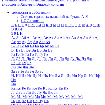
Питание
Стоматология
Счастливое детство
Урология и
андрология
Хирургия
Эндокринология
лекарства и субстанции
Список торговых названий на буквы А-Я
1-Z Латинские
А
Б
В
Г
Д
Е
Ж
З
И
Й
К
Л
М
Н
О
П
Р
С
Т
У
Ф
Х
Ц
Ч
Ш
Э
Ю
Я
5
9
L
H
А.
Аа
Аб
Ав
Аг
Ад
Ае
Аз
Аи
Ай
Ак
Ал
Ам
Ан
Ап
Ар
Ас
Ат
Ау
Аф
Ац
Аш
Аэ
Б-
Ба
Бе
Би
Бл
Бо
Бр
Бу
Бы
Бэ
В-
Ва
Вг
Ве
Ви
Во
Вп
Ву
Га
Ге
Ги
Гл
Го
Гр
Гу
Гэ
Д-
Д3
Да
Дв
Дг
Де
Дж
Ди
Дл
До
Др
Ду
Ды
Дэ
Дю
Ев
Ек
Ем
Ер
Жа
Же
Жи
Жо
За
Зв
Зе
Зи
Зм
Зо
Зу
И.
Иб
Ив
Иг
Ид
Из
Ик
Ил
Им
Ин
Ио
Ип
Ир
Ис
Ит
Иф
Их
Йо
Ка
Кв
Ке
Ки
Кл
Ко
Кр
Кс
Ку
Кь
Кэ
Л-
Ла
Ле
Ли
Ло
Лу
Ль
Лю
Ля
М-
Ма
Ме
Ми
Мл
Мм
Мо
Мс
Му
Мэ
Мю
Мя
Н-
На
Не
Ни
Но
Ну
Нь