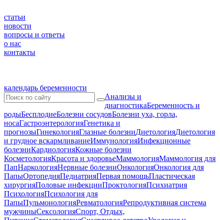
статьи
новости
вопросы и ответы
о нас
контакты
календарь беременности
Анализы и
диагностика
Беременность и
роды
Бесплодие
Болезни сосудов
Болезни уха, горла,
носа
Гастроэнтерология
Генетика и
прогнозы
Гинекология
Глазные болезни
Диетология
Диетология
и грудное вскармливание
Иммунология
Инфекционные
болезни
Кардиология
Кожные болезни
Косметология
Красота и здоровье
Маммология
Маммология для
Пап
Наркология
Нервные болезни
Онкология
Онкология для
Папы
Ортопедия
Педиатрия
Первая помощь
Пластическая
хирургия
Половые инфекции
Проктология
Психиатрия
Психология
Психология для
Папы
Пульмонология
Ревматология
Репродуктивная система
мужчины
Сексология
Спорт, Отдых,