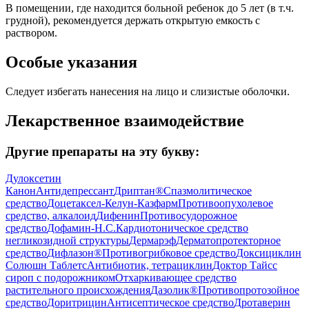
В помещении, где находится больной ребенок до 5 лет (в т.ч.
грудной), рекомендуется держать открытую емкость с
раствором.
Особые указания
Следует избегать нанесения на лицо и слизистые оболочки.
Лекарственное взаимодействие
Другие препараты на эту букву:
Дулоксетин
Канон
Антидепрессант
Дриптан®
Спазмолитическое
средство
Доцетаксел-Келун-Казфарм
Противоопухолевое
средство, алкалоид
Дифенин
Противосудорожное
средство
Дофамин-Н.С.
Кардиотоническое средство
негликозидной структуры
Дермарэф
Дерматопротекторное
средство
Дифлазон®
Противогрибковое средство
Доксициклин
Солюшн Таблетс
Антибиотик, тетрациклин
Доктор Тайсс
сироп с подорожником
Отхаркивающее средство
растительного происхождения
Дазолик®
Противопротозойное
средство
Доритрицин
Антисептическое средство
Дротаверин