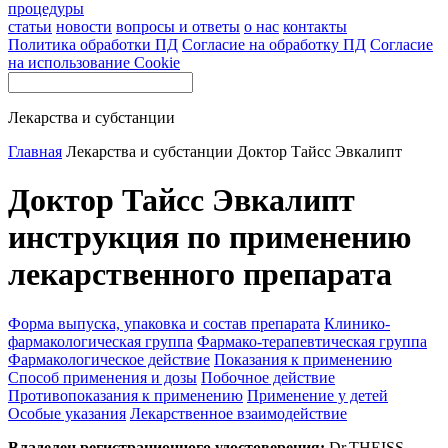
процедуры
статьи
новости
вопросы и ответы
о нас
контакты
Политика обработки ПД
Согласие на обработку ПД
Согласие
на использование Cookie
Лекарства и субстанции
Главная
Лекарства и субстанции
Доктор Тайсс Эвкалипт
Доктор Тайсс Эвкалипт
инструкция по применению
лекарственного препарата
Форма выпуска, упаковка и состав препарата
Клинико-
фармакологическая группа
Фармако-терапевтическая группа
Фармакологическое действие
Показания к применению
Способ применения и дозы
Побочное действие
Противопоказания к применению
Применение у детей
Особые указания
Лекарственное взаимодействие
Владелец регистрационного удостоверения:
Dr.THEISS