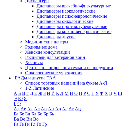
Диспансеры
Диспансеры врачебно-физкультурные
Диспансеры наркологические
Диспансеры психоневрологические
Диспансеры онкологические
Диспансеры противотуберкулезные
Диспансеры кожно-венерологические
Диспансеры другие
Медицинские центры
Родильные дома
Женские консультации
Госпитали для ветеранов войн
Хосписы
Центры планирования семьи и репродукции
Онкологические учреждения
БАДы и другие ТАА
Список торговых названий на буквы А-Я
1-Z Латинские
А
Б
В
Г
Д
Е
Ж
З
И
Й
К
Л
М
Н
О
П
Р
С
Т
У
Ф
Х
Ц
Ч
Ш
Э
Ю
Я
L
Q
Ад
Ае
Ак
Ал
Ан
Ап
Ар
Ас
Ат
Ац
Ба
Бе
Би
Бл
Бо
Бр
Бь
Ва
Ве
Ви
Во
Га
Ге
Ги
Гл
Го
Гр