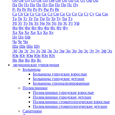
Об
Ов
Од
Оз
Ок
Ол
Ом
Он
Оп
Ор
Ос
От
Оф
Оц
Па
Пе
Пз
Пи
Пк
Пл
Пн
По
Пр
Пс
Пу
Р-
Ра
Ре
Ри
Ро
Ру
Ры
Рэ
Ря
Са
Сб
Св
Се
Си
Ск
Сл
См
Сн
Со
Сп
Ср
Ст
Су
Сы
Сю
Та
Тв
Тг
Те
Ти
Тм
То
Тр
Ту
Ты
Тэ
Уб
Уг
Уз
Ук
Ул
Ум
Ун
Уп
Ур
Ус
Ут
Уф
Фа
Фе
Фи
Фл
Фо
Фр
Фс
Фт
Фу
Ха
Хв
Хе
Хи
Хл
Хо
Ху
Це
Ци
Цф
Ча
Че
Чи
Ша
Шв
Ши
Шу
Эб
Эв
Эг
Эд
Эз
Эй
Эк
Эл
Эм
Эн
Эп
Эр
Эс
Эт
Эу
Эф
Эх
Юв
Юг
Юм
Юн
Юп
Ют
Як
Ям
Ян
Яр
Яс
медицинские учреждения
Больницы
Больницы городские взрослые
Больницы городские детские
Больницы специализированные
Поликлиники
Поликлиники городские взрослые
Поликлиники городские детские
Поликлиники стоматологические взрослые
Поликлиники стоматологические детские
Санатории