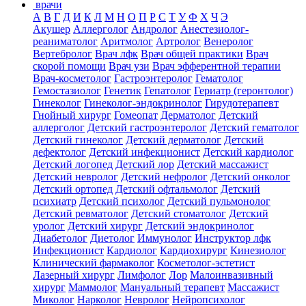
врачи
А
В
Г
Д
И
К
Л
М
Н
О
П
Р
С
Т
У
Ф
Х
Ч
Э
Акушер
Аллерголог
Андролог
Анестезиолог-
реаниматолог
Аритмолог
Артролог
Венеролог
Вертебролог
Врач лфк
Врач общей практики
Врач
скорой помощи
Врач узи
Врач эфферентной терапии
Врач-косметолог
Гастроэнтеролог
Гематолог
Гемостазиолог
Генетик
Гепатолог
Гериатр (геронтолог)
Гинеколог
Гинеколог-эндокринолог
Гирудотерапевт
Гнойный хирург
Гомеопат
Дерматолог
Детский
аллерголог
Детский гастроэнтеролог
Детский гематолог
Детский гинеколог
Детский дерматолог
Детский
дефектолог
Детский инфекционист
Детский кардиолог
Детский логопед
Детский лор
Детский массажист
Детский невролог
Детский нефролог
Детский онколог
Детский ортопед
Детский офтальмолог
Детский
психиатр
Детский психолог
Детский пульмонолог
Детский ревматолог
Детский стоматолог
Детский
уролог
Детский хирург
Детский эндокринолог
Диабетолог
Диетолог
Иммунолог
Инструктор лфк
Инфекционист
Кардиолог
Кардиохирург
Кинезиолог
Клинический фармаколог
Косметолог-эстетист
Лазерный хирург
Лимфолог
Лор
Малоинвазивный
хирург
Маммолог
Мануальный терапевт
Массажист
Миколог
Нарколог
Невролог
Нейропсихолог