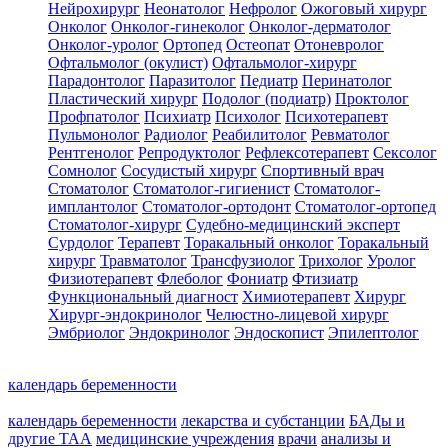
Нейрохирург
Неонатолог
Нефролог
Ожоговый хирург
Онколог
Онколог-гинеколог
Онколог-дерматолог
Онколог-уролог
Ортопед
Остеопат
Отоневролог
Офтальмолог (окулист)
Офтальмолог-хирург
Парадонтолог
Паразитолог
Педиатр
Перинатолог
Пластический хирург
Подолог (подиатр)
Проктолог
Профпатолог
Психиатр
Психолог
Психотерапевт
Пульмонолог
Радиолог
Реабилитолог
Ревматолог
Рентгенолог
Репродуктолог
Рефлексотерапевт
Сексолог
Сомнолог
Сосудистый хирург
Спортивный врач
Стоматолог
Стоматолог-гигиенист
Стоматолог-
имплантолог
Стоматолог-ортодонт
Стоматолог-ортопед
Стоматолог-хирург
Судебно-медицинский эксперт
Сурдолог
Терапевт
Торакальный онколог
Торакальный
хирург
Травматолог
Трансфузиолог
Трихолог
Уролог
Физиотерапевт
Флеболог
Фониатр
Фтизиатр
Функциональный диагност
Химиотерапевт
Хирург
Хирург-эндокринолог
Челюстно-лицевой хирург
Эмбриолог
Эндокринолог
Эндоскопист
Эпилептолог
календарь беременности
календарь беременности
лекарства и субстанции
БАДы и
другие ТАА
медицинские учреждения
врачи
анализы и