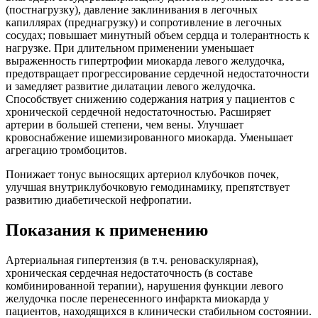
(постнагрузку), давление заклинивания в легочных
капиллярах (преднагрузку) и сопротивление в легочных
сосудах; повышает минутный объем сердца и толерантность к
нагрузке. При длительном применении уменьшает
выраженность гипертрофии миокарда левого желудочка,
предотвращает прогрессирование сердечной недостаточности
и замедляет развитие дилатации левого желудочка.
Способствует снижению содержания натрия у пациентов с
хронической сердечной недостаточностью. Расширяет
артерии в большей степени, чем вены. Улучшает
кровоснабжение ишемизированного миокарда. Уменьшает
агрегацию тромбоцитов.
Понижает тонус выносящих артериол клубочков почек,
улучшая внутриклубочковую гемодинамику, препятствует
развитию диабетической нефропатии.
Показания к применению
Артериальная гипертензия (в т.ч. реноваскулярная),
хроническая сердечная недостаточность (в составе
комбинированной терапии), нарушения функции левого
желудочка после перенесенного инфаркта миокарда у
пациентов, находящихся в клинически стабильном состоянии.