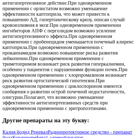
антигипертензивное действие.При одновременном
применении с орлистатом возможно уменьшение
эффективности каптоприла, что может привести к
повышению АД, гипертоническому кризу, описан случай
кровоизлияния в мозг.При одновременном применении
ингибиторов АПФ с перголидом возможно усиление
антигипертензивного эффекта.При одновременном
применении с пробенецидом уменьшается почечный клиренс
каптоприла.При одновременном применении с
прокаинамидом возможно повышение риска развития
лейкопении.При одновременном применении с
триметопримом возникает риск развития гиперкалиемии,
особенно у пациентов с нарушениями функции почек.При
одновременном применении с хлорпромазином возникает
риск развития ортостатической гипотензии.При
одновременном применении с циклоспорином имеются
сообщения о развитии острой почечной недостаточности,
олигурии.Полагают, что возможно уменьшение
эффективности антигипертензивных средств при
одновременном применении с эритропоэтинами.
Другие препараты на эту букву:
Калия йодид Реневал
Радиопротекторное средство - препарат
йода
Кординорм
Бета1-адреноблокатор