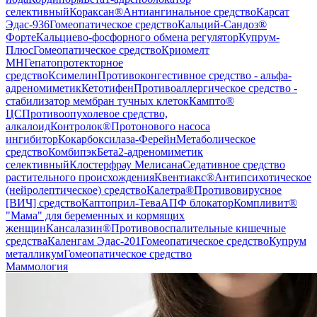
селективный
Кораксан®
Антиангинальное средство
Карсат
Эдас-936
Гомеопатическое средство
Кальций-Сандоз®
Форте
Кальциево-фосфорного обмена регулятор
Купрум-
Плюс
Гомеопатическое средство
Криомелт
МН
Гепатопротекторное
средство
Ксимелин
Противоконгестивное средство - альфа-
адреномиметик
Кетотифен
Противоаллергическое средство -
стабилизатор мембран тучных клеток
Кампто®
ЦС
Противоопухолевое средство,
алкалоид
Контролок®
Протонового насоса
ингибитор
Кокарбоксилаза-Ферейн
Метаболическое
средство
Комбипэк
Бета2-адреномиметик
селективный
Клостерфрау Мелисана
Седативное средство
растительного происхождения
Квентиакс®
Антипсихотическое
(нейролептическое) средство
Калетра®
Противовирусное
[ВИЧ] средство
Каптоприл-Тева
АПФ блокатор
Компливит®
"Мама" для беременных и кормящих
женщин
Кансалазин®
Противовоспалительные кишечные
средства
Каленгам Эдас-201
Гомеопатическое средство
Купрум
металликум
Гомеопатическое средство
Маммология