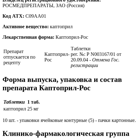
РОСМЕДПРЕПАРАТЫ, ЗАО (Россия)
Код ATX:
C09AA01
Активное вещество:
каптоприл
Лекарственная форма:
Каптоприл-Рос
Таблетки
Препарат
Каптоприл-
рег. №: Р N003167/01 от
отпускается по
Рос
20.09.04
- Отмена Гос.
рецепту
регистрации
Форма выпуска, упаковка и состав
препарата Каптоприл-Рос
Таблетки
1 таб.
каптоприл
25 мг
10 шт. - упаковки ячейковые контурные (5) - пачки картонные.
Клинико-фармакологическая группа