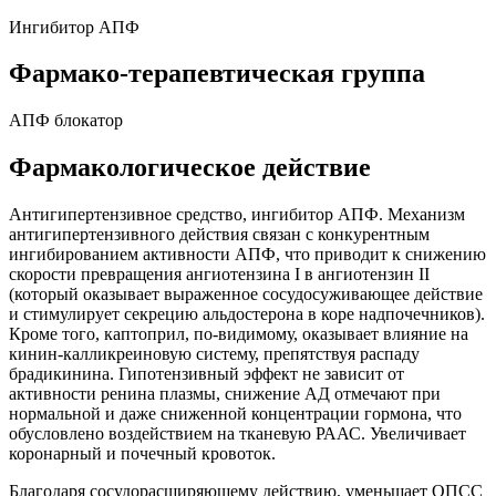
Ингибитор АПФ
Фармако-терапевтическая группа
АПФ блокатор
Фармакологическое действие
Антигипертензивное средство, ингибитор АПФ. Механизм
антигипертензивного действия связан с конкурентным
ингибированием активности АПФ, что приводит к снижению
скорости превращения ангиотензина I в ангиотензин II
(который оказывает выраженное сосудосуживающее действие
и стимулирует секрецию альдостерона в коре надпочечников).
Кроме того, каптоприл, по-видимому, оказывает влияние на
кинин-калликреиновую систему, препятствуя распаду
брадикинина. Гипотензивный эффект не зависит от
активности ренина плазмы, снижение АД отмечают при
нормальной и даже сниженной концентрации гормона, что
обусловлено воздействием на тканевую РААС. Увеличивает
коронарный и почечный кровоток.
Благодаря сосудорасширяющему действию, уменьшает ОПСС