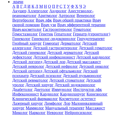
врачи
А
В
Г
Д
И
К
Л
М
Н
О
П
Р
С
Т
У
Ф
Х
Ч
Э
Акушер
Аллерголог
Андролог
Анестезиолог-
реаниматолог
Аритмолог
Артролог
Венеролог
Вертебролог
Врач лфк
Врач общей практики
Врач
скорой помощи
Врач узи
Врач эфферентной терапии
Врач-косметолог
Гастроэнтеролог
Гематолог
Гемостазиолог
Генетик
Гепатолог
Гериатр (геронтолог)
Гинеколог
Гинеколог-эндокринолог
Гирудотерапевт
Гнойный хирург
Гомеопат
Дерматолог
Детский
аллерголог
Детский гастроэнтеролог
Детский гематолог
Детский гинеколог
Детский дерматолог
Детский
дефектолог
Детский инфекционист
Детский кардиолог
Детский логопед
Детский лор
Детский массажист
Детский невролог
Детский нефролог
Детский онколог
Детский ортопед
Детский офтальмолог
Детский
психиатр
Детский психолог
Детский пульмонолог
Детский ревматолог
Детский стоматолог
Детский
уролог
Детский хирург
Детский эндокринолог
Диабетолог
Диетолог
Иммунолог
Инструктор лфк
Инфекционист
Кардиолог
Кардиохирург
Кинезиолог
Клинический фармаколог
Косметолог-эстетист
Лазерный хирург
Лимфолог
Лор
Малоинвазивный
хирург
Маммолог
Мануальный терапевт
Массажист
Миколог
Нарколог
Невролог
Нейропсихолог