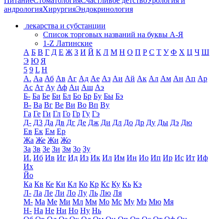
Питание
Стоматология
Счастливое детство
Урология и
андрология
Хирургия
Эндокринология
лекарства и субстанции
Список торговых названий на буквы А-Я
1-Z Латинские
А
Б
В
Г
Д
Е
Ж
З
И
Й
К
Л
М
Н
О
П
Р
С
Т
У
Ф
Х
Ц
Ч
Ш
Э
Ю
Я
5
9
L
H
А.
Аа
Аб
Ав
Аг
Ад
Ае
Аз
Аи
Ай
Ак
Ал
Ам
Ан
Ап
Ар
Ас
Ат
Ау
Аф
Ац
Аш
Аэ
Б-
Ба
Бе
Би
Бл
Бо
Бр
Бу
Бы
Бэ
В-
Ва
Вг
Ве
Ви
Во
Вп
Ву
Га
Ге
Ги
Гл
Го
Гр
Гу
Гэ
Д-
Д3
Да
Дв
Дг
Де
Дж
Ди
Дл
До
Др
Ду
Ды
Дэ
Дю
Ев
Ек
Ем
Ер
Жа
Же
Жи
Жо
За
Зв
Зе
Зи
Зм
Зо
Зу
И.
Иб
Ив
Иг
Ид
Из
Ик
Ил
Им
Ин
Ио
Ип
Ир
Ис
Ит
Иф
Их
Йо
Ка
Кв
Ке
Ки
Кл
Ко
Кр
Кс
Ку
Кь
Кэ
Л-
Ла
Ле
Ли
Ло
Лу
Ль
Лю
Ля
М-
Ма
Ме
Ми
Мл
Мм
Мо
Мс
Му
Мэ
Мю
Мя
Н-
На
Не
Ни
Но
Ну
Нь