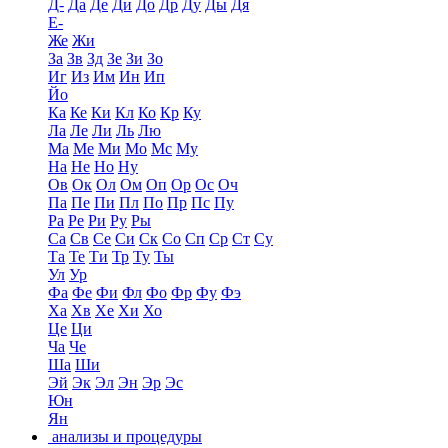
Д-
Да
Де
Ди
До
Др
Ду
Ды
Дя
Е-
Же
Жи
За
Зв
Зд
Зе
Зи
Зо
Иг
Из
Им
Ин
Ип
Йо
Ка
Ке
Ки
Кл
Ко
Кр
Ку
Ла
Ле
Ли
Ль
Лю
Ма
Ме
Ми
Мо
Мс
Му
На
Не
Но
Ну
Ов
Ок
Ол
Ом
Оп
Ор
Ос
Оч
Па
Пе
Пи
Пл
По
Пр
Пс
Пу
Ра
Ре
Ри
Ру
Ры
Са
Св
Се
Си
Ск
Со
Сп
Ср
Ст
Су
Та
Те
Ти
Тр
Ту
Ты
Ул
Ур
Фа
Фе
Фи
Фл
Фо
Фр
Фу
Фэ
Ха
Хв
Хе
Хи
Хо
Це
Ци
Ча
Че
Ша
Ши
Эй
Эк
Эл
Эн
Эр
Эс
Юн
Ян
анализы и процедуры