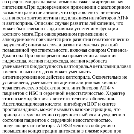
со средствами для наркоза возможна тяжелая артериальная
гипотензия.При одновременном применении с азатиоприном
возможно развитие анемии, что обусловлено угнетением
активности эритропоэтина под влиянием ингибиторов АПФ
и азатиоприна. Описаны случаи развития лейкопении, что
может быть связано с аддитивным угнетением функции
костного мозга.При одновременном применении с
аллопуринолом повышается риск развития гематологических
нарушений; описаны случаи развития тяжелых реакций
повышенной чувствительности, включая синдром Стивенса-
Джонсона.При одновременном применении алюминия
гидроксида, магния гидроксида, магния карбоната
уменьшается биодоступность каптоприла.Ацетилсалициловая
кислота в высоких дозах может уменьшать
антигипертензивное действие каптоприла. Окончательно не
установлено, уменьшает ли ацетилсалициловая кислота
терапевтическую эффективность ингибиторов АПФ у
пациентов с ИБС и сердечной недостаточностью. Характер
этого взаимодействия зависит от течения заболевания.
Ацетилсалициловая кислота, ингибируя ЦОГ и синтез
простагландинов, может вызывать вазоконстрикцию, что
приводит к уменьшению сердечного выброса и ухудшению
состояния пациентов с сердечной недостаточностью,
получающих ингибиторы АПФ.Имеются сообщения о
повышении концентрации дигоксина в плазме крови при