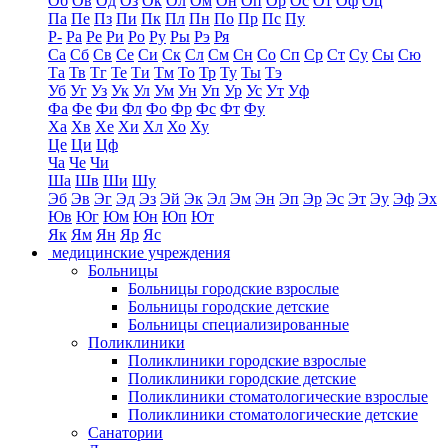
Об
Ов
Од
Оз
Ок
Ол
Ом
Он
Оп
Ор
Ос
От
Оф
Оц
Па
Пе
Пз
Пи
Пк
Пл
Пн
По
Пр
Пс
Пу
Р-
Ра
Ре
Ри
Ро
Ру
Ры
Рэ
Ря
Са
Сб
Св
Се
Си
Ск
Сл
См
Сн
Со
Сп
Ср
Ст
Су
Сы
Сю
Та
Тв
Тг
Те
Ти
Тм
То
Тр
Ту
Ты
Тэ
Уб
Уг
Уз
Ук
Ул
Ум
Ун
Уп
Ур
Ус
Ут
Уф
Фа
Фе
Фи
Фл
Фо
Фр
Фс
Фт
Фу
Ха
Хв
Хе
Хи
Хл
Хо
Ху
Це
Ци
Цф
Ча
Че
Чи
Ша
Шв
Ши
Шу
Эб
Эв
Эг
Эд
Эз
Эй
Эк
Эл
Эм
Эн
Эп
Эр
Эс
Эт
Эу
Эф
Эх
Юв
Юг
Юм
Юн
Юп
Ют
Як
Ям
Ян
Яр
Яс
медицинские учреждения
Больницы
Больницы городские взрослые
Больницы городские детские
Больницы специализированные
Поликлиники
Поликлиники городские взрослые
Поликлиники городские детские
Поликлиники стоматологические взрослые
Поликлиники стоматологические детские
Санатории