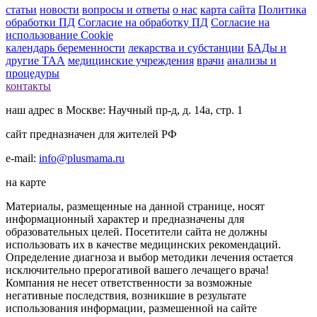
статьи
новости
вопросы и ответы
о нас
карта сайта
Политика
обработки ПД
Согласие на обработку ПД
Согласие на
использование Cookie
календарь беременности
лекарства и субстанции
БАДы и
другие ТАА
медицинские учреждения
врачи
анализы и
процедуры
контакты
наш адрес в Москве: Научный пр-д, д. 14а, стр. 1
сайт предназначен для жителей РФ
e-mail:
info@plusmama.ru
на карте
Материалы, размещенные на данной странице, носят
информационный характер и предназначены для
образовательных целей. Посетители сайта не должны
использовать их в качестве медицинских рекомендаций.
Определение диагноза и выбор методики лечения остается
исключительно прерогативой вашего лечащего врача!
Компания не несет ответственности за возможные
негативные последствия, возникшие в результате
использования информации, размешенной на сайте