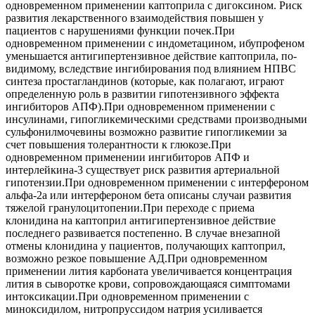
одновременном применении каптоприла с дигоксином. Риск
развития лекарственного взаимодействия повышен у
пациентов с нарушениями функции почек.При
одновременном применении с индометацином, ибупрофеном
уменьшается антигипертензивное действие каптоприла, по-
видимому, вследствие ингибирования под влиянием НПВС
синтеза простагландинов (которые, как полагают, играют
определенную роль в развитии гипотензивного эффекта
ингибиторов АПФ).При одновременном применении с
инсулинами, гипогликемическими средствами производными
сульфонилмочевины возможно развитие гипогликемии за
счет повышения толерантности к глюкозе.При
одновременном применении ингибиторов АПФ и
интерлейкина-3 существует риск развития артериальной
гипотензии.При одновременном применении с интерфероном
альфа-2а или интерфероном бета описаны случаи развития
тяжелой гранулоцитопении.При переходе с приема
клонидина на каптоприл антигипертензивное действие
последнего развивается постепенно. В случае внезапной
отмены клонидина у пациентов, получающих каптоприл,
возможно резкое повышение АД.При одновременном
применении лития карбоната увеличивается концентрация
лития в сыворотке крови, сопровождающаяся симптомами
интоксикации.При одновременном применении с
миноксидилом, нитропруссидом натрия усиливается