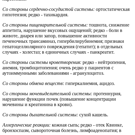
Со стороны сердечно-сосудистой системы:
ортостатическая
гипотензия; редко - тахикардия.
Со стороны пищеварительной системы:
тошнота, снижение
аппетита, нарушение вкусовых ощущений; редко - боли в
животе, диарея или запор, повышение активности
печеночных трансаминаз, гипербилирубинемия; признаки
гепатоцеллюлярного повреждения (гепатит); в отдельных
случаях - холестаз; в единичных случаях - панкреатит.
Со стороны системы кроветворения:
редко - нейтропения,
анемия, тромбоцитопения; очень редко у пациентов с
аутоиммунными заболеваниями - агранулоцитоз.
Со стороны обмена веществ:
гиперкалиемия, ацидоз.
Со стороны мочевыделительной системы:
протеинурия,
нарушение функции почек (повышение концентрации
мочевины и креатинина в крови).
Со стороны дыхательной системы:
сухой кашель.
Аллергические реакции:
кожная сыпь; редко - отек Квинке,
бронхоспазм, сывороточная болезнь, лимфоаденопатия; в