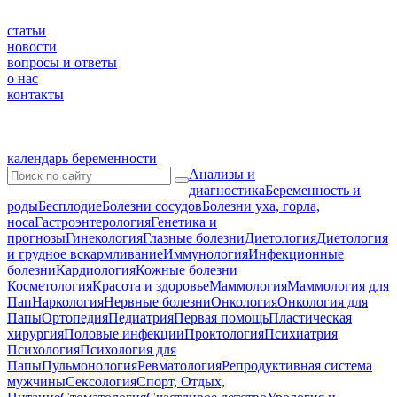
статьи
новости
вопросы и ответы
о нас
контакты
календарь беременности
Анализы и
диагностика
Беременность и
роды
Бесплодие
Болезни сосудов
Болезни уха, горла,
носа
Гастроэнтерология
Генетика и
прогнозы
Гинекология
Глазные болезни
Диетология
Диетология
и грудное вскармливание
Иммунология
Инфекционные
болезни
Кардиология
Кожные болезни
Косметология
Красота и здоровье
Маммология
Маммология для
Пап
Наркология
Нервные болезни
Онкология
Онкология для
Папы
Ортопедия
Педиатрия
Первая помощь
Пластическая
хирургия
Половые инфекции
Проктология
Психиатрия
Психология
Психология для
Папы
Пульмонология
Ревматология
Репродуктивная система
мужчины
Сексология
Спорт, Отдых,