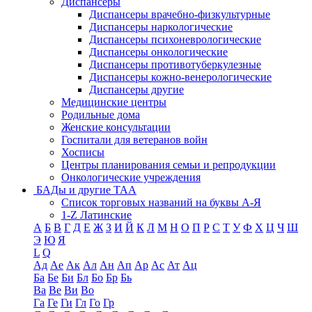
Диспансеры
Диспансеры врачебно-физкультурные
Диспансеры наркологические
Диспансеры психоневрологические
Диспансеры онкологические
Диспансеры противотуберкулезные
Диспансеры кожно-венерологические
Диспансеры другие
Медицинские центры
Родильные дома
Женские консультации
Госпитали для ветеранов войн
Хосписы
Центры планирования семьи и репродукции
Онкологические учреждения
БАДы и другие ТАА
Список торговых названий на буквы А-Я
1-Z Латинские
А
Б
В
Г
Д
Е
Ж
З
И
Й
К
Л
М
Н
О
П
Р
С
Т
У
Ф
Х
Ц
Ч
Ш
Э
Ю
Я
L
Q
Ад
Ае
Ак
Ал
Ан
Ап
Ар
Ас
Ат
Ац
Ба
Бе
Би
Бл
Бо
Бр
Бь
Ва
Ве
Ви
Во
Га
Ге
Ги
Гл
Го
Гр