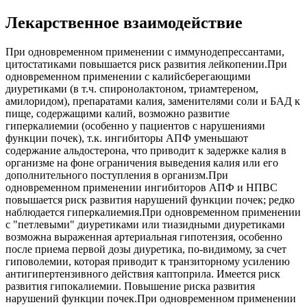
Лекарственное взаимодействие
При одновременном применении с иммунодепрессантами,
цитостатиками повышается риск развития лейкопении.При
одновременном применении с калийсберегающими
диуретиками (в т.ч. спиронолактоном, триамтереном,
амилоридом), препаратами калия, заменителями соли и БАД к
пище, содержащими калий, возможно развитие
гиперкалиемии (особенно у пациентов с нарушениями
функции почек), т.к. ингибиторы АПФ уменьшают
содержание альдостерона, что приводит к задержке калия в
организме на фоне ограничения выведения калия или его
дополнительного поступления в организм.При
одновременном применении ингибиторов АПФ и НПВС
повышается риск развития нарушений функции почек; редко
наблюдается гиперкалиемия.При одновременном применении
с "петлевыми" диуретиками или тиазидными диуретиками
возможна выраженная артериальная гипотензия, особенно
после приема первой дозы диуретика, по-видимому, за счет
гиповолемии, которая приводит к транзиторному усилению
антигипертензивного действия каптоприла. Имеется риск
развития гипокалиемии. Повышение риска развития
нарушений функции почек.При одновременном применении