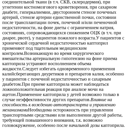
соединительной ткани (в т.ч. СКВ, склеродермия), при
угнетении костномозгового кроветворения, при сахарном
диабете, гиперкалиемии, двустороннем стенозе почечных
артерий, стенозе артерии единственной почки, состоянии
после трансплантации почек, почечной и/или печеночной
недостаточности, на фоне диеты с ограничением натрия,
состояниях, сопровождающихся снижением ОЦК (в т.ч. при
диарее, рвоте), у пациентов пожилого возраста.У пациентов с
хронической сердечной недостаточностью каптоприл
применяют под тщательным медицинским
контролем.Возникающую во время хирургического
вмешательства артериальную гипотензию на фоне приема
каптоприла устраняют восполнением объема
жидкости.Следует избегать одновременного применения
калийсберегающих диуретиков и препаратов калия, особенно
у пациентов с почечной недостаточностью и сахарным
диабетом.При приеме каптоприла может наблюдаться
ложноположительная реакция при анализе мочи на
ацетон.Применение каптоприла у детей возможно только в
случае неэффективности других препаратов.
Влияние на
способность к вождению автотранспорта и управлению
механизмами
Необходима осторожность при управлении
транспортными средствами или выполнении другой работы,
требующей повышенного внимания, т.к. возможно
головокружение, особенно после начальной дозы каптоприла.