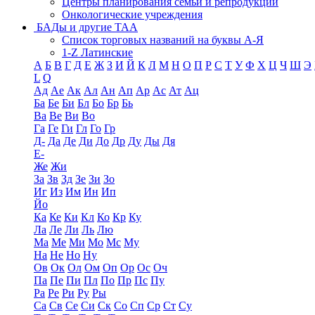
Центры планирования семьи и репродукции
Онкологические учреждения
БАДы и другие ТАА
Список торговых названий на буквы А-Я
1-Z Латинские
А
Б
В
Г
Д
Е
Ж
З
И
Й
К
Л
М
Н
О
П
Р
С
Т
У
Ф
Х
Ц
Ч
Ш
Э
L
Q
Ад
Ае
Ак
Ал
Ан
Ап
Ар
Ас
Ат
Ац
Ба
Бе
Би
Бл
Бо
Бр
Бь
Ва
Ве
Ви
Во
Га
Ге
Ги
Гл
Го
Гр
Д-
Да
Де
Ди
До
Др
Ду
Ды
Дя
Е-
Же
Жи
За
Зв
Зд
Зе
Зи
Зо
Иг
Из
Им
Ин
Ип
Йо
Ка
Ке
Ки
Кл
Ко
Кр
Ку
Ла
Ле
Ли
Ль
Лю
Ма
Ме
Ми
Мо
Мс
Му
На
Не
Но
Ну
Ов
Ок
Ол
Ом
Оп
Ор
Ос
Оч
Па
Пе
Пи
Пл
По
Пр
Пс
Пу
Ра
Ре
Ри
Ру
Ры
Са
Св
Се
Си
Ск
Со
Сп
Ср
Ст
Су