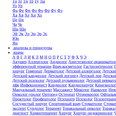
Та
Те
Ти
Тр
Ту
Ты
Ул
Ур
Фа
Фе
Фи
Фл
Фо
Фр
Фу
Фэ
Ха
Хв
Хе
Хи
Хо
Це
Ци
Ча
Че
Ша
Ши
Эй
Эк
Эл
Эн
Эр
Эс
Юн
Ян
анализы и процедуры
врачи
А
В
Г
Д
И
К
Л
М
Н
О
П
Р
С
Т
У
Ф
Х
Ч
Э
Акушер
Аллерголог
Андролог
Анестезиолог-реаниматол
эфферентной терапии
Врач-косметолог
Гастроэнтеролог
хирург
Гомеопат
Дерматолог
Детский аллерголог
Детски
Детский кардиолог
Детский логопед
Детский лор
Детски
Детский психолог
Детский пульмонолог
Детский ревмат
лфк
Инфекционист
Кардиолог
Кардиохирург
Кинезиоло
Мануальный терапевт
Массажист
Миколог
Нарколог
Нев
Онколог-уролог
Ортопед
Остеопат
Отоневролог
Офтальм
Проктолог
Профпатолог
Психиатр
Психолог
Психотерап
Сосудистый хирург
Спортивный врач
Стоматолог
Стомат
эксперт
Сурдолог
Терапевт
Торакальный онколог
Торака
диагност
Химиотерапевт
Хирург
Хирург-эндокринолог
Ч