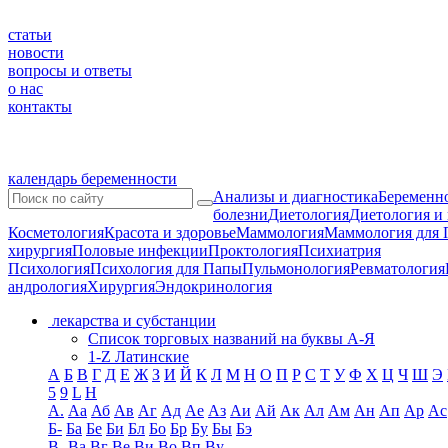
статьи
новости
вопросы и ответы
о нас
контакты
календарь беременности
Анализы и диагностика
Беременно
болезни
Диетология
Диетология и
Косметология
Красота и здоровье
Маммология
Маммология для 
хирургия
Половые инфекции
Проктология
Психиатрия
Психология
Психология для Папы
Пульмонология
Ревматология
андрология
Хирургия
Эндокринология
лекарства и субстанции
Список торговых названий на буквы А-Я
1-Z Латинские
А
Б
В
Г
Д
Е
Ж
З
И
Й
К
Л
М
Н
О
П
Р
С
Т
У
Ф
Х
Ц
Ч
Ш
Э
5
9
L
H
А.
Аа
Аб
Ав
Аг
Ад
Ае
Аз
Аи
Ай
Ак
Ал
Ам
Ан
Ап
Ар
Ас
Б-
Ба
Бе
Би
Бл
Бо
Бр
Бу
Бы
Бэ
В-
Ва
Вг
Ве
Ви
Во
Вп
Ву