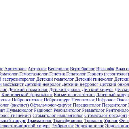
ог
Аритмолог
Артролог
Венеролог
Вертебролог
Врач лфк
Врач 
Гематолог
Гемостазиолог
Генетик
Гепатолог
Гериатр (геронтолог)
й гастроэнтеролог
Детский гематолог
Детский гинеколог
Детски
й массажист
Детский невролог
Детский нефролог
Детский онкол
олог
Детский стоматолог
Детский уролог
Детский хирург
Детски
г
Клинический фармаколог
Косметолог-эстетист
Лазерный хирур
ролог
Нейропсихолог
Нейрохирург
Неонатолог
Нефролог
Ожого
олог (окулист)
Офтальмолог-хирург
Парадонтолог
Паразитолог
евт
Пульмонолог
Радиолог
Реабилитолог
Ревматолог
Рентгеноло
олог-гигиенист
Стоматолог-имплантолог
Стоматолог-ортодонт
льный хирург
Травматолог
Трансфузиолог
Трихолог
Уролог
Физи
елюстно-лицевой хирург
Эмбриолог
Эндокринолог
Эндоскопис