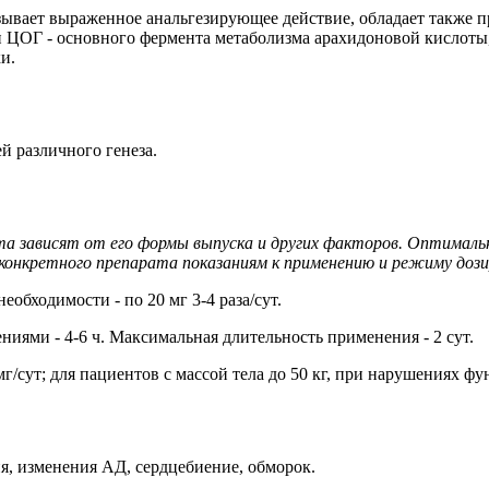
зывает выраженное анальгезирующее действие, обладает такж
ти ЦОГ - основного фермента метаболизма арахидоновой кислот
и.
 различного генеза.
та зависят от его формы выпуска и других факторов. Оптималь
онкретного препарата показаниям к применению и режиму дози
еобходимости - по 20 мг 3-4 раза/сут.
ениями - 4-6 ч. Максимальная длительность применения - 2 сут.
г/сут; для пациентов с массой тела до 50 кг, при нарушениях функ
я, изменения АД, сердцебиение, обморок.