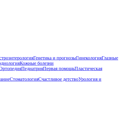
строэнтерология
Генетика и прогнозы
Гинекология
Глазные
рдиология
Кожные болезни
Ортопедия
Педиатрия
Первая помощь
Пластическая
тание
Стоматология
Счастливое детство
Урология и