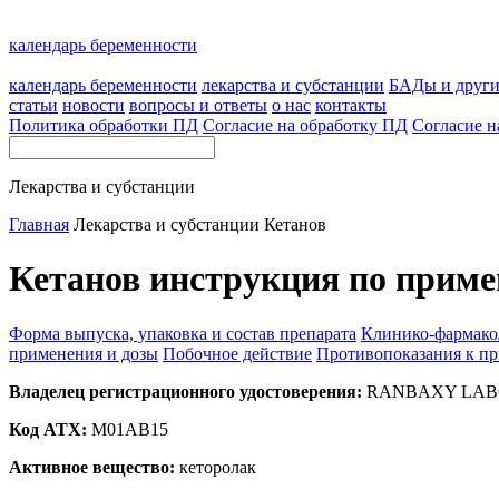
календарь беременности
календарь беременности
лекарства и субстанции
БАДы и друг
статьи
новости
вопросы и ответы
о нас
контакты
Политика обработки ПД
Согласие на обработку ПД
Согласие н
Лекарства и субстанции
Главная
Лекарства и субстанции
Кетанов
Кетанов инструкция по приме
Форма выпуска, упаковка и состав препарата
Клинико-фармако
применения и дозы
Побочное действие
Противопоказания к п
Владелец регистрационного удостоверения:
RANBAXY LABOR
Код ATX:
M01AB15
Активное вещество:
кеторолак