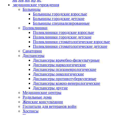
Як
Ям
Ян
Яр
Яс
медицинские учреждения
Больницы
Больницы городские взрослые
Больницы городские детские
Больницы специализированные
Поликлиники
Поликлиники городские взрослые
Поликлиники городские детские
Поликлиники стоматологические взрослые
Поликлиники стоматологические детские
Санатории
Диспансеры
Диспансеры врачебно-физкультурные
Диспансеры наркологические
Диспансеры психоневрологические
Диспансеры онкологические
Диспансеры противотуберкулезные
Диспансеры кожно-венерологические
Диспансеры другие
Медицинские центры
Родильные дома
Женские консультации
Госпитали для ветеранов войн
Хосписы