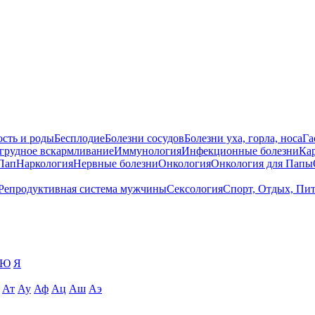
сть и роды
Бесплодие
Болезни сосудов
Болезни уха, горла, носа
Га
 грудное вскармливание
Иммунология
Инфекционные болезни
Ка
Пап
Наркология
Нервные болезни
Онкология
Онкология для Папы
Репродуктивная система мужчины
Сексология
Спорт, Отдых, Пи
Ю
Я
Ат
Ау
Аф
Ац
Аш
Аэ