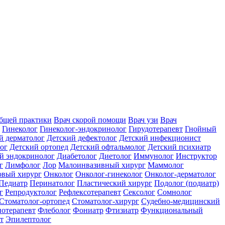
общей практики
Врач скорой помощи
Врач узи
Врач
Гинеколог
Гинеколог-эндокринолог
Гирудотерапевт
Гнойный
й дерматолог
Детский дефектолог
Детский инфекционист
ог
Детский ортопед
Детский офтальмолог
Детский психиатр
й эндокринолог
Диабетолог
Диетолог
Иммунолог
Инструктор
г
Лимфолог
Лор
Малоинвазивный хирург
Маммолог
вый хирург
Онколог
Онколог-гинеколог
Онколог-дерматолог
Педиатр
Перинатолог
Пластический хирург
Подолог (подиатр)
г
Репродуктолог
Рефлексотерапевт
Сексолог
Сомнолог
Стоматолог-ортопед
Стоматолог-хирург
Судебно-медицинский
отерапевт
Флеболог
Фониатр
Фтизиатр
Функциональный
т
Эпилептолог