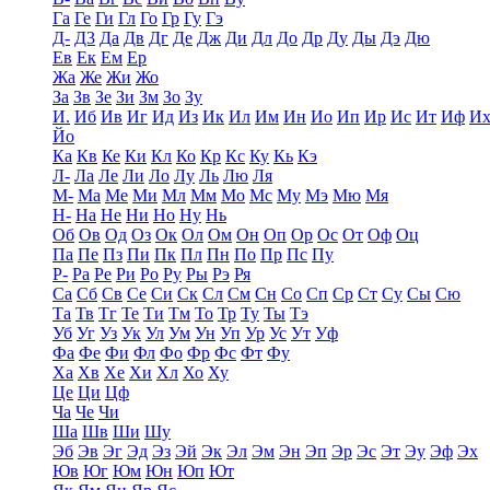
Га
Ге
Ги
Гл
Го
Гр
Гу
Гэ
Д-
Д3
Да
Дв
Дг
Де
Дж
Ди
Дл
До
Др
Ду
Ды
Дэ
Дю
Ев
Ек
Ем
Ер
Жа
Же
Жи
Жо
За
Зв
Зе
Зи
Зм
Зо
Зу
И.
Иб
Ив
Иг
Ид
Из
Ик
Ил
Им
Ин
Ио
Ип
Ир
Ис
Ит
Иф
И
Йо
Ка
Кв
Ке
Ки
Кл
Ко
Кр
Кс
Ку
Кь
Кэ
Л-
Ла
Ле
Ли
Ло
Лу
Ль
Лю
Ля
М-
Ма
Ме
Ми
Мл
Мм
Мо
Мс
Му
Мэ
Мю
Мя
Н-
На
Не
Ни
Но
Ну
Нь
Об
Ов
Од
Оз
Ок
Ол
Ом
Он
Оп
Ор
Ос
От
Оф
Оц
Па
Пе
Пз
Пи
Пк
Пл
Пн
По
Пр
Пс
Пу
Р-
Ра
Ре
Ри
Ро
Ру
Ры
Рэ
Ря
Са
Сб
Св
Се
Си
Ск
Сл
См
Сн
Со
Сп
Ср
Ст
Су
Сы
Сю
Та
Тв
Тг
Те
Ти
Тм
То
Тр
Ту
Ты
Тэ
Уб
Уг
Уз
Ук
Ул
Ум
Ун
Уп
Ур
Ус
Ут
Уф
Фа
Фе
Фи
Фл
Фо
Фр
Фс
Фт
Фу
Ха
Хв
Хе
Хи
Хл
Хо
Ху
Це
Ци
Цф
Ча
Че
Чи
Ша
Шв
Ши
Шу
Эб
Эв
Эг
Эд
Эз
Эй
Эк
Эл
Эм
Эн
Эп
Эр
Эс
Эт
Эу
Эф
Эх
Юв
Юг
Юм
Юн
Юп
Ют