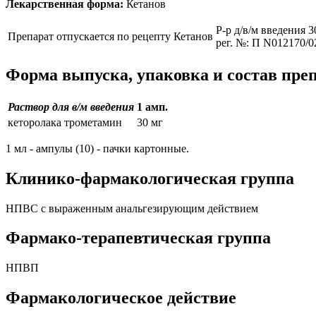
Лекарственная форма:
Кетанов
Р-р д/в/м введения 3
Препарат отпускается по рецепту
Кетанов
рег. №: П N012170/0
Форма выпуска, упаковка и состав пре
Раствор для в/м введения
1 амп.
кеторолака трометамин
30 мг
1 мл - ампулы (10) - пачки картонные.
Клинико-фармакологическая группа
НПВС с выраженным анальгезирующим действием
Фармако-терапевтическая группа
НПВП
Фармакологическое действие