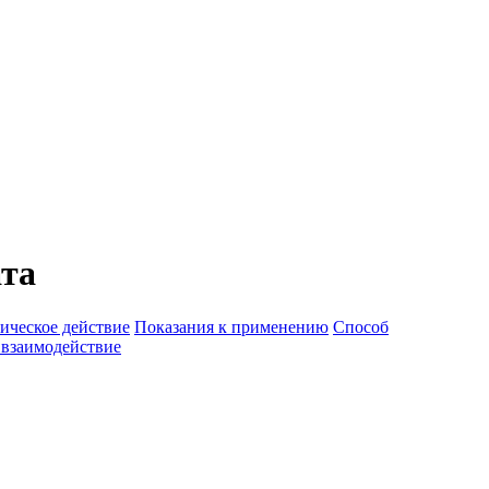
ата
ическое действие
Показания к применению
Способ
 взаимодействие