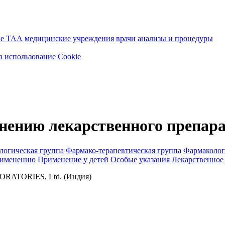
ие ТАА
медицинские учреждения
врачи
анализы и процедуры
а использование Cookie
нению лекарственного препар
логическая группа
Фармако-терапевтическая группа
Фармаколог
рименению
Применение у детей
Особые указания
Лекарственное
ATORIES, Ltd. (Индия)