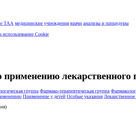
ие ТАА
медицинские учреждения
врачи
анализы и процедуры
а использование Cookie
 применению лекарственного 
логическая группа
Фармако-терапевтическая группа
Фармаколог
рименению
Применение у детей
Особые указания
Лекарственное
ия)