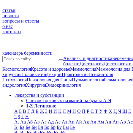
статьи
новости
вопросы и ответы
о нас
контакты
календарь беременности
Анализы и диагностика
Беременно
болезни
Диетология
Диетология и
Косметология
Красота и здоровье
Маммология
Маммология для 
хирургия
Половые инфекции
Проктология
Психиатрия
Психология
Психология для Папы
Пульмонология
Ревматология
андрология
Хирургия
Эндокринология
лекарства и субстанции
Список торговых названий на буквы А-Я
1-Z Латинские
А
Б
В
Г
Д
Е
Ж
З
И
Й
К
Л
М
Н
О
П
Р
С
Т
У
Ф
Х
Ц
Ч
Ш
Э
5
9
L
H
А.
Аа
Аб
Ав
Аг
Ад
Ае
Аз
Аи
Ай
Ак
Ал
Ам
Ан
Ап
Ар
Ас
Б-
Ба
Бе
Би
Бл
Бо
Бр
Бу
Бы
Бэ
В-
Ва
Вг
Ве
Ви
Во
Вп
Ву