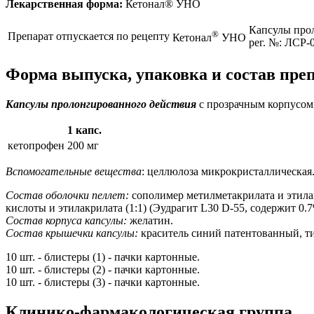
Лекарственная форма:
Кетонал® УНО
Капсулы про
®
Препарат отпускается по рецепту
Кетонал
УНО
рег. №: ЛСР-
Форма выпуска, упаковка и состав пр
Капсулы пролонгированного действия
с прозрачным корпусом 
1 капс.
кетопрофен
200 мг
Вспомогательные вещества
: целлюлоза микрокристаллическая
Состав оболочки пеллет:
сополимер метилметакрилата и этилак
кислоты и этилакрилата (1:1) (Эудрагит L30 D-55, содержит 0.7
Состав корпуса капсулы:
желатин.
Состав крышечки капсулы:
краситель синий патентованный, ти
10 шт. - блистеры (1) - пачки картонные.
10 шт. - блистеры (2) - пачки картонные.
10 шт. - блистеры (3) - пачки картонные.
Клинико-фармакологическая группа