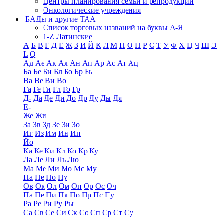
Центры планирования семьи и репродукции
Онкологические учреждения
БАДы и другие ТАА
Список торговых названий на буквы А-Я
1-Z Латинские
А
Б
В
Г
Д
Е
Ж
З
И
Й
К
Л
М
Н
О
П
Р
С
Т
У
Ф
Х
Ц
Ч
Ш
Э
L
Q
Ад
Ае
Ак
Ал
Ан
Ап
Ар
Ас
Ат
Ац
Ба
Бе
Би
Бл
Бо
Бр
Бь
Ва
Ве
Ви
Во
Га
Ге
Ги
Гл
Го
Гр
Д-
Да
Де
Ди
До
Др
Ду
Ды
Дя
Е-
Же
Жи
За
Зв
Зд
Зе
Зи
Зо
Иг
Из
Им
Ин
Ип
Йо
Ка
Ке
Ки
Кл
Ко
Кр
Ку
Ла
Ле
Ли
Ль
Лю
Ма
Ме
Ми
Мо
Мс
Му
На
Не
Но
Ну
Ов
Ок
Ол
Ом
Оп
Ор
Ос
Оч
Па
Пе
Пи
Пл
По
Пр
Пс
Пу
Ра
Ре
Ри
Ру
Ры
Са
Св
Се
Си
Ск
Со
Сп
Ср
Ст
Су