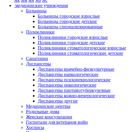
Як
Ям
Ян
Яр
Яс
медицинские учреждения
Больницы
Больницы городские взрослые
Больницы городские детские
Больницы специализированные
Поликлиники
Поликлиники городские взрослые
Поликлиники городские детские
Поликлиники стоматологические взрослые
Поликлиники стоматологические детские
Санатории
Диспансеры
Диспансеры врачебно-физкультурные
Диспансеры наркологические
Диспансеры психоневрологические
Диспансеры онкологические
Диспансеры противотуберкулезные
Диспансеры кожно-венерологические
Диспансеры другие
Медицинские центры
Родильные дома
Женские консультации
Госпитали для ветеранов войн
Хосписы