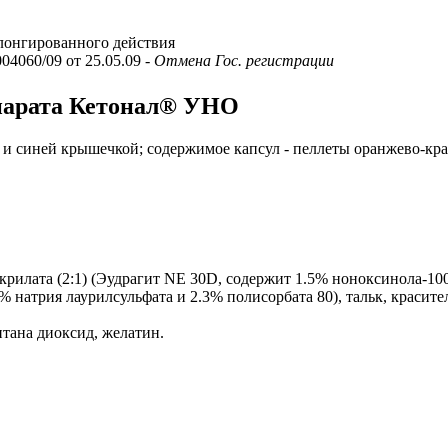
лонгированного действия
004060/09 от 25.05.09
- Отмена Гос. регистрации
епарата Кетонал® УНО
и синей крышечкой; содержимое капсул - пеллеты оранжево-кра
.
рилата (2:1) (Эудрагит NE 30D, содержит 1.5% ноноксинола-100
% натрия лаурилсульфата и 2.3% полисорбата 80), тальк, красите
тана диоксид, желатин.