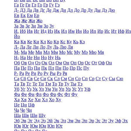
Га
Ге
Ги
Гл
Го
Гр
Гу
Гэ
Д-
Д3
Да
Дв
Дг
Де
Дж
Ди
Дл
До
Др
Ду
Ды
Дэ
Дю
Ев
Ек
Ем
Ер
Жа
Же
Жи
Жо
За
Зв
Зе
Зи
Зм
Зо
Зу
И.
Иб
Ив
Иг
Ид
Из
Ик
Ил
Им
Ин
Ио
Ип
Ир
Ис
Ит
Иф
И
Йо
Ка
Кв
Ке
Ки
Кл
Ко
Кр
Кс
Ку
Кь
Кэ
Л-
Ла
Ле
Ли
Ло
Лу
Ль
Лю
Ля
М-
Ма
Ме
Ми
Мл
Мм
Мо
Мс
Му
Мэ
Мю
Мя
Н-
На
Не
Ни
Но
Ну
Нь
Об
Ов
Од
Оз
Ок
Ол
Ом
Он
Оп
Ор
Ос
От
Оф
Оц
Па
Пе
Пз
Пи
Пк
Пл
Пн
По
Пр
Пс
Пу
Р-
Ра
Ре
Ри
Ро
Ру
Ры
Рэ
Ря
Са
Сб
Св
Се
Си
Ск
Сл
См
Сн
Со
Сп
Ср
Ст
Су
Сы
Сю
Та
Тв
Тг
Те
Ти
Тм
То
Тр
Ту
Ты
Тэ
Уб
Уг
Уз
Ук
Ул
Ум
Ун
Уп
Ур
Ус
Ут
Уф
Фа
Фе
Фи
Фл
Фо
Фр
Фс
Фт
Фу
Ха
Хв
Хе
Хи
Хл
Хо
Ху
Це
Ци
Цф
Ча
Че
Чи
Ша
Шв
Ши
Шу
Эб
Эв
Эг
Эд
Эз
Эй
Эк
Эл
Эм
Эн
Эп
Эр
Эс
Эт
Эу
Эф
Эх
Юв
Юг
Юм
Юн
Юп
Ют