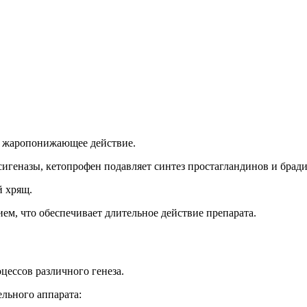
и жаропонижающее действие.
игеназы, кетопрофен подавляет синтез простагландинов и брад
й хрящ.
м, что обеспечивает длительное действие препарата.
ессов различного генеза.
льного аппарата: