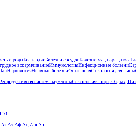
сть и роды
Бесплодие
Болезни сосудов
Болезни уха, горла, носа
Га
 грудное вскармливание
Иммунология
Инфекционные болезни
Ка
Пап
Наркология
Нервные болезни
Онкология
Онкология для Папы
Репродуктивная система мужчины
Сексология
Спорт, Отдых, Пи
Ю
Я
Ат
Ау
Аф
Ац
Аш
Аэ