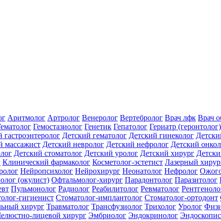
ог
Аритмолог
Артролог
Венеролог
Вертебролог
Врач лфк
Врач 
Гематолог
Гемостазиолог
Генетик
Гепатолог
Гериатр (геронтолог)
й гастроэнтеролог
Детский гематолог
Детский гинеколог
Детски
й массажист
Детский невролог
Детский нефролог
Детский онкол
олог
Детский стоматолог
Детский уролог
Детский хирург
Детски
г
Клинический фармаколог
Косметолог-эстетист
Лазерный хирур
ролог
Нейропсихолог
Нейрохирург
Неонатолог
Нефролог
Ожого
олог (окулист)
Офтальмолог-хирург
Парадонтолог
Паразитолог
евт
Пульмонолог
Радиолог
Реабилитолог
Ревматолог
Рентгеноло
олог-гигиенист
Стоматолог-имплантолог
Стоматолог-ортодонт
льный хирург
Травматолог
Трансфузиолог
Трихолог
Уролог
Физи
елюстно-лицевой хирург
Эмбриолог
Эндокринолог
Эндоскопис