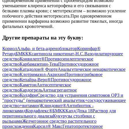
одновременном применении с пробенецидом возможно
уменьшение клиренса кетопрофена и его связывания с
белками плазмы крови; с метотрексатом – возможно усиление
побочного действия метотрексата.При одновременном
применении варфарина возможно развитие тяжелых, иногда
фатальных кровотечений.
Другие препараты на эту букву:
Кориол
Альфа- и бета-адреноблокатор
Коринфар®
Ретард
БМКК
Ксантинола никотинат-Н.С.
Вазодилатирующее
средство
Конвилепт®
Противоэпилептическое
средство
Карбамазепин-Тева
Противосудорожное
средство
Катадолон® Форте
Анальгетическое ненаркотическое
средство
Клотримазол-Акрихин
Противогрибковое
средство
Кепайра-Веро®
Противосудорожное
средство
Каметон
Антисептическое
средство
Кардогрель
Антиагрегантное
средство
Колдфри
Средство для устранения симптомов ОРЗ и
"простуды" (ненаркотический анальгетик+сосудосуживающее
средство+витамин)
Клиндовит®
Антибиотик -
линкозамид
Кордафлекс®
БМКК
Капд/Дпка 18
Раствор для
перитонеального диализа
Кукурузы столбики с
рыльцами
Желчегонное средство растительного
происхождения
Карсил® Макс
Гепатопротекторное