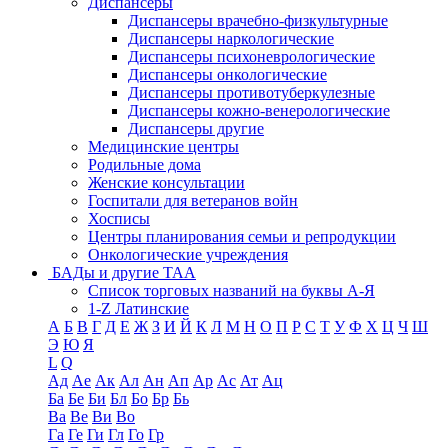
Диспансеры
Диспансеры врачебно-физкультурные
Диспансеры наркологические
Диспансеры психоневрологические
Диспансеры онкологические
Диспансеры противотуберкулезные
Диспансеры кожно-венерологические
Диспансеры другие
Медицинские центры
Родильные дома
Женские консультации
Госпитали для ветеранов войн
Хосписы
Центры планирования семьи и репродукции
Онкологические учреждения
БАДы и другие ТАА
Список торговых названий на буквы А-Я
1-Z Латинские
А
Б
В
Г
Д
Е
Ж
З
И
Й
К
Л
М
Н
О
П
Р
С
Т
У
Ф
Х
Ц
Ч
Ш
Э
Ю
Я
L
Q
Ад
Ае
Ак
Ал
Ан
Ап
Ар
Ас
Ат
Ац
Ба
Бе
Би
Бл
Бо
Бр
Бь
Ва
Ве
Ви
Во
Га
Ге
Ги
Гл
Го
Гр