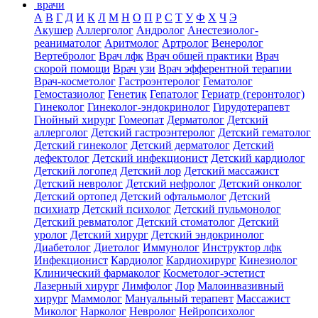
врачи
А
В
Г
Д
И
К
Л
М
Н
О
П
Р
С
Т
У
Ф
Х
Ч
Э
Акушер
Аллерголог
Андролог
Анестезиолог-
реаниматолог
Аритмолог
Артролог
Венеролог
Вертебролог
Врач лфк
Врач общей практики
Врач
скорой помощи
Врач узи
Врач эфферентной терапии
Врач-косметолог
Гастроэнтеролог
Гематолог
Гемостазиолог
Генетик
Гепатолог
Гериатр (геронтолог)
Гинеколог
Гинеколог-эндокринолог
Гирудотерапевт
Гнойный хирург
Гомеопат
Дерматолог
Детский
аллерголог
Детский гастроэнтеролог
Детский гематолог
Детский гинеколог
Детский дерматолог
Детский
дефектолог
Детский инфекционист
Детский кардиолог
Детский логопед
Детский лор
Детский массажист
Детский невролог
Детский нефролог
Детский онколог
Детский ортопед
Детский офтальмолог
Детский
психиатр
Детский психолог
Детский пульмонолог
Детский ревматолог
Детский стоматолог
Детский
уролог
Детский хирург
Детский эндокринолог
Диабетолог
Диетолог
Иммунолог
Инструктор лфк
Инфекционист
Кардиолог
Кардиохирург
Кинезиолог
Клинический фармаколог
Косметолог-эстетист
Лазерный хирург
Лимфолог
Лор
Малоинвазивный
хирург
Маммолог
Мануальный терапевт
Массажист
Миколог
Нарколог
Невролог
Нейропсихолог