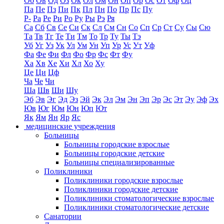
Об
Ов
Од
Оз
Ок
Ол
Ом
Он
Оп
Ор
Ос
От
Оф
Оц
Па
Пе
Пз
Пи
Пк
Пл
Пн
По
Пр
Пс
Пу
Р-
Ра
Ре
Ри
Ро
Ру
Ры
Рэ
Ря
Са
Сб
Св
Се
Си
Ск
Сл
См
Сн
Со
Сп
Ср
Ст
Су
Сы
Сю
Та
Тв
Тг
Те
Ти
Тм
То
Тр
Ту
Ты
Тэ
Уб
Уг
Уз
Ук
Ул
Ум
Ун
Уп
Ур
Ус
Ут
Уф
Фа
Фе
Фи
Фл
Фо
Фр
Фс
Фт
Фу
Ха
Хв
Хе
Хи
Хл
Хо
Ху
Це
Ци
Цф
Ча
Че
Чи
Ша
Шв
Ши
Шу
Эб
Эв
Эг
Эд
Эз
Эй
Эк
Эл
Эм
Эн
Эп
Эр
Эс
Эт
Эу
Эф
Эх
Юв
Юг
Юм
Юн
Юп
Ют
Як
Ям
Ян
Яр
Яс
медицинские учреждения
Больницы
Больницы городские взрослые
Больницы городские детские
Больницы специализированные
Поликлиники
Поликлиники городские взрослые
Поликлиники городские детские
Поликлиники стоматологические взрослые
Поликлиники стоматологические детские
Санатории