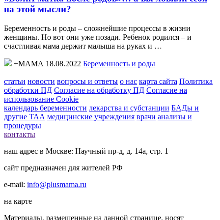
на этой мысли?
Беременность и роды – сложнейшие процессы в жизни
женщины. Но вот они уже позади. Ребенок родился – и
счастливая мама держит малыша на руках и …
+МАМА 18.08.2022
Беременность и роды
статьи
новости
вопросы и ответы
о нас
карта сайта
Политика
обработки ПД
Согласие на обработку ПД
Согласие на
использование Cookie
календарь беременности
лекарства и субстанции
БАДы и
другие ТАА
медицинские учреждения
врачи
анализы и
процедуры
контакты
наш адрес в Москве: Научный пр-д, д. 14а, стр. 1
сайт предназначен для жителей РФ
e-mail:
info@plusmama.ru
на карте
Материалы, размещенные на данной странице, носят