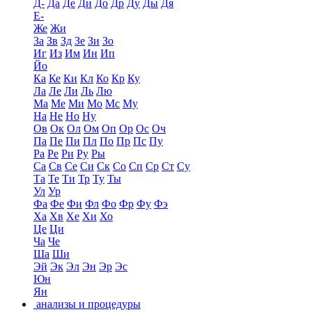
Д-
Да
Де
Ди
До
Др
Ду
Ды
Дя
Е-
Же
Жи
За
Зв
Зд
Зе
Зи
Зо
Иг
Из
Им
Ин
Ип
Йо
Ка
Ке
Ки
Кл
Ко
Кр
Ку
Ла
Ле
Ли
Ль
Лю
Ма
Ме
Ми
Мо
Мс
Му
На
Не
Но
Ну
Ов
Ок
Ол
Ом
Оп
Ор
Ос
Оч
Па
Пе
Пи
Пл
По
Пр
Пс
Пу
Ра
Ре
Ри
Ру
Ры
Са
Св
Се
Си
Ск
Со
Сп
Ср
Ст
Су
Та
Те
Ти
Тр
Ту
Ты
Ул
Ур
Фа
Фе
Фи
Фл
Фо
Фр
Фу
Фэ
Ха
Хв
Хе
Хи
Хо
Це
Ци
Ча
Че
Ша
Ши
Эй
Эк
Эл
Эн
Эр
Эс
Юн
Ян
анализы и процедуры