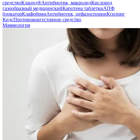
средство
Клацид®
Антибиотик, макролид
Кислород
газообразный медицинский
Капотена таблетки
АПФ
блокатор
Клафобрин
Антибиотик, цефалоспорин
Ксилонг
Кидс
Противоконгестивное средство
Маммология