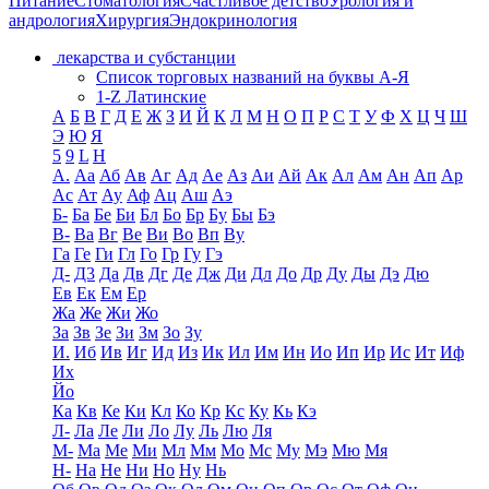
Питание
Стоматология
Счастливое детство
Урология и
андрология
Хирургия
Эндокринология
лекарства и субстанции
Список торговых названий на буквы А-Я
1-Z Латинские
А
Б
В
Г
Д
Е
Ж
З
И
Й
К
Л
М
Н
О
П
Р
С
Т
У
Ф
Х
Ц
Ч
Ш
Э
Ю
Я
5
9
L
H
А.
Аа
Аб
Ав
Аг
Ад
Ае
Аз
Аи
Ай
Ак
Ал
Ам
Ан
Ап
Ар
Ас
Ат
Ау
Аф
Ац
Аш
Аэ
Б-
Ба
Бе
Би
Бл
Бо
Бр
Бу
Бы
Бэ
В-
Ва
Вг
Ве
Ви
Во
Вп
Ву
Га
Ге
Ги
Гл
Го
Гр
Гу
Гэ
Д-
Д3
Да
Дв
Дг
Де
Дж
Ди
Дл
До
Др
Ду
Ды
Дэ
Дю
Ев
Ек
Ем
Ер
Жа
Же
Жи
Жо
За
Зв
Зе
Зи
Зм
Зо
Зу
И.
Иб
Ив
Иг
Ид
Из
Ик
Ил
Им
Ин
Ио
Ип
Ир
Ис
Ит
Иф
Их
Йо
Ка
Кв
Ке
Ки
Кл
Ко
Кр
Кс
Ку
Кь
Кэ
Л-
Ла
Ле
Ли
Ло
Лу
Ль
Лю
Ля
М-
Ма
Ме
Ми
Мл
Мм
Мо
Мс
Му
Мэ
Мю
Мя
Н-
На
Не
Ни
Но
Ну
Нь