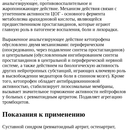
анальгезирующее, противовоспалительное и
жаропонижающее действие. Механизм действия связан с
угнетением активности ЦОГ - основного фермента
метаболизма арахидоновой кислоты, являющейся
предшественником простагландинов, которые играют
главную роль в патогенезе воспаления, боли и лихорадки.
Выраженное анальгезирующее действие кетопрофена
обусловлено двумя механизмами: периферическим
(опосредованно, через подавление синтеза простагландинов)
и центральным (обусловленным ингибированием синтеза
простагландинов в центральной и периферической нервной
системе, а также действием на биологическую активность
других нейротропных субстанций, играющих ключевую роль
в высвобождении медиаторов боли в спинном мозге). Кроме
того, кетопрофен обладает антибрадикининовой
активностью, стабилизирует лизосомальные мембраны,
вызывает значительное торможение активности нейтрофилов
у больных с ревматоидным артритом. Подавляет агрегацию
тромбоцитов.
Показания к применению
Суставной синдром (ревматоидный артрит, остеоартрит,