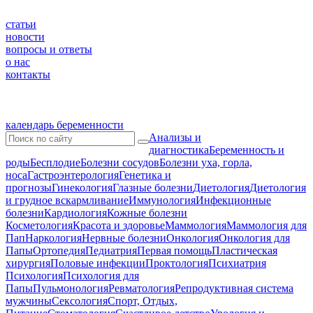
статьи
новости
вопросы и ответы
о нас
контакты
календарь беременности
Анализы и
диагностика
Беременность и
роды
Бесплодие
Болезни сосудов
Болезни уха, горла,
носа
Гастроэнтерология
Генетика и
прогнозы
Гинекология
Глазные болезни
Диетология
Диетология
и грудное вскармливание
Иммунология
Инфекционные
болезни
Кардиология
Кожные болезни
Косметология
Красота и здоровье
Маммология
Маммология для
Пап
Наркология
Нервные болезни
Онкология
Онкология для
Папы
Ортопедия
Педиатрия
Первая помощь
Пластическая
хирургия
Половые инфекции
Проктология
Психиатрия
Психология
Психология для
Папы
Пульмонология
Ревматология
Репродуктивная система
мужчины
Сексология
Спорт, Отдых,