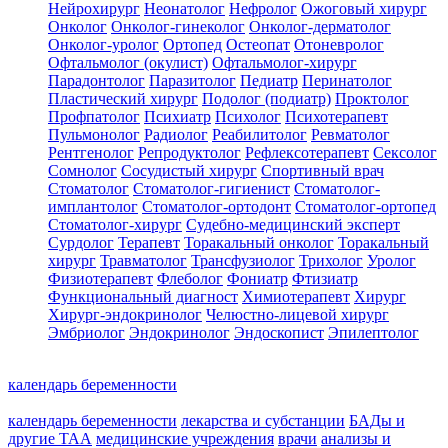
Нейрохирург
Неонатолог
Нефролог
Ожоговый хирург
Онколог
Онколог-гинеколог
Онколог-дерматолог
Онколог-уролог
Ортопед
Остеопат
Отоневролог
Офтальмолог (окулист)
Офтальмолог-хирург
Парадонтолог
Паразитолог
Педиатр
Перинатолог
Пластический хирург
Подолог (подиатр)
Проктолог
Профпатолог
Психиатр
Психолог
Психотерапевт
Пульмонолог
Радиолог
Реабилитолог
Ревматолог
Рентгенолог
Репродуктолог
Рефлексотерапевт
Сексолог
Сомнолог
Сосудистый хирург
Спортивный врач
Стоматолог
Стоматолог-гигиенист
Стоматолог-
имплантолог
Стоматолог-ортодонт
Стоматолог-ортопед
Стоматолог-хирург
Судебно-медицинский эксперт
Сурдолог
Терапевт
Торакальный онколог
Торакальный
хирург
Травматолог
Трансфузиолог
Трихолог
Уролог
Физиотерапевт
Флеболог
Фониатр
Фтизиатр
Функциональный диагност
Химиотерапевт
Хирург
Хирург-эндокринолог
Челюстно-лицевой хирург
Эмбриолог
Эндокринолог
Эндоскопист
Эпилептолог
календарь беременности
календарь беременности
лекарства и субстанции
БАДы и
другие ТАА
медицинские учреждения
врачи
анализы и