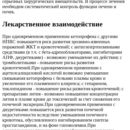
серьезных хирургических вмешательств. В процессе лечения
необходим систематический контроль функции печени и
почек.
Лекарственное взаимодействие
При одновременном применении кетопрофена с другими
НПВС повышается риск развития эрозивно-язвенных
поражений ЖКТ и кровотечений; с антигипертензивными
средствами (в т.ч. с бета-адреноблокаторами, ингибиторами
АПФ, диуретиками) - возможно уменьшение их действия; с
тромболитиками - повышение риска развития
кровотечений.При одновременном применении с
ацетилсалициловой кислотой возможно уменьшение
связывания кетопрофена с белками плазмы крови и
увеличение его плазменного клиренса; с гепарином,
тиклопидином - повышение риска развития кровотечений; с
препаратами лития - возможно повышение концентрации
лития в плазме крови до токсической за счет снижения его
почечной экскреции.При одновременном применении с
диуретиками повышается риск развития почечной
недостаточности вследствие уменьшения почечного
кровотока, обусловленного ингибированием синтеза
простагландинов, и на фоне гиповолемии.При