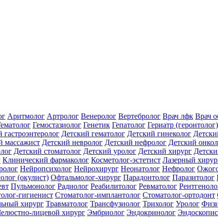
ог
Аритмолог
Артролог
Венеролог
Вертебролог
Врач лфк
Врач 
Гематолог
Гемостазиолог
Генетик
Гепатолог
Гериатр (геронтолог)
й гастроэнтеролог
Детский гематолог
Детский гинеколог
Детски
й массажист
Детский невролог
Детский нефролог
Детский онкол
олог
Детский стоматолог
Детский уролог
Детский хирург
Детски
г
Клинический фармаколог
Косметолог-эстетист
Лазерный хирур
ролог
Нейропсихолог
Нейрохирург
Неонатолог
Нефролог
Ожого
олог (окулист)
Офтальмолог-хирург
Парадонтолог
Паразитолог
евт
Пульмонолог
Радиолог
Реабилитолог
Ревматолог
Рентгеноло
олог-гигиенист
Стоматолог-имплантолог
Стоматолог-ортодонт
льный хирург
Травматолог
Трансфузиолог
Трихолог
Уролог
Физи
елюстно-лицевой хирург
Эмбриолог
Эндокринолог
Эндоскопис