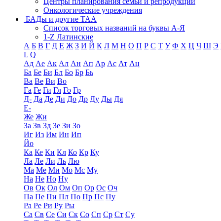
Центры планирования семьи и репродукции
Онкологические учреждения
БАДы и другие ТАА
Список торговых названий на буквы А-Я
1-Z Латинские
А
Б
В
Г
Д
Е
Ж
З
И
Й
К
Л
М
Н
О
П
Р
С
Т
У
Ф
Х
Ц
Ч
Ш
Э
L
Q
Ад
Ае
Ак
Ал
Ан
Ап
Ар
Ас
Ат
Ац
Ба
Бе
Би
Бл
Бо
Бр
Бь
Ва
Ве
Ви
Во
Га
Ге
Ги
Гл
Го
Гр
Д-
Да
Де
Ди
До
Др
Ду
Ды
Дя
Е-
Же
Жи
За
Зв
Зд
Зе
Зи
Зо
Иг
Из
Им
Ин
Ип
Йо
Ка
Ке
Ки
Кл
Ко
Кр
Ку
Ла
Ле
Ли
Ль
Лю
Ма
Ме
Ми
Мо
Мс
Му
На
Не
Но
Ну
Ов
Ок
Ол
Ом
Оп
Ор
Ос
Оч
Па
Пе
Пи
Пл
По
Пр
Пс
Пу
Ра
Ре
Ри
Ру
Ры
Са
Св
Се
Си
Ск
Со
Сп
Ср
Ст
Су