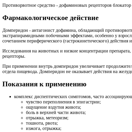
Противорвотное средство - дофаминовых рецепторов блокатор
Фармакологическое действие
Домперидон - антагонист дофамина, обладающий противорвот
экстрапирамидными побочными эффектами, особенно у взрослы
сочетанием периферического (гастрокинетического) действия и
Исследования на животных и низкие концентрации препарата,
рецепторы.
При применении внутрь домперидон увеличивает продолжител
отдела пищевода. Домперидон не оказывает действия на желу
Показания к применению
комплекс диспептических симптомов, часто ассоциирую
чувство переполнения в эпигастрии;
ощущение вздутия живота;
боль в верхней части живота;
отрыжка, метеоризм;
тошнота, рвота;
изжога, отрыжка;