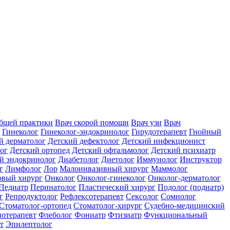
общей практики
Врач скорой помощи
Врач узи
Врач
Гинеколог
Гинеколог-эндокринолог
Гирудотерапевт
Гнойный
й дерматолог
Детский дефектолог
Детский инфекционист
ог
Детский ортопед
Детский офтальмолог
Детский психиатр
й эндокринолог
Диабетолог
Диетолог
Иммунолог
Инструктор
г
Лимфолог
Лор
Малоинвазивный хирург
Маммолог
вый хирург
Онколог
Онколог-гинеколог
Онколог-дерматолог
Педиатр
Перинатолог
Пластический хирург
Подолог (подиатр)
г
Репродуктолог
Рефлексотерапевт
Сексолог
Сомнолог
Стоматолог-ортопед
Стоматолог-хирург
Судебно-медицинский
отерапевт
Флеболог
Фониатр
Фтизиатр
Функциональный
т
Эпилептолог