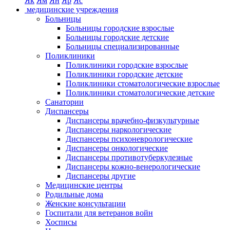
Як
Ям
Ян
Яр
Яс
медицинские учреждения
Больницы
Больницы городские взрослые
Больницы городские детские
Больницы специализированные
Поликлиники
Поликлиники городские взрослые
Поликлиники городские детские
Поликлиники стоматологические взрослые
Поликлиники стоматологические детские
Санатории
Диспансеры
Диспансеры врачебно-физкультурные
Диспансеры наркологические
Диспансеры психоневрологические
Диспансеры онкологические
Диспансеры противотуберкулезные
Диспансеры кожно-венерологические
Диспансеры другие
Медицинские центры
Родильные дома
Женские консультации
Госпитали для ветеранов войн
Хосписы