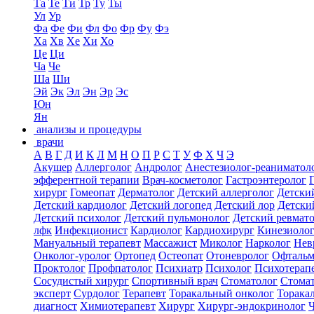
Та
Те
Ти
Тр
Ту
Ты
Ул
Ур
Фа
Фе
Фи
Фл
Фо
Фр
Фу
Фэ
Ха
Хв
Хе
Хи
Хо
Це
Ци
Ча
Че
Ша
Ши
Эй
Эк
Эл
Эн
Эр
Эс
Юн
Ян
анализы и процедуры
врачи
А
В
Г
Д
И
К
Л
М
Н
О
П
Р
С
Т
У
Ф
Х
Ч
Э
Акушер
Аллерголог
Андролог
Анестезиолог-реаниматол
эфферентной терапии
Врач-косметолог
Гастроэнтеролог
хирург
Гомеопат
Дерматолог
Детский аллерголог
Детски
Детский кардиолог
Детский логопед
Детский лор
Детски
Детский психолог
Детский пульмонолог
Детский ревмат
лфк
Инфекционист
Кардиолог
Кардиохирург
Кинезиоло
Мануальный терапевт
Массажист
Миколог
Нарколог
Нев
Онколог-уролог
Ортопед
Остеопат
Отоневролог
Офтальм
Проктолог
Профпатолог
Психиатр
Психолог
Психотерап
Сосудистый хирург
Спортивный врач
Стоматолог
Стомат
эксперт
Сурдолог
Терапевт
Торакальный онколог
Торака
диагност
Химиотерапевт
Хирург
Хирург-эндокринолог
Ч