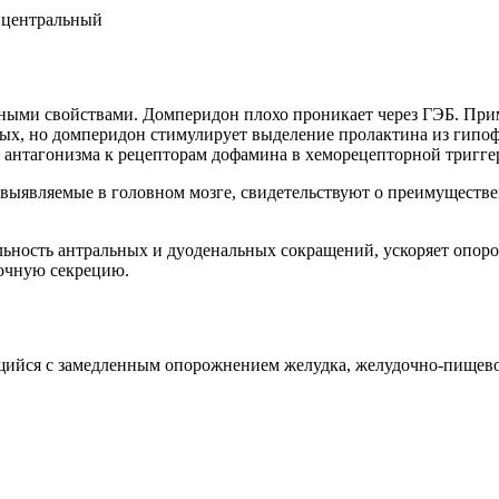
 центральный
ными свойствами. Домперидон плохо проникает через ГЭБ. При
х, но домперидон стимулирует выделение пролактина из гипофи
 антагонизма к рецепторам дофамина в хеморецепторной триггер
 выявляемые в головном мозге, свидетельствуют о преимущест
ьность антральных и дуоденальных сокращений, ускоряет опор
дочную секрецию.
щийся с замедленным опорожнением желудка, желудочно-пищев