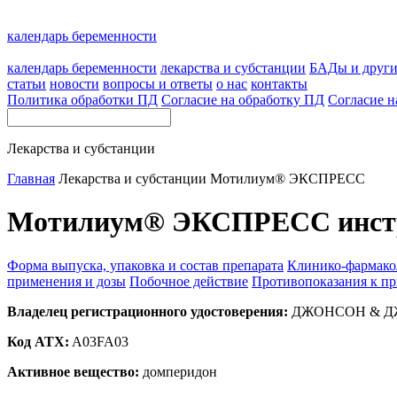
календарь беременности
календарь беременности
лекарства и субстанции
БАДы и друг
статьи
новости
вопросы и ответы
о нас
контакты
Политика обработки ПД
Согласие на обработку ПД
Согласие н
Лекарства и субстанции
Главная
Лекарства и субстанции
Мотилиум® ЭКСПРЕСС
Мотилиум® ЭКСПРЕСС инстру
Форма выпуска, упаковка и состав препарата
Клинико-фармако
применения и дозы
Побочное действие
Противопоказания к п
Владелец регистрационного удостоверения:
ДЖОНСОН & ДЖ
Код ATX:
A03FA03
Активное вещество:
домперидон