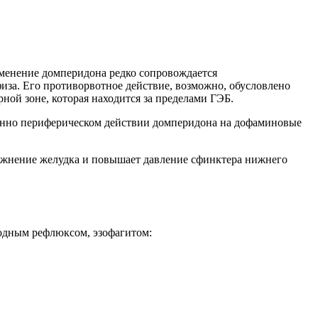
менение домперидона редко сопровождается
за. Его противорвотное действие, возможно, обусловлено
ной зоне, которая находится за пределами ГЭБ.
венно периферическом действии домперидона на дофаминовые
ожнение желудка и повышает давление сфинктера нижнего
одным рефлюксом, эзофагитом: