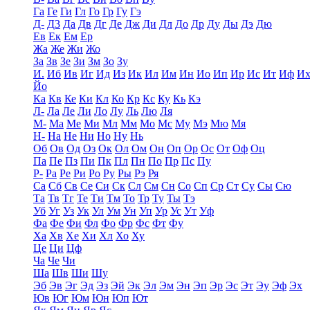
Га
Ге
Ги
Гл
Го
Гр
Гу
Гэ
Д-
Д3
Да
Дв
Дг
Де
Дж
Ди
Дл
До
Др
Ду
Ды
Дэ
Дю
Ев
Ек
Ем
Ер
Жа
Же
Жи
Жо
За
Зв
Зе
Зи
Зм
Зо
Зу
И.
Иб
Ив
Иг
Ид
Из
Ик
Ил
Им
Ин
Ио
Ип
Ир
Ис
Ит
Иф
И
Йо
Ка
Кв
Ке
Ки
Кл
Ко
Кр
Кс
Ку
Кь
Кэ
Л-
Ла
Ле
Ли
Ло
Лу
Ль
Лю
Ля
М-
Ма
Ме
Ми
Мл
Мм
Мо
Мс
Му
Мэ
Мю
Мя
Н-
На
Не
Ни
Но
Ну
Нь
Об
Ов
Од
Оз
Ок
Ол
Ом
Он
Оп
Ор
Ос
От
Оф
Оц
Па
Пе
Пз
Пи
Пк
Пл
Пн
По
Пр
Пс
Пу
Р-
Ра
Ре
Ри
Ро
Ру
Ры
Рэ
Ря
Са
Сб
Св
Се
Си
Ск
Сл
См
Сн
Со
Сп
Ср
Ст
Су
Сы
Сю
Та
Тв
Тг
Те
Ти
Тм
То
Тр
Ту
Ты
Тэ
Уб
Уг
Уз
Ук
Ул
Ум
Ун
Уп
Ур
Ус
Ут
Уф
Фа
Фе
Фи
Фл
Фо
Фр
Фс
Фт
Фу
Ха
Хв
Хе
Хи
Хл
Хо
Ху
Це
Ци
Цф
Ча
Че
Чи
Ша
Шв
Ши
Шу
Эб
Эв
Эг
Эд
Эз
Эй
Эк
Эл
Эм
Эн
Эп
Эр
Эс
Эт
Эу
Эф
Эх
Юв
Юг
Юм
Юн
Юп
Ют