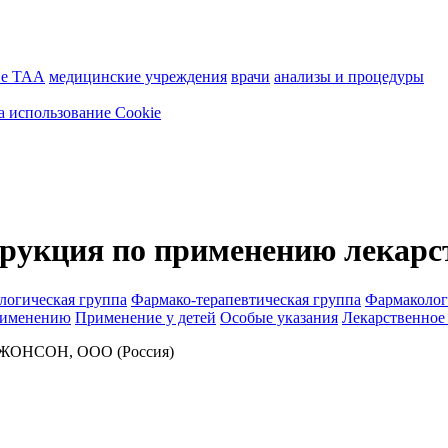
ие ТАА
медицинские учреждения
врачи
анализы и процедуры
а использование Cookie
кция по применению лекарст
логическая группа
Фармако-терапевтическая группа
Фармаколог
рименению
Применение у детей
Особые указания
Лекарственное
ОНСОН, ООО (Россия)