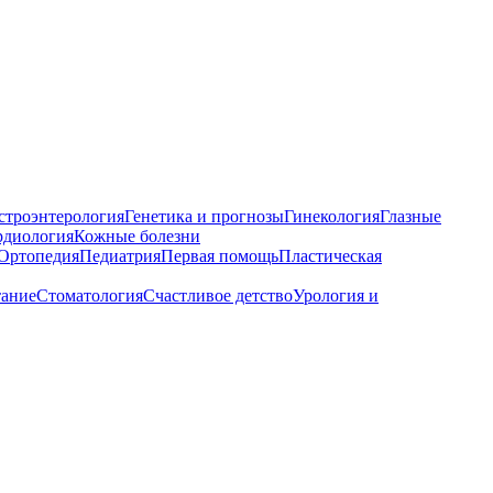
строэнтерология
Генетика и прогнозы
Гинекология
Глазные
рдиология
Кожные болезни
Ортопедия
Педиатрия
Первая помощь
Пластическая
тание
Стоматология
Счастливое детство
Урология и