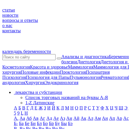
статьи
новости
вопросы и ответы
о нас
контакты
календарь беременности
Анализы и диагностика
Беременно
болезни
Диетология
Диетология и
Косметология
Красота и здоровье
Маммология
Маммология для 
хирургия
Половые инфекции
Проктология
Психиатрия
Психология
Психология для Папы
Пульмонология
Ревматология
андрология
Хирургия
Эндокринология
лекарства и субстанции
Список торговых названий на буквы А-Я
1-Z Латинские
А
Б
В
Г
Д
Е
Ж
З
И
Й
К
Л
М
Н
О
П
Р
С
Т
У
Ф
Х
Ц
Ч
Ш
Э
5
9
L
H
А.
Аа
Аб
Ав
Аг
Ад
Ае
Аз
Аи
Ай
Ак
Ал
Ам
Ан
Ап
Ар
Ас
Б-
Ба
Бе
Би
Бл
Бо
Бр
Бу
Бы
Бэ
В-
Ва
Вг
Ве
Ви
Во
Вп
Ву