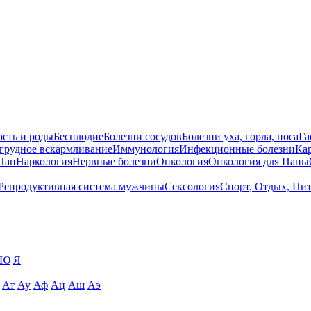
сть и роды
Бесплодие
Болезни сосудов
Болезни уха, горла, носа
Га
 грудное вскармливание
Иммунология
Инфекционные болезни
Ка
Пап
Наркология
Нервные болезни
Онкология
Онкология для Папы
Репродуктивная система мужчины
Сексология
Спорт, Отдых, Пи
Ю
Я
Ат
Ау
Аф
Ац
Аш
Аэ