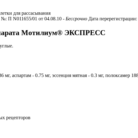
летки для рассасывания
. №: П N011655/01 от 04.08.10
- Бессрочно
Дата перерегистрации: 
репарата Мотилиум® ЭКСПРЕСС
углые.
36 мг, аспартам - 0.75 мг, эссенция мятная - 0.3 мг, полоксамер 188
ых рецепторов