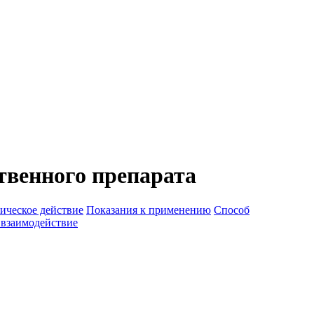
венного препарата
ическое действие
Показания к применению
Способ
 взаимодействие