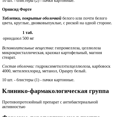
10 шт. - блистеры (2) - пачки картонные.
Орнисид Форте
Таблетки, покрытые оболочкой
белого или почти белого
цвета, круглые, двояковыпуклые, с риской на одной стороне.
1 таб.
орнидазол
500 мг
Вспомогательные вещества
: гипромеллоза, целлюлоза
микрокристаллическая, крахмал картофельный, магния
стеарат.
Состав оболочки:
гидроксиметилэтилцеллюлоза, карбовоск
4000, метиленхлорид, метанол, Opaspry белый.
10 шт. - блистеры (1) - пачки картонные.
Клинико-фармакологическая группа
Противопротозойный препарат с антибактериальной
активностью