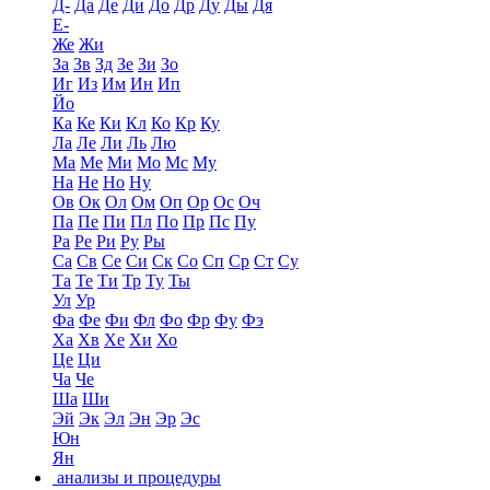
Д-
Да
Де
Ди
До
Др
Ду
Ды
Дя
Е-
Же
Жи
За
Зв
Зд
Зе
Зи
Зо
Иг
Из
Им
Ин
Ип
Йо
Ка
Ке
Ки
Кл
Ко
Кр
Ку
Ла
Ле
Ли
Ль
Лю
Ма
Ме
Ми
Мо
Мс
Му
На
Не
Но
Ну
Ов
Ок
Ол
Ом
Оп
Ор
Ос
Оч
Па
Пе
Пи
Пл
По
Пр
Пс
Пу
Ра
Ре
Ри
Ру
Ры
Са
Св
Се
Си
Ск
Со
Сп
Ср
Ст
Су
Та
Те
Ти
Тр
Ту
Ты
Ул
Ур
Фа
Фе
Фи
Фл
Фо
Фр
Фу
Фэ
Ха
Хв
Хе
Хи
Хо
Це
Ци
Ча
Че
Ша
Ши
Эй
Эк
Эл
Эн
Эр
Эс
Юн
Ян
анализы и процедуры