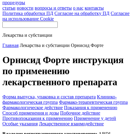
процедуры
статьи
новости
вопросы и ответы
о нас
контакты
Политика обработки ПД
Согласие на обработку ПД
Согласие
на использование Cookie
Лекарства и субстанции
Главная
Лекарства и субстанции
Орнисид Форте
Орнисид Форте инструкция
по применению
лекарственного препарата
Форма выпуска, упаковка и состав препарата
Клинико-
фармакологическая группа
Фармако-терапевтическая группа
Фармакологическое действие
Показания к применению
Способ применения и дозы
Побочное действие
Противопоказания к применению
Применение у детей
Особые указания
Лекарственное взаимодействие
Владелец регистрационного удостоверения:
ABDI