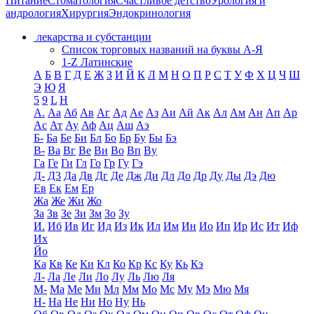
Питание
Стоматология
Счастливое детство
Урология и
андрология
Хирургия
Эндокринология
лекарства и субстанции
Список торговых названий на буквы А-Я
1-Z Латинские
А
Б
В
Г
Д
Е
Ж
З
И
Й
К
Л
М
Н
О
П
Р
С
Т
У
Ф
Х
Ц
Ч
Ш
Э
Ю
Я
5
9
L
H
А.
Аа
Аб
Ав
Аг
Ад
Ае
Аз
Аи
Ай
Ак
Ал
Ам
Ан
Ап
Ар
Ас
Ат
Ау
Аф
Ац
Аш
Аэ
Б-
Ба
Бе
Би
Бл
Бо
Бр
Бу
Бы
Бэ
В-
Ва
Вг
Ве
Ви
Во
Вп
Ву
Га
Ге
Ги
Гл
Го
Гр
Гу
Гэ
Д-
Д3
Да
Дв
Дг
Де
Дж
Ди
Дл
До
Др
Ду
Ды
Дэ
Дю
Ев
Ек
Ем
Ер
Жа
Же
Жи
Жо
За
Зв
Зе
Зи
Зм
Зо
Зу
И.
Иб
Ив
Иг
Ид
Из
Ик
Ил
Им
Ин
Ио
Ип
Ир
Ис
Ит
Иф
Их
Йо
Ка
Кв
Ке
Ки
Кл
Ко
Кр
Кс
Ку
Кь
Кэ
Л-
Ла
Ле
Ли
Ло
Лу
Ль
Лю
Ля
М-
Ма
Ме
Ми
Мл
Мм
Мо
Мс
Му
Мэ
Мю
Мя
Н-
На
Не
Ни
Но
Ну
Нь