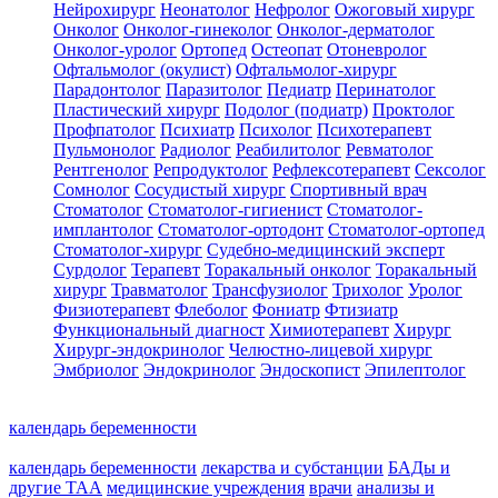
Нейрохирург
Неонатолог
Нефролог
Ожоговый хирург
Онколог
Онколог-гинеколог
Онколог-дерматолог
Онколог-уролог
Ортопед
Остеопат
Отоневролог
Офтальмолог (окулист)
Офтальмолог-хирург
Парадонтолог
Паразитолог
Педиатр
Перинатолог
Пластический хирург
Подолог (подиатр)
Проктолог
Профпатолог
Психиатр
Психолог
Психотерапевт
Пульмонолог
Радиолог
Реабилитолог
Ревматолог
Рентгенолог
Репродуктолог
Рефлексотерапевт
Сексолог
Сомнолог
Сосудистый хирург
Спортивный врач
Стоматолог
Стоматолог-гигиенист
Стоматолог-
имплантолог
Стоматолог-ортодонт
Стоматолог-ортопед
Стоматолог-хирург
Судебно-медицинский эксперт
Сурдолог
Терапевт
Торакальный онколог
Торакальный
хирург
Травматолог
Трансфузиолог
Трихолог
Уролог
Физиотерапевт
Флеболог
Фониатр
Фтизиатр
Функциональный диагност
Химиотерапевт
Хирург
Хирург-эндокринолог
Челюстно-лицевой хирург
Эмбриолог
Эндокринолог
Эндоскопист
Эпилептолог
календарь беременности
календарь беременности
лекарства и субстанции
БАДы и
другие ТАА
медицинские учреждения
врачи
анализы и