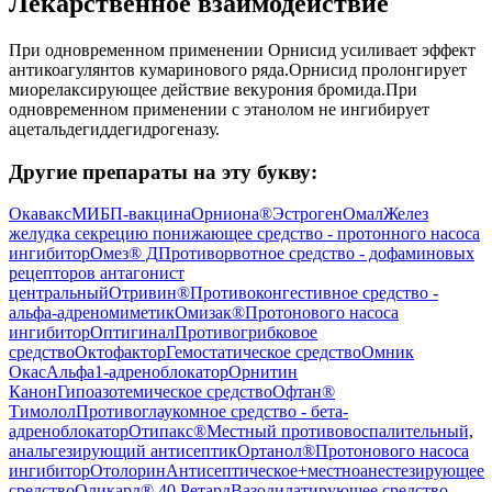
Лекарственное взаимодействие
При одновременном применении Орнисид усиливает эффект
антикоагулянтов кумаринового ряда.Орнисид пролонгирует
миорелаксирующее действие векурония бромида.При
одновременном применении с этанолом не ингибирует
ацетальдегиддегидрогеназу.
Другие препараты на эту букву:
Окавакс
МИБП-вакцина
Орниона®
Эстроген
Омал
Желез
желудка секрецию понижающее средство - протонного насоса
ингибитор
Омез® Д
Противорвотное средство - дофаминовых
рецепторов антагонист
центральный
Отривин®
Противоконгестивное средство -
альфа-адреномиметик
Омизак®
Протонового насоса
ингибитор
Оптигинал
Противогрибковое
средство
Октофактор
Гемостатическое средство
Омник
Окас
Альфа1-адреноблокатор
Орнитин
Канон
Гипоазотемическое средство
Офтан®
Тимолол
Противоглаукомное средство - бета-
адреноблокатор
Отипакс®
Местный противовоспалительный,
анальгезирующий антисептик
Ортанол®
Протонового насоса
ингибитор
Отолорин
Антисептическое+местноанестезирующее
средство
Оликард® 40 Ретард
Вазодилатирующее средство,