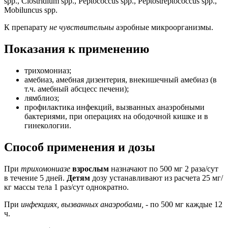
spp., Clostridium spp., Peptococcus spp., Peptostreptococcus spp.,
Mobiluncus spp.
К препарату
не чувствительны
аэробные микроорганизмы.
Показания к применению
трихомониаз;
амебиаз, амебная дизентерия, внекишечный амебиаз (в
т.ч. амебный абсцесс печени);
лямблиоз;
профилактика инфекций, вызванных анаэробными
бактериями, при операциях на ободочной кишке и в
гинекологии.
Способ применения и дозы
При
трихомониазе
взрослым
назначают по 500 мг 2 раза/сут
в течение 5 дней.
Детям
дозу устанавливают из расчета 25 мг/
кг массы тела 1 раз/сут однократно.
При
инфекциях, вызванных анаэробами,
- по 500 мг каждые 12
ч.