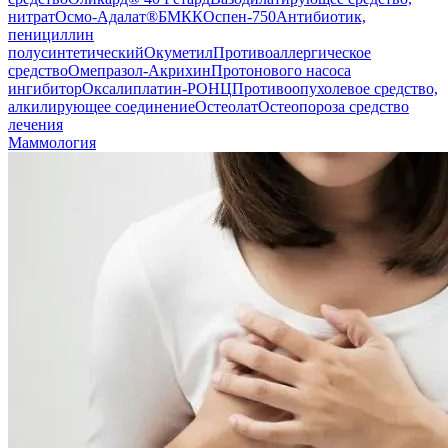
нитрат
Осмо-Адалат®
БМКК
Оспен-750
Антибиотик,
пенициллин
полусинтетический
Окуметил
Противоаллергическое
средство
Омепразол-Акрихин
Протонового насоса
ингибитор
Оксалиплатин-РОНЦ
Противоопухолевое средство,
алкилирующее соединение
Остеолат
Остеопороза средство
лечения
Маммология