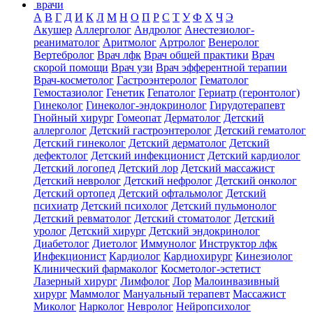
врачи
А
В
Г
Д
И
К
Л
М
Н
О
П
Р
С
Т
У
Ф
Х
Ч
Э
Акушер
Аллерголог
Андролог
Анестезиолог-
реаниматолог
Аритмолог
Артролог
Венеролог
Вертебролог
Врач лфк
Врач общей практики
Врач
скорой помощи
Врач узи
Врач эфферентной терапии
Врач-косметолог
Гастроэнтеролог
Гематолог
Гемостазиолог
Генетик
Гепатолог
Гериатр (геронтолог)
Гинеколог
Гинеколог-эндокринолог
Гирудотерапевт
Гнойный хирург
Гомеопат
Дерматолог
Детский
аллерголог
Детский гастроэнтеролог
Детский гематолог
Детский гинеколог
Детский дерматолог
Детский
дефектолог
Детский инфекционист
Детский кардиолог
Детский логопед
Детский лор
Детский массажист
Детский невролог
Детский нефролог
Детский онколог
Детский ортопед
Детский офтальмолог
Детский
психиатр
Детский психолог
Детский пульмонолог
Детский ревматолог
Детский стоматолог
Детский
уролог
Детский хирург
Детский эндокринолог
Диабетолог
Диетолог
Иммунолог
Инструктор лфк
Инфекционист
Кардиолог
Кардиохирург
Кинезиолог
Клинический фармаколог
Косметолог-эстетист
Лазерный хирург
Лимфолог
Лор
Малоинвазивный
хирург
Маммолог
Мануальный терапевт
Массажист
Миколог
Нарколог
Невролог
Нейропсихолог