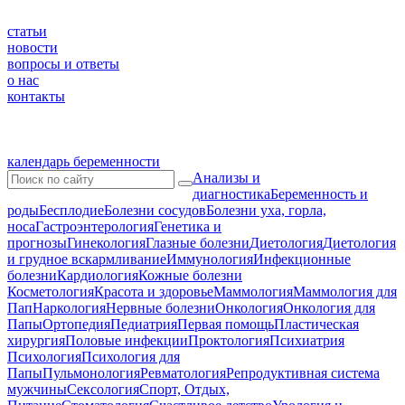
статьи
новости
вопросы и ответы
о нас
контакты
календарь беременности
Анализы и
диагностика
Беременность и
роды
Бесплодие
Болезни сосудов
Болезни уха, горла,
носа
Гастроэнтерология
Генетика и
прогнозы
Гинекология
Глазные болезни
Диетология
Диетология
и грудное вскармливание
Иммунология
Инфекционные
болезни
Кардиология
Кожные болезни
Косметология
Красота и здоровье
Маммология
Маммология для
Пап
Наркология
Нервные болезни
Онкология
Онкология для
Папы
Ортопедия
Педиатрия
Первая помощь
Пластическая
хирургия
Половые инфекции
Проктология
Психиатрия
Психология
Психология для
Папы
Пульмонология
Ревматология
Репродуктивная система
мужчины
Сексология
Спорт, Отдых,