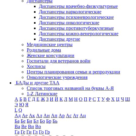
Диспансеры
Диспансеры врачебно-физкультурные
Диспансеры наркологические
Диспансеры психоневрологические
Диспансеры онкологические
Диспансеры противотуберкулезные
Диспансеры кожно-венерологические
Диспансеры другие
Медицинские центры
Родильные дома
Женские консультации
Госпитали для ветеранов войн
Хосписы
Центры планирования семьи и репродукции
Онкологические учреждения
БАДы и другие ТАА
Список торговых названий на буквы А-Я
1-Z Латинские
А
Б
В
Г
Д
Е
Ж
З
И
Й
К
Л
М
Н
О
П
Р
С
Т
У
Ф
Х
Ц
Ч
Ш
Э
Ю
Я
L
Q
Ад
Ае
Ак
Ал
Ан
Ап
Ар
Ас
Ат
Ац
Ба
Бе
Би
Бл
Бо
Бр
Бь
Ва
Ве
Ви
Во
Га
Ге
Ги
Гл
Го
Гр