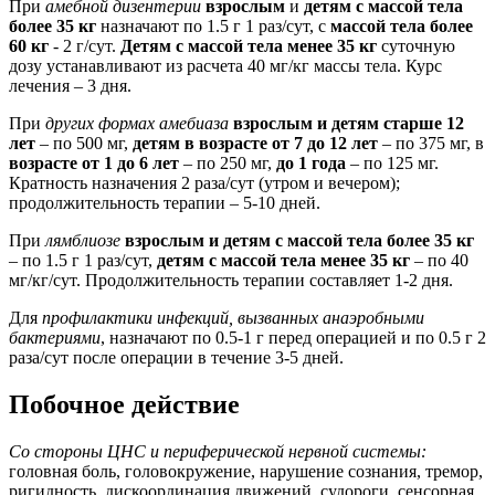
При
амебной дизентерии
взрослым
и
детям с массой тела
более 35 кг
назначают по 1.5 г 1 раз/сут, с
массой тела более
60 кг
- 2 г/сут.
Детям с массой тела менее 35 кг
суточную
дозу устанавливают из расчета 40 мг/кг массы тела. Курс
лечения – 3 дня.
При
других формах амебиаза
взрослым и детям старше 12
лет
– по 500 мг,
детям в возрасте от 7 до 12 лет
– по 375 мг, в
возрасте от 1 до 6 лет
– по 250 мг,
до 1 года
– по 125 мг.
Кратность назначения 2 раза/сут (утром и вечером);
продолжительность терапии – 5-10 дней.
При
лямблиозе
взрослым и детям с массой тела более 35 кг
– по 1.5 г 1 раз/сут,
детям с массой тела менее 35 кг
– по 40
мг/кг/сут. Продолжительность терапии составляет 1-2 дня.
Для
профилактики инфекций, вызванных анаэробными
бактериями
, назначают по 0.5-1 г перед операцией и по 0.5 г 2
раза/сут после операции в течение 3-5 дней.
Побочное действие
Со стороны ЦНС и периферической нервной системы:
головная боль, головокружение, нарушение сознания, тремор,
ригидность, дискоординация движений, судороги, сенсорная