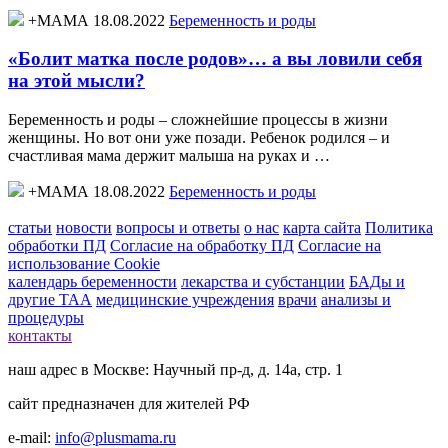
+МАМА 18.08.2022
Беременность и роды
«Болит матка после родов»… а вы ловили себя
на этой мысли?
Беременность и роды – сложнейшие процессы в жизни
женщины. Но вот они уже позади. Ребенок родился – и
счастливая мама держит малыша на руках и …
+МАМА 18.08.2022
Беременность и роды
статьи
новости
вопросы и ответы
о нас
карта сайта
Политика
обработки ПД
Согласие на обработку ПД
Согласие на
использование Cookie
календарь беременности
лекарства и субстанции
БАДы и
другие ТАА
медицинские учреждения
врачи
анализы и
процедуры
контакты
наш адрес в Москве: Научный пр-д, д. 14а, стр. 1
сайт предназначен для жителей РФ
e-mail:
info@plusmama.ru