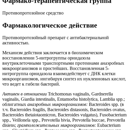
Фармако-терапевтическая группа
Противопротозойное средство
Фармакологическое действие
Противопротозойный препарат с антибактериальной
активностью.
Механизм действия заключается в биохимическом
восстановлении 5-нитрогруппы орнидазола
внутриклеточными транспортными протеинами анаэробных
микроорганизмов и простейших. Восстановленная 5-
нитрогруппа орнидазола взаимодействует с ДНК клетки
микроорганизмов, ингибируя синтез их нуклеиновых кислот,
что ведет к гибели бактерий.
Активен в отношении
Trichomonas vaginalis, Gardnerella
vaginalis, Giardia intestinalis, Entamoeba histolytica, Lamblia spp.;
облигатных
анаэробных микроорганизмов:
Bacteroides spp. (в
т.ч. Bacteroides fragilis, Bacteroides distasonis, Bacteroides ovatus,
Bacteroides thetaiotaomicron, Bacteroides vulgatus), Fusobacterium
spp., Veillonela spp., Prevotella bivia, Prevotella buccae, Prevotella
disiens;
грамположительных микроорганизмов:
Eubacterium