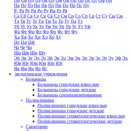
Об
Ов
Од
Оз
Ок
Ол
Ом
Он
Оп
Ор
Ос
От
Оф
Оц
Па
Пе
Пз
Пи
Пк
Пл
Пн
По
Пр
Пс
Пу
Р-
Ра
Ре
Ри
Ро
Ру
Ры
Рэ
Ря
Са
Сб
Св
Се
Си
Ск
Сл
См
Сн
Со
Сп
Ср
Ст
Су
Сы
Сю
Та
Тв
Тг
Те
Ти
Тм
То
Тр
Ту
Ты
Тэ
Уб
Уг
Уз
Ук
Ул
Ум
Ун
Уп
Ур
Ус
Ут
Уф
Фа
Фе
Фи
Фл
Фо
Фр
Фс
Фт
Фу
Ха
Хв
Хе
Хи
Хл
Хо
Ху
Це
Ци
Цф
Ча
Че
Чи
Ша
Шв
Ши
Шу
Эб
Эв
Эг
Эд
Эз
Эй
Эк
Эл
Эм
Эн
Эп
Эр
Эс
Эт
Эу
Эф
Эх
Юв
Юг
Юм
Юн
Юп
Ют
Як
Ям
Ян
Яр
Яс
медицинские учреждения
Больницы
Больницы городские взрослые
Больницы городские детские
Больницы специализированные
Поликлиники
Поликлиники городские взрослые
Поликлиники городские детские
Поликлиники стоматологические взрослые
Поликлиники стоматологические детские
Санатории