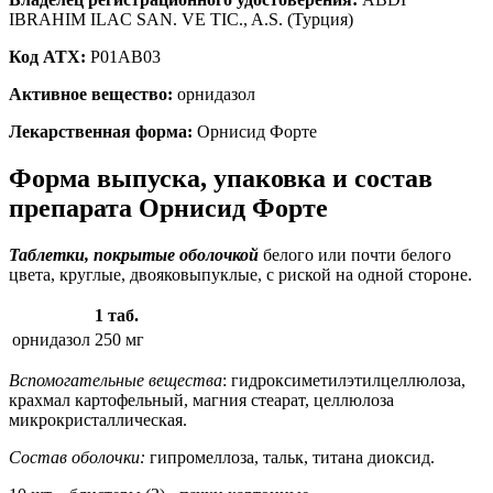
IBRAHIM ILAC SAN. VE TIC., A.S. (Турция)
Код ATX:
P01AB03
Активное вещество:
орнидазол
Лекарственная форма:
Орнисид Форте
Форма выпуска, упаковка и состав
препарата Орнисид Форте
Таблетки, покрытые оболочкой
белого или почти белого
цвета, круглые, двояковыпуклые, с риской на одной стороне.
1 таб.
орнидазол
250 мг
Вспомогательные вещества
: гидроксиметилэтилцеллюлоза,
крахмал картофельный, магния стеарат, целлюлоза
микрокристаллическая.
Состав оболочки:
гипромеллоза, тальк, титана диоксид.