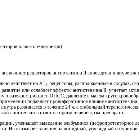
цепторов блокатор+диуретик)
нтагонист рецепторов ангиотензина II эпросартан и диуретик 
ельно действует на АТ
-рецепторы, расположенные в сосудах, се
1
развитие или ослабляет эффекты ангиотензина II, угнетает акт
ьную вазоконстрикцию, ОПСС, давление в малом круге кровообр
применении подавляет пролиферативное влияние ангиотензина I
нутрь развивается в течение 24 ч, а стабильный терапевтически
ской гипотензии в ответ на прием первой дозы препарата.
рации, уменьшает выведение альбуминов (нефропротекторное де
сти. Не оказывает влияния на липидный, углеводный и пуринов