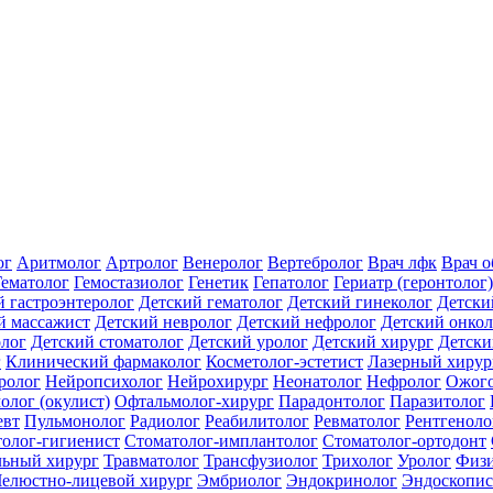
ог
Аритмолог
Артролог
Венеролог
Вертебролог
Врач лфк
Врач 
Гематолог
Гемостазиолог
Генетик
Гепатолог
Гериатр (геронтолог)
й гастроэнтеролог
Детский гематолог
Детский гинеколог
Детски
й массажист
Детский невролог
Детский нефролог
Детский онкол
олог
Детский стоматолог
Детский уролог
Детский хирург
Детски
г
Клинический фармаколог
Косметолог-эстетист
Лазерный хирур
ролог
Нейропсихолог
Нейрохирург
Неонатолог
Нефролог
Ожого
олог (окулист)
Офтальмолог-хирург
Парадонтолог
Паразитолог
евт
Пульмонолог
Радиолог
Реабилитолог
Ревматолог
Рентгеноло
олог-гигиенист
Стоматолог-имплантолог
Стоматолог-ортодонт
льный хирург
Травматолог
Трансфузиолог
Трихолог
Уролог
Физи
елюстно-лицевой хирург
Эмбриолог
Эндокринолог
Эндоскопис