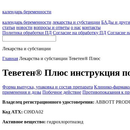
календарь беременности
календарь беременности
лекарства и субстанции
БАДы и друг
статьи
новости
вопросы и ответы
о нас
контакты
Политика обработки ПД
Согласие на обработку ПД
Согласие н
Лекарства и субстанции
Главная
Лекарства и субстанции
Теветен® Плюс
Теветен® Плюс инструкция п
Форма выпуска, упаковка и состав препарата
Клинико-фармако
применения и дозы
Побочное действие
Противопоказания к п
Владелец регистрационного удостоверения:
ABBOTT PRODUC
Код ATX:
C09DA02
Активное вещество:
гидрохлоротиазид