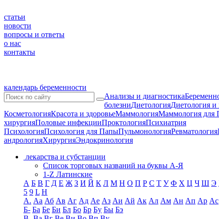
статьи
новости
вопросы и ответы
о нас
контакты
календарь беременности
Анализы и диагностика
Беременно
болезни
Диетология
Диетология и
Косметология
Красота и здоровье
Маммология
Маммология для 
хирургия
Половые инфекции
Проктология
Психиатрия
Психология
Психология для Папы
Пульмонология
Ревматология
андрология
Хирургия
Эндокринология
лекарства и субстанции
Список торговых названий на буквы А-Я
1-Z Латинские
А
Б
В
Г
Д
Е
Ж
З
И
Й
К
Л
М
Н
О
П
Р
С
Т
У
Ф
Х
Ц
Ч
Ш
Э
5
9
L
H
А.
Аа
Аб
Ав
Аг
Ад
Ае
Аз
Аи
Ай
Ак
Ал
Ам
Ан
Ап
Ар
Ас
Б-
Ба
Бе
Би
Бл
Бо
Бр
Бу
Бы
Бэ
В-
Ва
Вг
Ве
Ви
Во
Вп
Ву