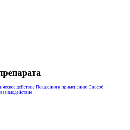
препарата
ическое действие
Показания к применению
Способ
 взаимодействие