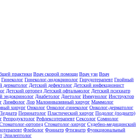
общей практики
Врач скорой помощи
Врач узи
Врач
Гинеколог
Гинеколог-эндокринолог
Гирудотерапевт
Гнойный
й дерматолог
Детский дефектолог
Детский инфекционист
ог
Детский ортопед
Детский офтальмолог
Детский психиатр
й эндокринолог
Диабетолог
Диетолог
Иммунолог
Инструктор
г
Лимфолог
Лор
Малоинвазивный хирург
Маммолог
вый хирург
Онколог
Онколог-гинеколог
Онколог-дерматолог
Педиатр
Перинатолог
Пластический хирург
Подолог (подиатр)
г
Репродуктолог
Рефлексотерапевт
Сексолог
Сомнолог
Стоматолог-ортопед
Стоматолог-хирург
Судебно-медицинский
отерапевт
Флеболог
Фониатр
Фтизиатр
Функциональный
т
Эпилептолог