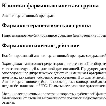
Клинико-фармакологическая группа
Антигипертензивный препарат
Фармако-терапевтическая группа
Гипотензивное комбинированное средство (ангиотензина II ре
Фармакологическое действие
Комбинированный антигипертензивный препарат, содержащий а
Эпросартан
-
антагонист рецепторов ангиотензина II, избират
связь с последующей медленной диссоциацией. Предупреждает 
опосредованное диуретическое действие. Уменьшает артериал
почечных канальцев, секрецию альдостерона. При длительном 
Антигипертензивное действие после приема однократной дозы в
недели без влияния на ЧСС. Не вызывает развитие ортостатиче
Увеличивает почечный кровоток и скорость клубочковой фильт
зависимости от степени выраженности почечной недостаточно
отмены.