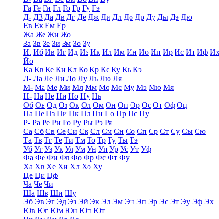
Га
Ге
Ги
Гл
Го
Гр
Гу
Гэ
Д-
Д3
Да
Дв
Дг
Де
Дж
Ди
Дл
До
Др
Ду
Ды
Дэ
Дю
Ев
Ек
Ем
Ер
Жа
Же
Жи
Жо
За
Зв
Зе
Зи
Зм
Зо
Зу
И.
Иб
Ив
Иг
Ид
Из
Ик
Ил
Им
Ин
Ио
Ип
Ир
Ис
Ит
Иф
И
Йо
Ка
Кв
Ке
Ки
Кл
Ко
Кр
Кс
Ку
Кь
Кэ
Л-
Ла
Ле
Ли
Ло
Лу
Ль
Лю
Ля
М-
Ма
Ме
Ми
Мл
Мм
Мо
Мс
Му
Мэ
Мю
Мя
Н-
На
Не
Ни
Но
Ну
Нь
Об
Ов
Од
Оз
Ок
Ол
Ом
Он
Оп
Ор
Ос
От
Оф
Оц
Па
Пе
Пз
Пи
Пк
Пл
Пн
По
Пр
Пс
Пу
Р-
Ра
Ре
Ри
Ро
Ру
Ры
Рэ
Ря
Са
Сб
Св
Се
Си
Ск
Сл
См
Сн
Со
Сп
Ср
Ст
Су
Сы
Сю
Та
Тв
Тг
Те
Ти
Тм
То
Тр
Ту
Ты
Тэ
Уб
Уг
Уз
Ук
Ул
Ум
Ун
Уп
Ур
Ус
Ут
Уф
Фа
Фе
Фи
Фл
Фо
Фр
Фс
Фт
Фу
Ха
Хв
Хе
Хи
Хл
Хо
Ху
Це
Ци
Цф
Ча
Че
Чи
Ша
Шв
Ши
Шу
Эб
Эв
Эг
Эд
Эз
Эй
Эк
Эл
Эм
Эн
Эп
Эр
Эс
Эт
Эу
Эф
Эх
Юв
Юг
Юм
Юн
Юп
Ют