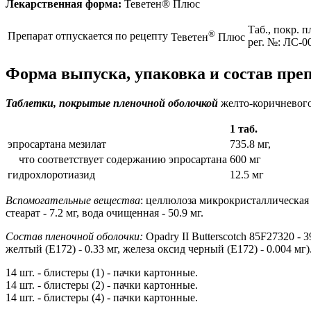
Лекарственная форма:
Теветен® Плюс
Таб., покр. 
®
Препарат отпускается по рецепту
Теветен
Плюс
рег. №: ЛС-0
Форма выпуска, упаковка и состав пре
Таблетки, покрытые пленочной оболочкой
желто-коричневого 
1 таб.
эпросартана мезилат
735.8 мг,
что соответствует содержанию эпросартана
600 мг
гидрохлоротиазид
12.5 мг
Вспомогательные вещества
: целлюлоза микрокристаллическая -
стеарат - 7.2 мг, вода очищенная - 50.9 мг.
Состав пленочной оболочки:
Opadry II Butterscotch 85F27320 - 3
желтый (Е172) - 0.33 мг, железа оксид черный (Е172) - 0.004 мг)
14 шт. - блистеры (1) - пачки картонные.
14 шт. - блистеры (2) - пачки картонные.
14 шт. - блистеры (4) - пачки картонные.