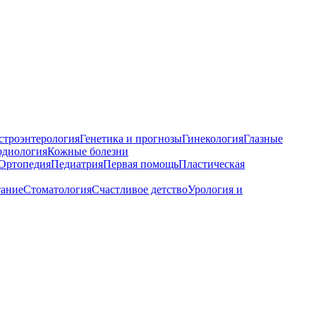
строэнтерология
Генетика и прогнозы
Гинекология
Глазные
рдиология
Кожные болезни
Ортопедия
Педиатрия
Первая помощь
Пластическая
тание
Стоматология
Счастливое детство
Урология и