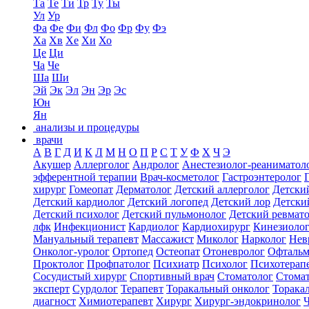
Та
Те
Ти
Тр
Ту
Ты
Ул
Ур
Фа
Фе
Фи
Фл
Фо
Фр
Фу
Фэ
Ха
Хв
Хе
Хи
Хо
Це
Ци
Ча
Че
Ша
Ши
Эй
Эк
Эл
Эн
Эр
Эс
Юн
Ян
анализы и процедуры
врачи
А
В
Г
Д
И
К
Л
М
Н
О
П
Р
С
Т
У
Ф
Х
Ч
Э
Акушер
Аллерголог
Андролог
Анестезиолог-реаниматол
эфферентной терапии
Врач-косметолог
Гастроэнтеролог
хирург
Гомеопат
Дерматолог
Детский аллерголог
Детски
Детский кардиолог
Детский логопед
Детский лор
Детски
Детский психолог
Детский пульмонолог
Детский ревмат
лфк
Инфекционист
Кардиолог
Кардиохирург
Кинезиоло
Мануальный терапевт
Массажист
Миколог
Нарколог
Нев
Онколог-уролог
Ортопед
Остеопат
Отоневролог
Офтальм
Проктолог
Профпатолог
Психиатр
Психолог
Психотерап
Сосудистый хирург
Спортивный врач
Стоматолог
Стомат
эксперт
Сурдолог
Терапевт
Торакальный онколог
Торака
диагност
Химиотерапевт
Хирург
Хирург-эндокринолог
Ч