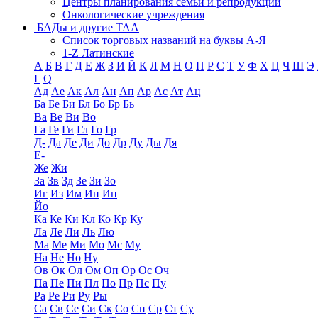
Центры планирования семьи и репродукции
Онкологические учреждения
БАДы и другие ТАА
Список торговых названий на буквы А-Я
1-Z Латинские
А
Б
В
Г
Д
Е
Ж
З
И
Й
К
Л
М
Н
О
П
Р
С
Т
У
Ф
Х
Ц
Ч
Ш
Э
L
Q
Ад
Ае
Ак
Ал
Ан
Ап
Ар
Ас
Ат
Ац
Ба
Бе
Би
Бл
Бо
Бр
Бь
Ва
Ве
Ви
Во
Га
Ге
Ги
Гл
Го
Гр
Д-
Да
Де
Ди
До
Др
Ду
Ды
Дя
Е-
Же
Жи
За
Зв
Зд
Зе
Зи
Зо
Иг
Из
Им
Ин
Ип
Йо
Ка
Ке
Ки
Кл
Ко
Кр
Ку
Ла
Ле
Ли
Ль
Лю
Ма
Ме
Ми
Мо
Мс
Му
На
Не
Но
Ну
Ов
Ок
Ол
Ом
Оп
Ор
Ос
Оч
Па
Пе
Пи
Пл
По
Пр
Пс
Пу
Ра
Ре
Ри
Ру
Ры
Са
Св
Се
Си
Ск
Со
Сп
Ср
Ст
Су