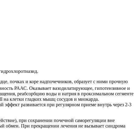
гидрохлоротиазид.
рдце, почках и коре надпочечников, образует с ними прочную
ивность РААС. Оказывает вазодилатирующее, гипотензивное и
ащения, реабсорбцию воды и натрия в проксимальном сегменте
I на клетки гладких мышц сосудов и миокарда.
й эффект развивается при регулярном приеме внутрь через 2-3
йствие), при сохранении почечной саморегуляции вне
ый обмен. При прекращении лечения не вызывает синдрома