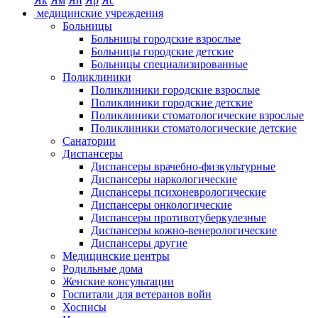
Як
Ям
Ян
Яр
Яс
медицинские учреждения
Больницы
Больницы городские взрослые
Больницы городские детские
Больницы специализированные
Поликлиники
Поликлиники городские взрослые
Поликлиники городские детские
Поликлиники стоматологические взрослые
Поликлиники стоматологические детские
Санатории
Диспансеры
Диспансеры врачебно-физкультурные
Диспансеры наркологические
Диспансеры психоневрологические
Диспансеры онкологические
Диспансеры противотуберкулезные
Диспансеры кожно-венерологические
Диспансеры другие
Медицинские центры
Родильные дома
Женские консультации
Госпитали для ветеранов войн
Хосписы