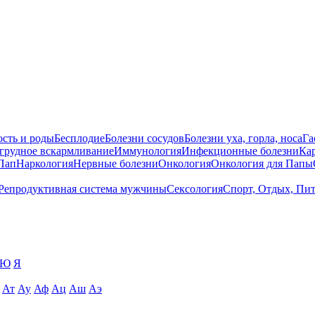
сть и роды
Бесплодие
Болезни сосудов
Болезни уха, горла, носа
Га
 грудное вскармливание
Иммунология
Инфекционные болезни
Ка
Пап
Наркология
Нервные болезни
Онкология
Онкология для Папы
Репродуктивная система мужчины
Сексология
Спорт, Отдых, Пи
Ю
Я
Ат
Ау
Аф
Ац
Аш
Аэ