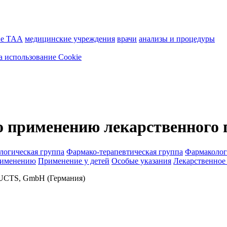
ие ТАА
медицинские учреждения
врачи
анализы и процедуры
а использование Cookie
о применению лекарственного 
логическая группа
Фармако-терапевтическая группа
Фармаколог
рименению
Применение у детей
Особые указания
Лекарственное
TS, GmbH (Германия)