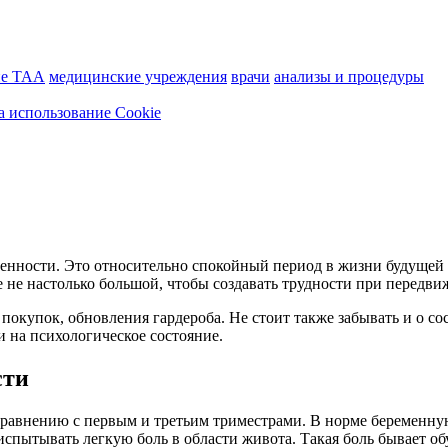
ие ТАА
медицинские учреждения
врачи
анализы и процедуры
а использование Cookie
еменности. Это относительно спокойный период в жизни будущей
ще не настолько большой, чтобы создавать трудности при передв
окупок, обновления гардероба. Не стоит также забывать и о сос
 на психологическое состояние.
сти
 сравнению с первым и третьим триместрами. В норме беременн
испытывать легкую боль в области живота. Такая боль бывает о