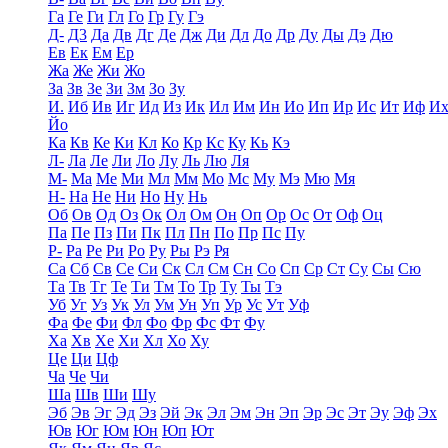
Га
Ге
Ги
Гл
Го
Гр
Гу
Гэ
Д-
Д3
Да
Дв
Дг
Де
Дж
Ди
Дл
До
Др
Ду
Ды
Дэ
Дю
Ев
Ек
Ем
Ер
Жа
Же
Жи
Жо
За
Зв
Зе
Зи
Зм
Зо
Зу
И.
Иб
Ив
Иг
Ид
Из
Ик
Ил
Им
Ин
Ио
Ип
Ир
Ис
Ит
Иф
И
Йо
Ка
Кв
Ке
Ки
Кл
Ко
Кр
Кс
Ку
Кь
Кэ
Л-
Ла
Ле
Ли
Ло
Лу
Ль
Лю
Ля
М-
Ма
Ме
Ми
Мл
Мм
Мо
Мс
Му
Мэ
Мю
Мя
Н-
На
Не
Ни
Но
Ну
Нь
Об
Ов
Од
Оз
Ок
Ол
Ом
Он
Оп
Ор
Ос
От
Оф
Оц
Па
Пе
Пз
Пи
Пк
Пл
Пн
По
Пр
Пс
Пу
Р-
Ра
Ре
Ри
Ро
Ру
Ры
Рэ
Ря
Са
Сб
Св
Се
Си
Ск
Сл
См
Сн
Со
Сп
Ср
Ст
Су
Сы
Сю
Та
Тв
Тг
Те
Ти
Тм
То
Тр
Ту
Ты
Тэ
Уб
Уг
Уз
Ук
Ул
Ум
Ун
Уп
Ур
Ус
Ут
Уф
Фа
Фе
Фи
Фл
Фо
Фр
Фс
Фт
Фу
Ха
Хв
Хе
Хи
Хл
Хо
Ху
Це
Ци
Цф
Ча
Че
Чи
Ша
Шв
Ши
Шу
Эб
Эв
Эг
Эд
Эз
Эй
Эк
Эл
Эм
Эн
Эп
Эр
Эс
Эт
Эу
Эф
Эх
Юв
Юг
Юм
Юн
Юп
Ют