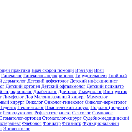
общей практики
Врач скорой помощи
Врач узи
Врач
Гинеколог
Гинеколог-эндокринолог
Гирудотерапевт
Гнойный
й дерматолог
Детский дефектолог
Детский инфекционист
ог
Детский ортопед
Детский офтальмолог
Детский психиатр
й эндокринолог
Диабетолог
Диетолог
Иммунолог
Инструктор
г
Лимфолог
Лор
Малоинвазивный хирург
Маммолог
вый хирург
Онколог
Онколог-гинеколог
Онколог-дерматолог
Педиатр
Перинатолог
Пластический хирург
Подолог (подиатр)
г
Репродуктолог
Рефлексотерапевт
Сексолог
Сомнолог
Стоматолог-ортопед
Стоматолог-хирург
Судебно-медицинский
отерапевт
Флеболог
Фониатр
Фтизиатр
Функциональный
т
Эпилептолог