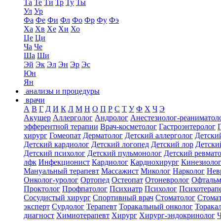
Та
Те
Ти
Тр
Ту
Ты
Ул
Ур
Фа
Фе
Фи
Фл
Фо
Фр
Фу
Фэ
Ха
Хв
Хе
Хи
Хо
Це
Ци
Ча
Че
Ша
Ши
Эй
Эк
Эл
Эн
Эр
Эс
Юн
Ян
анализы и процедуры
врачи
А
В
Г
Д
И
К
Л
М
Н
О
П
Р
С
Т
У
Ф
Х
Ч
Э
Акушер
Аллерголог
Андролог
Анестезиолог-реаниматол
эфферентной терапии
Врач-косметолог
Гастроэнтеролог
хирург
Гомеопат
Дерматолог
Детский аллерголог
Детски
Детский кардиолог
Детский логопед
Детский лор
Детски
Детский психолог
Детский пульмонолог
Детский ревмат
лфк
Инфекционист
Кардиолог
Кардиохирург
Кинезиоло
Мануальный терапевт
Массажист
Миколог
Нарколог
Нев
Онколог-уролог
Ортопед
Остеопат
Отоневролог
Офтальм
Проктолог
Профпатолог
Психиатр
Психолог
Психотерап
Сосудистый хирург
Спортивный врач
Стоматолог
Стомат
эксперт
Сурдолог
Терапевт
Торакальный онколог
Торака
диагност
Химиотерапевт
Хирург
Хирург-эндокринолог
Ч