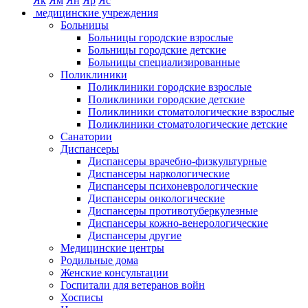
Як
Ям
Ян
Яр
Яс
медицинские учреждения
Больницы
Больницы городские взрослые
Больницы городские детские
Больницы специализированные
Поликлиники
Поликлиники городские взрослые
Поликлиники городские детские
Поликлиники стоматологические взрослые
Поликлиники стоматологические детские
Санатории
Диспансеры
Диспансеры врачебно-физкультурные
Диспансеры наркологические
Диспансеры психоневрологические
Диспансеры онкологические
Диспансеры противотуберкулезные
Диспансеры кожно-венерологические
Диспансеры другие
Медицинские центры
Родильные дома
Женские консультации
Госпитали для ветеранов войн
Хосписы