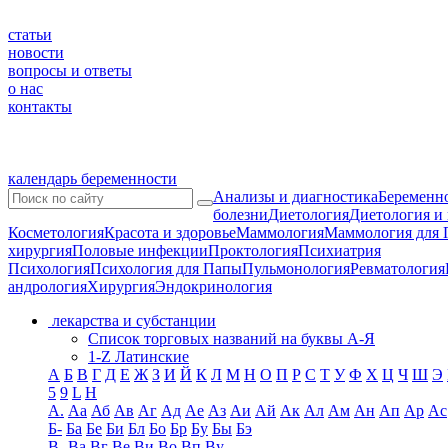
статьи
новости
вопросы и ответы
о нас
контакты
календарь беременности
Анализы и диагностика
Беременно
болезни
Диетология
Диетология и
Косметология
Красота и здоровье
Маммология
Маммология для 
хирургия
Половые инфекции
Проктология
Психиатрия
Психология
Психология для Папы
Пульмонология
Ревматология
андрология
Хирургия
Эндокринология
лекарства и субстанции
Список торговых названий на буквы А-Я
1-Z Латинские
А
Б
В
Г
Д
Е
Ж
З
И
Й
К
Л
М
Н
О
П
Р
С
Т
У
Ф
Х
Ц
Ч
Ш
Э
5
9
L
H
А.
Аа
Аб
Ав
Аг
Ад
Ае
Аз
Аи
Ай
Ак
Ал
Ам
Ан
Ап
Ар
Ас
Б-
Ба
Бе
Би
Бл
Бо
Бр
Бу
Бы
Бэ
В-
Ва
Вг
Ве
Ви
Во
Вп
Ву