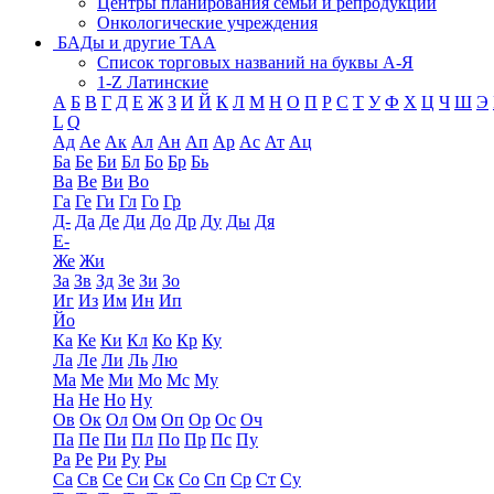
Центры планирования семьи и репродукции
Онкологические учреждения
БАДы и другие ТАА
Список торговых названий на буквы А-Я
1-Z Латинские
А
Б
В
Г
Д
Е
Ж
З
И
Й
К
Л
М
Н
О
П
Р
С
Т
У
Ф
Х
Ц
Ч
Ш
Э
L
Q
Ад
Ае
Ак
Ал
Ан
Ап
Ар
Ас
Ат
Ац
Ба
Бе
Би
Бл
Бо
Бр
Бь
Ва
Ве
Ви
Во
Га
Ге
Ги
Гл
Го
Гр
Д-
Да
Де
Ди
До
Др
Ду
Ды
Дя
Е-
Же
Жи
За
Зв
Зд
Зе
Зи
Зо
Иг
Из
Им
Ин
Ип
Йо
Ка
Ке
Ки
Кл
Ко
Кр
Ку
Ла
Ле
Ли
Ль
Лю
Ма
Ме
Ми
Мо
Мс
Му
На
Не
Но
Ну
Ов
Ок
Ол
Ом
Оп
Ор
Ос
Оч
Па
Пе
Пи
Пл
По
Пр
Пс
Пу
Ра
Ре
Ри
Ру
Ры
Са
Св
Се
Си
Ск
Со
Сп
Ср
Ст
Су