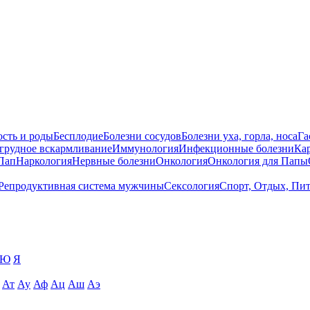
сть и роды
Бесплодие
Болезни сосудов
Болезни уха, горла, носа
Га
 грудное вскармливание
Иммунология
Инфекционные болезни
Ка
Пап
Наркология
Нервные болезни
Онкология
Онкология для Папы
Репродуктивная система мужчины
Сексология
Спорт, Отдых, Пи
Ю
Я
Ат
Ау
Аф
Ац
Аш
Аэ