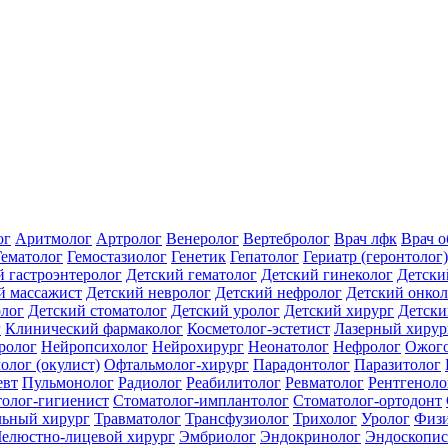
ог
Аритмолог
Артролог
Венеролог
Вертебролог
Врач лфк
Врач 
Гематолог
Гемостазиолог
Генетик
Гепатолог
Гериатр (геронтолог)
й гастроэнтеролог
Детский гематолог
Детский гинеколог
Детски
й массажист
Детский невролог
Детский нефролог
Детский онкол
олог
Детский стоматолог
Детский уролог
Детский хирург
Детски
г
Клинический фармаколог
Косметолог-эстетист
Лазерный хирур
ролог
Нейропсихолог
Нейрохирург
Неонатолог
Нефролог
Ожого
олог (окулист)
Офтальмолог-хирург
Парадонтолог
Паразитолог
евт
Пульмонолог
Радиолог
Реабилитолог
Ревматолог
Рентгеноло
олог-гигиенист
Стоматолог-имплантолог
Стоматолог-ортодонт
льный хирург
Травматолог
Трансфузиолог
Трихолог
Уролог
Физи
елюстно-лицевой хирург
Эмбриолог
Эндокринолог
Эндоскопис