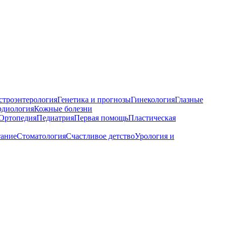
строэнтерология
Генетика и прогнозы
Гинекология
Глазные
рдиология
Кожные болезни
Ортопедия
Педиатрия
Первая помощь
Пластическая
тание
Стоматология
Счастливое детство
Урология и