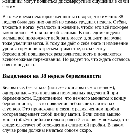
женщины могут появиться дискомфортные ощущения в связи
с этим.
В то же время некоторые женщины говорят, что именно 38
неделя была для них одной из самых трудных недель. Отёки,
тяжесть в ногах, усталость и желание, чтобы это всё поскорее
закончилось. Это вполне объяснимо. В последние недели
малыш всё продолжает набирать массу, а, значит, нагрузка
тоже увеличивается. К тому же даёт о себе знать и изменение
уровня гормонов в третьем триместре, из-за чего у
беременной повышается раздражительность и появляются
всевозможные переживания. Но радует то, что ждать осталось
совсем недолго.
Выделения на 38 неделе беременности
Беловатые, без запаха (или же с кисловатым оттенком),
однородные – это признаки нормальных выделений при
беременности. Единственное, что немного меняется к концу
беременности, — это появление небольших слизистых
сгустков. Это происходит в связи с размягчением пробки,
которая закрывает собой шейку матки. Если слизи вышло
много (объём приблизительно равен 2 столовым ложкам), это
свидетельствует об отхождении слизистой пробки. В таком
случае роды должны начаться совсем скоро.