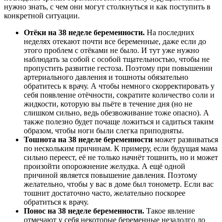
нужно знать, с чем они могут столкнуться и как поступить в
конкретной ситуации.
Отёки на 38 неделе беременности.
На последних
неделях отекают почти все беременные, даже если до
этого проблем с отёками не было. И тут уже нужно
наблюдать за собой с особой тщательностью, чтобы не
пропустить развитие гестоза. Поэтому при повышении
артериального давления и тошноты обязательно
обратитесь к врачу. А чтобы немного скорректировать у
себя появление отёчности, сократите количество соли и
жидкости, которую вы пьёте в течение дня (но не
слишком сильно, ведь обезвоживание тоже опасно). А
также полезно будет почаще ложиться и садиться таким
образом, чтобы ноги были слегка приподняты.
Тошнота на 38 неделе беременности
может развиваться
по нескольким причинам. К примеру, если будущая мама
сильно переест, её не только начнёт тошнить, но и может
произойти опорожнение желудка. А ещё одной
причиной является повышение давления. Поэтому
желательно, чтобы у вас в доме был тонометр. Если вас
тошнит достаточно часто, желательно поскорее
обратиться к врачу.
Понос на 38 неделе беременности.
Такое явление
отмечают у себя некоторые беременные незадолго до