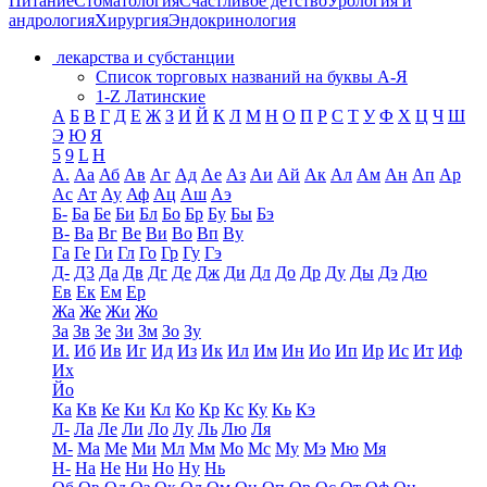
Питание
Стоматология
Счастливое детство
Урология и
андрология
Хирургия
Эндокринология
лекарства и субстанции
Список торговых названий на буквы А-Я
1-Z Латинские
А
Б
В
Г
Д
Е
Ж
З
И
Й
К
Л
М
Н
О
П
Р
С
Т
У
Ф
Х
Ц
Ч
Ш
Э
Ю
Я
5
9
L
H
А.
Аа
Аб
Ав
Аг
Ад
Ае
Аз
Аи
Ай
Ак
Ал
Ам
Ан
Ап
Ар
Ас
Ат
Ау
Аф
Ац
Аш
Аэ
Б-
Ба
Бе
Би
Бл
Бо
Бр
Бу
Бы
Бэ
В-
Ва
Вг
Ве
Ви
Во
Вп
Ву
Га
Ге
Ги
Гл
Го
Гр
Гу
Гэ
Д-
Д3
Да
Дв
Дг
Де
Дж
Ди
Дл
До
Др
Ду
Ды
Дэ
Дю
Ев
Ек
Ем
Ер
Жа
Же
Жи
Жо
За
Зв
Зе
Зи
Зм
Зо
Зу
И.
Иб
Ив
Иг
Ид
Из
Ик
Ил
Им
Ин
Ио
Ип
Ир
Ис
Ит
Иф
Их
Йо
Ка
Кв
Ке
Ки
Кл
Ко
Кр
Кс
Ку
Кь
Кэ
Л-
Ла
Ле
Ли
Ло
Лу
Ль
Лю
Ля
М-
Ма
Ме
Ми
Мл
Мм
Мо
Мс
Му
Мэ
Мю
Мя
Н-
На
Не
Ни
Но
Ну
Нь