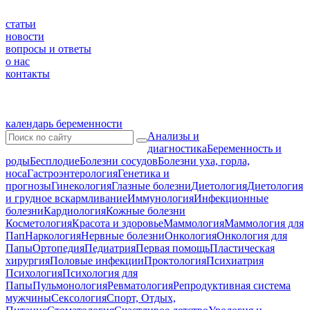
статьи
новости
вопросы и ответы
о нас
контакты
календарь беременности
Анализы и
диагностика
Беременность и
роды
Бесплодие
Болезни сосудов
Болезни уха, горла,
носа
Гастроэнтерология
Генетика и
прогнозы
Гинекология
Глазные болезни
Диетология
Диетология
и грудное вскармливание
Иммунология
Инфекционные
болезни
Кардиология
Кожные болезни
Косметология
Красота и здоровье
Маммология
Маммология для
Пап
Наркология
Нервные болезни
Онкология
Онкология для
Папы
Ортопедия
Педиатрия
Первая помощь
Пластическая
хирургия
Половые инфекции
Проктология
Психиатрия
Психология
Психология для
Папы
Пульмонология
Ревматология
Репродуктивная система
мужчины
Сексология
Спорт, Отдых,