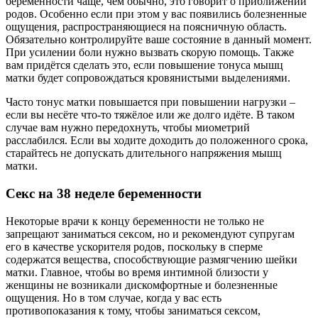
беременности чаще, чем обычно, это говорит о приближении
родов. Особенно если при этом у вас появились болезненные
ощущения, распространяющиеся на поясничную область.
Обязательно контролируйте ваше состояние в данный момент.
При усилении боли нужно вызвать скорую помощь. Также
вам придётся сделать это, если повышение тонуса мышц
матки будет сопровождаться кровянистыми выделениями.
Часто тонус матки повышается при повышении нагрузки –
если вы несёте что-то тяжёлое или же долго идёте. В таком
случае вам нужно передохнуть, чтобы миометрий
расслабился. Если вы ходите доходить до положенного срока,
старайтесь не допускать длительного напряжения мышц
матки.
Секс на 38 неделе беременности
Некоторые врачи к концу беременности не только не
запрещают заниматься сексом, но и рекомендуют супругам
его в качестве ускорителя родов, поскольку в сперме
содержатся вещества, способствующие размягчению шейки
матки. Главное, чтобы во время интимной близости у
женщины не возникали дискомфортные и болезненные
ощущения. Но в том случае, когда у вас есть
противопоказания к тому, чтобы заниматься сексом,