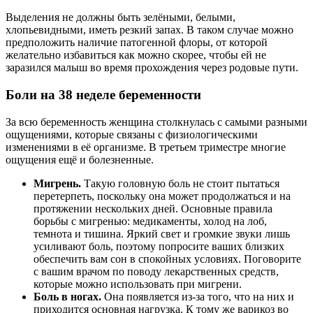
Выделения не должны быть зелёными, белыми,
хлопьевидными, иметь резкий запах. В таком случае можно
предположить наличие патогенной флоры, от которой
желательно избавиться как можно скорее, чтобы ей не
заразился малыш во время прохождения через родовые пути.
Боли на 38 неделе беременности
За всю беременность женщина столкнулась с самыми разными
ощущениями, которые связаны с физиологическими
изменениями в её организме. В третьем триместре многие
ощущения ещё и болезненные.
Мигрень.
Такую головную боль не стоит пытаться
перетерпеть, поскольку она может продолжаться и на
протяжении нескольких дней. Основные правила
борьбы с мигренью: медикаменты, холод на лоб,
темнота и тишина. Яркий свет и громкие звуки лишь
усиливают боль, поэтому попросите ваших близких
обеспечить вам сон в спокойных условиях. Поговорите
с вашим врачом по поводу лекарственных средств,
которые можно использовать при мигрени.
Боль в ногах.
Она появляется из-за того, что на них и
приходится основная нагрузка. К тому же варикоз во