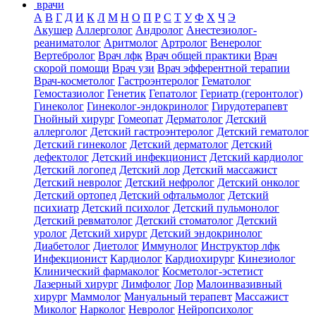
врачи
А
В
Г
Д
И
К
Л
М
Н
О
П
Р
С
Т
У
Ф
Х
Ч
Э
Акушер
Аллерголог
Андролог
Анестезиолог-
реаниматолог
Аритмолог
Артролог
Венеролог
Вертебролог
Врач лфк
Врач общей практики
Врач
скорой помощи
Врач узи
Врач эфферентной терапии
Врач-косметолог
Гастроэнтеролог
Гематолог
Гемостазиолог
Генетик
Гепатолог
Гериатр (геронтолог)
Гинеколог
Гинеколог-эндокринолог
Гирудотерапевт
Гнойный хирург
Гомеопат
Дерматолог
Детский
аллерголог
Детский гастроэнтеролог
Детский гематолог
Детский гинеколог
Детский дерматолог
Детский
дефектолог
Детский инфекционист
Детский кардиолог
Детский логопед
Детский лор
Детский массажист
Детский невролог
Детский нефролог
Детский онколог
Детский ортопед
Детский офтальмолог
Детский
психиатр
Детский психолог
Детский пульмонолог
Детский ревматолог
Детский стоматолог
Детский
уролог
Детский хирург
Детский эндокринолог
Диабетолог
Диетолог
Иммунолог
Инструктор лфк
Инфекционист
Кардиолог
Кардиохирург
Кинезиолог
Клинический фармаколог
Косметолог-эстетист
Лазерный хирург
Лимфолог
Лор
Малоинвазивный
хирург
Маммолог
Мануальный терапевт
Массажист
Миколог
Нарколог
Невролог
Нейропсихолог