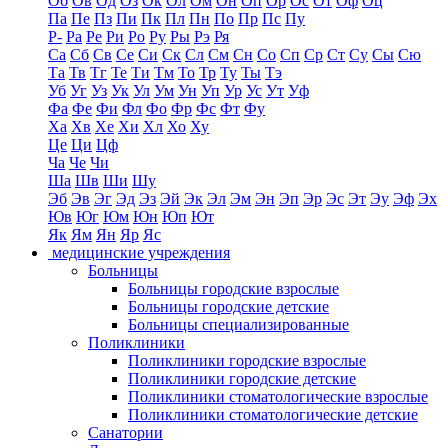
Об
Ов
Од
Оз
Ок
Ол
Ом
Он
Оп
Ор
Ос
От
Оф
Оц
Па
Пе
Пз
Пи
Пк
Пл
Пн
По
Пр
Пс
Пу
Р-
Ра
Ре
Ри
Ро
Ру
Ры
Рэ
Ря
Са
Сб
Св
Се
Си
Ск
Сл
См
Сн
Со
Сп
Ср
Ст
Су
Сы
Сю
Та
Тв
Тг
Те
Ти
Тм
То
Тр
Ту
Ты
Тэ
Уб
Уг
Уз
Ук
Ул
Ум
Ун
Уп
Ур
Ус
Ут
Уф
Фа
Фе
Фи
Фл
Фо
Фр
Фс
Фт
Фу
Ха
Хв
Хе
Хи
Хл
Хо
Ху
Це
Ци
Цф
Ча
Че
Чи
Ша
Шв
Ши
Шу
Эб
Эв
Эг
Эд
Эз
Эй
Эк
Эл
Эм
Эн
Эп
Эр
Эс
Эт
Эу
Эф
Эх
Юв
Юг
Юм
Юн
Юп
Ют
Як
Ям
Ян
Яр
Яс
медицинские учреждения
Больницы
Больницы городские взрослые
Больницы городские детские
Больницы специализированные
Поликлиники
Поликлиники городские взрослые
Поликлиники городские детские
Поликлиники стоматологические взрослые
Поликлиники стоматологические детские
Санатории