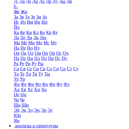
Д-
Да
Де
Ди
До
Др
Ду
Ды
Дя
Е-
Же
Жи
За
Зв
Зд
Зе
Зи
Зо
Иг
Из
Им
Ин
Ип
Йо
Ка
Ке
Ки
Кл
Ко
Кр
Ку
Ла
Ле
Ли
Ль
Лю
Ма
Ме
Ми
Мо
Мс
Му
На
Не
Но
Ну
Ов
Ок
Ол
Ом
Оп
Ор
Ос
Оч
Па
Пе
Пи
Пл
По
Пр
Пс
Пу
Ра
Ре
Ри
Ру
Ры
Са
Св
Се
Си
Ск
Со
Сп
Ср
Ст
Су
Та
Те
Ти
Тр
Ту
Ты
Ул
Ур
Фа
Фе
Фи
Фл
Фо
Фр
Фу
Фэ
Ха
Хв
Хе
Хи
Хо
Це
Ци
Ча
Че
Ша
Ши
Эй
Эк
Эл
Эн
Эр
Эс
Юн
Ян
анализы и процедуры