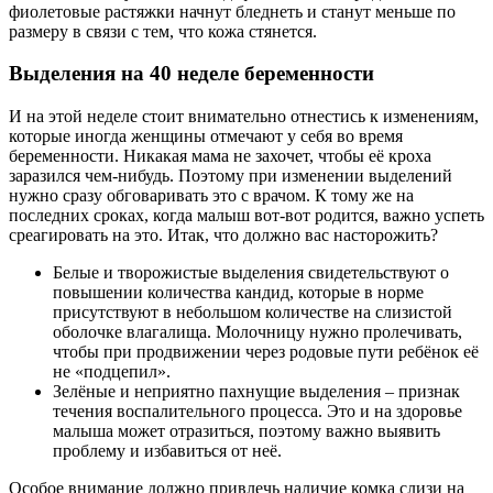
фиолетовые растяжки начнут бледнеть и станут меньше по
размеру в связи с тем, что кожа стянется.
Выделения на 40 неделе беременности
И на этой неделе стоит внимательно отнестись к изменениям,
которые иногда женщины отмечают у себя во время
беременности. Никакая мама не захочет, чтобы её кроха
заразился чем-нибудь. Поэтому при изменении выделений
нужно сразу обговаривать это с врачом. К тому же на
последних сроках, когда малыш вот-вот родится, важно успеть
среагировать на это. Итак, что должно вас насторожить?
Белые и творожистые выделения свидетельствуют о
повышении количества кандид, которые в норме
присутствуют в небольшом количестве на слизистой
оболочке влагалища. Молочницу нужно пролечивать,
чтобы при продвижении через родовые пути ребёнок её
не «подцепил».
Зелёные и неприятно пахнущие выделения – признак
течения воспалительного процесса. Это и на здоровье
малыша может отразиться, поэтому важно выявить
проблему и избавиться от неё.
Особое внимание должно привлечь наличие комка слизи на