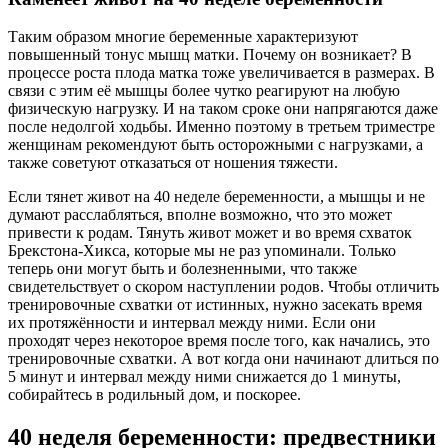
Таким образом многие беременные характеризуют
повышенный тонус мышц матки. Почему он возникает? В
процессе роста плода матка тоже увеличивается в размерах. В
связи с этим её мышцы более чутко реагируют на любую
физическую нагрузку. И на таком сроке они напрягаются даже
после недолгой ходьбы. Именно поэтому в третьем триместре
женщинам рекомендуют быть осторожными с нагрузками, а
также советуют отказаться от ношения тяжести.
Если тянет живот на 40 неделе беременности, а мышцы и не
думают расслабляться, вполне возможно, что это может
привести к родам. Тянуть живот может и во время схваток
Брекстона-Хикса, которые мы не раз упоминали. Только
теперь они могут быть и болезненными, что также
свидетельствует о скором наступлении родов. Чтобы отличить
тренировочные схватки от истинных, нужно засекать время
их протяжённости и интервал между ними. Если они
проходят через некоторое время после того, как начались, это
тренировочные схватки. А вот когда они начинают длиться по
5 минут и интервал между ними снижается до 1 минуты,
собирайтесь в родильный дом, и поскорее.
40 неделя беременности: предвестники