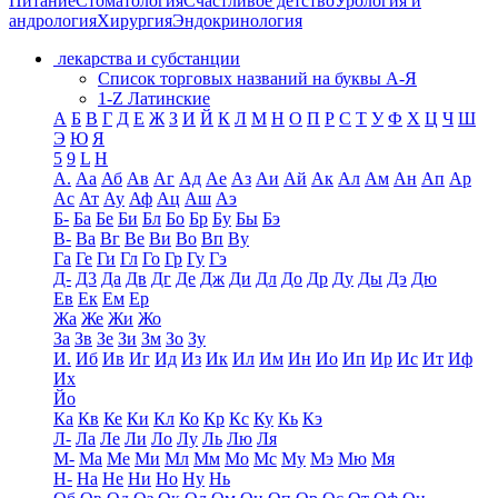
Питание
Стоматология
Счастливое детство
Урология и
андрология
Хирургия
Эндокринология
лекарства и субстанции
Список торговых названий на буквы А-Я
1-Z Латинские
А
Б
В
Г
Д
Е
Ж
З
И
Й
К
Л
М
Н
О
П
Р
С
Т
У
Ф
Х
Ц
Ч
Ш
Э
Ю
Я
5
9
L
H
А.
Аа
Аб
Ав
Аг
Ад
Ае
Аз
Аи
Ай
Ак
Ал
Ам
Ан
Ап
Ар
Ас
Ат
Ау
Аф
Ац
Аш
Аэ
Б-
Ба
Бе
Би
Бл
Бо
Бр
Бу
Бы
Бэ
В-
Ва
Вг
Ве
Ви
Во
Вп
Ву
Га
Ге
Ги
Гл
Го
Гр
Гу
Гэ
Д-
Д3
Да
Дв
Дг
Де
Дж
Ди
Дл
До
Др
Ду
Ды
Дэ
Дю
Ев
Ек
Ем
Ер
Жа
Же
Жи
Жо
За
Зв
Зе
Зи
Зм
Зо
Зу
И.
Иб
Ив
Иг
Ид
Из
Ик
Ил
Им
Ин
Ио
Ип
Ир
Ис
Ит
Иф
Их
Йо
Ка
Кв
Ке
Ки
Кл
Ко
Кр
Кс
Ку
Кь
Кэ
Л-
Ла
Ле
Ли
Ло
Лу
Ль
Лю
Ля
М-
Ма
Ме
Ми
Мл
Мм
Мо
Мс
Му
Мэ
Мю
Мя
Н-
На
Не
Ни
Но
Ну
Нь