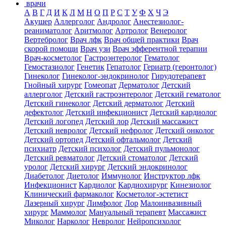
врачи
А
В
Г
Д
И
К
Л
М
Н
О
П
Р
С
Т
У
Ф
Х
Ч
Э
Акушер
Аллерголог
Андролог
Анестезиолог-
реаниматолог
Аритмолог
Артролог
Венеролог
Вертебролог
Врач лфк
Врач общей практики
Врач
скорой помощи
Врач узи
Врач эфферентной терапии
Врач-косметолог
Гастроэнтеролог
Гематолог
Гемостазиолог
Генетик
Гепатолог
Гериатр (геронтолог)
Гинеколог
Гинеколог-эндокринолог
Гирудотерапевт
Гнойный хирург
Гомеопат
Дерматолог
Детский
аллерголог
Детский гастроэнтеролог
Детский гематолог
Детский гинеколог
Детский дерматолог
Детский
дефектолог
Детский инфекционист
Детский кардиолог
Детский логопед
Детский лор
Детский массажист
Детский невролог
Детский нефролог
Детский онколог
Детский ортопед
Детский офтальмолог
Детский
психиатр
Детский психолог
Детский пульмонолог
Детский ревматолог
Детский стоматолог
Детский
уролог
Детский хирург
Детский эндокринолог
Диабетолог
Диетолог
Иммунолог
Инструктор лфк
Инфекционист
Кардиолог
Кардиохирург
Кинезиолог
Клинический фармаколог
Косметолог-эстетист
Лазерный хирург
Лимфолог
Лор
Малоинвазивный
хирург
Маммолог
Мануальный терапевт
Массажист
Миколог
Нарколог
Невролог
Нейропсихолог