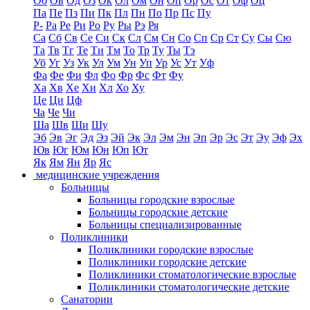
Об
Ов
Од
Оз
Ок
Ол
Ом
Он
Оп
Ор
Ос
От
Оф
Оц
Па
Пе
Пз
Пи
Пк
Пл
Пн
По
Пр
Пс
Пу
Р-
Ра
Ре
Ри
Ро
Ру
Ры
Рэ
Ря
Са
Сб
Св
Се
Си
Ск
Сл
См
Сн
Со
Сп
Ср
Ст
Су
Сы
Сю
Та
Тв
Тг
Те
Ти
Тм
То
Тр
Ту
Ты
Тэ
Уб
Уг
Уз
Ук
Ул
Ум
Ун
Уп
Ур
Ус
Ут
Уф
Фа
Фе
Фи
Фл
Фо
Фр
Фс
Фт
Фу
Ха
Хв
Хе
Хи
Хл
Хо
Ху
Це
Ци
Цф
Ча
Че
Чи
Ша
Шв
Ши
Шу
Эб
Эв
Эг
Эд
Эз
Эй
Эк
Эл
Эм
Эн
Эп
Эр
Эс
Эт
Эу
Эф
Эх
Юв
Юг
Юм
Юн
Юп
Ют
Як
Ям
Ян
Яр
Яс
медицинские учреждения
Больницы
Больницы городские взрослые
Больницы городские детские
Больницы специализированные
Поликлиники
Поликлиники городские взрослые
Поликлиники городские детские
Поликлиники стоматологические взрослые
Поликлиники стоматологические детские
Санатории