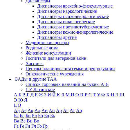
Диспансеры
Диспансеры врачебно-физкультурные
Диспансеры наркологические
Диспансеры психоневрологические
Диспансеры онкологические
Диспансеры противотуберкулезные
Диспансеры кожно-венерологические
Диспансеры другие
Медицинские центры
Родильные дома
Женские консультации
Госпитали для ветеранов войн
Хосписы
Центры планирования семьи и репродукции
Онкологические учреждения
БАДы и другие ТАА
Список торговых названий на буквы А-Я
1-Z Латинские
А
Б
В
Г
Д
Е
Ж
З
И
Й
К
Л
М
Н
О
П
Р
С
Т
У
Ф
Х
Ц
Ч
Ш
Э
Ю
Я
L
Q
Ад
Ае
Ак
Ал
Ан
Ап
Ар
Ас
Ат
Ац
Ба
Бе
Би
Бл
Бо
Бр
Бь
Ва
Ве
Ви
Во
Га
Ге
Ги
Гл
Го
Гр