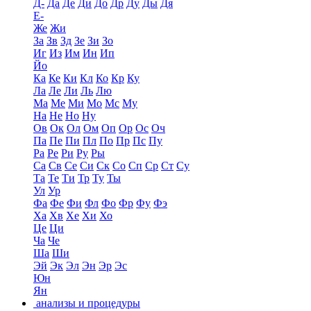
Д-
Да
Де
Ди
До
Др
Ду
Ды
Дя
Е-
Же
Жи
За
Зв
Зд
Зе
Зи
Зо
Иг
Из
Им
Ин
Ип
Йо
Ка
Ке
Ки
Кл
Ко
Кр
Ку
Ла
Ле
Ли
Ль
Лю
Ма
Ме
Ми
Мо
Мс
Му
На
Не
Но
Ну
Ов
Ок
Ол
Ом
Оп
Ор
Ос
Оч
Па
Пе
Пи
Пл
По
Пр
Пс
Пу
Ра
Ре
Ри
Ру
Ры
Са
Св
Се
Си
Ск
Со
Сп
Ср
Ст
Су
Та
Те
Ти
Тр
Ту
Ты
Ул
Ур
Фа
Фе
Фи
Фл
Фо
Фр
Фу
Фэ
Ха
Хв
Хе
Хи
Хо
Це
Ци
Ча
Че
Ша
Ши
Эй
Эк
Эл
Эн
Эр
Эс
Юн
Ян
анализы и процедуры