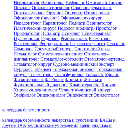
Нейрохирург
Неонатолог
Нефролог
Ожоговый хирург
Онколог
Онколог-гинеколог
Онколог-дерматолог
Онколог-уролог
Ортопед
Остеопат
Отоневролог
Офтальмолог (окулист)
Офтальмолог-хирург
Парадонтолог
Паразитолог
Педиатр
Перинатолог
Пластический хирург
Подолог (подиатр)
Проктолог
Профпатолог
Психиатр
Психолог
Психотерапевт
Пульмонолог
Радиолог
Реабилитолог
Ревматолог
Рентгенолог
Репродуктолог
Рефлексотерапевт
Сексолог
Сомнолог
Сосудистый хирург
Спортивный врач
Стоматолог
Стоматолог-гигиенист
Стоматолог-
имплантолог
Стоматолог-ортодонт
Стоматолог-ортопед
Стоматолог-хирург
Судебно-медицинский эксперт
Сурдолог
Терапевт
Торакальный онколог
Торакальный
хирург
Травматолог
Трансфузиолог
Трихолог
Уролог
Физиотерапевт
Флеболог
Фониатр
Фтизиатр
Функциональный диагност
Химиотерапевт
Хирург
Хирург-эндокринолог
Челюстно-лицевой хирург
Эмбриолог
Эндокринолог
Эндоскопист
Эпилептолог
календарь беременности
календарь беременности
лекарства и субстанции
БАДы и
другие ТАА
медицинские учреждения
врачи
анализы и