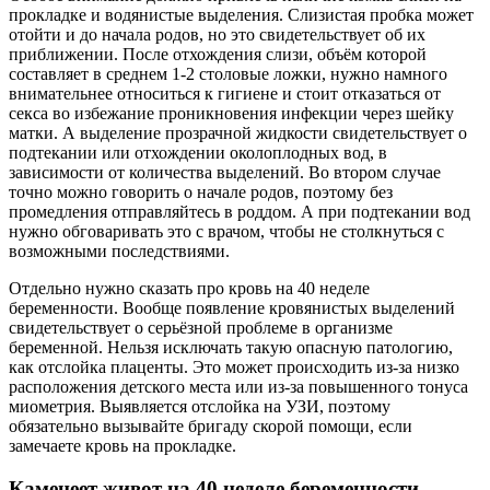
прокладке и водянистые выделения. Слизистая пробка может
отойти и до начала родов, но это свидетельствует об их
приближении. После отхождения слизи, объём которой
составляет в среднем 1-2 столовые ложки, нужно намного
внимательнее относиться к гигиене и стоит отказаться от
секса во избежание проникновения инфекции через шейку
матки. А выделение прозрачной жидкости свидетельствует о
подтекании или отхождении околоплодных вод, в
зависимости от количества выделений. Во втором случае
точно можно говорить о начале родов, поэтому без
промедления отправляйтесь в роддом. А при подтекании вод
нужно обговаривать это с врачом, чтобы не столкнуться с
возможными последствиями.
Отдельно нужно сказать про кровь на 40 неделе
беременности. Вообще появление кровянистых выделений
свидетельствует о серьёзной проблеме в организме
беременной. Нельзя исключать такую опасную патологию,
как отслойка плаценты. Это может происходить из-за низко
расположения детского места или из-за повышенного тонуса
миометрия. Выявляется отслойка на УЗИ, поэтому
обязательно вызывайте бригаду скорой помощи, если
замечаете кровь на прокладке.
Каменеет живот на 40 неделе беременности