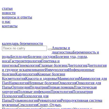
статьи
новости
вопросы и ответы
о нас
контакты
календарь беременности
Анализы и
диагностика
Беременность и
роды
Бесплодие
Болезни сосудов
Болезни уха, горла,
носа
Гастроэнтерология
Генетика и
прогнозы
Гинекология
Глазные болезни
Диетология
Диетология
и грудное вскармливание
Иммунология
Инфекционные
болезни
Кардиология
Кожные болезни
Косметология
Красота и здоровье
Маммология
Маммология для
Пап
Наркология
Нервные болезни
Онкология
Онкология для
Папы
Ортопедия
Педиатрия
Первая помощь
Пластическая
хирургия
Половые инфекции
Проктология
Психиатрия
Психология
Психология для
Папы
Пульмонология
Ревматология
Репродуктивная система
мужчины
Сексология
Спорт, Отдых,