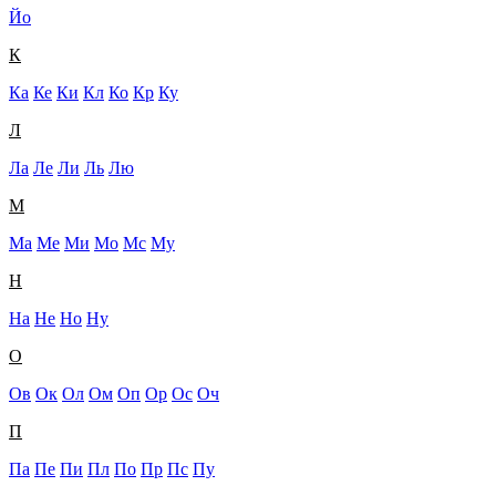
Йо
К
Ка
Ке
Ки
Кл
Ко
Кр
Ку
Л
Ла
Ле
Ли
Ль
Лю
М
Ма
Ме
Ми
Мо
Мс
Му
Н
На
Не
Но
Ну
О
Ов
Ок
Ол
Ом
Оп
Ор
Ос
Оч
П
Па
Пе
Пи
Пл
По
Пр
Пс
Пу