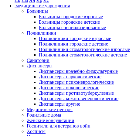
Як
Ям
Ян
Яр
Яс
медицинские учреждения
Больницы
Больницы городские взрослые
Больницы городские детские
Больницы специализированные
Поликлиники
Поликлиники городские взрослые
Поликлиники городские детские
Поликлиники стоматологические взрослые
Поликлиники стоматологические детские
Санатории
Диспансеры
Диспансеры врачебно-физкультурные
Диспансеры наркологические
Диспансеры психоневрологические
Диспансеры онкологические
Диспансеры противотуберкулезные
Диспансеры кожно-венерологические
Диспансеры другие
Медицинские центры
Родильные дома
Женские консультации
Госпитали для ветеранов войн
Хосписы