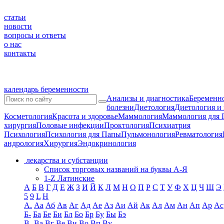
статьи
новости
вопросы и ответы
о нас
контакты
календарь беременности
Анализы и диагностика
Беременно
болезни
Диетология
Диетология и
Косметология
Красота и здоровье
Маммология
Маммология для 
хирургия
Половые инфекции
Проктология
Психиатрия
Психология
Психология для Папы
Пульмонология
Ревматология
андрология
Хирургия
Эндокринология
лекарства и субстанции
Список торговых названий на буквы А-Я
1-Z Латинские
А
Б
В
Г
Д
Е
Ж
З
И
Й
К
Л
М
Н
О
П
Р
С
Т
У
Ф
Х
Ц
Ч
Ш
Э
5
9
L
H
А.
Аа
Аб
Ав
Аг
Ад
Ае
Аз
Аи
Ай
Ак
Ал
Ам
Ан
Ап
Ар
Ас
Б-
Ба
Бе
Би
Бл
Бо
Бр
Бу
Бы
Бэ
В-
Ва
Вг
Ве
Ви
Во
Вп
Ву