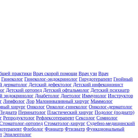
общей практики
Врач скорой помощи
Врач узи
Врач
Гинеколог
Гинеколог-эндокринолог
Гирудотерапевт
Гнойный
й дерматолог
Детский дефектолог
Детский инфекционист
ог
Детский ортопед
Детский офтальмолог
Детский психиатр
й эндокринолог
Диабетолог
Диетолог
Иммунолог
Инструктор
г
Лимфолог
Лор
Малоинвазивный хирург
Маммолог
вый хирург
Онколог
Онколог-гинеколог
Онколог-дерматолог
Педиатр
Перинатолог
Пластический хирург
Подолог (подиатр)
г
Репродуктолог
Рефлексотерапевт
Сексолог
Сомнолог
Стоматолог-ортопед
Стоматолог-хирург
Судебно-медицинский
отерапевт
Флеболог
Фониатр
Фтизиатр
Функциональный
т
Эпилептолог