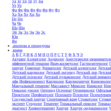
Та
Те
Ти
Тр
Ту
Ты
Ул
Ур
Фа
Фе
Фи
Фл
Фо
Фр
Фу
Фэ
Ха
Хв
Хе
Хи
Хо
Це
Ци
Ча
Че
Ша
Ши
Эй
Эк
Эл
Эн
Эр
Эс
Юн
Ян
анализы и процедуры
врачи
А
В
Г
Д
И
К
Л
М
Н
О
П
Р
С
Т
У
Ф
Х
Ч
Э
Акушер
Аллерголог
Андролог
Анестезиолог-реаниматол
эфферентной терапии
Врач-косметолог
Гастроэнтеролог
хирург
Гомеопат
Дерматолог
Детский аллерголог
Детски
Детский кардиолог
Детский логопед
Детский лор
Детски
Детский психолог
Детский пульмонолог
Детский ревмат
лфк
Инфекционист
Кардиолог
Кардиохирург
Кинезиоло
Мануальный терапевт
Массажист
Миколог
Нарколог
Нев
Онколог-уролог
Ортопед
Остеопат
Отоневролог
Офтальм
Проктолог
Профпатолог
Психиатр
Психолог
Психотерап
Сосудистый хирург
Спортивный врач
Стоматолог
Стомат
эксперт
Сурдолог
Терапевт
Торакальный онколог
Торака
диагност
Химиотерапевт
Хирург
Хирург-эндокринолог
Ч