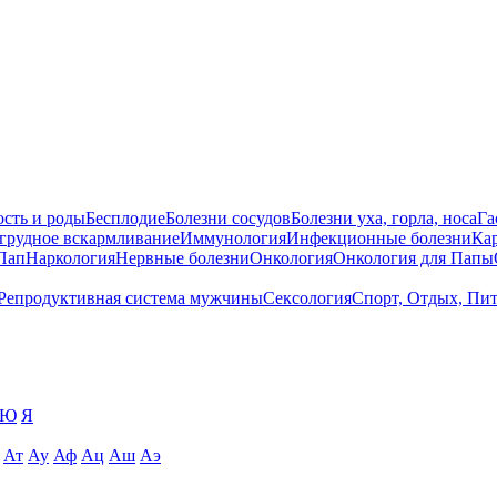
сть и роды
Бесплодие
Болезни сосудов
Болезни уха, горла, носа
Га
 грудное вскармливание
Иммунология
Инфекционные болезни
Ка
Пап
Наркология
Нервные болезни
Онкология
Онкология для Папы
Репродуктивная система мужчины
Сексология
Спорт, Отдых, Пи
Ю
Я
Ат
Ау
Аф
Ац
Аш
Аэ