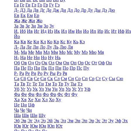
Га
Ге
Ги
Гл
Го
Гр
Гу
Гэ
Д-
Д3
Да
Дв
Дг
Де
Дж
Ди
Дл
До
Др
Ду
Ды
Дэ
Дю
Ев
Ек
Ем
Ер
Жа
Же
Жи
Жо
За
Зв
Зе
Зи
Зм
Зо
Зу
И.
Иб
Ив
Иг
Ид
Из
Ик
Ил
Им
Ин
Ио
Ип
Ир
Ис
Ит
Иф
И
Йо
Ка
Кв
Ке
Ки
Кл
Ко
Кр
Кс
Ку
Кь
Кэ
Л-
Ла
Ле
Ли
Ло
Лу
Ль
Лю
Ля
М-
Ма
Ме
Ми
Мл
Мм
Мо
Мс
Му
Мэ
Мю
Мя
Н-
На
Не
Ни
Но
Ну
Нь
Об
Ов
Од
Оз
Ок
Ол
Ом
Он
Оп
Ор
Ос
От
Оф
Оц
Па
Пе
Пз
Пи
Пк
Пл
Пн
По
Пр
Пс
Пу
Р-
Ра
Ре
Ри
Ро
Ру
Ры
Рэ
Ря
Са
Сб
Св
Се
Си
Ск
Сл
См
Сн
Со
Сп
Ср
Ст
Су
Сы
Сю
Та
Тв
Тг
Те
Ти
Тм
То
Тр
Ту
Ты
Тэ
Уб
Уг
Уз
Ук
Ул
Ум
Ун
Уп
Ур
Ус
Ут
Уф
Фа
Фе
Фи
Фл
Фо
Фр
Фс
Фт
Фу
Ха
Хв
Хе
Хи
Хл
Хо
Ху
Це
Ци
Цф
Ча
Че
Чи
Ша
Шв
Ши
Шу
Эб
Эв
Эг
Эд
Эз
Эй
Эк
Эл
Эм
Эн
Эп
Эр
Эс
Эт
Эу
Эф
Эх
Юв
Юг
Юм
Юн
Юп
Ют