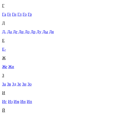
Г
Га
Ге
Ги
Гл
Го
Гр
Д
Д-
Да
Де
Ди
До
Др
Ду
Ды
Дя
Е
Е-
Ж
Же
Жи
З
За
Зв
Зд
Зе
Зи
Зо
И
Иг
Из
Им
Ин
Ип
Й