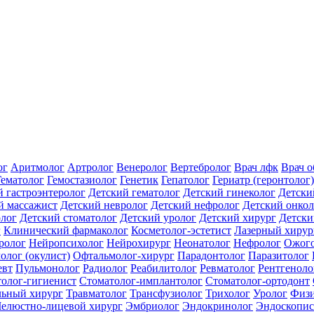
ог
Аритмолог
Артролог
Венеролог
Вертебролог
Врач лфк
Врач 
Гематолог
Гемостазиолог
Генетик
Гепатолог
Гериатр (геронтолог)
й гастроэнтеролог
Детский гематолог
Детский гинеколог
Детски
й массажист
Детский невролог
Детский нефролог
Детский онкол
олог
Детский стоматолог
Детский уролог
Детский хирург
Детски
г
Клинический фармаколог
Косметолог-эстетист
Лазерный хирур
ролог
Нейропсихолог
Нейрохирург
Неонатолог
Нефролог
Ожого
олог (окулист)
Офтальмолог-хирург
Парадонтолог
Паразитолог
евт
Пульмонолог
Радиолог
Реабилитолог
Ревматолог
Рентгеноло
олог-гигиенист
Стоматолог-имплантолог
Стоматолог-ортодонт
льный хирург
Травматолог
Трансфузиолог
Трихолог
Уролог
Физи
елюстно-лицевой хирург
Эмбриолог
Эндокринолог
Эндоскопис