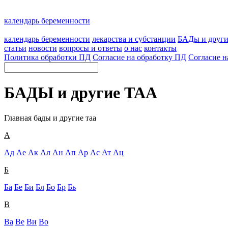
календарь беременности
календарь беременности
лекарства и субстанции
БАДы и друг
статьи
новости
вопросы и ответы
о нас
контакты
Политика обработки ПД
Согласие на обработку ПД
Согласие н
БАДЫ и другие ТАА
Главная
бады и другие таа
А
Ад
Ае
Ак
Ал
Ан
Ап
Ар
Ас
Ат
Ац
Б
Ба
Бе
Би
Бл
Бо
Бр
Бь
В
Ва
Ве
Ви
Во