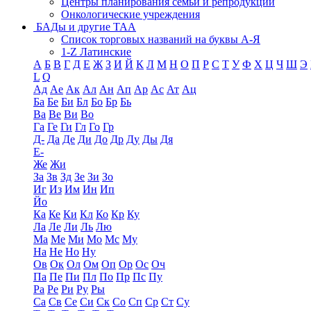
Центры планирования семьи и репродукции
Онкологические учреждения
БАДы и другие ТАА
Список торговых названий на буквы А-Я
1-Z Латинские
А
Б
В
Г
Д
Е
Ж
З
И
Й
К
Л
М
Н
О
П
Р
С
Т
У
Ф
Х
Ц
Ч
Ш
Э
L
Q
Ад
Ае
Ак
Ал
Ан
Ап
Ар
Ас
Ат
Ац
Ба
Бе
Би
Бл
Бо
Бр
Бь
Ва
Ве
Ви
Во
Га
Ге
Ги
Гл
Го
Гр
Д-
Да
Де
Ди
До
Др
Ду
Ды
Дя
Е-
Же
Жи
За
Зв
Зд
Зе
Зи
Зо
Иг
Из
Им
Ин
Ип
Йо
Ка
Ке
Ки
Кл
Ко
Кр
Ку
Ла
Ле
Ли
Ль
Лю
Ма
Ме
Ми
Мо
Мс
Му
На
Не
Но
Ну
Ов
Ок
Ол
Ом
Оп
Ор
Ос
Оч
Па
Пе
Пи
Пл
По
Пр
Пс
Пу
Ра
Ре
Ри
Ру
Ры
Са
Св
Се
Си
Ск
Со
Сп
Ср
Ст
Су