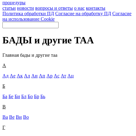
процедуры
статьи
новости
вопросы и ответы
о нас
контакты
Политика обработки ПД
Согласие на обработку ПД
Согласие
на использование Cookie
БАДЫ и другие ТАА
Главная
бады и другие таа
А
Ад
Ае
Ак
Ал
Ан
Ап
Ар
Ас
Ат
Ац
Б
Ба
Бе
Би
Бл
Бо
Бр
Бь
В
Ва
Ве
Ви
Во
Г