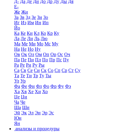
Д-
Да
Де
Ди
До
Др
Ду
Ды
Дя
Е-
Же
Жи
За
Зв
Зд
Зе
Зи
Зо
Иг
Из
Им
Ин
Ип
Йо
Ка
Ке
Ки
Кл
Ко
Кр
Ку
Ла
Ле
Ли
Ль
Лю
Ма
Ме
Ми
Мо
Мс
Му
На
Не
Но
Ну
Ов
Ок
Ол
Ом
Оп
Ор
Ос
Оч
Па
Пе
Пи
Пл
По
Пр
Пс
Пу
Ра
Ре
Ри
Ру
Ры
Са
Св
Се
Си
Ск
Со
Сп
Ср
Ст
Су
Та
Те
Ти
Тр
Ту
Ты
Ул
Ур
Фа
Фе
Фи
Фл
Фо
Фр
Фу
Фэ
Ха
Хв
Хе
Хи
Хо
Це
Ци
Ча
Че
Ша
Ши
Эй
Эк
Эл
Эн
Эр
Эс
Юн
Ян
анализы и процедуры