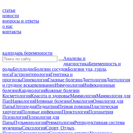
статьи
новости
вопросы и ответы
о нас
контакты
календарь беременности
Анализы и
диагностика
Беременность и
роды
Бесплодие
Болезни сосудов
Болезни уха, горла,
носа
Гастроэнтерология
Генетика и
прогнозы
Гинекология
Глазные болезни
Диетология
Диетология
и грудное вскармливание
Иммунология
Инфекционные
болезни
Кардиология
Кожные болезни
Косметология
Красота и здоровье
Маммология
Маммология для
Пап
Наркология
Нервные болезни
Онкология
Онкология для
Папы
Ортопедия
Педиатрия
Первая помощь
Пластическая
хирургия
Половые инфекции
Проктология
Психиатрия
Психология
Психология для
Папы
Пульмонология
Ревматология
Репродуктивная система
мужчины
Сексология
Спорт, Отдых,