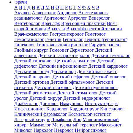
врачи
А
В
Г
Д
И
К
Л
М
Н
О
П
Р
С
Т
У
Ф
Х
Ч
Э
Акушер
Аллерголог
Андролог
Анестезиолог-
реаниматолог
Аритмолог
Артролог
Венеролог
Вертебролог
Врач лфк
Врач общей практики
Врач
скорой помощи
Врач узи
Врач эфферентной терапии
Врач-косметолог
Гастроэнтеролог
Гематолог
Гемостазиолог
Генетик
Гепатолог
Гериатр (геронтолог)
Гинеколог
Гинеколог-эндокринолог
Гирудотерапевт
Гнойный хирург
Гомеопат
Дерматолог
Детский
аллерголог
Детский гастроэнтеролог
Детский гематолог
Детский гинеколог
Детский дерматолог
Детский
дефектолог
Детский инфекционист
Детский кардиолог
Детский логопед
Детский лор
Детский массажист
Детский невролог
Детский нефролог
Детский онколог
Детский ортопед
Детский офтальмолог
Детский
психиатр
Детский психолог
Детский пульмонолог
Детский ревматолог
Детский стоматолог
Детский
уролог
Детский хирург
Детский эндокринолог
Диабетолог
Диетолог
Иммунолог
Инструктор лфк
Инфекционист
Кардиолог
Кардиохирург
Кинезиолог
Клинический фармаколог
Косметолог-эстетист
Лазерный хирург
Лимфолог
Лор
Малоинвазивный
хирург
Маммолог
Мануальный терапевт
Массажист
Миколог
Нарколог
Невролог
Нейропсихолог