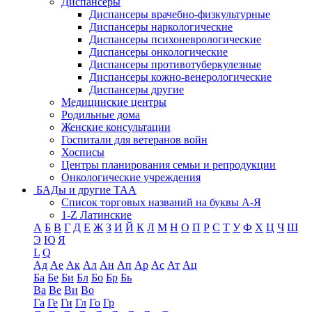
Диспансеры
Диспансеры врачебно-физкультурные
Диспансеры наркологические
Диспансеры психоневрологические
Диспансеры онкологические
Диспансеры противотуберкулезные
Диспансеры кожно-венерологические
Диспансеры другие
Медицинские центры
Родильные дома
Женские консультации
Госпитали для ветеранов войн
Хосписы
Центры планирования семьи и репродукции
Онкологические учреждения
БАДы и другие ТАА
Список торговых названий на буквы А-Я
1-Z Латинские
А
Б
В
Г
Д
Е
Ж
З
И
Й
К
Л
М
Н
О
П
Р
С
Т
У
Ф
Х
Ц
Ч
Ш
Э
Ю
Я
L
Q
Ад
Ае
Ак
Ал
Ан
Ап
Ар
Ас
Ат
Ац
Ба
Бе
Би
Бл
Бо
Бр
Бь
Ва
Ве
Ви
Во
Га
Ге
Ги
Гл
Го
Гр