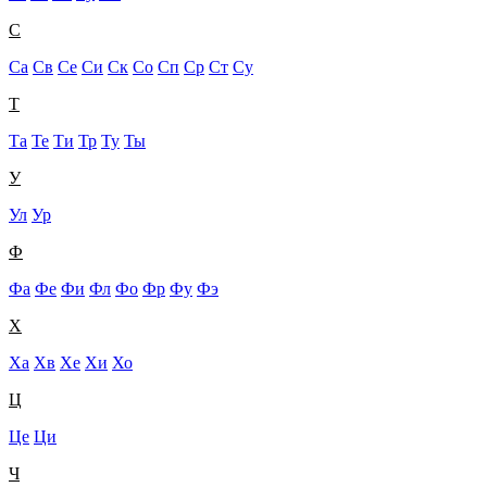
С
Са
Св
Се
Си
Ск
Со
Сп
Ср
Ст
Су
Т
Та
Те
Ти
Тр
Ту
Ты
У
Ул
Ур
Ф
Фа
Фе
Фи
Фл
Фо
Фр
Фу
Фэ
Х
Ха
Хв
Хе
Хи
Хо
Ц
Це
Ци
Ч