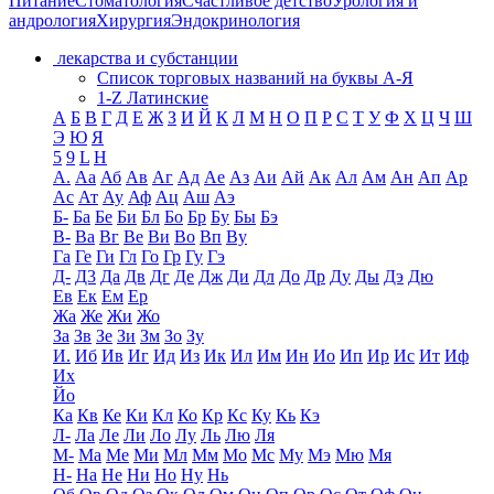
Питание
Стоматология
Счастливое детство
Урология и
андрология
Хирургия
Эндокринология
лекарства и субстанции
Список торговых названий на буквы А-Я
1-Z Латинские
А
Б
В
Г
Д
Е
Ж
З
И
Й
К
Л
М
Н
О
П
Р
С
Т
У
Ф
Х
Ц
Ч
Ш
Э
Ю
Я
5
9
L
H
А.
Аа
Аб
Ав
Аг
Ад
Ае
Аз
Аи
Ай
Ак
Ал
Ам
Ан
Ап
Ар
Ас
Ат
Ау
Аф
Ац
Аш
Аэ
Б-
Ба
Бе
Би
Бл
Бо
Бр
Бу
Бы
Бэ
В-
Ва
Вг
Ве
Ви
Во
Вп
Ву
Га
Ге
Ги
Гл
Го
Гр
Гу
Гэ
Д-
Д3
Да
Дв
Дг
Де
Дж
Ди
Дл
До
Др
Ду
Ды
Дэ
Дю
Ев
Ек
Ем
Ер
Жа
Же
Жи
Жо
За
Зв
Зе
Зи
Зм
Зо
Зу
И.
Иб
Ив
Иг
Ид
Из
Ик
Ил
Им
Ин
Ио
Ип
Ир
Ис
Ит
Иф
Их
Йо
Ка
Кв
Ке
Ки
Кл
Ко
Кр
Кс
Ку
Кь
Кэ
Л-
Ла
Ле
Ли
Ло
Лу
Ль
Лю
Ля
М-
Ма
Ме
Ми
Мл
Мм
Мо
Мс
Му
Мэ
Мю
Мя
Н-
На
Не
Ни
Но
Ну
Нь