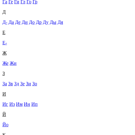
Га
Ге
Ги
Гл
Го
Гр
Д
Д-
Да
Де
Ди
До
Др
Ду
Ды
Дя
Е
Е-
Ж
Же
Жи
З
За
Зв
Зд
Зе
Зи
Зо
И
Иг
Из
Им
Ин
Ип
Й
Йо
К