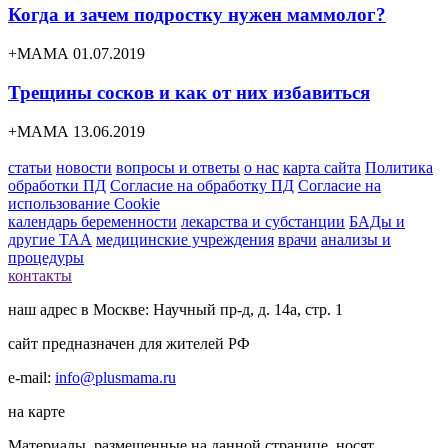
Когда и зачем подростку нужен маммолог?
+МАМА 01.07.2019
Трещины сосков и как от них избавиться
+МАМА 13.06.2019
статьи
новости
вопросы и ответы
о нас
карта сайта
Политика
обработки ПД
Согласие на обработку ПД
Согласие на
использование Cookie
календарь беременности
лекарства и субстанции
БАДы и
другие ТАА
медицинские учреждения
врачи
анализы и
процедуры
контакты
наш адрес в Москве: Научный пр-д, д. 14а, стр. 1
сайт предназначен для жителей РФ
e-mail:
info@plusmama.ru
на карте
Материалы, размещенные на данной странице, носят