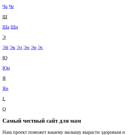
Ча
Че
Ш
Ша
Ши
Э
Эй
Эк
Эл
Эн
Эр
Эс
Ю
Юн
Я
Ян
L
Q
Самый честный сайт для мам
Наш проект поможет вашему малышу вырасти здоровым и