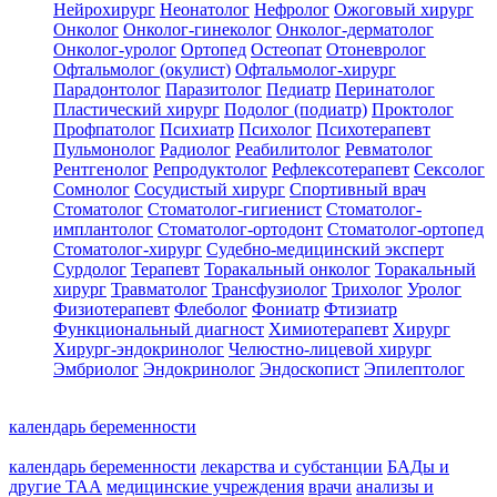
Нейрохирург
Неонатолог
Нефролог
Ожоговый хирург
Онколог
Онколог-гинеколог
Онколог-дерматолог
Онколог-уролог
Ортопед
Остеопат
Отоневролог
Офтальмолог (окулист)
Офтальмолог-хирург
Парадонтолог
Паразитолог
Педиатр
Перинатолог
Пластический хирург
Подолог (подиатр)
Проктолог
Профпатолог
Психиатр
Психолог
Психотерапевт
Пульмонолог
Радиолог
Реабилитолог
Ревматолог
Рентгенолог
Репродуктолог
Рефлексотерапевт
Сексолог
Сомнолог
Сосудистый хирург
Спортивный врач
Стоматолог
Стоматолог-гигиенист
Стоматолог-
имплантолог
Стоматолог-ортодонт
Стоматолог-ортопед
Стоматолог-хирург
Судебно-медицинский эксперт
Сурдолог
Терапевт
Торакальный онколог
Торакальный
хирург
Травматолог
Трансфузиолог
Трихолог
Уролог
Физиотерапевт
Флеболог
Фониатр
Фтизиатр
Функциональный диагност
Химиотерапевт
Хирург
Хирург-эндокринолог
Челюстно-лицевой хирург
Эмбриолог
Эндокринолог
Эндоскопист
Эпилептолог
календарь беременности
календарь беременности
лекарства и субстанции
БАДы и
другие ТАА
медицинские учреждения
врачи
анализы и