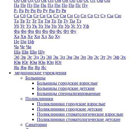
Об
Ов
Од
Оз
Ок
Ол
Ом
Он
Оп
Ор
Ос
От
Оф
Оц
Па
Пе
Пз
Пи
Пк
Пл
Пн
По
Пр
Пс
Пу
Р-
Ра
Ре
Ри
Ро
Ру
Ры
Рэ
Ря
Са
Сб
Св
Се
Си
Ск
Сл
См
Сн
Со
Сп
Ср
Ст
Су
Сы
Сю
Та
Тв
Тг
Те
Ти
Тм
То
Тр
Ту
Ты
Тэ
Уб
Уг
Уз
Ук
Ул
Ум
Ун
Уп
Ур
Ус
Ут
Уф
Фа
Фе
Фи
Фл
Фо
Фр
Фс
Фт
Фу
Ха
Хв
Хе
Хи
Хл
Хо
Ху
Це
Ци
Цф
Ча
Че
Чи
Ша
Шв
Ши
Шу
Эб
Эв
Эг
Эд
Эз
Эй
Эк
Эл
Эм
Эн
Эп
Эр
Эс
Эт
Эу
Эф
Эх
Юв
Юг
Юм
Юн
Юп
Ют
Як
Ям
Ян
Яр
Яс
медицинские учреждения
Больницы
Больницы городские взрослые
Больницы городские детские
Больницы специализированные
Поликлиники
Поликлиники городские взрослые
Поликлиники городские детские
Поликлиники стоматологические взрослые
Поликлиники стоматологические детские
Санатории