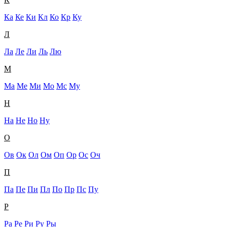
Ка
Ке
Ки
Кл
Ко
Кр
Ку
Л
Ла
Ле
Ли
Ль
Лю
М
Ма
Ме
Ми
Мо
Мс
Му
Н
На
Не
Но
Ну
О
Ов
Ок
Ол
Ом
Оп
Ор
Ос
Оч
П
Па
Пе
Пи
Пл
По
Пр
Пс
Пу
Р
Ра
Ре
Ри
Ру
Ры