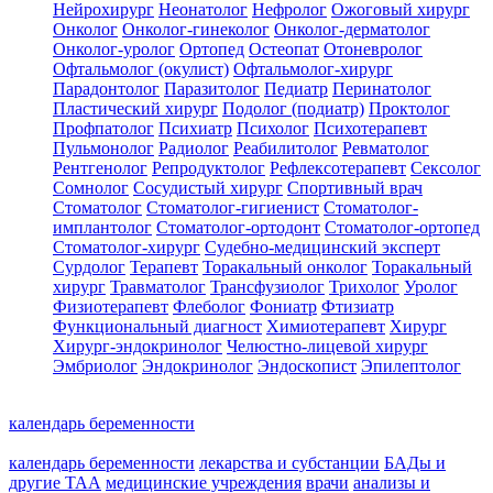
Нейрохирург
Неонатолог
Нефролог
Ожоговый хирург
Онколог
Онколог-гинеколог
Онколог-дерматолог
Онколог-уролог
Ортопед
Остеопат
Отоневролог
Офтальмолог (окулист)
Офтальмолог-хирург
Парадонтолог
Паразитолог
Педиатр
Перинатолог
Пластический хирург
Подолог (подиатр)
Проктолог
Профпатолог
Психиатр
Психолог
Психотерапевт
Пульмонолог
Радиолог
Реабилитолог
Ревматолог
Рентгенолог
Репродуктолог
Рефлексотерапевт
Сексолог
Сомнолог
Сосудистый хирург
Спортивный врач
Стоматолог
Стоматолог-гигиенист
Стоматолог-
имплантолог
Стоматолог-ортодонт
Стоматолог-ортопед
Стоматолог-хирург
Судебно-медицинский эксперт
Сурдолог
Терапевт
Торакальный онколог
Торакальный
хирург
Травматолог
Трансфузиолог
Трихолог
Уролог
Физиотерапевт
Флеболог
Фониатр
Фтизиатр
Функциональный диагност
Химиотерапевт
Хирург
Хирург-эндокринолог
Челюстно-лицевой хирург
Эмбриолог
Эндокринолог
Эндоскопист
Эпилептолог
календарь беременности
календарь беременности
лекарства и субстанции
БАДы и
другие ТАА
медицинские учреждения
врачи
анализы и