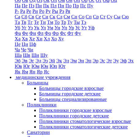
Об
Ов
Од
Оз
Ок
Ол
Ом
Он
Оп
Ор
Ос
От
Оф
Оц
Па
Пе
Пз
Пи
Пк
Пл
Пн
По
Пр
Пс
Пу
Р-
Ра
Ре
Ри
Ро
Ру
Ры
Рэ
Ря
Са
Сб
Св
Се
Си
Ск
Сл
См
Сн
Со
Сп
Ср
Ст
Су
Сы
Сю
Та
Тв
Тг
Те
Ти
Тм
То
Тр
Ту
Ты
Тэ
Уб
Уг
Уз
Ук
Ул
Ум
Ун
Уп
Ур
Ус
Ут
Уф
Фа
Фе
Фи
Фл
Фо
Фр
Фс
Фт
Фу
Ха
Хв
Хе
Хи
Хл
Хо
Ху
Це
Ци
Цф
Ча
Че
Чи
Ша
Шв
Ши
Шу
Эб
Эв
Эг
Эд
Эз
Эй
Эк
Эл
Эм
Эн
Эп
Эр
Эс
Эт
Эу
Эф
Эх
Юв
Юг
Юм
Юн
Юп
Ют
Як
Ям
Ян
Яр
Яс
медицинские учреждения
Больницы
Больницы городские взрослые
Больницы городские детские
Больницы специализированные
Поликлиники
Поликлиники городские взрослые
Поликлиники городские детские
Поликлиники стоматологические взрослые
Поликлиники стоматологические детские
Санатории