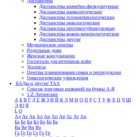
Диспансеры
Диспансеры врачебно-физкультурные
Диспансеры наркологические
Диспансеры психоневрологические
Диспансеры онкологические
Диспансеры противотуберкулезные
Диспансеры кожно-венерологические
Диспансеры другие
Медицинские центры
Родильные дома
Женские консультации
Госпитали для ветеранов войн
Хосписы
Центры планирования семьи и репродукции
Онкологические учреждения
БАДы и другие ТАА
Список торговых названий на буквы А-Я
1-Z Латинские
А
Б
В
Г
Д
Е
Ж
З
И
Й
К
Л
М
Н
О
П
Р
С
Т
У
Ф
Х
Ц
Ч
Ш
Э
Ю
Я
L
Q
Ад
Ае
Ак
Ал
Ан
Ап
Ар
Ас
Ат
Ац
Ба
Бе
Би
Бл
Бо
Бр
Бь
Ва
Ве
Ви
Во
Га
Ге
Ги
Гл
Го
Гр