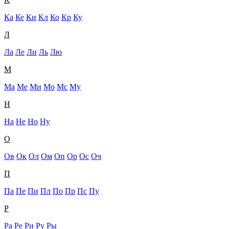
Ка
Ке
Ки
Кл
Ко
Кр
Ку
Л
Ла
Ле
Ли
Ль
Лю
М
Ма
Ме
Ми
Мо
Мс
Му
Н
На
Не
Но
Ну
О
Ов
Ок
Ол
Ом
Оп
Ор
Ос
Оч
П
Па
Пе
Пи
Пл
По
Пр
Пс
Пу
Р
Ра
Ре
Ри
Ру
Ры