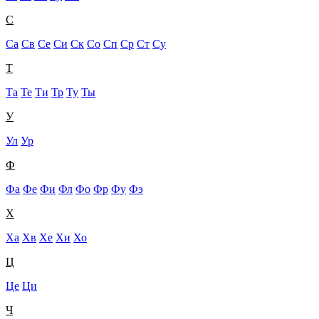
С
Са
Св
Се
Си
Ск
Со
Сп
Ср
Ст
Су
Т
Та
Те
Ти
Тр
Ту
Ты
У
Ул
Ур
Ф
Фа
Фе
Фи
Фл
Фо
Фр
Фу
Фэ
Х
Ха
Хв
Хе
Хи
Хо
Ц
Це
Ци
Ч