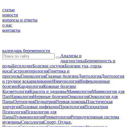
статьи
новости
вопросы и ответы
о нас
контакты
календарь беременности
Анализы и
диагностика
Беременность и
роды
Бесплодие
Болезни сосудов
Болезни уха, горла,
носа
Гастроэнтерология
Генетика и
прогнозы
Гинекология
Глазные болезни
Диетология
Диетология
и грудное вскармливание
Иммунология
Инфекционные
болезни
Кардиология
Кожные болезни
Косметология
Красота и здоровье
Маммология
Маммология для
Пап
Наркология
Нервные болезни
Онкология
Онкология для
Папы
Ортопедия
Педиатрия
Первая помощь
Пластическая
хирургия
Половые инфекции
Проктология
Психиатрия
Психология
Психология для
Папы
Пульмонология
Ревматология
Репродуктивная система
мужчины
Сексология
Спорт, Отдых,