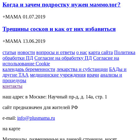
Когда и зачем подростку нужен маммолог?
+МАМА 01.07.2019
Трещины сосков и как от них избавиться
+МАМА 13.06.2019
статьи
новости
вопросы и ответы
о нас
карта сайта
Политика
обработки ПД
Согласие на обработку ПД
Согласие на
использование Cookie
календарь беременности
лекарства и субстанции
БАДы и
другие ТАА
медицинские учреждения
врачи
анализы и
процедуры
контакты
наш адрес в Москве: Научный пр-д, д. 14а, стр. 1
сайт предназначен для жителей РФ
e-mail:
info@plusmama.ru
на карте
Материалы, размещенные на данной странице, носят