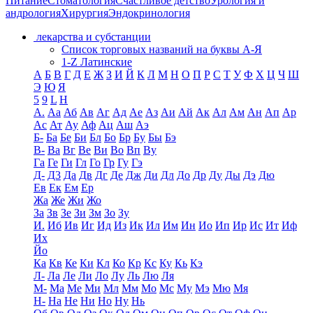
Питание
Стоматология
Счастливое детство
Урология и
андрология
Хирургия
Эндокринология
лекарства и субстанции
Список торговых названий на буквы А-Я
1-Z Латинские
А
Б
В
Г
Д
Е
Ж
З
И
Й
К
Л
М
Н
О
П
Р
С
Т
У
Ф
Х
Ц
Ч
Ш
Э
Ю
Я
5
9
L
H
А.
Аа
Аб
Ав
Аг
Ад
Ае
Аз
Аи
Ай
Ак
Ал
Ам
Ан
Ап
Ар
Ас
Ат
Ау
Аф
Ац
Аш
Аэ
Б-
Ба
Бе
Би
Бл
Бо
Бр
Бу
Бы
Бэ
В-
Ва
Вг
Ве
Ви
Во
Вп
Ву
Га
Ге
Ги
Гл
Го
Гр
Гу
Гэ
Д-
Д3
Да
Дв
Дг
Де
Дж
Ди
Дл
До
Др
Ду
Ды
Дэ
Дю
Ев
Ек
Ем
Ер
Жа
Же
Жи
Жо
За
Зв
Зе
Зи
Зм
Зо
Зу
И.
Иб
Ив
Иг
Ид
Из
Ик
Ил
Им
Ин
Ио
Ип
Ир
Ис
Ит
Иф
Их
Йо
Ка
Кв
Ке
Ки
Кл
Ко
Кр
Кс
Ку
Кь
Кэ
Л-
Ла
Ле
Ли
Ло
Лу
Ль
Лю
Ля
М-
Ма
Ме
Ми
Мл
Мм
Мо
Мс
Му
Мэ
Мю
Мя
Н-
На
Не
Ни
Но
Ну
Нь