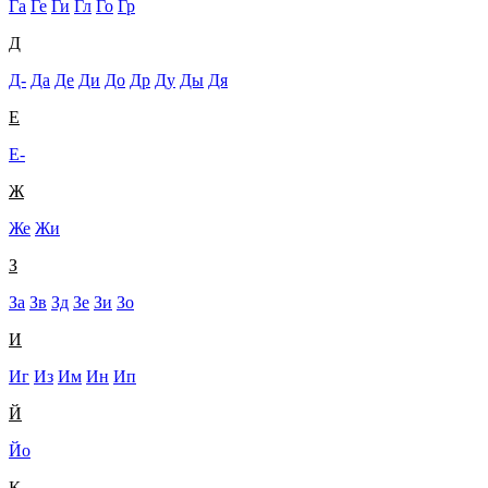
Га
Ге
Ги
Гл
Го
Гр
Д
Д-
Да
Де
Ди
До
Др
Ду
Ды
Дя
Е
Е-
Ж
Же
Жи
З
За
Зв
Зд
Зе
Зи
Зо
И
Иг
Из
Им
Ин
Ип
Й
Йо
К