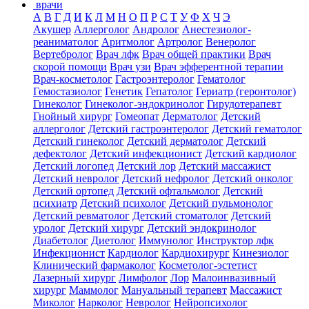
врачи
А
В
Г
Д
И
К
Л
М
Н
О
П
Р
С
Т
У
Ф
Х
Ч
Э
Акушер
Аллерголог
Андролог
Анестезиолог-
реаниматолог
Аритмолог
Артролог
Венеролог
Вертебролог
Врач лфк
Врач общей практики
Врач
скорой помощи
Врач узи
Врач эфферентной терапии
Врач-косметолог
Гастроэнтеролог
Гематолог
Гемостазиолог
Генетик
Гепатолог
Гериатр (геронтолог)
Гинеколог
Гинеколог-эндокринолог
Гирудотерапевт
Гнойный хирург
Гомеопат
Дерматолог
Детский
аллерголог
Детский гастроэнтеролог
Детский гематолог
Детский гинеколог
Детский дерматолог
Детский
дефектолог
Детский инфекционист
Детский кардиолог
Детский логопед
Детский лор
Детский массажист
Детский невролог
Детский нефролог
Детский онколог
Детский ортопед
Детский офтальмолог
Детский
психиатр
Детский психолог
Детский пульмонолог
Детский ревматолог
Детский стоматолог
Детский
уролог
Детский хирург
Детский эндокринолог
Диабетолог
Диетолог
Иммунолог
Инструктор лфк
Инфекционист
Кардиолог
Кардиохирург
Кинезиолог
Клинический фармаколог
Косметолог-эстетист
Лазерный хирург
Лимфолог
Лор
Малоинвазивный
хирург
Маммолог
Мануальный терапевт
Массажист
Миколог
Нарколог
Невролог
Нейропсихолог