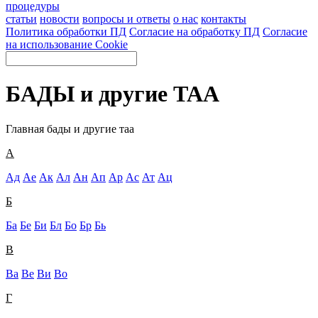
процедуры
статьи
новости
вопросы и ответы
о нас
контакты
Политика обработки ПД
Согласие на обработку ПД
Согласие
на использование Cookie
БАДЫ и другие ТАА
Главная
бады и другие таа
А
Ад
Ае
Ак
Ал
Ан
Ап
Ар
Ас
Ат
Ац
Б
Ба
Бе
Би
Бл
Бо
Бр
Бь
В
Ва
Ве
Ви
Во
Г