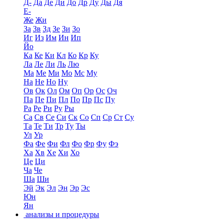
Д-
Да
Де
Ди
До
Др
Ду
Ды
Дя
Е-
Же
Жи
За
Зв
Зд
Зе
Зи
Зо
Иг
Из
Им
Ин
Ип
Йо
Ка
Ке
Ки
Кл
Ко
Кр
Ку
Ла
Ле
Ли
Ль
Лю
Ма
Ме
Ми
Мо
Мс
Му
На
Не
Но
Ну
Ов
Ок
Ол
Ом
Оп
Ор
Ос
Оч
Па
Пе
Пи
Пл
По
Пр
Пс
Пу
Ра
Ре
Ри
Ру
Ры
Са
Св
Се
Си
Ск
Со
Сп
Ср
Ст
Су
Та
Те
Ти
Тр
Ту
Ты
Ул
Ур
Фа
Фе
Фи
Фл
Фо
Фр
Фу
Фэ
Ха
Хв
Хе
Хи
Хо
Це
Ци
Ча
Че
Ша
Ши
Эй
Эк
Эл
Эн
Эр
Эс
Юн
Ян
анализы и процедуры