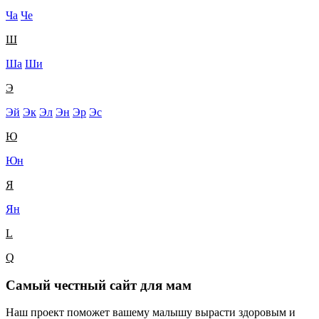
Ча
Че
Ш
Ша
Ши
Э
Эй
Эк
Эл
Эн
Эр
Эс
Ю
Юн
Я
Ян
L
Q
Самый честный сайт для мам
Наш проект поможет вашему малышу вырасти здоровым и