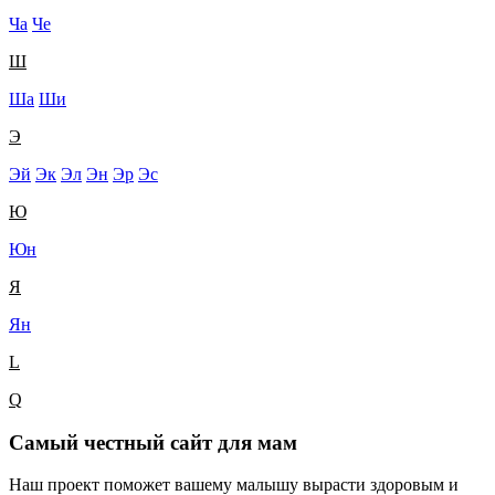
Ча
Че
Ш
Ша
Ши
Э
Эй
Эк
Эл
Эн
Эр
Эс
Ю
Юн
Я
Ян
L
Q
Самый честный сайт для мам
Наш проект поможет вашему малышу вырасти здоровым и