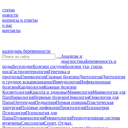
статьи
новости
вопросы и ответы
о нас
контакты
календарь беременности
Анализы и
диагностика
Беременность и
роды
Бесплодие
Болезни сосудов
Болезни уха, горла,
носа
Гастроэнтерология
Генетика и
прогнозы
Гинекология
Глазные болезни
Диетология
Диетология
и грудное вскармливание
Иммунология
Инфекционные
болезни
Кардиология
Кожные болезни
Косметология
Красота и здоровье
Маммология
Маммология для
Пап
Наркология
Нервные болезни
Онкология
Онкология для
Папы
Ортопедия
Педиатрия
Первая помощь
Пластическая
хирургия
Половые инфекции
Проктология
Психиатрия
Психология
Психология для
Папы
Пульмонология
Ревматология
Репродуктивная система
мужчины
Сексология
Спорт, Отдых,