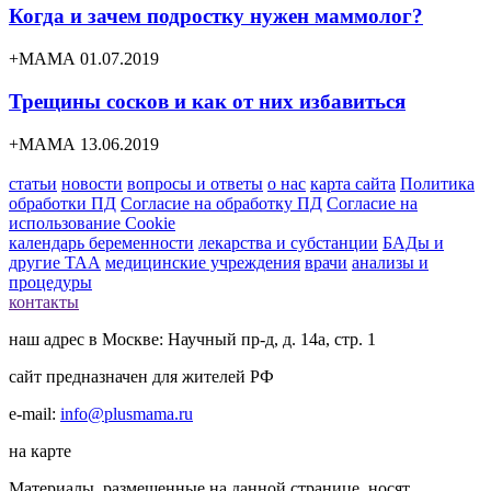
Когда и зачем подростку нужен маммолог?
+МАМА 01.07.2019
Трещины сосков и как от них избавиться
+МАМА 13.06.2019
статьи
новости
вопросы и ответы
о нас
карта сайта
Политика
обработки ПД
Согласие на обработку ПД
Согласие на
использование Cookie
календарь беременности
лекарства и субстанции
БАДы и
другие ТАА
медицинские учреждения
врачи
анализы и
процедуры
контакты
наш адрес в Москве: Научный пр-д, д. 14а, стр. 1
сайт предназначен для жителей РФ
e-mail:
info@plusmama.ru
на карте
Материалы, размещенные на данной странице, носят