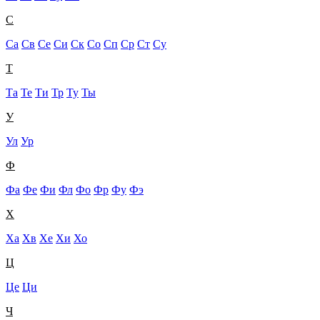
С
Са
Св
Се
Си
Ск
Со
Сп
Ср
Ст
Су
Т
Та
Те
Ти
Тр
Ту
Ты
У
Ул
Ур
Ф
Фа
Фе
Фи
Фл
Фо
Фр
Фу
Фэ
Х
Ха
Хв
Хе
Хи
Хо
Ц
Це
Ци
Ч