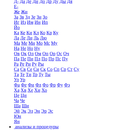
Д-
Да
Де
Ди
До
Др
Ду
Ды
Дя
Е-
Же
Жи
За
Зв
Зд
Зе
Зи
Зо
Иг
Из
Им
Ин
Ип
Йо
Ка
Ке
Ки
Кл
Ко
Кр
Ку
Ла
Ле
Ли
Ль
Лю
Ма
Ме
Ми
Мо
Мс
Му
На
Не
Но
Ну
Ов
Ок
Ол
Ом
Оп
Ор
Ос
Оч
Па
Пе
Пи
Пл
По
Пр
Пс
Пу
Ра
Ре
Ри
Ру
Ры
Са
Св
Се
Си
Ск
Со
Сп
Ср
Ст
Су
Та
Те
Ти
Тр
Ту
Ты
Ул
Ур
Фа
Фе
Фи
Фл
Фо
Фр
Фу
Фэ
Ха
Хв
Хе
Хи
Хо
Це
Ци
Ча
Че
Ша
Ши
Эй
Эк
Эл
Эн
Эр
Эс
Юн
Ян
анализы и процедуры