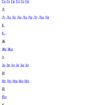
Га
Ге
Ги
Гл
Го
Гр
Д
Д-
Да
Де
Ди
До
Др
Ду
Ды
Дя
Е
Е-
Ж
Же
Жи
З
За
Зв
Зд
Зе
Зи
Зо
И
Иг
Из
Им
Ин
Ип
Й
Йо
К