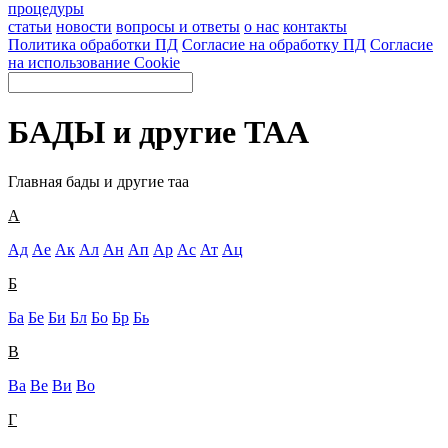
процедуры
статьи
новости
вопросы и ответы
о нас
контакты
Политика обработки ПД
Согласие на обработку ПД
Согласие
на использование Cookie
БАДЫ и другие ТАА
Главная
бады и другие таа
А
Ад
Ае
Ак
Ал
Ан
Ап
Ар
Ас
Ат
Ац
Б
Ба
Бе
Би
Бл
Бо
Бр
Бь
В
Ва
Ве
Ви
Во
Г