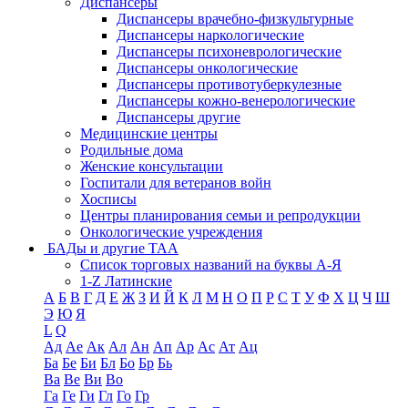
Диспансеры
Диспансеры врачебно-физкультурные
Диспансеры наркологические
Диспансеры психоневрологические
Диспансеры онкологические
Диспансеры противотуберкулезные
Диспансеры кожно-венерологические
Диспансеры другие
Медицинские центры
Родильные дома
Женские консультации
Госпитали для ветеранов войн
Хосписы
Центры планирования семьи и репродукции
Онкологические учреждения
БАДы и другие ТАА
Список торговых названий на буквы А-Я
1-Z Латинские
А
Б
В
Г
Д
Е
Ж
З
И
Й
К
Л
М
Н
О
П
Р
С
Т
У
Ф
Х
Ц
Ч
Ш
Э
Ю
Я
L
Q
Ад
Ае
Ак
Ал
Ан
Ап
Ар
Ас
Ат
Ац
Ба
Бе
Би
Бл
Бо
Бр
Бь
Ва
Ве
Ви
Во
Га
Ге
Ги
Гл
Го
Гр