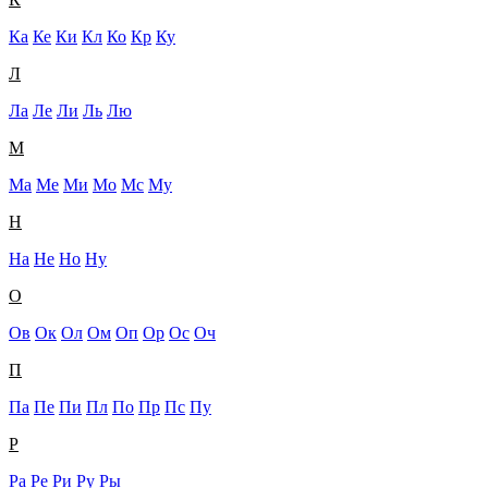
Ка
Ке
Ки
Кл
Ко
Кр
Ку
Л
Ла
Ле
Ли
Ль
Лю
М
Ма
Ме
Ми
Мо
Мс
Му
Н
На
Не
Но
Ну
О
Ов
Ок
Ол
Ом
Оп
Ор
Ос
Оч
П
Па
Пе
Пи
Пл
По
Пр
Пс
Пу
Р
Ра
Ре
Ри
Ру
Ры