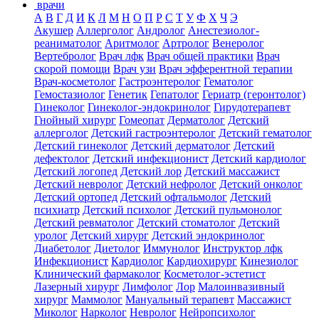
врачи
А
В
Г
Д
И
К
Л
М
Н
О
П
Р
С
Т
У
Ф
Х
Ч
Э
Акушер
Аллерголог
Андролог
Анестезиолог-
реаниматолог
Аритмолог
Артролог
Венеролог
Вертебролог
Врач лфк
Врач общей практики
Врач
скорой помощи
Врач узи
Врач эфферентной терапии
Врач-косметолог
Гастроэнтеролог
Гематолог
Гемостазиолог
Генетик
Гепатолог
Гериатр (геронтолог)
Гинеколог
Гинеколог-эндокринолог
Гирудотерапевт
Гнойный хирург
Гомеопат
Дерматолог
Детский
аллерголог
Детский гастроэнтеролог
Детский гематолог
Детский гинеколог
Детский дерматолог
Детский
дефектолог
Детский инфекционист
Детский кардиолог
Детский логопед
Детский лор
Детский массажист
Детский невролог
Детский нефролог
Детский онколог
Детский ортопед
Детский офтальмолог
Детский
психиатр
Детский психолог
Детский пульмонолог
Детский ревматолог
Детский стоматолог
Детский
уролог
Детский хирург
Детский эндокринолог
Диабетолог
Диетолог
Иммунолог
Инструктор лфк
Инфекционист
Кардиолог
Кардиохирург
Кинезиолог
Клинический фармаколог
Косметолог-эстетист
Лазерный хирург
Лимфолог
Лор
Малоинвазивный
хирург
Маммолог
Мануальный терапевт
Массажист
Миколог
Нарколог
Невролог
Нейропсихолог