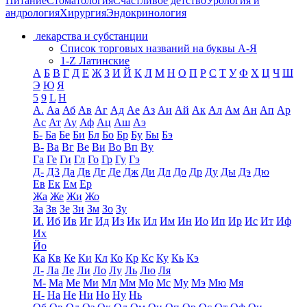
Питание
Стоматология
Счастливое детство
Урология и
андрология
Хирургия
Эндокринология
лекарства и субстанции
Список торговых названий на буквы А-Я
1-Z Латинские
А
Б
В
Г
Д
Е
Ж
З
И
Й
К
Л
М
Н
О
П
Р
С
Т
У
Ф
Х
Ц
Ч
Ш
Э
Ю
Я
5
9
L
H
А.
Аа
Аб
Ав
Аг
Ад
Ае
Аз
Аи
Ай
Ак
Ал
Ам
Ан
Ап
Ар
Ас
Ат
Ау
Аф
Ац
Аш
Аэ
Б-
Ба
Бе
Би
Бл
Бо
Бр
Бу
Бы
Бэ
В-
Ва
Вг
Ве
Ви
Во
Вп
Ву
Га
Ге
Ги
Гл
Го
Гр
Гу
Гэ
Д-
Д3
Да
Дв
Дг
Де
Дж
Ди
Дл
До
Др
Ду
Ды
Дэ
Дю
Ев
Ек
Ем
Ер
Жа
Же
Жи
Жо
За
Зв
Зе
Зи
Зм
Зо
Зу
И.
Иб
Ив
Иг
Ид
Из
Ик
Ил
Им
Ин
Ио
Ип
Ир
Ис
Ит
Иф
Их
Йо
Ка
Кв
Ке
Ки
Кл
Ко
Кр
Кс
Ку
Кь
Кэ
Л-
Ла
Ле
Ли
Ло
Лу
Ль
Лю
Ля
М-
Ма
Ме
Ми
Мл
Мм
Мо
Мс
Му
Мэ
Мю
Мя
Н-
На
Не
Ни
Но
Ну
Нь