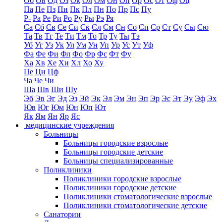
Об
Ов
Од
Оз
Ок
Ол
Ом
Он
Оп
Ор
Ос
От
Оф
Оц
Па
Пе
Пз
Пи
Пк
Пл
Пн
По
Пр
Пс
Пу
Р-
Ра
Ре
Ри
Ро
Ру
Ры
Рэ
Ря
Са
Сб
Св
Се
Си
Ск
Сл
См
Сн
Со
Сп
Ср
Ст
Су
Сы
Сю
Та
Тв
Тг
Те
Ти
Тм
То
Тр
Ту
Ты
Тэ
Уб
Уг
Уз
Ук
Ул
Ум
Ун
Уп
Ур
Ус
Ут
Уф
Фа
Фе
Фи
Фл
Фо
Фр
Фс
Фт
Фу
Ха
Хв
Хе
Хи
Хл
Хо
Ху
Це
Ци
Цф
Ча
Че
Чи
Ша
Шв
Ши
Шу
Эб
Эв
Эг
Эд
Эз
Эй
Эк
Эл
Эм
Эн
Эп
Эр
Эс
Эт
Эу
Эф
Эх
Юв
Юг
Юм
Юн
Юп
Ют
Як
Ям
Ян
Яр
Яс
медицинские учреждения
Больницы
Больницы городские взрослые
Больницы городские детские
Больницы специализированные
Поликлиники
Поликлиники городские взрослые
Поликлиники городские детские
Поликлиники стоматологические взрослые
Поликлиники стоматологические детские
Санатории