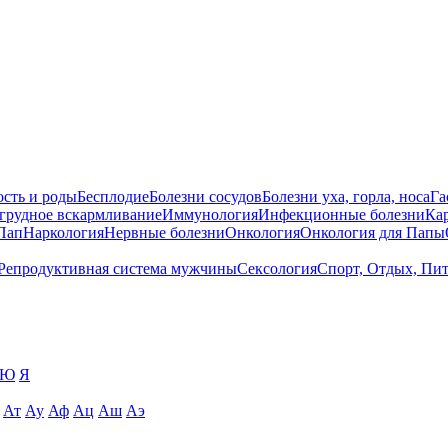
сть и роды
Бесплодие
Болезни сосудов
Болезни уха, горла, носа
Га
 грудное вскармливание
Иммунология
Инфекционные болезни
Ка
Пап
Наркология
Нервные болезни
Онкология
Онкология для Папы
Репродуктивная система мужчины
Сексология
Спорт, Отдых, Пи
Ю
Я
Ат
Ау
Аф
Ац
Аш
Аэ