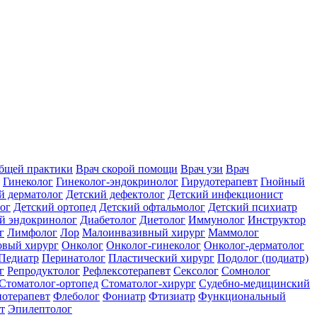
общей практики
Врач скорой помощи
Врач узи
Врач
Гинеколог
Гинеколог-эндокринолог
Гирудотерапевт
Гнойный
й дерматолог
Детский дефектолог
Детский инфекционист
ог
Детский ортопед
Детский офтальмолог
Детский психиатр
й эндокринолог
Диабетолог
Диетолог
Иммунолог
Инструктор
г
Лимфолог
Лор
Малоинвазивный хирург
Маммолог
вый хирург
Онколог
Онколог-гинеколог
Онколог-дерматолог
Педиатр
Перинатолог
Пластический хирург
Подолог (подиатр)
г
Репродуктолог
Рефлексотерапевт
Сексолог
Сомнолог
Стоматолог-ортопед
Стоматолог-хирург
Судебно-медицинский
отерапевт
Флеболог
Фониатр
Фтизиатр
Функциональный
т
Эпилептолог