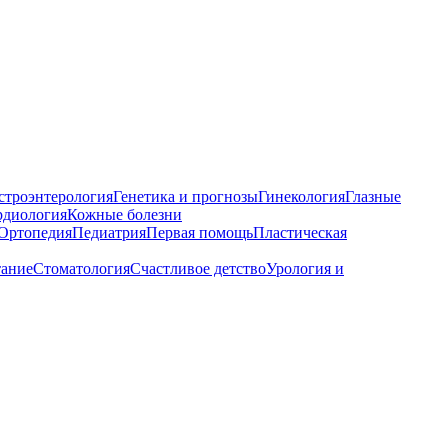
строэнтерология
Генетика и прогнозы
Гинекология
Глазные
рдиология
Кожные болезни
Ортопедия
Педиатрия
Первая помощь
Пластическая
тание
Стоматология
Счастливое детство
Урология и