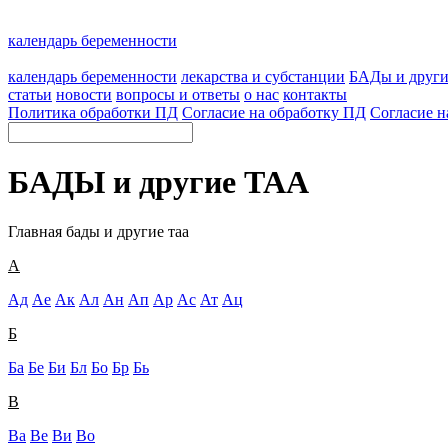
календарь беременности
календарь беременности
лекарства и субстанции
БАДы и друг
статьи
новости
вопросы и ответы
о нас
контакты
Политика обработки ПД
Согласие на обработку ПД
Согласие н
БАДЫ и другие ТАА
Главная
бады и другие таа
А
Ад
Ае
Ак
Ал
Ан
Ап
Ар
Ас
Ат
Ац
Б
Ба
Бе
Би
Бл
Бо
Бр
Бь
В
Ва
Ве
Ви
Во