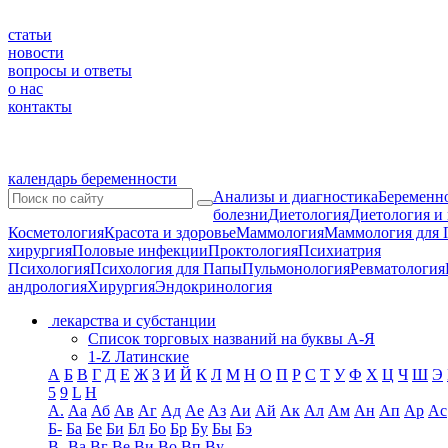
статьи
новости
вопросы и ответы
о нас
контакты
календарь беременности
Анализы и диагностика
Беременно
болезни
Диетология
Диетология и
Косметология
Красота и здоровье
Маммология
Маммология для 
хирургия
Половые инфекции
Проктология
Психиатрия
Психология
Психология для Папы
Пульмонология
Ревматология
андрология
Хирургия
Эндокринология
лекарства и субстанции
Список торговых названий на буквы А-Я
1-Z Латинские
А
Б
В
Г
Д
Е
Ж
З
И
Й
К
Л
М
Н
О
П
Р
С
Т
У
Ф
Х
Ц
Ч
Ш
Э
5
9
L
H
А.
Аа
Аб
Ав
Аг
Ад
Ае
Аз
Аи
Ай
Ак
Ал
Ам
Ан
Ап
Ар
Ас
Б-
Ба
Бе
Би
Бл
Бо
Бр
Бу
Бы
Бэ
В-
Ва
Вг
Ве
Ви
Во
Вп
Ву