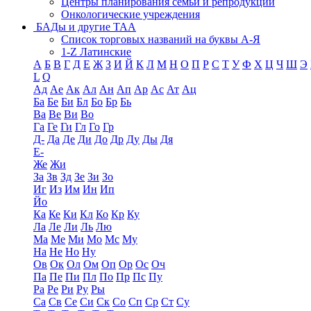
Центры планирования семьи и репродукции
Онкологические учреждения
БАДы и другие ТАА
Список торговых названий на буквы А-Я
1-Z Латинские
А
Б
В
Г
Д
Е
Ж
З
И
Й
К
Л
М
Н
О
П
Р
С
Т
У
Ф
Х
Ц
Ч
Ш
Э
L
Q
Ад
Ае
Ак
Ал
Ан
Ап
Ар
Ас
Ат
Ац
Ба
Бе
Би
Бл
Бо
Бр
Бь
Ва
Ве
Ви
Во
Га
Ге
Ги
Гл
Го
Гр
Д-
Да
Де
Ди
До
Др
Ду
Ды
Дя
Е-
Же
Жи
За
Зв
Зд
Зе
Зи
Зо
Иг
Из
Им
Ин
Ип
Йо
Ка
Ке
Ки
Кл
Ко
Кр
Ку
Ла
Ле
Ли
Ль
Лю
Ма
Ме
Ми
Мо
Мс
Му
На
Не
Но
Ну
Ов
Ок
Ол
Ом
Оп
Ор
Ос
Оч
Па
Пе
Пи
Пл
По
Пр
Пс
Пу
Ра
Ре
Ри
Ру
Ры
Са
Св
Се
Си
Ск
Со
Сп
Ср
Ст
Су