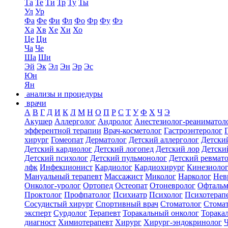
Та
Те
Ти
Тр
Ту
Ты
Ул
Ур
Фа
Фе
Фи
Фл
Фо
Фр
Фу
Фэ
Ха
Хв
Хе
Хи
Хо
Це
Ци
Ча
Че
Ша
Ши
Эй
Эк
Эл
Эн
Эр
Эс
Юн
Ян
анализы и процедуры
врачи
А
В
Г
Д
И
К
Л
М
Н
О
П
Р
С
Т
У
Ф
Х
Ч
Э
Акушер
Аллерголог
Андролог
Анестезиолог-реаниматол
эфферентной терапии
Врач-косметолог
Гастроэнтеролог
хирург
Гомеопат
Дерматолог
Детский аллерголог
Детски
Детский кардиолог
Детский логопед
Детский лор
Детски
Детский психолог
Детский пульмонолог
Детский ревмат
лфк
Инфекционист
Кардиолог
Кардиохирург
Кинезиоло
Мануальный терапевт
Массажист
Миколог
Нарколог
Нев
Онколог-уролог
Ортопед
Остеопат
Отоневролог
Офтальм
Проктолог
Профпатолог
Психиатр
Психолог
Психотерап
Сосудистый хирург
Спортивный врач
Стоматолог
Стомат
эксперт
Сурдолог
Терапевт
Торакальный онколог
Торака
диагност
Химиотерапевт
Хирург
Хирург-эндокринолог
Ч