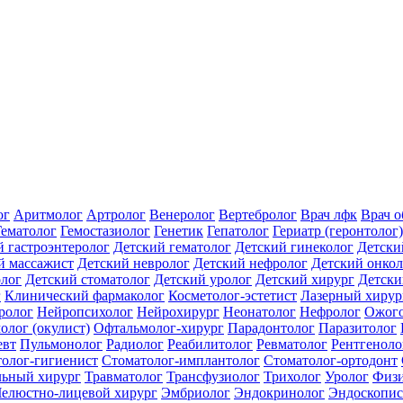
ог
Аритмолог
Артролог
Венеролог
Вертебролог
Врач лфк
Врач 
Гематолог
Гемостазиолог
Генетик
Гепатолог
Гериатр (геронтолог)
й гастроэнтеролог
Детский гематолог
Детский гинеколог
Детски
й массажист
Детский невролог
Детский нефролог
Детский онкол
олог
Детский стоматолог
Детский уролог
Детский хирург
Детски
г
Клинический фармаколог
Косметолог-эстетист
Лазерный хирур
ролог
Нейропсихолог
Нейрохирург
Неонатолог
Нефролог
Ожого
олог (окулист)
Офтальмолог-хирург
Парадонтолог
Паразитолог
евт
Пульмонолог
Радиолог
Реабилитолог
Ревматолог
Рентгеноло
олог-гигиенист
Стоматолог-имплантолог
Стоматолог-ортодонт
льный хирург
Травматолог
Трансфузиолог
Трихолог
Уролог
Физи
елюстно-лицевой хирург
Эмбриолог
Эндокринолог
Эндоскопис