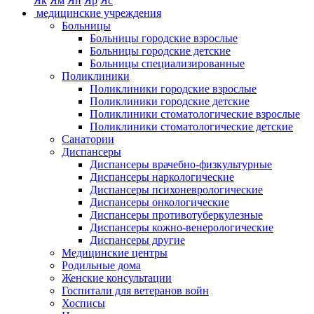
Як
Ям
Ян
Яр
Яс
медицинские учреждения
Больницы
Больницы городские взрослые
Больницы городские детские
Больницы специализированные
Поликлиники
Поликлиники городские взрослые
Поликлиники городские детские
Поликлиники стоматологические взрослые
Поликлиники стоматологические детские
Санатории
Диспансеры
Диспансеры врачебно-физкультурные
Диспансеры наркологические
Диспансеры психоневрологические
Диспансеры онкологические
Диспансеры противотуберкулезные
Диспансеры кожно-венерологические
Диспансеры другие
Медицинские центры
Родильные дома
Женские консультации
Госпитали для ветеранов войн
Хосписы