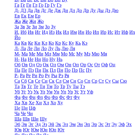
Га
Ге
Ги
Гл
Го
Гр
Гу
Гэ
Д-
Д3
Да
Дв
Дг
Де
Дж
Ди
Дл
До
Др
Ду
Ды
Дэ
Дю
Ев
Ек
Ем
Ер
Жа
Же
Жи
Жо
За
Зв
Зе
Зи
Зм
Зо
Зу
И.
Иб
Ив
Иг
Ид
Из
Ик
Ил
Им
Ин
Ио
Ип
Ир
Ис
Ит
Иф
И
Йо
Ка
Кв
Ке
Ки
Кл
Ко
Кр
Кс
Ку
Кь
Кэ
Л-
Ла
Ле
Ли
Ло
Лу
Ль
Лю
Ля
М-
Ма
Ме
Ми
Мл
Мм
Мо
Мс
Му
Мэ
Мю
Мя
Н-
На
Не
Ни
Но
Ну
Нь
Об
Ов
Од
Оз
Ок
Ол
Ом
Он
Оп
Ор
Ос
От
Оф
Оц
Па
Пе
Пз
Пи
Пк
Пл
Пн
По
Пр
Пс
Пу
Р-
Ра
Ре
Ри
Ро
Ру
Ры
Рэ
Ря
Са
Сб
Св
Се
Си
Ск
Сл
См
Сн
Со
Сп
Ср
Ст
Су
Сы
Сю
Та
Тв
Тг
Те
Ти
Тм
То
Тр
Ту
Ты
Тэ
Уб
Уг
Уз
Ук
Ул
Ум
Ун
Уп
Ур
Ус
Ут
Уф
Фа
Фе
Фи
Фл
Фо
Фр
Фс
Фт
Фу
Ха
Хв
Хе
Хи
Хл
Хо
Ху
Це
Ци
Цф
Ча
Че
Чи
Ша
Шв
Ши
Шу
Эб
Эв
Эг
Эд
Эз
Эй
Эк
Эл
Эм
Эн
Эп
Эр
Эс
Эт
Эу
Эф
Эх
Юв
Юг
Юм
Юн
Юп
Ют