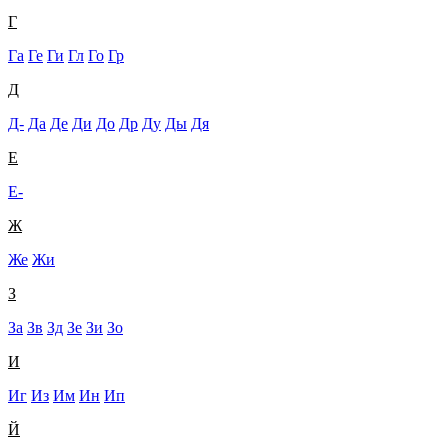
Г
Га
Ге
Ги
Гл
Го
Гр
Д
Д-
Да
Де
Ди
До
Др
Ду
Ды
Дя
Е
Е-
Ж
Же
Жи
З
За
Зв
Зд
Зе
Зи
Зо
И
Иг
Из
Им
Ин
Ип
Й