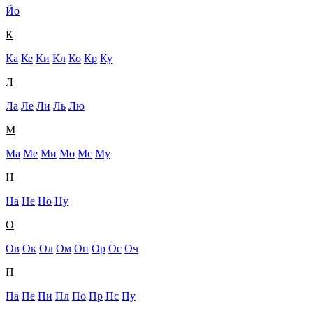
Йо
К
Ка
Ке
Ки
Кл
Ко
Кр
Ку
Л
Ла
Ле
Ли
Ль
Лю
М
Ма
Ме
Ми
Мо
Мс
Му
Н
На
Не
Но
Ну
О
Ов
Ок
Ол
Ом
Оп
Ор
Ос
Оч
П
Па
Пе
Пи
Пл
По
Пр
Пс
Пу