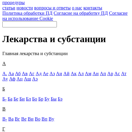
процедуры
статьи
новости
вопросы и ответы
о нас
контакты
Политика обработки ПД
Согласие на обработку ПД
Согласие
на использование Cookie
Лекарства и субстанции
Главная
лекарства и субстанции
А
А.
Аа
Аб
Ав
Аг
Ад
Ае
Аз
Аи
Ай
Ак
Ал
Ам
Ан
Ап
Ар
Ас
Ат
Ау
Аф
Ац
Аш
Аэ
Б
Б-
Ба
Бе
Би
Бл
Бо
Бр
Бу
Бы
Бэ
В
В-
Ва
Вг
Ве
Ви
Во
Вп
Ву
Г