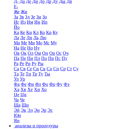
Д-
Да
Де
Ди
До
Др
Ду
Ды
Дя
Е-
Же
Жи
За
Зв
Зд
Зе
Зи
Зо
Иг
Из
Им
Ин
Ип
Йо
Ка
Ке
Ки
Кл
Ко
Кр
Ку
Ла
Ле
Ли
Ль
Лю
Ма
Ме
Ми
Мо
Мс
Му
На
Не
Но
Ну
Ов
Ок
Ол
Ом
Оп
Ор
Ос
Оч
Па
Пе
Пи
Пл
По
Пр
Пс
Пу
Ра
Ре
Ри
Ру
Ры
Са
Св
Се
Си
Ск
Со
Сп
Ср
Ст
Су
Та
Те
Ти
Тр
Ту
Ты
Ул
Ур
Фа
Фе
Фи
Фл
Фо
Фр
Фу
Фэ
Ха
Хв
Хе
Хи
Хо
Це
Ци
Ча
Че
Ша
Ши
Эй
Эк
Эл
Эн
Эр
Эс
Юн
Ян
анализы и процедуры