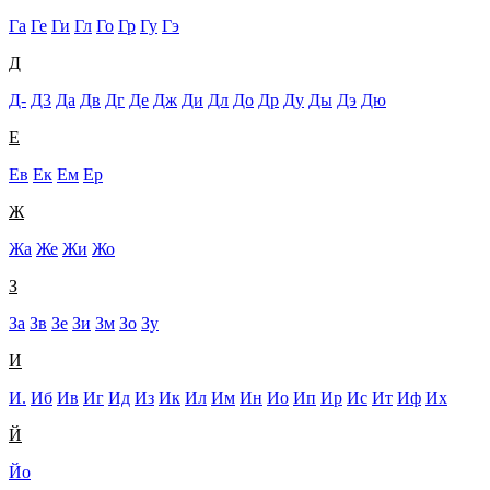
Га
Ге
Ги
Гл
Го
Гр
Гу
Гэ
Д
Д-
Д3
Да
Дв
Дг
Де
Дж
Ди
Дл
До
Др
Ду
Ды
Дэ
Дю
Е
Ев
Ек
Ем
Ер
Ж
Жа
Же
Жи
Жо
З
За
Зв
Зе
Зи
Зм
Зо
Зу
И
И.
Иб
Ив
Иг
Ид
Из
Ик
Ил
Им
Ин
Ио
Ип
Ир
Ис
Ит
Иф
Их
Й
Йо