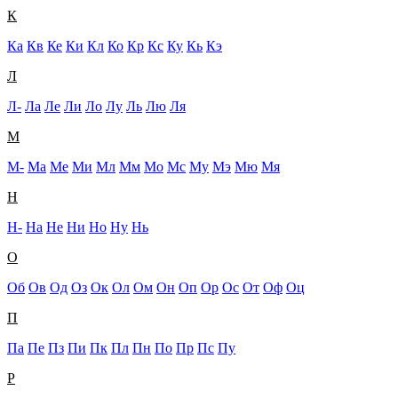
К
Ка
Кв
Ке
Ки
Кл
Ко
Кр
Кс
Ку
Кь
Кэ
Л
Л-
Ла
Ле
Ли
Ло
Лу
Ль
Лю
Ля
М
М-
Ма
Ме
Ми
Мл
Мм
Мо
Мс
Му
Мэ
Мю
Мя
Н
Н-
На
Не
Ни
Но
Ну
Нь
О
Об
Ов
Од
Оз
Ок
Ол
Ом
Он
Оп
Ор
Ос
От
Оф
Оц
П
Па
Пе
Пз
Пи
Пк
Пл
Пн
По
Пр
Пс
Пу
Р