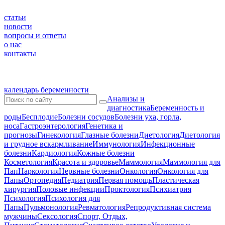
статьи
новости
вопросы и ответы
о нас
контакты
календарь беременности
Анализы и
диагностика
Беременность и
роды
Бесплодие
Болезни сосудов
Болезни уха, горла,
носа
Гастроэнтерология
Генетика и
прогнозы
Гинекология
Глазные болезни
Диетология
Диетология
и грудное вскармливание
Иммунология
Инфекционные
болезни
Кардиология
Кожные болезни
Косметология
Красота и здоровье
Маммология
Маммология для
Пап
Наркология
Нервные болезни
Онкология
Онкология для
Папы
Ортопедия
Педиатрия
Первая помощь
Пластическая
хирургия
Половые инфекции
Проктология
Психиатрия
Психология
Психология для
Папы
Пульмонология
Ревматология
Репродуктивная система
мужчины
Сексология
Спорт, Отдых,