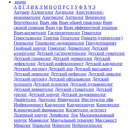
врачи
А
В
Г
Д
И
К
Л
М
Н
О
П
Р
С
Т
У
Ф
Х
Ч
Э
Акушер
Аллерголог
Андролог
Анестезиолог-
реаниматолог
Аритмолог
Артролог
Венеролог
Вертебролог
Врач лфк
Врач общей практики
Врач
скорой помощи
Врач узи
Врач эфферентной терапии
Врач-косметолог
Гастроэнтеролог
Гематолог
Гемостазиолог
Генетик
Гепатолог
Гериатр (геронтолог)
Гинеколог
Гинеколог-эндокринолог
Гирудотерапевт
Гнойный хирург
Гомеопат
Дерматолог
Детский
аллерголог
Детский гастроэнтеролог
Детский гематолог
Детский гинеколог
Детский дерматолог
Детский
дефектолог
Детский инфекционист
Детский кардиолог
Детский логопед
Детский лор
Детский массажист
Детский невролог
Детский нефролог
Детский онколог
Детский ортопед
Детский офтальмолог
Детский
психиатр
Детский психолог
Детский пульмонолог
Детский ревматолог
Детский стоматолог
Детский
уролог
Детский хирург
Детский эндокринолог
Диабетолог
Диетолог
Иммунолог
Инструктор лфк
Инфекционист
Кардиолог
Кардиохирург
Кинезиолог
Клинический фармаколог
Косметолог-эстетист
Лазерный хирург
Лимфолог
Лор
Малоинвазивный
хирург
Маммолог
Мануальный терапевт
Массажист
Миколог
Нарколог
Невролог
Нейропсихолог