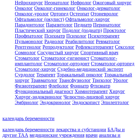
Нейрохирург
Неонатолог
Нефролог
Ожоговый хирург
Онколог
Онколог-гинеколог
Онколог-дерматолог
Онколог-уролог
Ортопед
Остеопат
Отоневролог
Офтальмолог (окулист)
Офтальмолог-хирург
Парадонтолог
Паразитолог
Педиатр
Перинатолог
Пластический хирург
Подолог (подиатр)
Проктолог
Профпатолог
Психиатр
Психолог
Психотерапевт
Пульмонолог
Радиолог
Реабилитолог
Ревматолог
Рентгенолог
Репродуктолог
Рефлексотерапевт
Сексолог
Сомнолог
Сосудистый хирург
Спортивный врач
Стоматолог
Стоматолог-гигиенист
Стоматолог-
имплантолог
Стоматолог-ортодонт
Стоматолог-ортопед
Стоматолог-хирург
Судебно-медицинский эксперт
Сурдолог
Терапевт
Торакальный онколог
Торакальный
хирург
Травматолог
Трансфузиолог
Трихолог
Уролог
Физиотерапевт
Флеболог
Фониатр
Фтизиатр
Функциональный диагност
Химиотерапевт
Хирург
Хирург-эндокринолог
Челюстно-лицевой хирург
Эмбриолог
Эндокринолог
Эндоскопист
Эпилептолог
календарь беременности
календарь беременности
лекарства и субстанции
БАДы и
другие ТАА
медицинские учреждения
врачи
анализы и