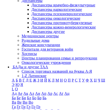
Диспансеры
Диспансеры врачебно-физкультурные
Диспансеры наркологические
Диспансеры психоневрологические
Диспансеры онкологические
Диспансеры противотуберкулезные
Диспансеры кожно-венерологические
Диспансеры другие
Медицинские центры
Родильные дома
Женские консультации
Госпитали для ветеранов войн
Хосписы
Центры планирования семьи и репродукции
Онкологические учреждения
БАДы и другие ТАА
Список торговых названий на буквы А-Я
1-Z Латинские
А
Б
В
Г
Д
Е
Ж
З
И
Й
К
Л
М
Н
О
П
Р
С
Т
У
Ф
Х
Ц
Ч
Ш
Э
Ю
Я
L
Q
Ад
Ае
Ак
Ал
Ан
Ап
Ар
Ас
Ат
Ац
Ба
Бе
Би
Бл
Бо
Бр
Бь
Ва
Ве
Ви
Во
Га
Ге
Ги
Гл
Го
Гр