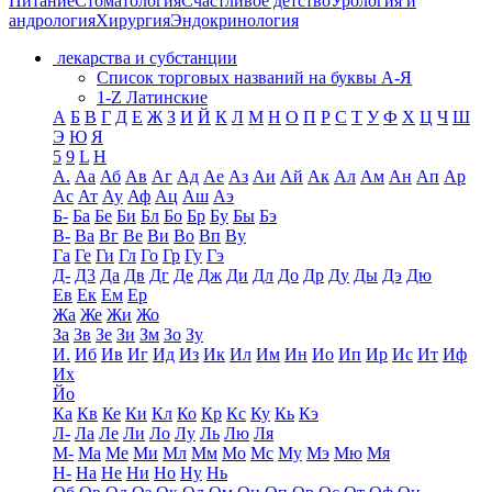
Питание
Стоматология
Счастливое детство
Урология и
андрология
Хирургия
Эндокринология
лекарства и субстанции
Список торговых названий на буквы А-Я
1-Z Латинские
А
Б
В
Г
Д
Е
Ж
З
И
Й
К
Л
М
Н
О
П
Р
С
Т
У
Ф
Х
Ц
Ч
Ш
Э
Ю
Я
5
9
L
H
А.
Аа
Аб
Ав
Аг
Ад
Ае
Аз
Аи
Ай
Ак
Ал
Ам
Ан
Ап
Ар
Ас
Ат
Ау
Аф
Ац
Аш
Аэ
Б-
Ба
Бе
Би
Бл
Бо
Бр
Бу
Бы
Бэ
В-
Ва
Вг
Ве
Ви
Во
Вп
Ву
Га
Ге
Ги
Гл
Го
Гр
Гу
Гэ
Д-
Д3
Да
Дв
Дг
Де
Дж
Ди
Дл
До
Др
Ду
Ды
Дэ
Дю
Ев
Ек
Ем
Ер
Жа
Же
Жи
Жо
За
Зв
Зе
Зи
Зм
Зо
Зу
И.
Иб
Ив
Иг
Ид
Из
Ик
Ил
Им
Ин
Ио
Ип
Ир
Ис
Ит
Иф
Их
Йо
Ка
Кв
Ке
Ки
Кл
Ко
Кр
Кс
Ку
Кь
Кэ
Л-
Ла
Ле
Ли
Ло
Лу
Ль
Лю
Ля
М-
Ма
Ме
Ми
Мл
Мм
Мо
Мс
Му
Мэ
Мю
Мя
Н-
На
Не
Ни
Но
Ну
Нь