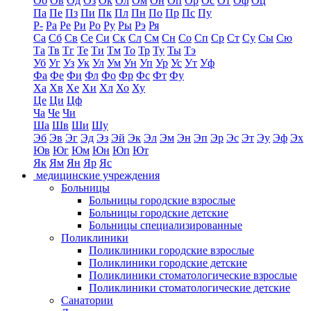
Об
Ов
Од
Оз
Ок
Ол
Ом
Он
Оп
Ор
Ос
От
Оф
Оц
Па
Пе
Пз
Пи
Пк
Пл
Пн
По
Пр
Пс
Пу
Р-
Ра
Ре
Ри
Ро
Ру
Ры
Рэ
Ря
Са
Сб
Св
Се
Си
Ск
Сл
См
Сн
Со
Сп
Ср
Ст
Су
Сы
Сю
Та
Тв
Тг
Те
Ти
Тм
То
Тр
Ту
Ты
Тэ
Уб
Уг
Уз
Ук
Ул
Ум
Ун
Уп
Ур
Ус
Ут
Уф
Фа
Фе
Фи
Фл
Фо
Фр
Фс
Фт
Фу
Ха
Хв
Хе
Хи
Хл
Хо
Ху
Це
Ци
Цф
Ча
Че
Чи
Ша
Шв
Ши
Шу
Эб
Эв
Эг
Эд
Эз
Эй
Эк
Эл
Эм
Эн
Эп
Эр
Эс
Эт
Эу
Эф
Эх
Юв
Юг
Юм
Юн
Юп
Ют
Як
Ям
Ян
Яр
Яс
медицинские учреждения
Больницы
Больницы городские взрослые
Больницы городские детские
Больницы специализированные
Поликлиники
Поликлиники городские взрослые
Поликлиники городские детские
Поликлиники стоматологические взрослые
Поликлиники стоматологические детские
Санатории