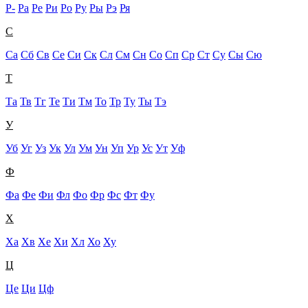
Р-
Ра
Ре
Ри
Ро
Ру
Ры
Рэ
Ря
С
Са
Сб
Св
Се
Си
Ск
Сл
См
Сн
Со
Сп
Ср
Ст
Су
Сы
Сю
Т
Та
Тв
Тг
Те
Ти
Тм
То
Тр
Ту
Ты
Тэ
У
Уб
Уг
Уз
Ук
Ул
Ум
Ун
Уп
Ур
Ус
Ут
Уф
Ф
Фа
Фе
Фи
Фл
Фо
Фр
Фс
Фт
Фу
Х
Ха
Хв
Хе
Хи
Хл
Хо
Ху
Ц
Це
Ци
Цф