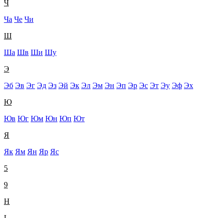
Ч
Ча
Че
Чи
Ш
Ша
Шв
Ши
Шу
Э
Эб
Эв
Эг
Эд
Эз
Эй
Эк
Эл
Эм
Эн
Эп
Эр
Эс
Эт
Эу
Эф
Эх
Ю
Юв
Юг
Юм
Юн
Юп
Ют
Я
Як
Ям
Ян
Яр
Яс
5
9
H
L