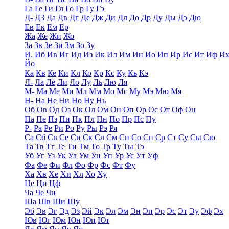
Га
Ге
Ги
Гл
Го
Гр
Гу
Гэ
Д-
Д3
Да
Дв
Дг
Де
Дж
Ди
Дл
До
Др
Ду
Ды
Дэ
Дю
Ев
Ек
Ем
Ер
Жа
Же
Жи
Жо
За
Зв
Зе
Зи
Зм
Зо
Зу
И.
Иб
Ив
Иг
Ид
Из
Ик
Ил
Им
Ин
Ио
Ип
Ир
Ис
Ит
Иф
И
Йо
Ка
Кв
Ке
Ки
Кл
Ко
Кр
Кс
Ку
Кь
Кэ
Л-
Ла
Ле
Ли
Ло
Лу
Ль
Лю
Ля
М-
Ма
Ме
Ми
Мл
Мм
Мо
Мс
Му
Мэ
Мю
Мя
Н-
На
Не
Ни
Но
Ну
Нь
Об
Ов
Од
Оз
Ок
Ол
Ом
Он
Оп
Ор
Ос
От
Оф
Оц
Па
Пе
Пз
Пи
Пк
Пл
Пн
По
Пр
Пс
Пу
Р-
Ра
Ре
Ри
Ро
Ру
Ры
Рэ
Ря
Са
Сб
Св
Се
Си
Ск
Сл
См
Сн
Со
Сп
Ср
Ст
Су
Сы
Сю
Та
Тв
Тг
Те
Ти
Тм
То
Тр
Ту
Ты
Тэ
Уб
Уг
Уз
Ук
Ул
Ум
Ун
Уп
Ур
Ус
Ут
Уф
Фа
Фе
Фи
Фл
Фо
Фр
Фс
Фт
Фу
Ха
Хв
Хе
Хи
Хл
Хо
Ху
Це
Ци
Цф
Ча
Че
Чи
Ша
Шв
Ши
Шу
Эб
Эв
Эг
Эд
Эз
Эй
Эк
Эл
Эм
Эн
Эп
Эр
Эс
Эт
Эу
Эф
Эх
Юв
Юг
Юм
Юн
Юп
Ют