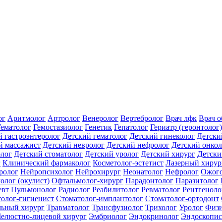
ог
Аритмолог
Артролог
Венеролог
Вертебролог
Врач лфк
Врач 
Гематолог
Гемостазиолог
Генетик
Гепатолог
Гериатр (геронтолог)
й гастроэнтеролог
Детский гематолог
Детский гинеколог
Детски
й массажист
Детский невролог
Детский нефролог
Детский онкол
олог
Детский стоматолог
Детский уролог
Детский хирург
Детски
г
Клинический фармаколог
Косметолог-эстетист
Лазерный хирур
ролог
Нейропсихолог
Нейрохирург
Неонатолог
Нефролог
Ожого
олог (окулист)
Офтальмолог-хирург
Парадонтолог
Паразитолог
евт
Пульмонолог
Радиолог
Реабилитолог
Ревматолог
Рентгеноло
олог-гигиенист
Стоматолог-имплантолог
Стоматолог-ортодонт
льный хирург
Травматолог
Трансфузиолог
Трихолог
Уролог
Физи
елюстно-лицевой хирург
Эмбриолог
Эндокринолог
Эндоскопис