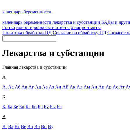
календарь беременности
календарь беременности
лекарства и субстанции
БАДы и друг
статьи
новости
вопросы и ответы
о нас
контакты
Политика обработки ПД
Согласие на обработку ПД
Согласие н
Лекарства и субстанции
Главная
лекарства и субстанции
А
А.
Аа
Аб
Ав
Аг
Ад
Ае
Аз
Аи
Ай
Ак
Ал
Ам
Ан
Ап
Ар
Ас
Ат
А
Б
Б-
Ба
Бе
Би
Бл
Бо
Бр
Бу
Бы
Бэ
В
В-
Ва
Вг
Ве
Ви
Во
Вп
Ву