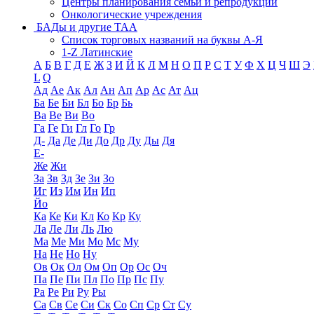
Центры планирования семьи и репродукции
Онкологические учреждения
БАДы и другие ТАА
Список торговых названий на буквы А-Я
1-Z Латинские
А
Б
В
Г
Д
Е
Ж
З
И
Й
К
Л
М
Н
О
П
Р
С
Т
У
Ф
Х
Ц
Ч
Ш
Э
L
Q
Ад
Ае
Ак
Ал
Ан
Ап
Ар
Ас
Ат
Ац
Ба
Бе
Би
Бл
Бо
Бр
Бь
Ва
Ве
Ви
Во
Га
Ге
Ги
Гл
Го
Гр
Д-
Да
Де
Ди
До
Др
Ду
Ды
Дя
Е-
Же
Жи
За
Зв
Зд
Зе
Зи
Зо
Иг
Из
Им
Ин
Ип
Йо
Ка
Ке
Ки
Кл
Ко
Кр
Ку
Ла
Ле
Ли
Ль
Лю
Ма
Ме
Ми
Мо
Мс
Му
На
Не
Но
Ну
Ов
Ок
Ол
Ом
Оп
Ор
Ос
Оч
Па
Пе
Пи
Пл
По
Пр
Пс
Пу
Ра
Ре
Ри
Ру
Ры
Са
Св
Се
Си
Ск
Со
Сп
Ср
Ст
Су