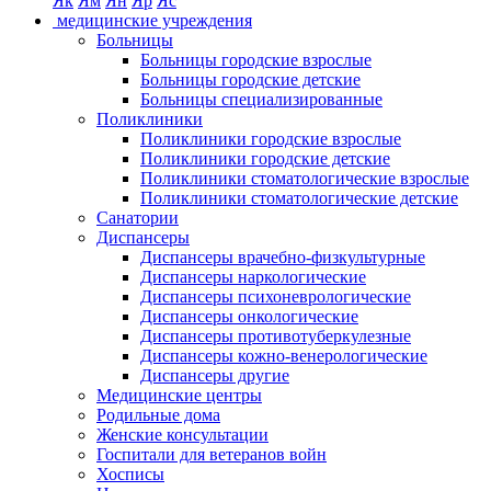
Як
Ям
Ян
Яр
Яс
медицинские учреждения
Больницы
Больницы городские взрослые
Больницы городские детские
Больницы специализированные
Поликлиники
Поликлиники городские взрослые
Поликлиники городские детские
Поликлиники стоматологические взрослые
Поликлиники стоматологические детские
Санатории
Диспансеры
Диспансеры врачебно-физкультурные
Диспансеры наркологические
Диспансеры психоневрологические
Диспансеры онкологические
Диспансеры противотуберкулезные
Диспансеры кожно-венерологические
Диспансеры другие
Медицинские центры
Родильные дома
Женские консультации
Госпитали для ветеранов войн
Хосписы