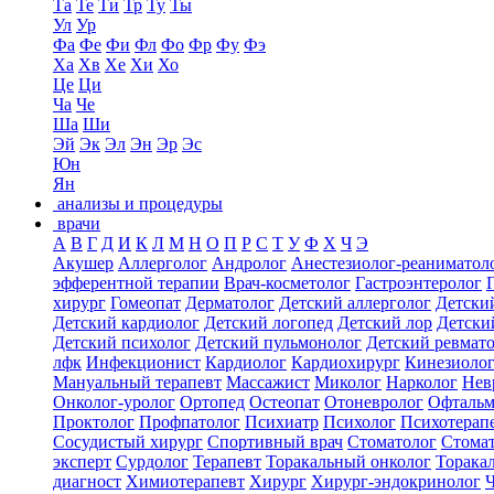
Та
Те
Ти
Тр
Ту
Ты
Ул
Ур
Фа
Фе
Фи
Фл
Фо
Фр
Фу
Фэ
Ха
Хв
Хе
Хи
Хо
Це
Ци
Ча
Че
Ша
Ши
Эй
Эк
Эл
Эн
Эр
Эс
Юн
Ян
анализы и процедуры
врачи
А
В
Г
Д
И
К
Л
М
Н
О
П
Р
С
Т
У
Ф
Х
Ч
Э
Акушер
Аллерголог
Андролог
Анестезиолог-реаниматол
эфферентной терапии
Врач-косметолог
Гастроэнтеролог
хирург
Гомеопат
Дерматолог
Детский аллерголог
Детски
Детский кардиолог
Детский логопед
Детский лор
Детски
Детский психолог
Детский пульмонолог
Детский ревмат
лфк
Инфекционист
Кардиолог
Кардиохирург
Кинезиоло
Мануальный терапевт
Массажист
Миколог
Нарколог
Нев
Онколог-уролог
Ортопед
Остеопат
Отоневролог
Офтальм
Проктолог
Профпатолог
Психиатр
Психолог
Психотерап
Сосудистый хирург
Спортивный врач
Стоматолог
Стомат
эксперт
Сурдолог
Терапевт
Торакальный онколог
Торака
диагност
Химиотерапевт
Хирург
Хирург-эндокринолог
Ч