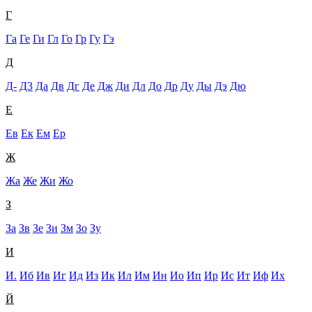
Г
Га
Ге
Ги
Гл
Го
Гр
Гу
Гэ
Д
Д-
Д3
Да
Дв
Дг
Де
Дж
Ди
Дл
До
Др
Ду
Ды
Дэ
Дю
Е
Ев
Ек
Ем
Ер
Ж
Жа
Же
Жи
Жо
З
За
Зв
Зе
Зи
Зм
Зо
Зу
И
И.
Иб
Ив
Иг
Ид
Из
Ик
Ил
Им
Ин
Ио
Ип
Ир
Ис
Ит
Иф
Их
Й