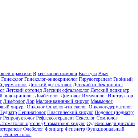
общей практики
Врач скорой помощи
Врач узи
Врач
Гинеколог
Гинеколог-эндокринолог
Гирудотерапевт
Гнойный
й дерматолог
Детский дефектолог
Детский инфекционист
ог
Детский ортопед
Детский офтальмолог
Детский психиатр
й эндокринолог
Диабетолог
Диетолог
Иммунолог
Инструктор
г
Лимфолог
Лор
Малоинвазивный хирург
Маммолог
вый хирург
Онколог
Онколог-гинеколог
Онколог-дерматолог
Педиатр
Перинатолог
Пластический хирург
Подолог (подиатр)
г
Репродуктолог
Рефлексотерапевт
Сексолог
Сомнолог
Стоматолог-ортопед
Стоматолог-хирург
Судебно-медицинский
отерапевт
Флеболог
Фониатр
Фтизиатр
Функциональный
т
Эпилептолог