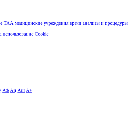
ие ТАА
медицинские учреждения
врачи
анализы и процедуры
а использование Cookie
у
Аф
Ац
Аш
Аэ