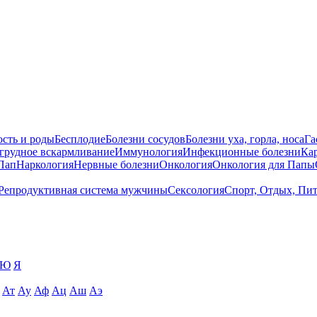
сть и роды
Бесплодие
Болезни сосудов
Болезни уха, горла, носа
Га
 грудное вскармливание
Иммунология
Инфекционные болезни
Ка
Пап
Наркология
Нервные болезни
Онкология
Онкология для Папы
Репродуктивная система мужчины
Сексология
Спорт, Отдых, Пи
Ю
Я
Ат
Ау
Аф
Ац
Аш
Аэ