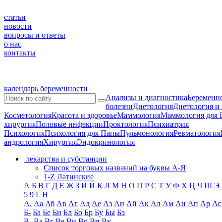
статьи
новости
вопросы и ответы
о нас
контакты
календарь беременности
Анализы и диагностика
Беременно
болезни
Диетология
Диетология и
Косметология
Красота и здоровье
Маммология
Маммология для 
хирургия
Половые инфекции
Проктология
Психиатрия
Психология
Психология для Папы
Пульмонология
Ревматология
андрология
Хирургия
Эндокринология
лекарства и субстанции
Список торговых названий на буквы А-Я
1-Z Латинские
А
Б
В
Г
Д
Е
Ж
З
И
Й
К
Л
М
Н
О
П
Р
С
Т
У
Ф
Х
Ц
Ч
Ш
Э
5
9
L
H
А.
Аа
Аб
Ав
Аг
Ад
Ае
Аз
Аи
Ай
Ак
Ал
Ам
Ан
Ап
Ар
Ас
Б-
Ба
Бе
Би
Бл
Бо
Бр
Бу
Бы
Бэ
В-
Ва
Вг
Ве
Ви
Во
Вп
Ву