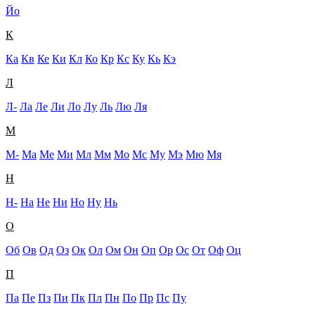
Йо
К
Ка
Кв
Ке
Ки
Кл
Ко
Кр
Кс
Ку
Кь
Кэ
Л
Л-
Ла
Ле
Ли
Ло
Лу
Ль
Лю
Ля
М
М-
Ма
Ме
Ми
Мл
Мм
Мо
Мс
Му
Мэ
Мю
Мя
Н
Н-
На
Не
Ни
Но
Ну
Нь
О
Об
Ов
Од
Оз
Ок
Ол
Ом
Он
Оп
Ор
Ос
От
Оф
Оц
П
Па
Пе
Пз
Пи
Пк
Пл
Пн
По
Пр
Пс
Пу