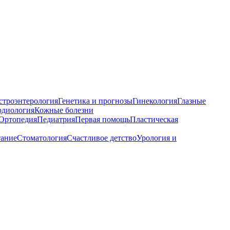
строэнтерология
Генетика и прогнозы
Гинекология
Глазные
рдиология
Кожные болезни
Ортопедия
Педиатрия
Первая помощь
Пластическая
тание
Стоматология
Счастливое детство
Урология и