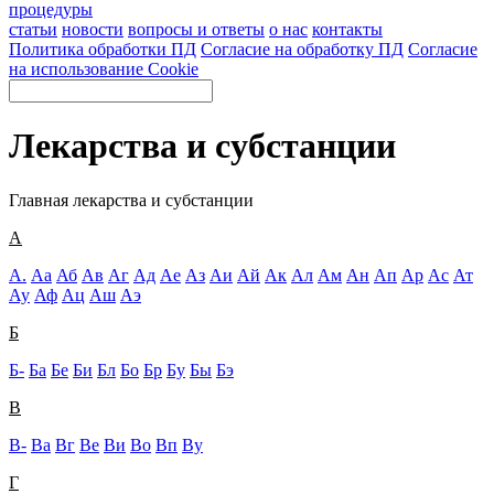
процедуры
статьи
новости
вопросы и ответы
о нас
контакты
Политика обработки ПД
Согласие на обработку ПД
Согласие
на использование Cookie
Лекарства и субстанции
Главная
лекарства и субстанции
А
А.
Аа
Аб
Ав
Аг
Ад
Ае
Аз
Аи
Ай
Ак
Ал
Ам
Ан
Ап
Ар
Ас
Ат
Ау
Аф
Ац
Аш
Аэ
Б
Б-
Ба
Бе
Би
Бл
Бо
Бр
Бу
Бы
Бэ
В
В-
Ва
Вг
Ве
Ви
Во
Вп
Ву
Г