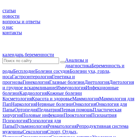
статьи
новости
вопросы и ответы
о нас
контакты
календарь беременности
Анализы и
диагностика
Беременность и
роды
Бесплодие
Болезни сосудов
Болезни уха, горла,
носа
Гастроэнтерология
Генетика и
прогнозы
Гинекология
Глазные болезни
Диетология
Диетология
и грудное вскармливание
Иммунология
Инфекционные
болезни
Кардиология
Кожные болезни
Косметология
Красота и здоровье
Маммология
Маммология для
Пап
Наркология
Нервные болезни
Онкология
Онкология для
Папы
Ортопедия
Педиатрия
Первая помощь
Пластическая
хирургия
Половые инфекции
Проктология
Психиатрия
Психология
Психология для
Папы
Пульмонология
Ревматология
Репродуктивная система
мужчины
Сексология
Спорт, Отдых,