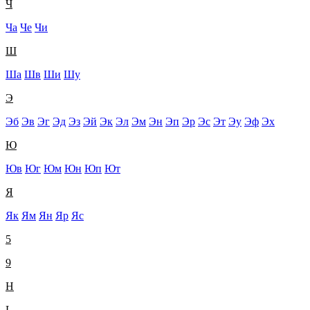
Ч
Ча
Че
Чи
Ш
Ша
Шв
Ши
Шу
Э
Эб
Эв
Эг
Эд
Эз
Эй
Эк
Эл
Эм
Эн
Эп
Эр
Эс
Эт
Эу
Эф
Эх
Ю
Юв
Юг
Юм
Юн
Юп
Ют
Я
Як
Ям
Ян
Яр
Яс
5
9
H
L