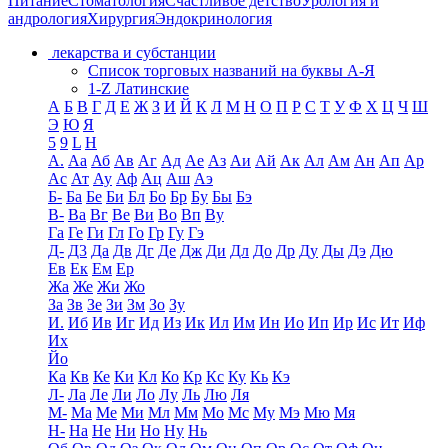
Питание
Стоматология
Счастливое детство
Урология и
андрология
Хирургия
Эндокринология
лекарства и субстанции
Список торговых названий на буквы А-Я
1-Z Латинские
А
Б
В
Г
Д
Е
Ж
З
И
Й
К
Л
М
Н
О
П
Р
С
Т
У
Ф
Х
Ц
Ч
Ш
Э
Ю
Я
5
9
L
H
А.
Аа
Аб
Ав
Аг
Ад
Ае
Аз
Аи
Ай
Ак
Ал
Ам
Ан
Ап
Ар
Ас
Ат
Ау
Аф
Ац
Аш
Аэ
Б-
Ба
Бе
Би
Бл
Бо
Бр
Бу
Бы
Бэ
В-
Ва
Вг
Ве
Ви
Во
Вп
Ву
Га
Ге
Ги
Гл
Го
Гр
Гу
Гэ
Д-
Д3
Да
Дв
Дг
Де
Дж
Ди
Дл
До
Др
Ду
Ды
Дэ
Дю
Ев
Ек
Ем
Ер
Жа
Же
Жи
Жо
За
Зв
Зе
Зи
Зм
Зо
Зу
И.
Иб
Ив
Иг
Ид
Из
Ик
Ил
Им
Ин
Ио
Ип
Ир
Ис
Ит
Иф
Их
Йо
Ка
Кв
Ке
Ки
Кл
Ко
Кр
Кс
Ку
Кь
Кэ
Л-
Ла
Ле
Ли
Ло
Лу
Ль
Лю
Ля
М-
Ма
Ме
Ми
Мл
Мм
Мо
Мс
Му
Мэ
Мю
Мя
Н-
На
Не
Ни
Но
Ну
Нь