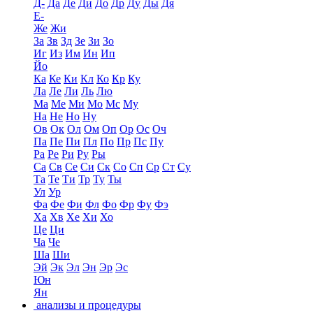
Д-
Да
Де
Ди
До
Др
Ду
Ды
Дя
Е-
Же
Жи
За
Зв
Зд
Зе
Зи
Зо
Иг
Из
Им
Ин
Ип
Йо
Ка
Ке
Ки
Кл
Ко
Кр
Ку
Ла
Ле
Ли
Ль
Лю
Ма
Ме
Ми
Мо
Мс
Му
На
Не
Но
Ну
Ов
Ок
Ол
Ом
Оп
Ор
Ос
Оч
Па
Пе
Пи
Пл
По
Пр
Пс
Пу
Ра
Ре
Ри
Ру
Ры
Са
Св
Се
Си
Ск
Со
Сп
Ср
Ст
Су
Та
Те
Ти
Тр
Ту
Ты
Ул
Ур
Фа
Фе
Фи
Фл
Фо
Фр
Фу
Фэ
Ха
Хв
Хе
Хи
Хо
Це
Ци
Ча
Че
Ша
Ши
Эй
Эк
Эл
Эн
Эр
Эс
Юн
Ян
анализы и процедуры