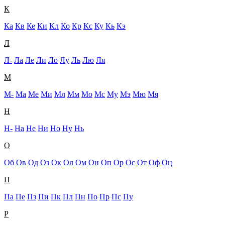
К
Ка
Кв
Ке
Ки
Кл
Ко
Кр
Кс
Ку
Кь
Кэ
Л
Л-
Ла
Ле
Ли
Ло
Лу
Ль
Лю
Ля
М
М-
Ма
Ме
Ми
Мл
Мм
Мо
Мс
Му
Мэ
Мю
Мя
Н
Н-
На
Не
Ни
Но
Ну
Нь
О
Об
Ов
Од
Оз
Ок
Ол
Ом
Он
Оп
Ор
Ос
От
Оф
Оц
П
Па
Пе
Пз
Пи
Пк
Пл
Пн
По
Пр
Пс
Пу
Р