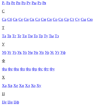
Р-
Ра
Ре
Ри
Ро
Ру
Ры
Рэ
Ря
С
Са
Сб
Св
Се
Си
Ск
Сл
См
Сн
Со
Сп
Ср
Ст
Су
Сы
Сю
Т
Та
Тв
Тг
Те
Ти
Тм
То
Тр
Ту
Ты
Тэ
У
Уб
Уг
Уз
Ук
Ул
Ум
Ун
Уп
Ур
Ус
Ут
Уф
Ф
Фа
Фе
Фи
Фл
Фо
Фр
Фс
Фт
Фу
Х
Ха
Хв
Хе
Хи
Хл
Хо
Ху
Ц
Це
Ци
Цф