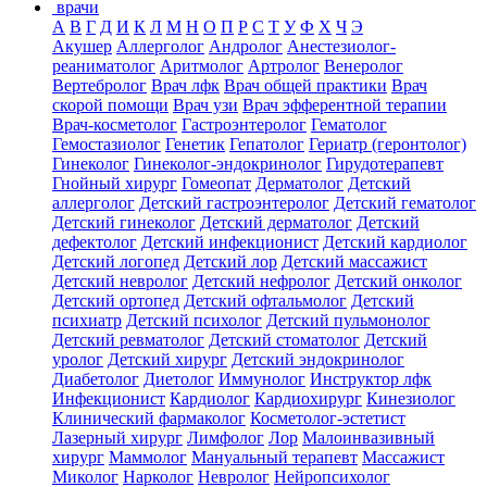
врачи
А
В
Г
Д
И
К
Л
М
Н
О
П
Р
С
Т
У
Ф
Х
Ч
Э
Акушер
Аллерголог
Андролог
Анестезиолог-
реаниматолог
Аритмолог
Артролог
Венеролог
Вертебролог
Врач лфк
Врач общей практики
Врач
скорой помощи
Врач узи
Врач эфферентной терапии
Врач-косметолог
Гастроэнтеролог
Гематолог
Гемостазиолог
Генетик
Гепатолог
Гериатр (геронтолог)
Гинеколог
Гинеколог-эндокринолог
Гирудотерапевт
Гнойный хирург
Гомеопат
Дерматолог
Детский
аллерголог
Детский гастроэнтеролог
Детский гематолог
Детский гинеколог
Детский дерматолог
Детский
дефектолог
Детский инфекционист
Детский кардиолог
Детский логопед
Детский лор
Детский массажист
Детский невролог
Детский нефролог
Детский онколог
Детский ортопед
Детский офтальмолог
Детский
психиатр
Детский психолог
Детский пульмонолог
Детский ревматолог
Детский стоматолог
Детский
уролог
Детский хирург
Детский эндокринолог
Диабетолог
Диетолог
Иммунолог
Инструктор лфк
Инфекционист
Кардиолог
Кардиохирург
Кинезиолог
Клинический фармаколог
Косметолог-эстетист
Лазерный хирург
Лимфолог
Лор
Малоинвазивный
хирург
Маммолог
Мануальный терапевт
Массажист
Миколог
Нарколог
Невролог
Нейропсихолог