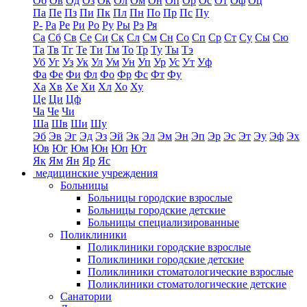
Об
Ов
Од
Оз
Ок
Ол
Ом
Он
Оп
Ор
Ос
От
Оф
Оц
Па
Пе
Пз
Пи
Пк
Пл
Пн
По
Пр
Пс
Пу
Р-
Ра
Ре
Ри
Ро
Ру
Ры
Рэ
Ря
Са
Сб
Св
Се
Си
Ск
Сл
См
Сн
Со
Сп
Ср
Ст
Су
Сы
Сю
Та
Тв
Тг
Те
Ти
Тм
То
Тр
Ту
Ты
Тэ
Уб
Уг
Уз
Ук
Ул
Ум
Ун
Уп
Ур
Ус
Ут
Уф
Фа
Фе
Фи
Фл
Фо
Фр
Фс
Фт
Фу
Ха
Хв
Хе
Хи
Хл
Хо
Ху
Це
Ци
Цф
Ча
Че
Чи
Ша
Шв
Ши
Шу
Эб
Эв
Эг
Эд
Эз
Эй
Эк
Эл
Эм
Эн
Эп
Эр
Эс
Эт
Эу
Эф
Эх
Юв
Юг
Юм
Юн
Юп
Ют
Як
Ям
Ян
Яр
Яс
медицинские учреждения
Больницы
Больницы городские взрослые
Больницы городские детские
Больницы специализированные
Поликлиники
Поликлиники городские взрослые
Поликлиники городские детские
Поликлиники стоматологические взрослые
Поликлиники стоматологические детские
Санатории