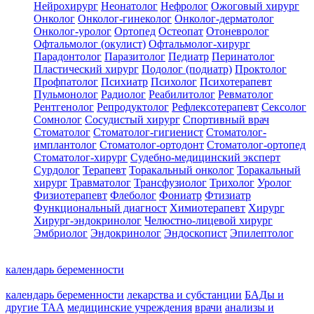
Нейрохирург
Неонатолог
Нефролог
Ожоговый хирург
Онколог
Онколог-гинеколог
Онколог-дерматолог
Онколог-уролог
Ортопед
Остеопат
Отоневролог
Офтальмолог (окулист)
Офтальмолог-хирург
Парадонтолог
Паразитолог
Педиатр
Перинатолог
Пластический хирург
Подолог (подиатр)
Проктолог
Профпатолог
Психиатр
Психолог
Психотерапевт
Пульмонолог
Радиолог
Реабилитолог
Ревматолог
Рентгенолог
Репродуктолог
Рефлексотерапевт
Сексолог
Сомнолог
Сосудистый хирург
Спортивный врач
Стоматолог
Стоматолог-гигиенист
Стоматолог-
имплантолог
Стоматолог-ортодонт
Стоматолог-ортопед
Стоматолог-хирург
Судебно-медицинский эксперт
Сурдолог
Терапевт
Торакальный онколог
Торакальный
хирург
Травматолог
Трансфузиолог
Трихолог
Уролог
Физиотерапевт
Флеболог
Фониатр
Фтизиатр
Функциональный диагност
Химиотерапевт
Хирург
Хирург-эндокринолог
Челюстно-лицевой хирург
Эмбриолог
Эндокринолог
Эндоскопист
Эпилептолог
календарь беременности
календарь беременности
лекарства и субстанции
БАДы и
другие ТАА
медицинские учреждения
врачи
анализы и