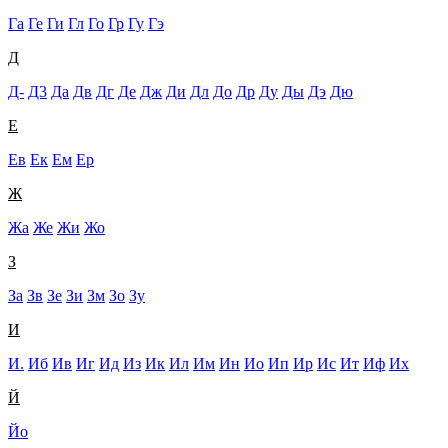
Га
Ге
Ги
Гл
Го
Гр
Гу
Гэ
Д
Д-
Д3
Да
Дв
Дг
Де
Дж
Ди
Дл
До
Др
Ду
Ды
Дэ
Дю
Е
Ев
Ек
Ем
Ер
Ж
Жа
Же
Жи
Жо
З
За
Зв
Зе
Зи
Зм
Зо
Зу
И
И.
Иб
Ив
Иг
Ид
Из
Ик
Ил
Им
Ин
Ио
Ип
Ир
Ис
Ит
Иф
Их
Й
Йо