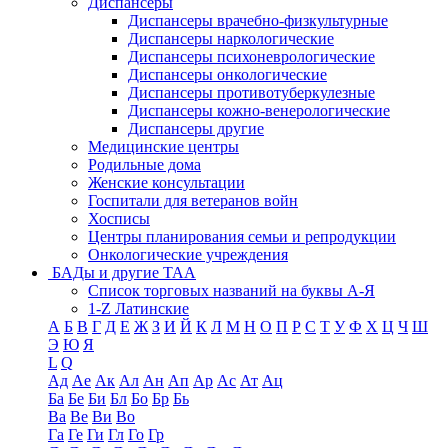
Диспансеры
Диспансеры врачебно-физкультурные
Диспансеры наркологические
Диспансеры психоневрологические
Диспансеры онкологические
Диспансеры противотуберкулезные
Диспансеры кожно-венерологические
Диспансеры другие
Медицинские центры
Родильные дома
Женские консультации
Госпитали для ветеранов войн
Хосписы
Центры планирования семьи и репродукции
Онкологические учреждения
БАДы и другие ТАА
Список торговых названий на буквы А-Я
1-Z Латинские
А
Б
В
Г
Д
Е
Ж
З
И
Й
К
Л
М
Н
О
П
Р
С
Т
У
Ф
Х
Ц
Ч
Ш
Э
Ю
Я
L
Q
Ад
Ае
Ак
Ал
Ан
Ап
Ар
Ас
Ат
Ац
Ба
Бе
Би
Бл
Бо
Бр
Бь
Ва
Ве
Ви
Во
Га
Ге
Ги
Гл
Го
Гр