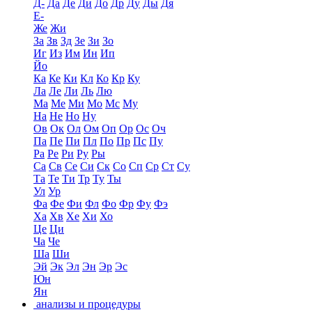
Д-
Да
Де
Ди
До
Др
Ду
Ды
Дя
Е-
Же
Жи
За
Зв
Зд
Зе
Зи
Зо
Иг
Из
Им
Ин
Ип
Йо
Ка
Ке
Ки
Кл
Ко
Кр
Ку
Ла
Ле
Ли
Ль
Лю
Ма
Ме
Ми
Мо
Мс
Му
На
Не
Но
Ну
Ов
Ок
Ол
Ом
Оп
Ор
Ос
Оч
Па
Пе
Пи
Пл
По
Пр
Пс
Пу
Ра
Ре
Ри
Ру
Ры
Са
Св
Се
Си
Ск
Со
Сп
Ср
Ст
Су
Та
Те
Ти
Тр
Ту
Ты
Ул
Ур
Фа
Фе
Фи
Фл
Фо
Фр
Фу
Фэ
Ха
Хв
Хе
Хи
Хо
Це
Ци
Ча
Че
Ша
Ши
Эй
Эк
Эл
Эн
Эр
Эс
Юн
Ян
анализы и процедуры