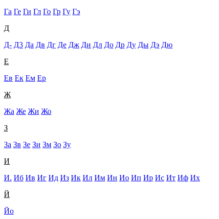
Га
Ге
Ги
Гл
Го
Гр
Гу
Гэ
Д
Д-
Д3
Да
Дв
Дг
Де
Дж
Ди
Дл
До
Др
Ду
Ды
Дэ
Дю
Е
Ев
Ек
Ем
Ер
Ж
Жа
Же
Жи
Жо
З
За
Зв
Зе
Зи
Зм
Зо
Зу
И
И.
Иб
Ив
Иг
Ид
Из
Ик
Ил
Им
Ин
Ио
Ип
Ир
Ис
Ит
Иф
Их
Й
Йо