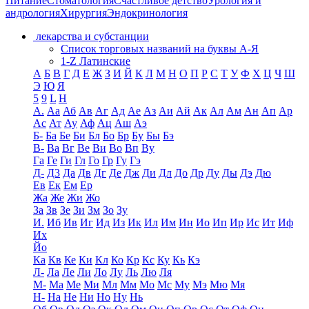
Питание
Стоматология
Счастливое детство
Урология и
андрология
Хирургия
Эндокринология
лекарства и субстанции
Список торговых названий на буквы А-Я
1-Z Латинские
А
Б
В
Г
Д
Е
Ж
З
И
Й
К
Л
М
Н
О
П
Р
С
Т
У
Ф
Х
Ц
Ч
Ш
Э
Ю
Я
5
9
L
H
А.
Аа
Аб
Ав
Аг
Ад
Ае
Аз
Аи
Ай
Ак
Ал
Ам
Ан
Ап
Ар
Ас
Ат
Ау
Аф
Ац
Аш
Аэ
Б-
Ба
Бе
Би
Бл
Бо
Бр
Бу
Бы
Бэ
В-
Ва
Вг
Ве
Ви
Во
Вп
Ву
Га
Ге
Ги
Гл
Го
Гр
Гу
Гэ
Д-
Д3
Да
Дв
Дг
Де
Дж
Ди
Дл
До
Др
Ду
Ды
Дэ
Дю
Ев
Ек
Ем
Ер
Жа
Же
Жи
Жо
За
Зв
Зе
Зи
Зм
Зо
Зу
И.
Иб
Ив
Иг
Ид
Из
Ик
Ил
Им
Ин
Ио
Ип
Ир
Ис
Ит
Иф
Их
Йо
Ка
Кв
Ке
Ки
Кл
Ко
Кр
Кс
Ку
Кь
Кэ
Л-
Ла
Ле
Ли
Ло
Лу
Ль
Лю
Ля
М-
Ма
Ме
Ми
Мл
Мм
Мо
Мс
Му
Мэ
Мю
Мя
Н-
На
Не
Ни
Но
Ну
Нь