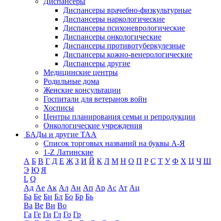
Диспансеры
Диспансеры врачебно-физкультурные
Диспансеры наркологические
Диспансеры психоневрологические
Диспансеры онкологические
Диспансеры противотуберкулезные
Диспансеры кожно-венерологические
Диспансеры другие
Медицинские центры
Родильные дома
Женские консультации
Госпитали для ветеранов войн
Хосписы
Центры планирования семьи и репродукции
Онкологические учреждения
БАДы и другие ТАА
Список торговых названий на буквы А-Я
1-Z Латинские
А
Б
В
Г
Д
Е
Ж
З
И
Й
К
Л
М
Н
О
П
Р
С
Т
У
Ф
Х
Ц
Ч
Ш
Э
Ю
Я
L
Q
Ад
Ае
Ак
Ал
Ан
Ап
Ар
Ас
Ат
Ац
Ба
Бе
Би
Бл
Бо
Бр
Бь
Ва
Ве
Ви
Во
Га
Ге
Ги
Гл
Го
Гр