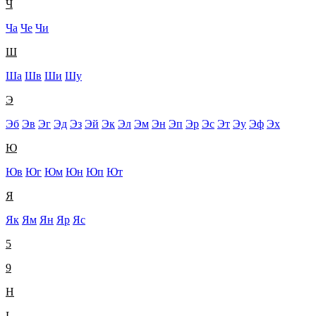
Ч
Ча
Че
Чи
Ш
Ша
Шв
Ши
Шу
Э
Эб
Эв
Эг
Эд
Эз
Эй
Эк
Эл
Эм
Эн
Эп
Эр
Эс
Эт
Эу
Эф
Эх
Ю
Юв
Юг
Юм
Юн
Юп
Ют
Я
Як
Ям
Ян
Яр
Яс
5
9
H
L