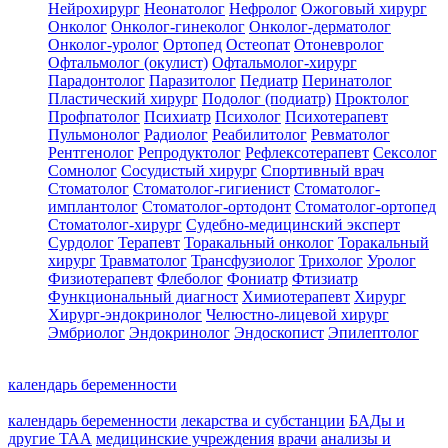
Нейрохирург
Неонатолог
Нефролог
Ожоговый хирург
Онколог
Онколог-гинеколог
Онколог-дерматолог
Онколог-уролог
Ортопед
Остеопат
Отоневролог
Офтальмолог (окулист)
Офтальмолог-хирург
Парадонтолог
Паразитолог
Педиатр
Перинатолог
Пластический хирург
Подолог (подиатр)
Проктолог
Профпатолог
Психиатр
Психолог
Психотерапевт
Пульмонолог
Радиолог
Реабилитолог
Ревматолог
Рентгенолог
Репродуктолог
Рефлексотерапевт
Сексолог
Сомнолог
Сосудистый хирург
Спортивный врач
Стоматолог
Стоматолог-гигиенист
Стоматолог-
имплантолог
Стоматолог-ортодонт
Стоматолог-ортопед
Стоматолог-хирург
Судебно-медицинский эксперт
Сурдолог
Терапевт
Торакальный онколог
Торакальный
хирург
Травматолог
Трансфузиолог
Трихолог
Уролог
Физиотерапевт
Флеболог
Фониатр
Фтизиатр
Функциональный диагност
Химиотерапевт
Хирург
Хирург-эндокринолог
Челюстно-лицевой хирург
Эмбриолог
Эндокринолог
Эндоскопист
Эпилептолог
календарь беременности
календарь беременности
лекарства и субстанции
БАДы и
другие ТАА
медицинские учреждения
врачи
анализы и