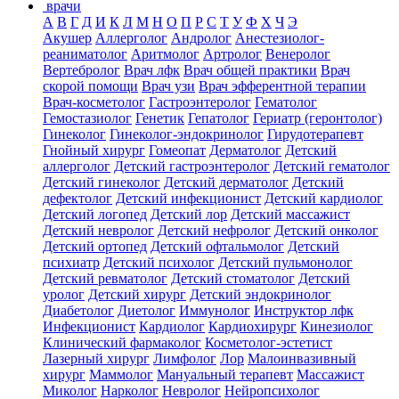
врачи
А
В
Г
Д
И
К
Л
М
Н
О
П
Р
С
Т
У
Ф
Х
Ч
Э
Акушер
Аллерголог
Андролог
Анестезиолог-
реаниматолог
Аритмолог
Артролог
Венеролог
Вертебролог
Врач лфк
Врач общей практики
Врач
скорой помощи
Врач узи
Врач эфферентной терапии
Врач-косметолог
Гастроэнтеролог
Гематолог
Гемостазиолог
Генетик
Гепатолог
Гериатр (геронтолог)
Гинеколог
Гинеколог-эндокринолог
Гирудотерапевт
Гнойный хирург
Гомеопат
Дерматолог
Детский
аллерголог
Детский гастроэнтеролог
Детский гематолог
Детский гинеколог
Детский дерматолог
Детский
дефектолог
Детский инфекционист
Детский кардиолог
Детский логопед
Детский лор
Детский массажист
Детский невролог
Детский нефролог
Детский онколог
Детский ортопед
Детский офтальмолог
Детский
психиатр
Детский психолог
Детский пульмонолог
Детский ревматолог
Детский стоматолог
Детский
уролог
Детский хирург
Детский эндокринолог
Диабетолог
Диетолог
Иммунолог
Инструктор лфк
Инфекционист
Кардиолог
Кардиохирург
Кинезиолог
Клинический фармаколог
Косметолог-эстетист
Лазерный хирург
Лимфолог
Лор
Малоинвазивный
хирург
Маммолог
Мануальный терапевт
Массажист
Миколог
Нарколог
Невролог
Нейропсихолог