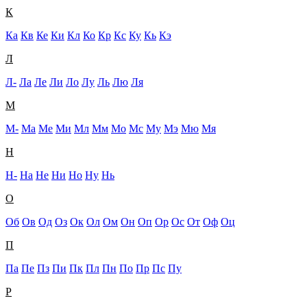
К
Ка
Кв
Ке
Ки
Кл
Ко
Кр
Кс
Ку
Кь
Кэ
Л
Л-
Ла
Ле
Ли
Ло
Лу
Ль
Лю
Ля
М
М-
Ма
Ме
Ми
Мл
Мм
Мо
Мс
Му
Мэ
Мю
Мя
Н
Н-
На
Не
Ни
Но
Ну
Нь
О
Об
Ов
Од
Оз
Ок
Ол
Ом
Он
Оп
Ор
Ос
От
Оф
Оц
П
Па
Пе
Пз
Пи
Пк
Пл
Пн
По
Пр
Пс
Пу
Р