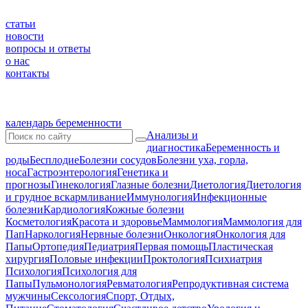
статьи
новости
вопросы и ответы
о нас
контакты
календарь беременности
Анализы и
диагностика
Беременность и
роды
Бесплодие
Болезни сосудов
Болезни уха, горла,
носа
Гастроэнтерология
Генетика и
прогнозы
Гинекология
Глазные болезни
Диетология
Диетология
и грудное вскармливание
Иммунология
Инфекционные
болезни
Кардиология
Кожные болезни
Косметология
Красота и здоровье
Маммология
Маммология для
Пап
Наркология
Нервные болезни
Онкология
Онкология для
Папы
Ортопедия
Педиатрия
Первая помощь
Пластическая
хирургия
Половые инфекции
Проктология
Психиатрия
Психология
Психология для
Папы
Пульмонология
Ревматология
Репродуктивная система
мужчины
Сексология
Спорт, Отдых,