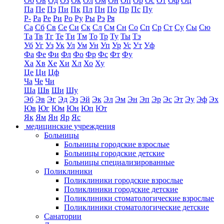
Об
Ов
Од
Оз
Ок
Ол
Ом
Он
Оп
Ор
Ос
От
Оф
Оц
Па
Пе
Пз
Пи
Пк
Пл
Пн
По
Пр
Пс
Пу
Р-
Ра
Ре
Ри
Ро
Ру
Ры
Рэ
Ря
Са
Сб
Св
Се
Си
Ск
Сл
См
Сн
Со
Сп
Ср
Ст
Су
Сы
Сю
Та
Тв
Тг
Те
Ти
Тм
То
Тр
Ту
Ты
Тэ
Уб
Уг
Уз
Ук
Ул
Ум
Ун
Уп
Ур
Ус
Ут
Уф
Фа
Фе
Фи
Фл
Фо
Фр
Фс
Фт
Фу
Ха
Хв
Хе
Хи
Хл
Хо
Ху
Це
Ци
Цф
Ча
Че
Чи
Ша
Шв
Ши
Шу
Эб
Эв
Эг
Эд
Эз
Эй
Эк
Эл
Эм
Эн
Эп
Эр
Эс
Эт
Эу
Эф
Эх
Юв
Юг
Юм
Юн
Юп
Ют
Як
Ям
Ян
Яр
Яс
медицинские учреждения
Больницы
Больницы городские взрослые
Больницы городские детские
Больницы специализированные
Поликлиники
Поликлиники городские взрослые
Поликлиники городские детские
Поликлиники стоматологические взрослые
Поликлиники стоматологические детские
Санатории