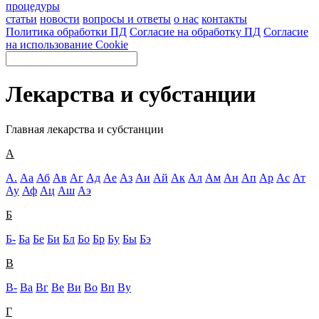
процедуры
статьи
новости
вопросы и ответы
о нас
контакты
Политика обработки ПД
Согласие на обработку ПД
Согласие
на использование Cookie
Лекарства и субстанции
Главная
лекарства и субстанции
А
А.
Аа
Аб
Ав
Аг
Ад
Ае
Аз
Аи
Ай
Ак
Ал
Ам
Ан
Ап
Ар
Ас
Ат
Ау
Аф
Ац
Аш
Аэ
Б
Б-
Ба
Бе
Би
Бл
Бо
Бр
Бу
Бы
Бэ
В
В-
Ва
Вг
Ве
Ви
Во
Вп
Ву
Г