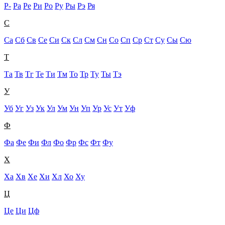
Р-
Ра
Ре
Ри
Ро
Ру
Ры
Рэ
Ря
С
Са
Сб
Св
Се
Си
Ск
Сл
См
Сн
Со
Сп
Ср
Ст
Су
Сы
Сю
Т
Та
Тв
Тг
Те
Ти
Тм
То
Тр
Ту
Ты
Тэ
У
Уб
Уг
Уз
Ук
Ул
Ум
Ун
Уп
Ур
Ус
Ут
Уф
Ф
Фа
Фе
Фи
Фл
Фо
Фр
Фс
Фт
Фу
Х
Ха
Хв
Хе
Хи
Хл
Хо
Ху
Ц
Це
Ци
Цф