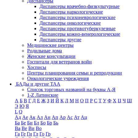
Диспансеры
Диспансеры врачебно-физкультурные
Диспансеры наркологические
Диспансеры психоневрологические
Диспансеры онкологические
Диспансеры противотуберкулезные
Диспансеры кожно-венерологические
Диспансеры другие
Медицинские центры
Родильные дома
Женские консультации
Госпитали для ветеранов войн
Хосписы
Центры планирования семьи и репродукции
Онкологические учреждения
БАДы и другие ТАА
Список торговых названий на буквы А-Я
1-Z Латинские
А
Б
В
Г
Д
Е
Ж
З
И
Й
К
Л
М
Н
О
П
Р
С
Т
У
Ф
Х
Ц
Ч
Ш
Э
Ю
Я
L
Q
Ад
Ае
Ак
Ал
Ан
Ап
Ар
Ас
Ат
Ац
Ба
Бе
Би
Бл
Бо
Бр
Бь
Ва
Ве
Ви
Во
Га
Ге
Ги
Гл
Го
Гр