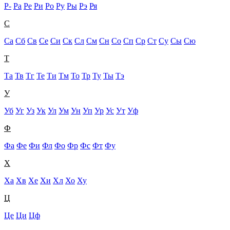
Р-
Ра
Ре
Ри
Ро
Ру
Ры
Рэ
Ря
С
Са
Сб
Св
Се
Си
Ск
Сл
См
Сн
Со
Сп
Ср
Ст
Су
Сы
Сю
Т
Та
Тв
Тг
Те
Ти
Тм
То
Тр
Ту
Ты
Тэ
У
Уб
Уг
Уз
Ук
Ул
Ум
Ун
Уп
Ур
Ус
Ут
Уф
Ф
Фа
Фе
Фи
Фл
Фо
Фр
Фс
Фт
Фу
Х
Ха
Хв
Хе
Хи
Хл
Хо
Ху
Ц
Це
Ци
Цф