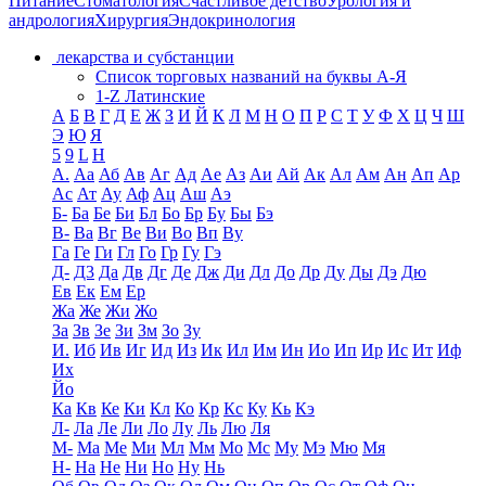
Питание
Стоматология
Счастливое детство
Урология и
андрология
Хирургия
Эндокринология
лекарства и субстанции
Список торговых названий на буквы А-Я
1-Z Латинские
А
Б
В
Г
Д
Е
Ж
З
И
Й
К
Л
М
Н
О
П
Р
С
Т
У
Ф
Х
Ц
Ч
Ш
Э
Ю
Я
5
9
L
H
А.
Аа
Аб
Ав
Аг
Ад
Ае
Аз
Аи
Ай
Ак
Ал
Ам
Ан
Ап
Ар
Ас
Ат
Ау
Аф
Ац
Аш
Аэ
Б-
Ба
Бе
Би
Бл
Бо
Бр
Бу
Бы
Бэ
В-
Ва
Вг
Ве
Ви
Во
Вп
Ву
Га
Ге
Ги
Гл
Го
Гр
Гу
Гэ
Д-
Д3
Да
Дв
Дг
Де
Дж
Ди
Дл
До
Др
Ду
Ды
Дэ
Дю
Ев
Ек
Ем
Ер
Жа
Же
Жи
Жо
За
Зв
Зе
Зи
Зм
Зо
Зу
И.
Иб
Ив
Иг
Ид
Из
Ик
Ил
Им
Ин
Ио
Ип
Ир
Ис
Ит
Иф
Их
Йо
Ка
Кв
Ке
Ки
Кл
Ко
Кр
Кс
Ку
Кь
Кэ
Л-
Ла
Ле
Ли
Ло
Лу
Ль
Лю
Ля
М-
Ма
Ме
Ми
Мл
Мм
Мо
Мс
Му
Мэ
Мю
Мя
Н-
На
Не
Ни
Но
Ну
Нь