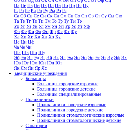
Об
Ов
Од
Оз
Ок
Ол
Ом
Он
Оп
Ор
Ос
От
Оф
Оц
Па
Пе
Пз
Пи
Пк
Пл
Пн
По
Пр
Пс
Пу
Р-
Ра
Ре
Ри
Ро
Ру
Ры
Рэ
Ря
Са
Сб
Св
Се
Си
Ск
Сл
См
Сн
Со
Сп
Ср
Ст
Су
Сы
Сю
Та
Тв
Тг
Те
Ти
Тм
То
Тр
Ту
Ты
Тэ
Уб
Уг
Уз
Ук
Ул
Ум
Ун
Уп
Ур
Ус
Ут
Уф
Фа
Фе
Фи
Фл
Фо
Фр
Фс
Фт
Фу
Ха
Хв
Хе
Хи
Хл
Хо
Ху
Це
Ци
Цф
Ча
Че
Чи
Ша
Шв
Ши
Шу
Эб
Эв
Эг
Эд
Эз
Эй
Эк
Эл
Эм
Эн
Эп
Эр
Эс
Эт
Эу
Эф
Эх
Юв
Юг
Юм
Юн
Юп
Ют
Як
Ям
Ян
Яр
Яс
медицинские учреждения
Больницы
Больницы городские взрослые
Больницы городские детские
Больницы специализированные
Поликлиники
Поликлиники городские взрослые
Поликлиники городские детские
Поликлиники стоматологические взрослые
Поликлиники стоматологические детские
Санатории