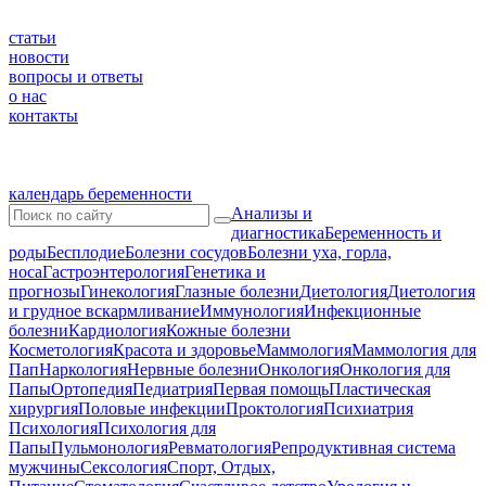
статьи
новости
вопросы и ответы
о нас
контакты
календарь беременности
Анализы и
диагностика
Беременность и
роды
Бесплодие
Болезни сосудов
Болезни уха, горла,
носа
Гастроэнтерология
Генетика и
прогнозы
Гинекология
Глазные болезни
Диетология
Диетология
и грудное вскармливание
Иммунология
Инфекционные
болезни
Кардиология
Кожные болезни
Косметология
Красота и здоровье
Маммология
Маммология для
Пап
Наркология
Нервные болезни
Онкология
Онкология для
Папы
Ортопедия
Педиатрия
Первая помощь
Пластическая
хирургия
Половые инфекции
Проктология
Психиатрия
Психология
Психология для
Папы
Пульмонология
Ревматология
Репродуктивная система
мужчины
Сексология
Спорт, Отдых,