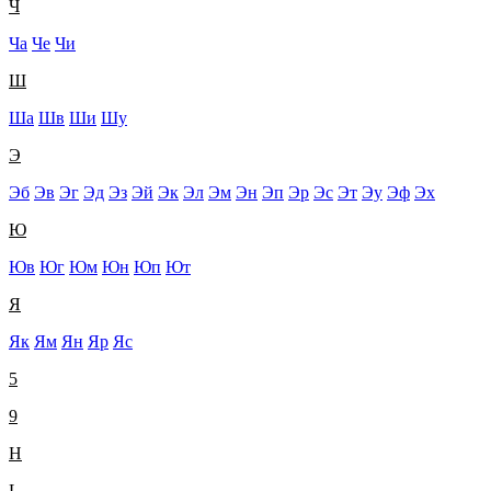
Ч
Ча
Че
Чи
Ш
Ша
Шв
Ши
Шу
Э
Эб
Эв
Эг
Эд
Эз
Эй
Эк
Эл
Эм
Эн
Эп
Эр
Эс
Эт
Эу
Эф
Эх
Ю
Юв
Юг
Юм
Юн
Юп
Ют
Я
Як
Ям
Ян
Яр
Яс
5
9
H
L