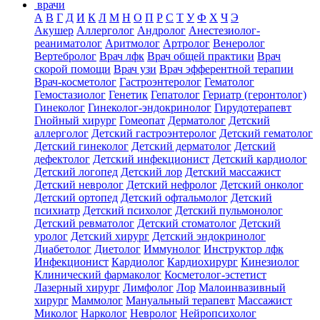
врачи
А
В
Г
Д
И
К
Л
М
Н
О
П
Р
С
Т
У
Ф
Х
Ч
Э
Акушер
Аллерголог
Андролог
Анестезиолог-
реаниматолог
Аритмолог
Артролог
Венеролог
Вертебролог
Врач лфк
Врач общей практики
Врач
скорой помощи
Врач узи
Врач эфферентной терапии
Врач-косметолог
Гастроэнтеролог
Гематолог
Гемостазиолог
Генетик
Гепатолог
Гериатр (геронтолог)
Гинеколог
Гинеколог-эндокринолог
Гирудотерапевт
Гнойный хирург
Гомеопат
Дерматолог
Детский
аллерголог
Детский гастроэнтеролог
Детский гематолог
Детский гинеколог
Детский дерматолог
Детский
дефектолог
Детский инфекционист
Детский кардиолог
Детский логопед
Детский лор
Детский массажист
Детский невролог
Детский нефролог
Детский онколог
Детский ортопед
Детский офтальмолог
Детский
психиатр
Детский психолог
Детский пульмонолог
Детский ревматолог
Детский стоматолог
Детский
уролог
Детский хирург
Детский эндокринолог
Диабетолог
Диетолог
Иммунолог
Инструктор лфк
Инфекционист
Кардиолог
Кардиохирург
Кинезиолог
Клинический фармаколог
Косметолог-эстетист
Лазерный хирург
Лимфолог
Лор
Малоинвазивный
хирург
Маммолог
Мануальный терапевт
Массажист
Миколог
Нарколог
Невролог
Нейропсихолог