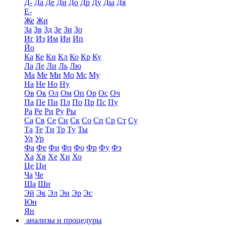
Д-
Да
Де
Ди
До
Др
Ду
Ды
Дя
Е-
Же
Жи
За
Зв
Зд
Зе
Зи
Зо
Иг
Из
Им
Ин
Ип
Йо
Ка
Ке
Ки
Кл
Ко
Кр
Ку
Ла
Ле
Ли
Ль
Лю
Ма
Ме
Ми
Мо
Мс
Му
На
Не
Но
Ну
Ов
Ок
Ол
Ом
Оп
Ор
Ос
Оч
Па
Пе
Пи
Пл
По
Пр
Пс
Пу
Ра
Ре
Ри
Ру
Ры
Са
Св
Се
Си
Ск
Со
Сп
Ср
Ст
Су
Та
Те
Ти
Тр
Ту
Ты
Ул
Ур
Фа
Фе
Фи
Фл
Фо
Фр
Фу
Фэ
Ха
Хв
Хе
Хи
Хо
Це
Ци
Ча
Че
Ша
Ши
Эй
Эк
Эл
Эн
Эр
Эс
Юн
Ян
анализы и процедуры