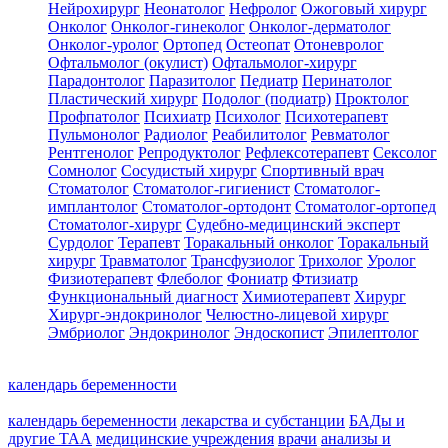
Нейрохирург
Неонатолог
Нефролог
Ожоговый хирург
Онколог
Онколог-гинеколог
Онколог-дерматолог
Онколог-уролог
Ортопед
Остеопат
Отоневролог
Офтальмолог (окулист)
Офтальмолог-хирург
Парадонтолог
Паразитолог
Педиатр
Перинатолог
Пластический хирург
Подолог (подиатр)
Проктолог
Профпатолог
Психиатр
Психолог
Психотерапевт
Пульмонолог
Радиолог
Реабилитолог
Ревматолог
Рентгенолог
Репродуктолог
Рефлексотерапевт
Сексолог
Сомнолог
Сосудистый хирург
Спортивный врач
Стоматолог
Стоматолог-гигиенист
Стоматолог-
имплантолог
Стоматолог-ортодонт
Стоматолог-ортопед
Стоматолог-хирург
Судебно-медицинский эксперт
Сурдолог
Терапевт
Торакальный онколог
Торакальный
хирург
Травматолог
Трансфузиолог
Трихолог
Уролог
Физиотерапевт
Флеболог
Фониатр
Фтизиатр
Функциональный диагност
Химиотерапевт
Хирург
Хирург-эндокринолог
Челюстно-лицевой хирург
Эмбриолог
Эндокринолог
Эндоскопист
Эпилептолог
календарь беременности
календарь беременности
лекарства и субстанции
БАДы и
другие ТАА
медицинские учреждения
врачи
анализы и