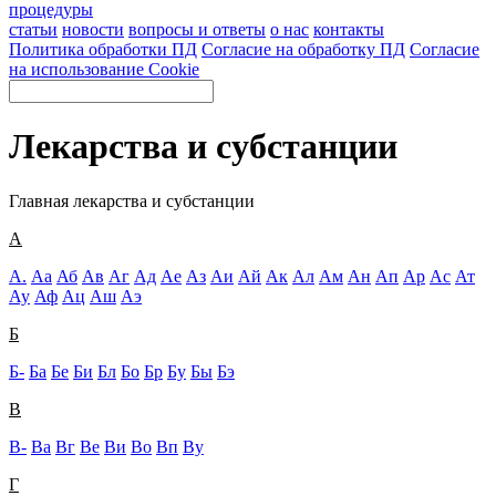
процедуры
статьи
новости
вопросы и ответы
о нас
контакты
Политика обработки ПД
Согласие на обработку ПД
Согласие
на использование Cookie
Лекарства и субстанции
Главная
лекарства и субстанции
А
А.
Аа
Аб
Ав
Аг
Ад
Ае
Аз
Аи
Ай
Ак
Ал
Ам
Ан
Ап
Ар
Ас
Ат
Ау
Аф
Ац
Аш
Аэ
Б
Б-
Ба
Бе
Би
Бл
Бо
Бр
Бу
Бы
Бэ
В
В-
Ва
Вг
Ве
Ви
Во
Вп
Ву
Г