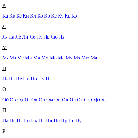
К
Ка
Кв
Ке
Ки
Кл
Ко
Кр
Кс
Ку
Кь
Кэ
Л
Л-
Ла
Ле
Ли
Ло
Лу
Ль
Лю
Ля
М
М-
Ма
Ме
Ми
Мл
Мм
Мо
Мс
Му
Мэ
Мю
Мя
Н
Н-
На
Не
Ни
Но
Ну
Нь
О
Об
Ов
Од
Оз
Ок
Ол
Ом
Он
Оп
Ор
Ос
От
Оф
Оц
П
Па
Пе
Пз
Пи
Пк
Пл
Пн
По
Пр
Пс
Пу
Р