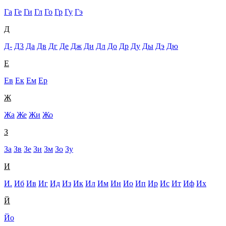
Га
Ге
Ги
Гл
Го
Гр
Гу
Гэ
Д
Д-
Д3
Да
Дв
Дг
Де
Дж
Ди
Дл
До
Др
Ду
Ды
Дэ
Дю
Е
Ев
Ек
Ем
Ер
Ж
Жа
Же
Жи
Жо
З
За
Зв
Зе
Зи
Зм
Зо
Зу
И
И.
Иб
Ив
Иг
Ид
Из
Ик
Ил
Им
Ин
Ио
Ип
Ир
Ис
Ит
Иф
Их
Й
Йо