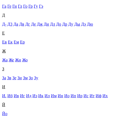
Га
Ге
Ги
Гл
Го
Гр
Гу
Гэ
Д
Д-
Д3
Да
Дв
Дг
Де
Дж
Ди
Дл
До
Др
Ду
Ды
Дэ
Дю
Е
Ев
Ек
Ем
Ер
Ж
Жа
Же
Жи
Жо
З
За
Зв
Зе
Зи
Зм
Зо
Зу
И
И.
Иб
Ив
Иг
Ид
Из
Ик
Ил
Им
Ин
Ио
Ип
Ир
Ис
Ит
Иф
Их
Й
Йо