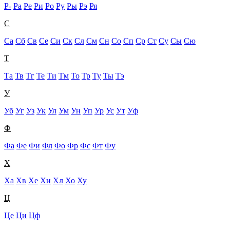
Р-
Ра
Ре
Ри
Ро
Ру
Ры
Рэ
Ря
С
Са
Сб
Св
Се
Си
Ск
Сл
См
Сн
Со
Сп
Ср
Ст
Су
Сы
Сю
Т
Та
Тв
Тг
Те
Ти
Тм
То
Тр
Ту
Ты
Тэ
У
Уб
Уг
Уз
Ук
Ул
Ум
Ун
Уп
Ур
Ус
Ут
Уф
Ф
Фа
Фе
Фи
Фл
Фо
Фр
Фс
Фт
Фу
Х
Ха
Хв
Хе
Хи
Хл
Хо
Ху
Ц
Це
Ци
Цф