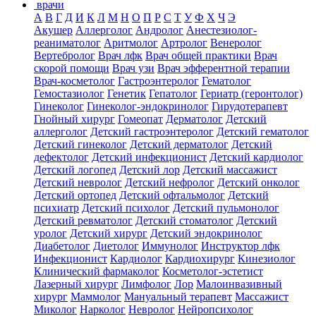
врачи
А
В
Г
Д
И
К
Л
М
Н
О
П
Р
С
Т
У
Ф
Х
Ч
Э
Акушер
Аллерголог
Андролог
Анестезиолог-
реаниматолог
Аритмолог
Артролог
Венеролог
Вертебролог
Врач лфк
Врач общей практики
Врач
скорой помощи
Врач узи
Врач эфферентной терапии
Врач-косметолог
Гастроэнтеролог
Гематолог
Гемостазиолог
Генетик
Гепатолог
Гериатр (геронтолог)
Гинеколог
Гинеколог-эндокринолог
Гирудотерапевт
Гнойный хирург
Гомеопат
Дерматолог
Детский
аллерголог
Детский гастроэнтеролог
Детский гематолог
Детский гинеколог
Детский дерматолог
Детский
дефектолог
Детский инфекционист
Детский кардиолог
Детский логопед
Детский лор
Детский массажист
Детский невролог
Детский нефролог
Детский онколог
Детский ортопед
Детский офтальмолог
Детский
психиатр
Детский психолог
Детский пульмонолог
Детский ревматолог
Детский стоматолог
Детский
уролог
Детский хирург
Детский эндокринолог
Диабетолог
Диетолог
Иммунолог
Инструктор лфк
Инфекционист
Кардиолог
Кардиохирург
Кинезиолог
Клинический фармаколог
Косметолог-эстетист
Лазерный хирург
Лимфолог
Лор
Малоинвазивный
хирург
Маммолог
Мануальный терапевт
Массажист
Миколог
Нарколог
Невролог
Нейропсихолог