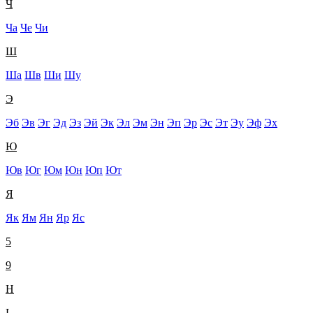
Ч
Ча
Че
Чи
Ш
Ша
Шв
Ши
Шу
Э
Эб
Эв
Эг
Эд
Эз
Эй
Эк
Эл
Эм
Эн
Эп
Эр
Эс
Эт
Эу
Эф
Эх
Ю
Юв
Юг
Юм
Юн
Юп
Ют
Я
Як
Ям
Ян
Яр
Яс
5
9
H
L