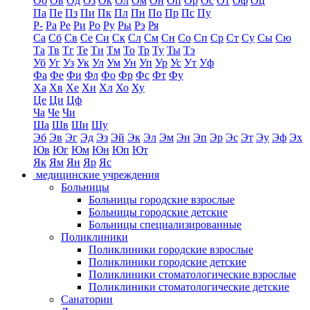
Об
Ов
Од
Оз
Ок
Ол
Ом
Он
Оп
Ор
Ос
От
Оф
Оц
Па
Пе
Пз
Пи
Пк
Пл
Пн
По
Пр
Пс
Пу
Р-
Ра
Ре
Ри
Ро
Ру
Ры
Рэ
Ря
Са
Сб
Св
Се
Си
Ск
Сл
См
Сн
Со
Сп
Ср
Ст
Су
Сы
Сю
Та
Тв
Тг
Те
Ти
Тм
То
Тр
Ту
Ты
Тэ
Уб
Уг
Уз
Ук
Ул
Ум
Ун
Уп
Ур
Ус
Ут
Уф
Фа
Фе
Фи
Фл
Фо
Фр
Фс
Фт
Фу
Ха
Хв
Хе
Хи
Хл
Хо
Ху
Це
Ци
Цф
Ча
Че
Чи
Ша
Шв
Ши
Шу
Эб
Эв
Эг
Эд
Эз
Эй
Эк
Эл
Эм
Эн
Эп
Эр
Эс
Эт
Эу
Эф
Эх
Юв
Юг
Юм
Юн
Юп
Ют
Як
Ям
Ян
Яр
Яс
медицинские учреждения
Больницы
Больницы городские взрослые
Больницы городские детские
Больницы специализированные
Поликлиники
Поликлиники городские взрослые
Поликлиники городские детские
Поликлиники стоматологические взрослые
Поликлиники стоматологические детские
Санатории