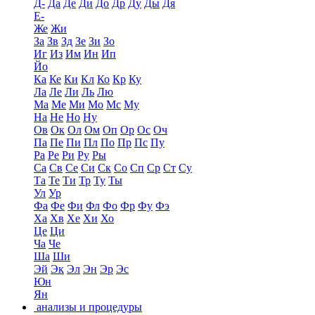
Д-
Да
Де
Ди
До
Др
Ду
Ды
Дя
Е-
Же
Жи
За
Зв
Зд
Зе
Зи
Зо
Иг
Из
Им
Ин
Ип
Йо
Ка
Ке
Ки
Кл
Ко
Кр
Ку
Ла
Ле
Ли
Ль
Лю
Ма
Ме
Ми
Мо
Мс
Му
На
Не
Но
Ну
Ов
Ок
Ол
Ом
Оп
Ор
Ос
Оч
Па
Пе
Пи
Пл
По
Пр
Пс
Пу
Ра
Ре
Ри
Ру
Ры
Са
Св
Се
Си
Ск
Со
Сп
Ср
Ст
Су
Та
Те
Ти
Тр
Ту
Ты
Ул
Ур
Фа
Фе
Фи
Фл
Фо
Фр
Фу
Фэ
Ха
Хв
Хе
Хи
Хо
Це
Ци
Ча
Че
Ша
Ши
Эй
Эк
Эл
Эн
Эр
Эс
Юн
Ян
анализы и процедуры