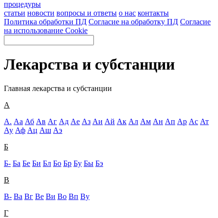
процедуры
статьи
новости
вопросы и ответы
о нас
контакты
Политика обработки ПД
Согласие на обработку ПД
Согласие
на использование Cookie
Лекарства и субстанции
Главная
лекарства и субстанции
А
А.
Аа
Аб
Ав
Аг
Ад
Ае
Аз
Аи
Ай
Ак
Ал
Ам
Ан
Ап
Ар
Ас
Ат
Ау
Аф
Ац
Аш
Аэ
Б
Б-
Ба
Бе
Би
Бл
Бо
Бр
Бу
Бы
Бэ
В
В-
Ва
Вг
Ве
Ви
Во
Вп
Ву
Г