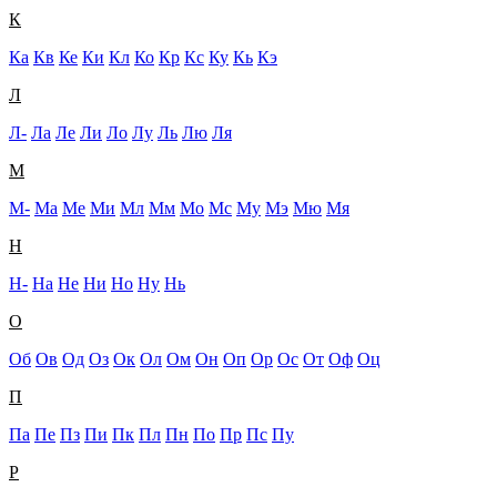
К
Ка
Кв
Ке
Ки
Кл
Ко
Кр
Кс
Ку
Кь
Кэ
Л
Л-
Ла
Ле
Ли
Ло
Лу
Ль
Лю
Ля
М
М-
Ма
Ме
Ми
Мл
Мм
Мо
Мс
Му
Мэ
Мю
Мя
Н
Н-
На
Не
Ни
Но
Ну
Нь
О
Об
Ов
Од
Оз
Ок
Ол
Ом
Он
Оп
Ор
Ос
От
Оф
Оц
П
Па
Пе
Пз
Пи
Пк
Пл
Пн
По
Пр
Пс
Пу
Р