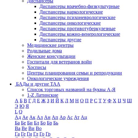
Диспансеры
Диспансеры врачебно-физкультурные
Диспансеры наркологические
Диспансеры психоневрологические
Диспансеры онкологические
Диспансеры противотуберкулезные
Диспансеры кожно-венерологические
Диспансеры другие
Медицинские центры
Родильные дома
Женские консультации
Госпитали для ветеранов войн
Хосписы
Центры планирования семьи и репродукции
Онкологические учреждения
БАДы и другие ТАА
Список торговых названий на буквы А-Я
1-Z Латинские
А
Б
В
Г
Д
Е
Ж
З
И
Й
К
Л
М
Н
О
П
Р
С
Т
У
Ф
Х
Ц
Ч
Ш
Э
Ю
Я
L
Q
Ад
Ае
Ак
Ал
Ан
Ап
Ар
Ас
Ат
Ац
Ба
Бе
Би
Бл
Бо
Бр
Бь
Ва
Ве
Ви
Во
Га
Ге
Ги
Гл
Го
Гр