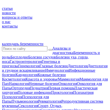
статьи
новости
вопросы и ответы
о нас
контакты
календарь беременности
Анализы и
диагностика
Беременность и
роды
Бесплодие
Болезни сосудов
Болезни уха, горла,
носа
Гастроэнтерология
Генетика и
прогнозы
Гинекология
Глазные болезни
Диетология
Диетология
и грудное вскармливание
Иммунология
Инфекционные
болезни
Кардиология
Кожные болезни
Косметология
Красота и здоровье
Маммология
Маммология для
Пап
Наркология
Нервные болезни
Онкология
Онкология для
Папы
Ортопедия
Педиатрия
Первая помощь
Пластическая
хирургия
Половые инфекции
Проктология
Психиатрия
Психология
Психология для
Папы
Пульмонология
Ревматология
Репродуктивная система
мужчины
Сексология
Спорт, Отдых,