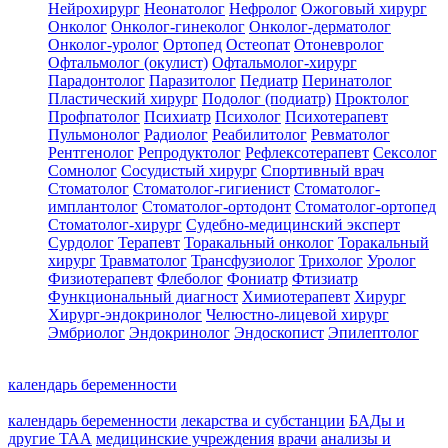
Нейрохирург
Неонатолог
Нефролог
Ожоговый хирург
Онколог
Онколог-гинеколог
Онколог-дерматолог
Онколог-уролог
Ортопед
Остеопат
Отоневролог
Офтальмолог (окулист)
Офтальмолог-хирург
Парадонтолог
Паразитолог
Педиатр
Перинатолог
Пластический хирург
Подолог (подиатр)
Проктолог
Профпатолог
Психиатр
Психолог
Психотерапевт
Пульмонолог
Радиолог
Реабилитолог
Ревматолог
Рентгенолог
Репродуктолог
Рефлексотерапевт
Сексолог
Сомнолог
Сосудистый хирург
Спортивный врач
Стоматолог
Стоматолог-гигиенист
Стоматолог-
имплантолог
Стоматолог-ортодонт
Стоматолог-ортопед
Стоматолог-хирург
Судебно-медицинский эксперт
Сурдолог
Терапевт
Торакальный онколог
Торакальный
хирург
Травматолог
Трансфузиолог
Трихолог
Уролог
Физиотерапевт
Флеболог
Фониатр
Фтизиатр
Функциональный диагност
Химиотерапевт
Хирург
Хирург-эндокринолог
Челюстно-лицевой хирург
Эмбриолог
Эндокринолог
Эндоскопист
Эпилептолог
календарь беременности
календарь беременности
лекарства и субстанции
БАДы и
другие ТАА
медицинские учреждения
врачи
анализы и