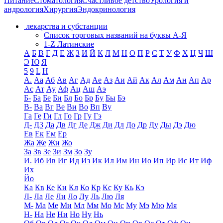
Питание
Стоматология
Счастливое детство
Урология и
андрология
Хирургия
Эндокринология
лекарства и субстанции
Список торговых названий на буквы А-Я
1-Z Латинские
А
Б
В
Г
Д
Е
Ж
З
И
Й
К
Л
М
Н
О
П
Р
С
Т
У
Ф
Х
Ц
Ч
Ш
Э
Ю
Я
5
9
L
H
А.
Аа
Аб
Ав
Аг
Ад
Ае
Аз
Аи
Ай
Ак
Ал
Ам
Ан
Ап
Ар
Ас
Ат
Ау
Аф
Ац
Аш
Аэ
Б-
Ба
Бе
Би
Бл
Бо
Бр
Бу
Бы
Бэ
В-
Ва
Вг
Ве
Ви
Во
Вп
Ву
Га
Ге
Ги
Гл
Го
Гр
Гу
Гэ
Д-
Д3
Да
Дв
Дг
Де
Дж
Ди
Дл
До
Др
Ду
Ды
Дэ
Дю
Ев
Ек
Ем
Ер
Жа
Же
Жи
Жо
За
Зв
Зе
Зи
Зм
Зо
Зу
И.
Иб
Ив
Иг
Ид
Из
Ик
Ил
Им
Ин
Ио
Ип
Ир
Ис
Ит
Иф
Их
Йо
Ка
Кв
Ке
Ки
Кл
Ко
Кр
Кс
Ку
Кь
Кэ
Л-
Ла
Ле
Ли
Ло
Лу
Ль
Лю
Ля
М-
Ма
Ме
Ми
Мл
Мм
Мо
Мс
Му
Мэ
Мю
Мя
Н-
На
Не
Ни
Но
Ну
Нь